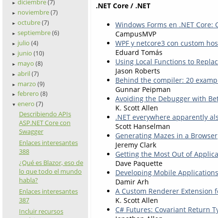
diciembre
(7)
►
.NET Core / .NET
noviembre
(7)
►
octubre
(7)
Windows Forms en .NET Core: Co
►
septiembre
CampusMVP
(6)
►
WPF y netcore3 con custom hos
julio
(4)
►
Eduard Tomás
junio
(10)
►
Using Local Functions to Repl
mayo
(8)
►
Jason Roberts
abril
(7)
►
Behind the compiler: 20 exampl
marzo
(9)
►
Gunnar Peipman
febrero
(8)
►
Avoiding the Debugger with Bet
enero
(7)
▼
K. Scott Allen
Describiendo APIs
.NET everywhere apparently a
ASP.NET Core con
Scott Hanselman
Swagger
Generating Mazes in a Browser
Enlaces interesantes
Jeremy Clark
388
Getting the Most Out of Applica
¿Qué es Blazor, eso de
Dave Paquette
lo que todo el mundo
Developing Mobile Applications
habla?
Damir Arh
A Custom Renderer Extension f
Enlaces interesantes
K. Scott Allen
387
C# Futures: Covariant Return T
Incluir recursos