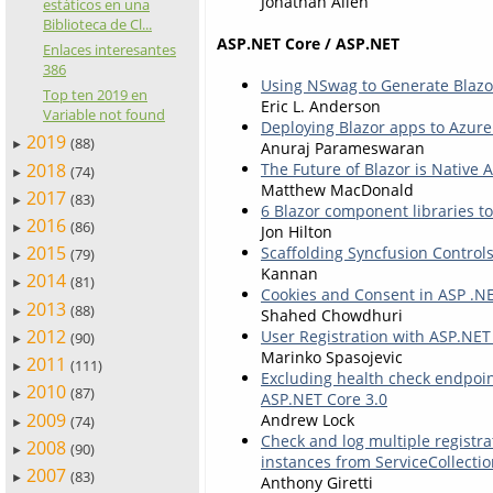
Jonathan Allen
estáticos en una
Biblioteca de Cl...
ASP.NET Core / ASP.NET
Enlaces interesantes
386
Using NSwag to Generate Blazor
Top ten 2019 en
Eric L. Anderson
Variable not found
Deploying Blazor apps to Azure
2019
(88)
Anuraj Parameswaran
►
2018
The Future of Blazor is Native 
(74)
►
Matthew MacDonald
2017
(83)
►
6 Blazor component libraries 
2016
(86)
Jon Hilton
►
2015
Scaffolding Syncfusion Control
(79)
►
Kannan
2014
(81)
►
Cookies and Consent in ASP .NE
2013
(88)
►
Shahed Chowdhuri
2012
User Registration with ASP.NET 
(90)
►
Marinko Spasojevic
2011
(111)
►
Excluding health check endpoin
2010
(87)
►
ASP.NET Core 3.0
2009
Andrew Lock
(74)
►
Check and log multiple registra
2008
(90)
►
instances from ServiceCollecti
2007
(83)
►
Anthony Giretti