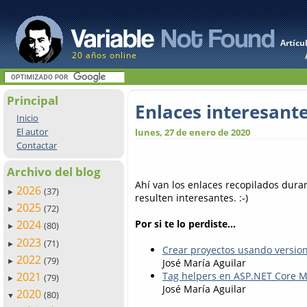
Artícu
20 años online
Principal
Enlaces interesant
Inicio
El autor
lunes, 27 de enero de 2020
Contactar
Archivo del blog
Ahí van los enlaces recopilados dur
2026
(37)
►
resulten interesantes. :-)
2025
(72)
►
Por si te lo perdiste...
2024
(80)
►
2023
(71)
►
Crear proyectos usando version
2022
(79)
José María Aguilar
►
2021
Tag helpers en ASP.NET Core M
(79)
►
José María Aguilar
2020
(80)
▼