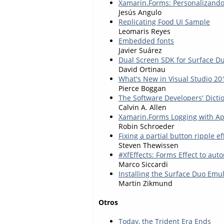
Xamarin.Forms: Personalizando 
Jesús Angulo
Replicating Food UI Sample
Leomaris Reyes
Embedded fonts
Javier Suárez
Dual Screen SDK for Surface D
David Ortinau
What's New in Visual Studio 20
Pierce Boggan
The Software Developers' Dict
Calvin A. Allen
Xamarin.Forms Logging with A
Robin Schroeder
Fixing a partial button ripple 
Steven Thewissen
#XfEffects: Forms Effect to auto
Marco Siccardi
Installing the Surface Duo Emu
Martin Zikmund
Otros
Today, the Trident Era Ends