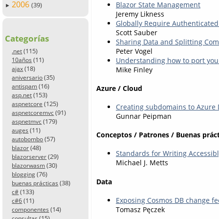
2006
Blazor State Management
(39)
►
Jeremy Likness
Globally Require Authenticated 
Scott Sauber
Categorías
Sharing Data and Splitting Com
(115)
Peter Vogel
.net
(11)
Understanding how to port you
10años
(18)
ajax
Mike Finley
(35)
aniversario
(16)
antispam
Azure / Cloud
(153)
asp.net
(125)
aspnetcore
Creating subdomains to Azure
(91)
aspnetcoremvc
Gunnar Peipman
(179)
aspnetmvc
(11)
auges
Conceptos / Patrones / Buenas práct
(57)
autobombo
(48)
blazor
Standards for Writing Accessib
(29)
blazorserver
Michael J. Metts
(30)
blazorwasm
(76)
blogging
Data
(38)
buenas prácticas
(133)
c#
Exposing Cosmos DB change fe
(11)
c#6
(14)
Tomasz Pęczek
componentes
(15)
consultas