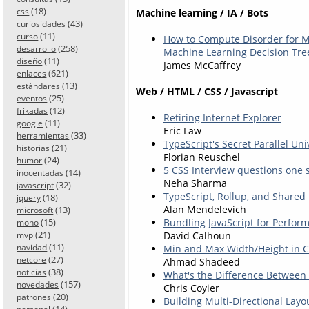
(18)
css
Machine learning / IA / Bots
(43)
curiosidades
(11)
curso
How to Compute Disorder for M
(258)
desarrollo
Machine Learning Decision Tree
(11)
diseño
James McCaffrey
(621)
enlaces
(13)
estándares
Web / HTML / CSS / Javascript
(25)
eventos
(12)
frikadas
Retiring Internet Explorer
(11)
google
Eric Law
(33)
herramientas
TypeScript's Secret Parallel Un
(21)
historias
Florian Reuschel
(24)
humor
5 CSS Interview questions one
(14)
inocentadas
Neha Sharma
(32)
javascript
TypeScript, Rollup, and Shared 
(18)
jquery
Alan Mendelevich
(13)
microsoft
(15)
Bundling JavaScript for Perform
mono
(21)
David Calhoun
mvp
(11)
navidad
Min and Max Width/Height in 
(27)
netcore
Ahmad Shadeed
(38)
noticias
What's the Difference Between
(157)
novedades
Chris Coyier
(20)
patrones
Building Multi-Directional Layo
(14)