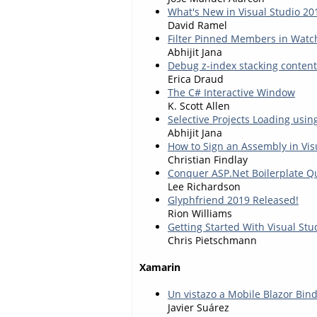
What's New in Visual Studio 20
David Ramel
Filter Pinned Members in Watc
Abhijit Jana
Debug z-index stacking content
Erica Draud
The C# Interactive Window
K. Scott Allen
Selective Projects Loading using
Abhijit Jana
How to Sign an Assembly in Vis
Christian Findlay
Conquer ASP.Net Boilerplate Q
Lee Richardson
Glyphfriend 2019 Released!
Rion Williams
Getting Started With Visual Stu
Chris Pietschmann
Xamarin
Un vistazo a Mobile Blazor Bin
Javier Suárez