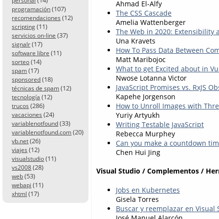
personal
Ahmad El-Alfy
(107)
programación
The CSS Cascade
(12)
recomendaciones
Amelia Wattenberger
(11)
scripting
The Web in 2020: Extensibility 
(37)
servicios on-line
Una Kravets
(17)
signalr
How To Pass Data Between Com
(11)
software libre
Matt Maribojoc
(14)
sorteo
What to get Excited about in Vu
(17)
spam
Nwose Lotanna Victor
(18)
sponsored
JavaScript Promises vs. RxJS O
(12)
técnicas de spam
Kapehe Jorgenson
(12)
tecnología
(286)
How to Unroll Images with Thre
trucos
(24)
Yuriy Artyukh
vacaciones
(33)
variablenotfound
Writing Testable JavaScript
(20)
variablenotfound.com
Rebecca Murphey
(26)
vb.net
Can you make a countdown tim
(12)
viajes
Chen Hui Jing
(11)
visualstudio
(28)
vs2008
Visual Studio / Complementos / He
(53)
web
(11)
webapi
Jobs en Kubernetes
(17)
xhtml
Gisela Torres
Buscar y reemplazar en Visual
José Manuel Alarcón