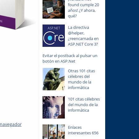
found cumple 20
años! ¿Y ahora,
qué?
La directiva
@helper,
¿reencarnada en
ASP.NET Core 3?
Evitar el postback al pulsar un
botón en ASP.Net
Otras 101 citas
célebres del
mundo de la
informática
101 citas célebres
del mundo de la
informática
 navegador
Enlaces
interesantes 656