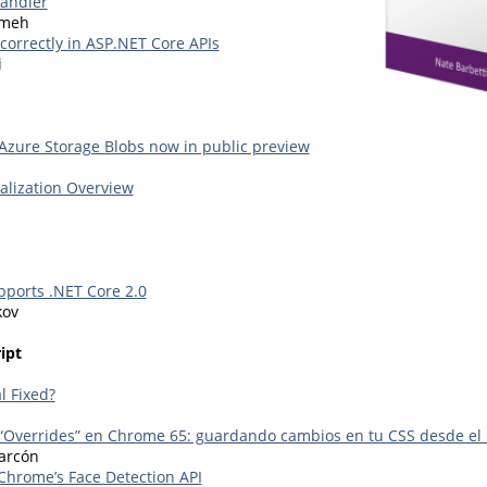
andler
kmeh
correctly in ASP.NET Core APIs
i
r Azure Storage Blobs now in public preview
lization Overview
ports .NET Core 2.0
kov
ipt
l Fixed?
“Overrides” en Chrome 65: guardando cambios en tu CSS desde el
arcón
 Chrome’s Face Detection API