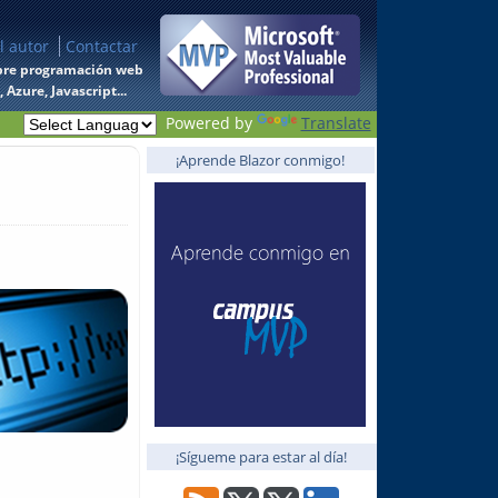
l autor
Contactar
 sobre programación web
Azure, Javascript...
Powered by
Translate
¡Aprende Blazor conmigo!
¡Sígueme para estar al día!