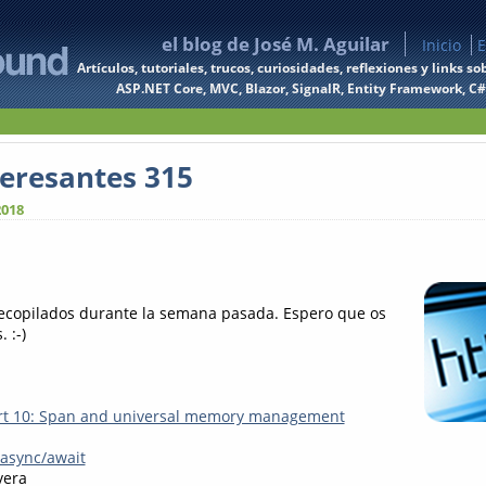
el blog de José M. Aguilar
Inicio
E
Artículos, tutoriales, trucos, curiosidades, reflexiones y links
ASP.NET Core, MVC, Blazor, SignalR, Entity Framework, C#, 
teresantes 315
2018
recopilados durante la semana pasada. Espero que os
 :-)
art 10: Span and universal memory management
async/await
vera