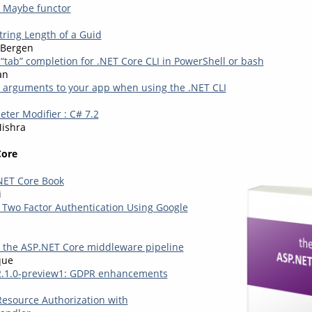
 Maybe functor
tring Length of a Guid
 Bergen
tab” completion for .NET Core CLI in PowerShell or bash
an
s arguments to your app when using the .NET CLI
ter Modifier : C# 7.2
Mishra
Core
.NET Core Book
i
 Two Factor Authentication Using Google
 the ASP.NET Core middleware pipeline
que
2.1.0-preview1: GDPR enhancements
esource Authorization with