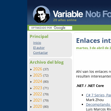
20 años online
Principal
Enlaces in
Inicio
El autor
martes, 3 de abril de 
Contactar
Archivo del blog
2026
(37)
►
Ahí van los enlaces 
2025
(72)
resulten interesantes.
►
2024
(80)
►
.NET / .NET Core
2023
(71)
►
2022
(79)
C# 7 Series, P
►
2021
Mark Zhou
(79)
►
Decompilando 
2020
(80)
►
Luis Marcos Ri