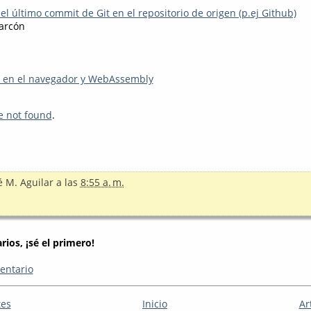
l último commit de Git en el repositorio de origen (p.ej Github)
arcón
 en el navegador y WebAssembly
e not found
.
é M. Aguilar
a las
8:55 a. m.
ios, ¡sé el primero!
entario
tes
Inicio
Ar