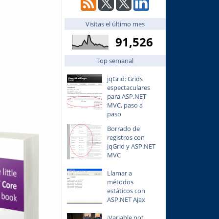
Visitas el último mes
91,526
Top semanal
jqGrid: Grids
espectaculares
para ASP.NET
MVC, paso a
paso
Borrado de
registros con
jqGrid y ASP.NET
MVC
Llamar a
métodos
estáticos con
ASP.NET Ajax
¡Variable not