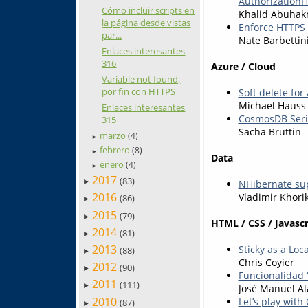
AuthorizationH
Cómo incluir scripts en
Khalid Abuha
la página desde vistas
Enforce HTTPS 
par...
Nate Barbettin
Enlaces interesantes
316
Azure / Cloud
Variable not found,
por fin con HTTPS
Soft delete fo
Michael Hauss
Enlaces interesantes
CosmosDB Seria
315
Sacha Bruttin
marzo
(4)
►
febrero
(8)
►
Data
enero
(4)
►
2017
(83)
►
NHibernate sup
2016
Vladimir Khori
(86)
►
2015
(79)
►
HTML / CSS / Javascr
2014
(81)
►
2013
Sticky as a Loca
(88)
►
Chris Coyier
2012
(90)
►
Funcionalidad 
2011
(111)
►
José Manuel Al
2010
Let’s play with
(87)
►