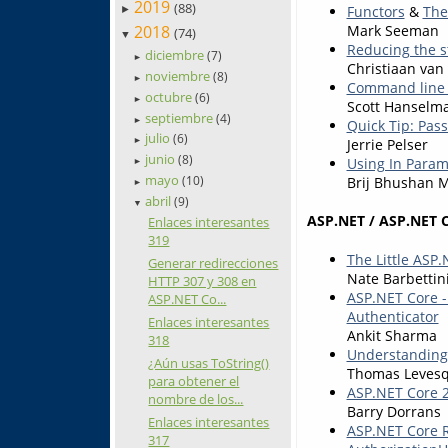
2019
(88)
Functors
&
The
►
2018
Mark Seeman
(74)
▼
Reducing the s
diciembre
(7)
►
Christiaan van
noviembre
(8)
►
Command line “
octubre
(6)
►
Scott Hanselm
septiembre
(4)
►
Quick Tip: Pas
julio
(6)
Jerrie Pelser
►
junio
(8)
Using In Parame
►
mayo
(10)
Brij Bhushan 
►
abril
(9)
▼
ASP.NET / ASP.NET 
Enlaces interesantes
319
The Little ASP
Generar redirecciones
Nate Barbettin
HTTP 307 y 308 en
ASP.NET Core -
ASP.NET Co...
Authenticator
Enlaces interesantes
Ankit Sharma
318
Understanding
¿Aún usas ToString()
Thomas Leves
para obtener el
ASP.NET Core 
nombre de los...
Barry Dorrans
Enlaces interesantes
ASP.NET Core R
317