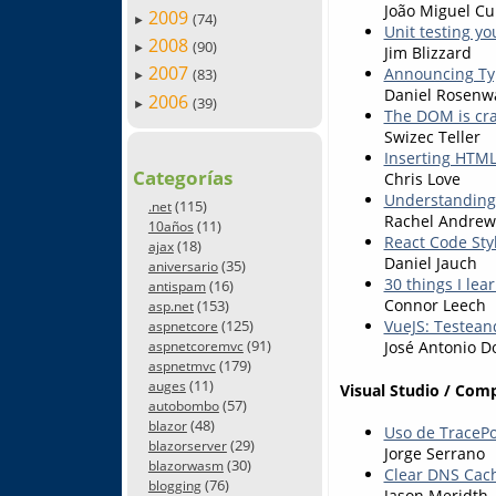
João Miguel C
2009
(74)
►
Unit testing yo
2008
(90)
►
Jim Blizzard
2007
Announcing Typ
(83)
►
Daniel Rosenw
2006
(39)
►
The DOM is craz
Swizec Teller
Inserting HTM
Categorías
Chris Love
Understanding 
(115)
.net
Rachel Andrew
(11)
10años
React Code Sty
(18)
ajax
Daniel Jauch
(35)
aniversario
30 things I lea
(16)
antispam
Connor Leech
(153)
asp.net
(125)
VueJS: Testean
aspnetcore
(91)
José Antonio D
aspnetcoremvc
(179)
aspnetmvc
(11)
auges
Visual Studio / Com
(57)
autobombo
(48)
blazor
Uso de TracePo
(29)
blazorserver
Jorge Serrano
(30)
blazorwasm
Clear DNS Cac
(76)
blogging
Jason Meridth