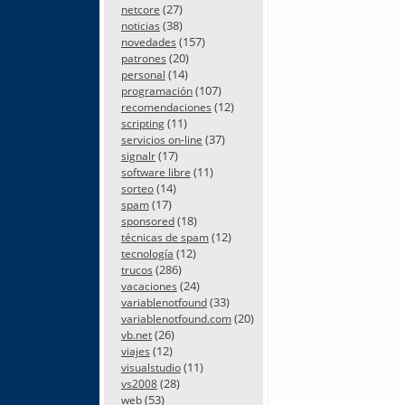
(27)
netcore
(38)
noticias
(157)
novedades
(20)
patrones
(14)
personal
(107)
programación
(12)
recomendaciones
(11)
scripting
(37)
servicios on-line
(17)
signalr
(11)
software libre
(14)
sorteo
(17)
spam
(18)
sponsored
(12)
técnicas de spam
(12)
tecnología
(286)
trucos
(24)
vacaciones
(33)
variablenotfound
(20)
variablenotfound.com
(26)
vb.net
(12)
viajes
(11)
visualstudio
(28)
vs2008
(53)
web