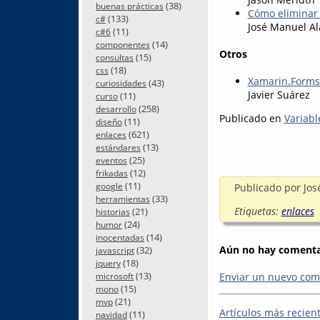
(38)
buenas prácticas
Cómo eliminar e
(133)
c#
José Manuel Al
(11)
c#6
(14)
componentes
Otros
(15)
consultas
(18)
css
Xamarin.Forms
(43)
curiosidades
Javier Suárez
(11)
curso
(258)
desarrollo
Publicado en
Variabl
(11)
diseño
(621)
enlaces
(13)
estándares
(25)
eventos
(12)
frikadas
(11)
Publicado por
Jos
google
(33)
herramientas
Etiquetas:
enlaces
(21)
historias
(24)
humor
(14)
inocentadas
Aún no hay comentar
(32)
javascript
(18)
jquery
(13)
Enviar un nuevo com
microsoft
(15)
mono
(21)
mvp
Artículos más recien
(11)
navidad