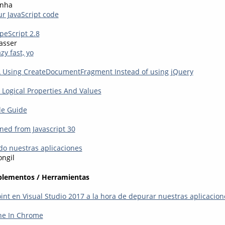
unha
ur JavaScript code
eScript 2.8
asser
y fast, yo
L Using CreateDocumentFragment Instead of using jQuery
Logical Properties And Values
le Guide
rned from Javascript 30
do nuestras aplicaciones
ongil
plementos / Herramientas
int en Visual Studio 2017 a la hora de depurar nuestras aplicacion
he In Chrome