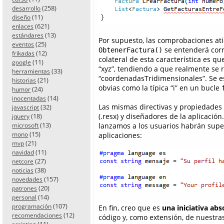
(258)
desarrollo
(11)
diseño
(621)
enlaces
(13)
estándares
Por supuesto, las comprobaciones at
(25)
eventos
se entenderá corr
ObtenerFactura()
(12)
frikadas
colateral de esta característica es q
(11)
google
“xyz”, tendiendo a que realmente se r
(33)
herramientas
“coordenadasTridimensionales”. Se est
(21)
historias
obvias como la típica “i” en un bucle
(24)
humor
(14)
inocentadas
Las mismas directivas y propiedades 
(32)
javascript
(.resx) y diseñadores de la aplicació
(18)
jquery
(13)
lanzamos a los usuarios habrán supe
microsoft
(15)
aplicaciones:
mono
(21)
mvp
(11)
navidad
(27)
netcore
(38)
noticias
(157)
novedades
(20)
patrones
(14)
personal
(107)
programación
En fin, creo que es
una iniciativa ab
(12)
recomendaciones
código y, como extensión, de nuestra
(11)