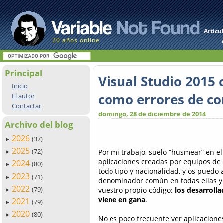
Artícu
20 años online
Principal
Visual Studio 2015 
Inicio
como errores de co
El autor
Contactar
domingo, 28 de diciembre de 2014
Archivo del blog
2026
(37)
►
2025
(72)
Por mi trabajo, suelo “husmear” en e
►
aplicaciones creadas por equipos de
2024
(80)
►
todo tipo y nacionalidad, y os puedo
2023
(71)
►
denominador común en todas ellas y
2022
(79)
vuestro propio código:
los desarroll
►
viene en gana
.
2021
(79)
►
2020
(80)
►
No es poco frecuente ver aplicacion