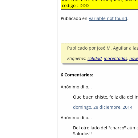
código :-DDD
Publicado en
Variable not found
.
Publicado por
José M. Aguilar
a la
Etiquetas:
calidad
,
inocentadas
,
nov
6 Comentarios:
Anónimo dijo...
Que buen chiste, feliz dia del 
domingo, 28 diciembre, 2014
Anónimo dijo...
Del otro lado del "charco" aún 
Saludos!!