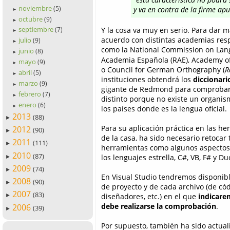
noviembre
(5)
y va en contra de la firme a
►
octubre
(9)
►
septiembre
Y la cosa va muy en serio. Para dar m
(7)
►
acuerdo con distintas academias resp
julio
(9)
►
como la National Commission on L
junio
(8)
►
Academia Española (RAE), Academy of the Arabic Language (العربية
mayo
(9)
►
o Council for German Orthography (
R
abril
(5)
►
instituciones obtendrá los
diccionari
marzo
(9)
►
gigante de Redmond para comprobar 
febrero
(7)
►
distinto porque no existe un organism
enero
(6)
►
los países donde es la lengua oficial.
2013
(88)
►
Para su aplicación práctica en las he
2012
(90)
►
de la casa, ha sido necesario retocar 
2011
(111)
►
herramientas como algunos aspectos
2010
(87)
los lenguajes estrella, C#, VB, F# y D
►
2009
(74)
►
En Visual Studio tendremos disponibl
2008
(90)
►
de proyecto y de cada archivo (de cód
2007
(83)
diseñadores, etc.) en el que
indicare
►
debe realizarse la comprobación
.
2006
(39)
►
Por supuesto, también ha sido actua