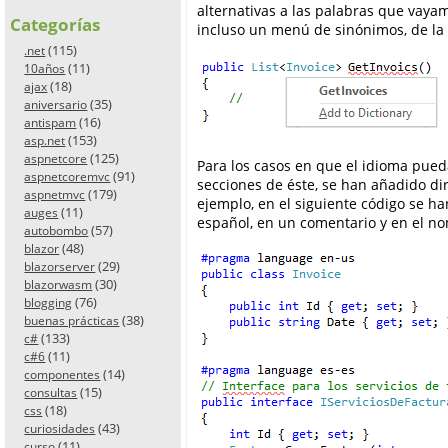
alternativas a las palabras que vaya
Categorías
incluso un menú de sinónimos, de l
(115)
.net
(11)
10años
(18)
ajax
(35)
aniversario
(16)
antispam
(153)
asp.net
(125)
aspnetcore
Para los casos en que el idioma pued
(91)
aspnetcoremvc
secciones de éste, se han añadido di
(179)
aspnetmvc
ejemplo, en el siguiente código se ha
(11)
auges
español, en un comentario y en el n
(57)
autobombo
(48)
blazor
(29)
blazorserver
(30)
blazorwasm
(76)
blogging
(38)
buenas prácticas
(133)
c#
(11)
c#6
(14)
componentes
(15)
consultas
(18)
css
(43)
curiosidades
(11)
curso