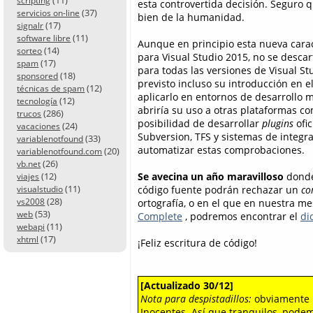
scripting
esta controvertida decisión. Seguro 
(37)
servicios on-line
bien de la humanidad.
(17)
signalr
(11)
software libre
Aunque en principio esta nueva caract
(14)
sorteo
para Visual Studio 2015, no se descar
(17)
spam
para todas las versiones de Visual S
(18)
sponsored
previsto incluso su introducción en e
(12)
técnicas de spam
aplicarlo en entornos de desarrollo m
(12)
tecnología
abriría su uso a otras plataformas co
(286)
trucos
posibilidad de desarrollar
plugins
ofic
(24)
vacaciones
Subversion, TFS y sistemas de integr
(33)
variablenotfound
automatizar estas comprobaciones.
(20)
variablenotfound.com
(26)
vb.net
Se avecina un año maravilloso
donde
(12)
viajes
(11)
código fuente podrán rechazar un
co
visualstudio
(28)
ortografía, o en el que en nuestra me
vs2008
(53)
web
Complete
, podremos encontrar el
di
(11)
webapi
(17)
xhtml
¡Feliz escritura de código!
[Actualizado 30/12]
Nota para despistadillos:
obviamente n
Inocentes. Así que tranquilos, pod