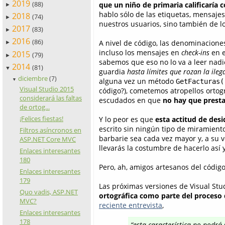
2019
(88)
que un niño de primaria calificaría
►
hablo sólo de las etiquetas, mensajes
2018
(74)
►
nuestros usuarios, sino también de lo
2017
(83)
►
2016
(86)
A nivel de código, las denominaciones
►
incluso los mensajes en
check-ins
en e
2015
(79)
►
sabemos que eso no lo va a leer nadi
2014
(81)
▼
guardia
hasta límites que rozan la ileg
diciembre
(7)
alguna vez un método
▼
GetFacturas(
Visual Studio 2015
código?), cometemos atropellos ortog
considerará las faltas
escudados en que
no hay que presta
de ortog...
¡Felices fiestas!
Y lo peor es que
esta actitud de desi
escrito sin ningún tipo de miramiento
Filtros asíncronos en
barbarie sea cada vez mayor y, a su 
ASP.NET Core MVC
llevarás la costumbre de hacerlo así
Enlaces interesantes
180
Pero, ah, amigos artesanos del código
Enlaces interesantes
179
Las próximas versiones de Visual Stu
Quo vadis, ASP.NET
ortográfica como parte del proceso
MVC?
reciente entrevista
,
Enlaces interesantes
178
“
esta característica no podrá 