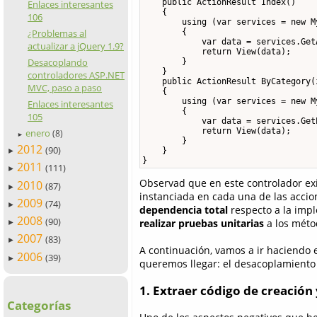
    public ActionResult Index()

Enlaces interesantes
    {

106
        using (var services = new M
        {

¿Problemas al
            var data = services.GetA
actualizar a jQuery 1.9?
            return View(data);

Desacoplando
        }

    }

controladores ASP.NET
    public ActionResult ByCategory(
MVC, paso a paso
    {

        using (var services = new M
Enlaces interesantes
        {

105
            var data = services.Get
            return View(data);

enero
(8)
►
        }

2012
(90)
    }

►
}
2011
(111)
►
Observad que en este controlador ex
2010
(87)
►
instanciada en cada una de las ac
2009
(74)
►
dependencia total
respecto a la imp
2008
(90)
realizar pruebas unitarias
a los méto
►
2007
(83)
►
A continuación, vamos a ir haciendo
2006
(39)
►
queremos llegar: el desacoplamiento 
1. Extraer código de creación
Categorías