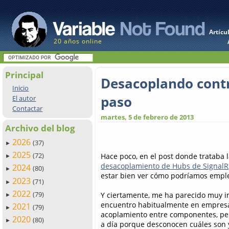
Artícu
20 años online
Principal
Desacoplando cont
Inicio
paso
El autor
Contactar
martes, 5 de febrero de 2013
Archivo del blog
2026
(37)
►
2025
(72)
Hace poco, en el post donde trataba 
►
desacoplamiento de Hubs de SignalR
2024
(80)
►
estar bien ver cómo podríamos empl
2023
(71)
►
2022
(79)
Y ciertamente, me ha parecido muy i
►
encuentro habitualmente en empresas
2021
(79)
►
acoplamiento entre componentes, per
2020
(80)
►
a día porque desconocen cuáles son