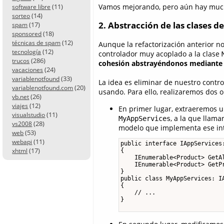
Vamos mejorando, pero aún hay much
(11)
software libre
(14)
sorteo
2. Abstracción de las clases d
(17)
spam
(18)
sponsored
(12)
técnicas de spam
Aunque la refactorización anterior n
(12)
tecnología
controlador muy acoplado a la clase
(286)
trucos
cohesión abstrayéndonos mediante 
(24)
vacaciones
(33)
variablenotfound
La idea es eliminar de nuestro contr
(20)
variablenotfound.com
usando. Para ello, realizaremos dos 
(26)
vb.net
(12)
viajes
En primer lugar, extraeremos u
(11)
visualstudio
, a la que llam
MyAppServices
(28)
vs2008
modelo que implementa ese int
(53)
web
(11)
webapi
public interface IAppServices:
(17)
xhtml
{

    IEnumerable<Product> GetAl
    IEnumerable<Product> GetPr
}

public class MyAppServices: IA
{

    // ...

}
