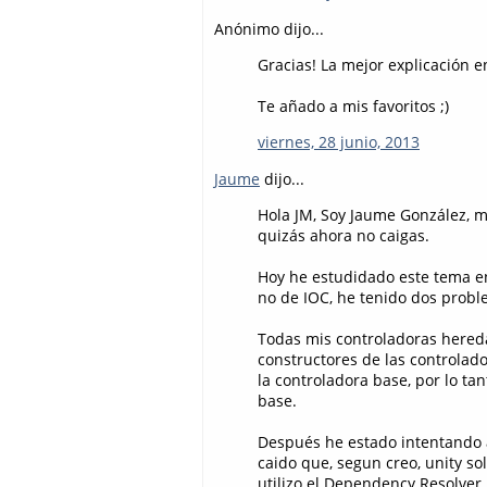
Anónimo dijo...
Gracias! La mejor explicación 
Te añado a mis favoritos ;)
viernes, 28 junio, 2013
Jaume
dijo...
Hola JM, Soy Jaume González, m
quizás ahora no caigas.
Hoy he estudidado este tema en
no de IOC, he tenido dos probl
Todas mis controladoras hereda
constructores de las controlado
la controladora base, por lo ta
base.
Después he estado intentando ap
caido que, segun creo, unity so
utilizo el Dependency Resolver