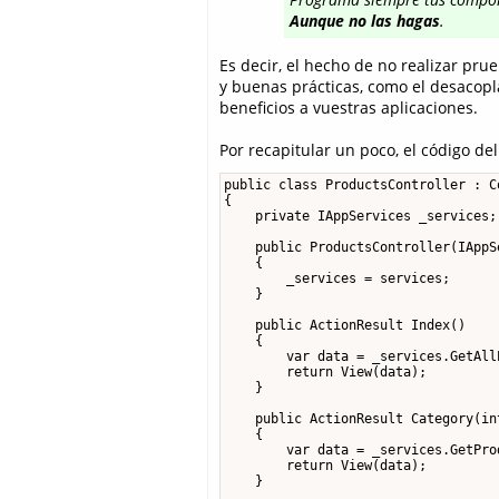
Aunque no las hagas
.
Es decir, el hecho de no realizar pru
y buenas prácticas, como el desacopl
beneficios a vuestras aplicaciones.
Por recapitular un poco, el código d
public class ProductsController : Co
{

    private IAppServices _services;

    public ProductsController(IAppS
    {

        _services = services;

    }

    public ActionResult Index()

    {

        var data = _services.GetAllP
        return View(data);

    }

    public ActionResult Category(int
    {

        var data = _services.GetPro
        return View(data);

    }
