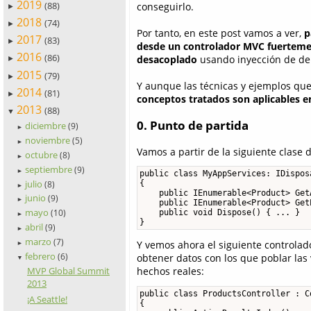
2019
(88)
conseguirlo.
►
2018
(74)
►
Por tanto, en este post vamos a ver,
p
2017
(83)
►
desde un controlador MVC fuertemen
2016
(86)
desacoplado
usando inyección de dep
►
2015
(79)
►
Y aunque las técnicas y ejemplos q
2014
(81)
►
conceptos tratados son aplicables en
2013
(88)
▼
0. Punto de partida
diciembre
(9)
►
noviembre
(5)
►
Vamos a partir de la siguiente clase 
octubre
(8)
►
septiembre
(9)
►
public class MyAppServices: IDisposa
julio
{

(8)
►
    public IEnumerable<Product> Get
junio
(9)
►
    public IEnumerable<Product> Get
mayo
    public void Dispose() { ... }

(10)
►
}
abril
(9)
►
marzo
(7)
Y vemos ahora el siguiente controlado
►
febrero
obtener datos con los que poblar las
(6)
▼
MVP Global Summit
hechos reales:
2013
public class ProductsController : Co
¡A Seattle!
{
