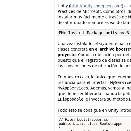
Unity (
http://unity.codeplex.com/
) es
Practices de Microsoft. Como otros, 
instalar muy fácilmente a través de 
desafortunado nombre es válido tamb
PM> Install-Package unity.mvc3
Una vez instalado, el siguiente paso e
clases concreta
en el archivo bootstr
proyecto
. Como la ubicación por defe
puesto que el registro de clases se d
las convenciones de ubicación de arc
En nuestro caso, lo único que tenemo
instancia para el interfaz
IMyServic
. Además, vamos a indi
MyAppServices
que debe ser liberada cuando la pet
e invocará su método
IDisposable
Todo esto se consigue en Unity introd
// File: bootstrapper.cs:

public static class Bootstrapper

{
