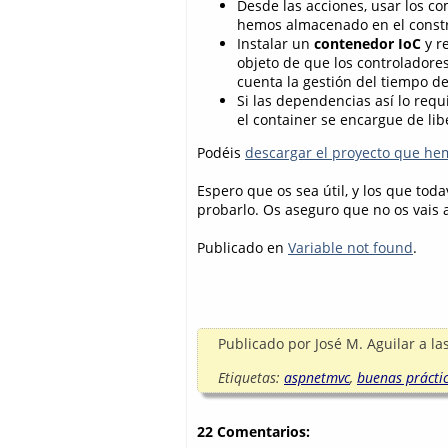
Desde las acciones, usar los c
hemos almacenado en el constr
Instalar un
contenedor IoC
y re
objeto de que los controlador
cuenta la gestión del tiempo de
Si las dependencias así lo requ
el container se encargue de libe
Podéis
descargar el proyecto que he
Espero que os sea útil, y los que toda
probarlo. Os aseguro que no os vais a
Publicado en
Variable not found
.
Publicado por
José M. Aguilar
a la
Etiquetas:
aspnetmvc
,
buenas prácti
22 Comentarios: