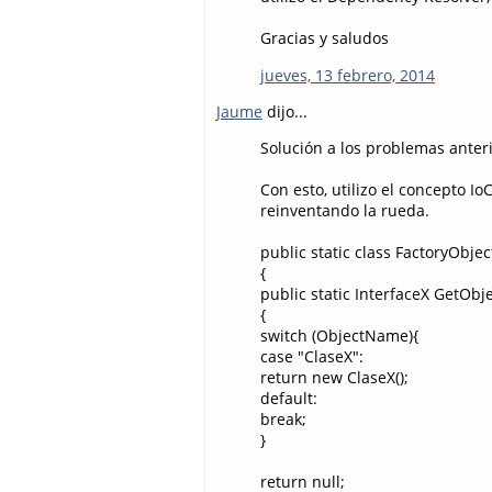
Gracias y saludos
jueves, 13 febrero, 2014
Jaume
dijo...
Solución a los problemas anteri
Con esto, utilizo el concepto I
reinventando la rueda.
public static class FactoryObjec
{
public static InterfaceX GetObj
{
switch (ObjectName){
case "ClaseX":
return new ClaseX();
default:
break;
}
return null;