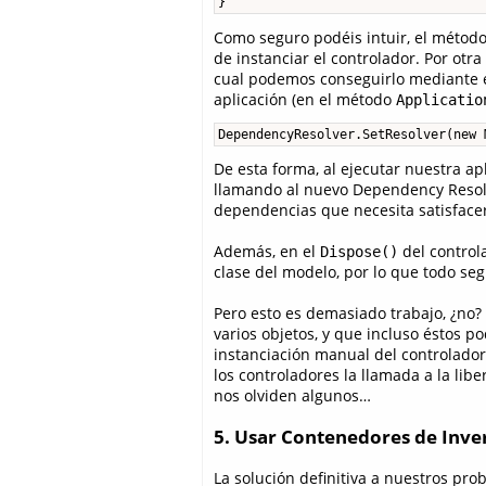
}
Como seguro podéis intuir, el métod
de instanciar el controlador. Por otr
cual podemos conseguirlo mediante el 
aplicación (en el método
Applicatio
DependencyResolver.SetResolver(new 
De esta forma, al ejecutar nuestra a
llamando al nuevo Dependency Resolve
dependencias que necesita satisface
Además, en el
del control
Dispose()
clase del modelo, por lo que todo se
Pero esto es demasiado trabajo, ¿no
varios objetos, y que incluso éstos po
instanciación manual del controlador
los controladores la llamada a la lib
nos olviden algunos…
5. Usar Contenedores de Inve
La solución definitiva a nuestros pr