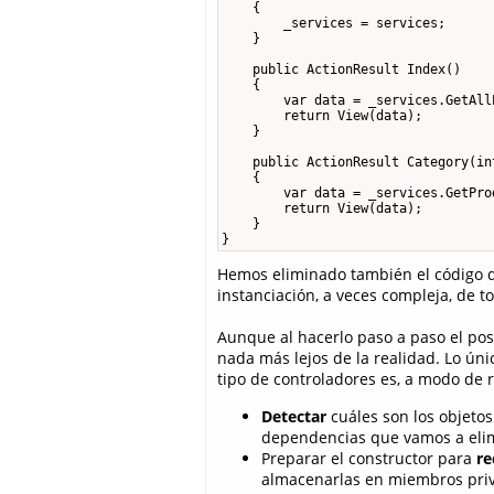
    {

        _services = services;

    }

    public ActionResult Index()

    {

        var data = _services.GetAllP
        return View(data);

    }

    public ActionResult Category(int
    {

        var data = _services.GetPro
        return View(data);

    }

}
Hemos eliminado también el código d
instanciación, a veces compleja, de 
Aunque al hacerlo paso a paso el pos
nada más lejos de la realidad. Lo ún
tipo de controladores es, a modo de
Detectar
cuáles son los objetos
dependencias que vamos a eli
Preparar el constructor para
re
almacenarlas en miembros pri