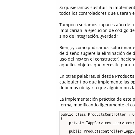
Si quisiéramos sustituir la implemen
todos los controladores que usaran e
Tampoco seríamos capaces aún de real
implicarían la ejecución de código d
sino de integración, ¿verdad?
Bien, ¿y cómo podríamos solucionar 
de diseño sugiere la eliminación de
uso del
en el constructor) hacie
new
aquellos objetos que necesite para f
En otras palabras, si desde
Products
cualquier tipo que implemente las op
debemos obligar a que alguien nos la
La implementación práctica de este p
forma, modificando ligeramente el co
public class ProductsController : Co
{

    private IAppServices _services;

    public ProductsController(IAppS