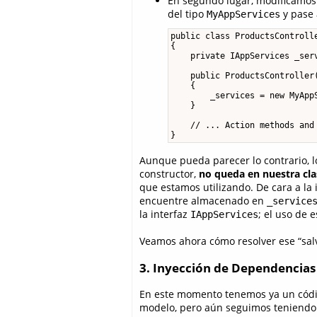
En segundo lugar, modificamos
del tipo
y pase 
MyAppServices
public class ProductsControlle
{

    private IAppServices _serv
    public ProductsController(
    {

        _services = new MyAppS
    }

    // ... Action methods and 
}
Aunque pueda parecer lo contrario, 
constructor,
no queda en nuestra cla
que estamos utilizando. De cara a la
encuentre almacenado en
_service
la interfaz
; el uso de 
IAppServices
Veamos ahora cómo resolver ese “salv
3. Inyección de Dependencias
En este momento tenemos ya un códig
modelo, pero aún seguimos teniendo 