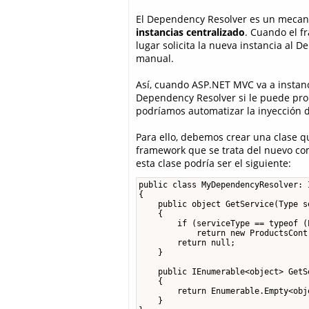
El Dependency Resolver es un meca
instancias centralizado
. Cuando el f
lugar solicita la nueva instancia al De
manual.
Así, cuando ASP.NET MVC va a instanc
Dependency Resolver si le puede prop
podríamos automatizar la inyección 
Para ello, debemos crear una clase q
framework que se trata del nuevo com
esta clase podría ser el siguiente:
public class MyDependencyResolver: 
{

    public object GetService(Type se
    {

        if (serviceType == typeof (
            return new ProductsCont
        return null;

    }

    public IEnumerable<object> GetS
    {

        return Enumerable.Empty<obje
    }
