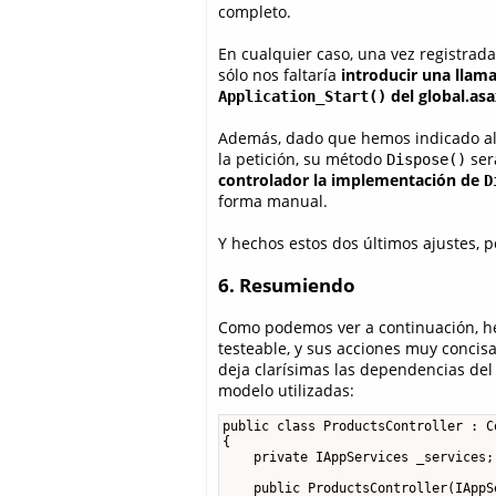
completo.
En cualquier caso, una vez registrad
sólo nos faltaría
introducir una llam
del global.asa
Application_Start()
Además, dado que hemos indicado al c
la petición, su método
ser
Dispose()
controlador la implementación de
D
forma manual.
Y hechos estos dos últimos ajustes,
6. Resumiendo
Como podemos ver a continuación, h
testeable, y sus acciones muy concis
deja clarísimas las dependencias del
modelo utilizadas:
public class ProductsController : Co
{

    private IAppServices _services;

    public ProductsController(IAppS