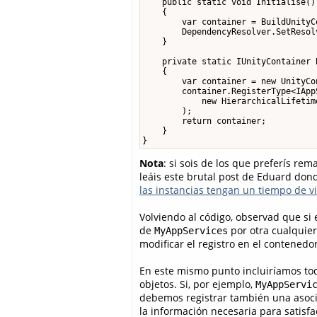
    public static void Initialise()

    {

        var container = BuildUnityCo
        DependencyResolver.SetResol
    }

    private static IUnityContainer 
    {

        var container = new UnityCon
        container.RegisterType<IApp
            new HierarchicalLifetime
        );

        return container;

    }

}
Nota
: si sois de los que preferís r
leáis este brutal post de Eduard don
las instancias tengan un tiempo de v
Volviendo al código, observad que si 
de
por otra cualquie
MyAppServices
modificar el registro en el contenedo
En este mismo punto incluiríamos to
objetos. Si, por ejemplo,
MyAppServi
debemos registrar también una asoci
la información necesaria para satisfa