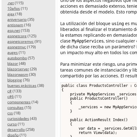
Uno de los aspectos negativos que he
(115)
.net
acciones es demasiado extenso, teni
(11)
10años
obtenida desde el modelo. Esto rompe
(18)
ajax
(35)
aniversario
La utilización del bloque
es muy
using
(16)
antispam
liberados al finalizar el tratamiento 
(153)
asp.net
la estamos replicando en demasiados
(125)
aspnetcore
clase
, sino cualquier
(91)
MyAppServices
aspnetcoremvc
de dicha clase reciba un parámetro?
(179)
aspnetmvc
(11)
un impacto muy alto en todos los co
auges
(57)
autobombo
(48)
blazor
Para minimizar este riesgo, una prime
(29)
blazorserver
tareas comunes de instanciación y li
(30)
blazorwasm
compartido por las acciones. El resul
(76)
blogging
(38)
buenas prácticas
public class ProductsController : Co
{

(133)
c#
    private MyAppServices _services;
(11)
c#6
    public ProductsController()

(14)
componentes
    {

(15)
        _services = new MyAppService
consultas
    }

(18)
css
(43)
curiosidades
    public ActionResult Index()

(11)
curso
    {

        var data = _services.GetAllP
(258)
desarrollo
        return View(data);

(11)
diseño
    }
