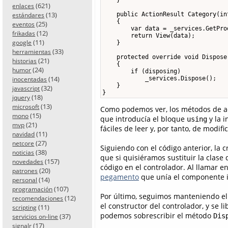
(621)
enlaces
(13)
    public ActionResult Category(int
estándares
    {

(25)
eventos
        var data = _services.GetPro
(12)
frikadas
        return View(data);

(11)
google
    }

(33)
herramientas
    protected override void Dispose
(21)
historias
    {

(24)
humor
        if (disposing)

(14)
            _services.Dispose();

inocentadas
    }

(32)
javascript
}
(18)
jquery
(13)
microsoft
Como podemos ver, los métodos de ac
(15)
mono
que introducía el bloque
y la i
using
(21)
mvp
fáciles de leer y, por tanto, de modif
(11)
navidad
(27)
netcore
Siguiendo con el código anterior, la c
(38)
noticias
que si quisiéramos sustituir la clase
(157)
novedades
código en el controlador. Al llamar e
(20)
patrones
pegamento
que unía el componente i
(14)
personal
(107)
programación
Por último, seguimos manteniendo el 
(12)
recomendaciones
el constructor del controlador, y se l
(11)
scripting
podemos sobrescribir el método
Dis
(37)
servicios on-line
(17)
signalr