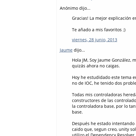
Anónimo dijo...
Gracias! La mejor explicación 
Te añado a mis favoritos ;)
viernes, 28 junio, 2013
Jaume
dijo...
Hola JM, Soy Jaume González, m
quizás ahora no caigas.
Hoy he estudidado este tema en
no de IOC, he tenido dos probl
Todas mis controladoras hereda
constructores de las controlado
la controladora base, por lo ta
base.
Después he estado intentando ap
caido que, segun creo, unity so
utilizo el Dependency Resolver