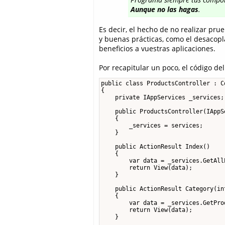
Aunque no las hagas
.
Es decir, el hecho de no realizar pru
y buenas prácticas, como el desacopl
beneficios a vuestras aplicaciones.
Por recapitular un poco, el código d
public class ProductsController : Co
{

    private IAppServices _services;

    public ProductsController(IAppS
    {

        _services = services;

    }

    public ActionResult Index()

    {

        var data = _services.GetAllP
        return View(data);

    }

    public ActionResult Category(int
    {

        var data = _services.GetPro
        return View(data);

    }
