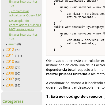
    public ActionResult Index()

Enlaces interesantes
    {

106
        using (var services = new M
        {

¿Problemas al
            var data = services.GetA
actualizar a jQuery 1.9?
            return View(data);

Desacoplando
        }

    }

controladores ASP.NET
    public ActionResult ByCategory(
MVC, paso a paso
    {

        using (var services = new M
Enlaces interesantes
        {

105
            var data = services.Get
            return View(data);

enero
(8)
►
        }

2012
(90)
    }

►
}
2011
(111)
►
Observad que en este controlador ex
2010
(87)
►
instanciada en cada una de las ac
2009
(74)
►
dependencia total
respecto a la imp
2008
(90)
realizar pruebas unitarias
a los méto
►
2007
(83)
►
A continuación, vamos a ir haciendo
2006
(39)
►
queremos llegar: el desacoplamiento 
1. Extraer código de creación
Categorías