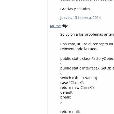
Gracias y saludos
jueves, 13 febrero, 2014
Jaume
dijo...
Solución a los problemas anteri
Con esto, utilizo el concepto I
reinventando la rueda.
public static class FactoryObjec
{
public static InterfaceX GetObj
{
switch (ObjectName){
case "ClaseX":
return new ClaseX();
default:
break;
}
return null;