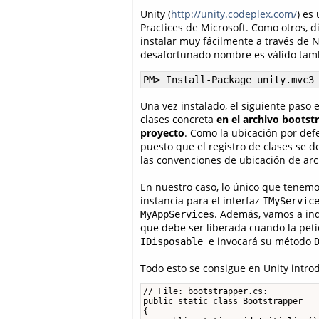
Unity (
http://unity.codeplex.com/
) es
Practices de Microsoft. Como otros, 
instalar muy fácilmente a través de 
desafortunado nombre es válido tamb
PM> Install-Package unity.mvc3
Una vez instalado, el siguiente paso e
clases concreta
en el archivo bootstr
proyecto
. Como la ubicación por defe
puesto que el registro de clases se d
las convenciones de ubicación de arc
En nuestro caso, lo único que tenemo
instancia para el interfaz
IMyServic
. Además, vamos a indi
MyAppServices
que debe ser liberada cuando la pet
e invocará su método
IDisposable
Todo esto se consigue en Unity introd
// File: bootstrapper.cs:

public static class Bootstrapper

{
