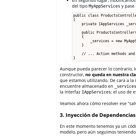
En segundo lugar, modificamos
del tipo
y pase 
MyAppServices
public class ProductsControlle
{

    private IAppServices _serv
    public ProductsController(
    {

        _services = new MyAppS
    }

    // ... Action methods and 
}
Aunque pueda parecer lo contrario, 
constructor,
no queda en nuestra cla
que estamos utilizando. De cara a la
encuentre almacenado en
_service
la interfaz
; el uso de 
IAppServices
Veamos ahora cómo resolver ese “salv
3. Inyección de Dependencias
En este momento tenemos ya un códig
modelo, pero aún seguimos teniendo 