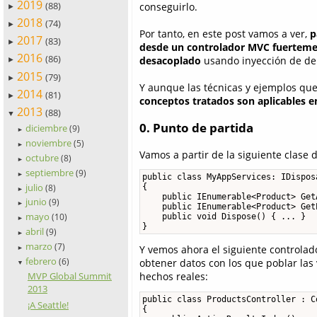
2019
(88)
conseguirlo.
►
2018
(74)
►
Por tanto, en este post vamos a ver,
p
2017
(83)
►
desde un controlador MVC fuertemen
2016
(86)
desacoplado
usando inyección de dep
►
2015
(79)
►
Y aunque las técnicas y ejemplos q
2014
(81)
►
conceptos tratados son aplicables en
2013
(88)
▼
0. Punto de partida
diciembre
(9)
►
noviembre
(5)
►
Vamos a partir de la siguiente clase 
octubre
(8)
►
septiembre
(9)
►
public class MyAppServices: IDisposa
julio
{

(8)
►
    public IEnumerable<Product> Get
junio
(9)
►
    public IEnumerable<Product> Get
mayo
    public void Dispose() { ... }

(10)
►
}
abril
(9)
►
marzo
(7)
Y vemos ahora el siguiente controlado
►
febrero
obtener datos con los que poblar las
(6)
▼
MVP Global Summit
hechos reales:
2013
public class ProductsController : Co
¡A Seattle!
{
