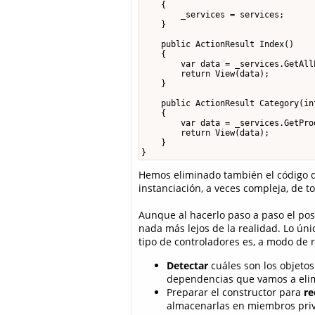
    {

        _services = services;

    }

    public ActionResult Index()

    {

        var data = _services.GetAllP
        return View(data);

    }

    public ActionResult Category(int
    {

        var data = _services.GetPro
        return View(data);

    }

}
Hemos eliminado también el código d
instanciación, a veces compleja, de 
Aunque al hacerlo paso a paso el pos
nada más lejos de la realidad. Lo ún
tipo de controladores es, a modo de
Detectar
cuáles son los objetos
dependencias que vamos a eli
Preparar el constructor para
re
almacenarlas en miembros pri