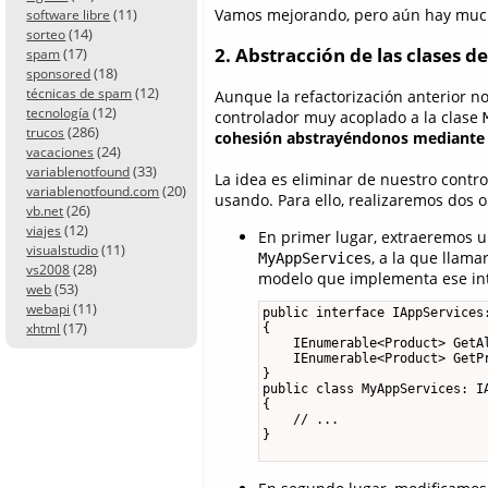
Vamos mejorando, pero aún hay much
(11)
software libre
(14)
sorteo
2. Abstracción de las clases d
(17)
spam
(18)
sponsored
(12)
técnicas de spam
Aunque la refactorización anterior n
(12)
tecnología
controlador muy acoplado a la clase
(286)
trucos
cohesión abstrayéndonos mediante 
(24)
vacaciones
(33)
variablenotfound
La idea es eliminar de nuestro contr
(20)
variablenotfound.com
usando. Para ello, realizaremos dos 
(26)
vb.net
(12)
viajes
En primer lugar, extraeremos u
(11)
visualstudio
, a la que llam
MyAppServices
(28)
vs2008
modelo que implementa ese int
(53)
web
(11)
webapi
public interface IAppServices:
(17)
xhtml
{

    IEnumerable<Product> GetAl
    IEnumerable<Product> GetPr
}

public class MyAppServices: IA
{

    // ...

}
