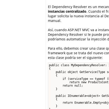
El Dependency Resolver es un meca
instancias centralizado
. Cuando el f
lugar solicita la nueva instancia al De
manual.
Así, cuando ASP.NET MVC va a instanc
Dependency Resolver si le puede prop
podríamos automatizar la inyección 
Para ello, debemos crear una clase q
framework que se trata del nuevo com
esta clase podría ser el siguiente:
public class MyDependencyResolver: 
{

    public object GetService(Type se
    {

        if (serviceType == typeof (
            return new ProductsCont
        return null;

    }

    public IEnumerable<object> GetS
    {

        return Enumerable.Empty<obje
    }
