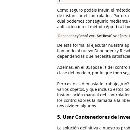
}
Como seguro podéis intuir, el métod
de instanciar el controlador. Por otr
cual podemos conseguirlo mediante el 
aplicación (en el método
Applicatio
DependencyResolver.SetResolver(new 
De esta forma, al ejecutar nuestra a
llamando al nuevo Dependency Resolve
dependencias que necesita satisface
Además, en el
del control
Dispose()
clase del modelo, por lo que todo se
Pero esto es demasiado trabajo, ¿no
varios objetos, y que incluso éstos po
instanciación manual del controlador
los controladores la llamada a la lib
nos olviden algunos…
5. Usar Contenedores de Inve
La solución definitiva a nuestros pr