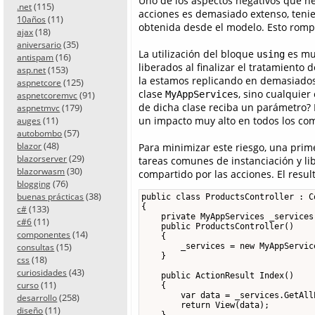
Uno de los aspectos negativos que he
(115)
.net
acciones es demasiado extenso, teni
(11)
10años
obtenida desde el modelo. Esto rompe
(18)
ajax
(35)
aniversario
La utilización del bloque
es muy
using
(16)
antispam
liberados al finalizar el tratamiento 
(153)
asp.net
la estamos replicando en demasiados
(125)
aspnetcore
clase
, sino cualquier
(91)
MyAppServices
aspnetcoremvc
de dicha clase reciba un parámetro?
(179)
aspnetmvc
(11)
un impacto muy alto en todos los co
auges
(57)
autobombo
(48)
blazor
Para minimizar este riesgo, una prime
(29)
blazorserver
tareas comunes de instanciación y li
(30)
blazorwasm
compartido por las acciones. El resul
(76)
blogging
(38)
buenas prácticas
public class ProductsController : Co
{

(133)
c#
    private MyAppServices _services;
(11)
c#6
    public ProductsController()

(14)
componentes
    {

(15)
        _services = new MyAppService
consultas
    }

(18)
css
(43)
curiosidades
    public ActionResult Index()

(11)
curso
    {

        var data = _services.GetAllP
(258)
desarrollo
        return View(data);

(11)
diseño
    }
