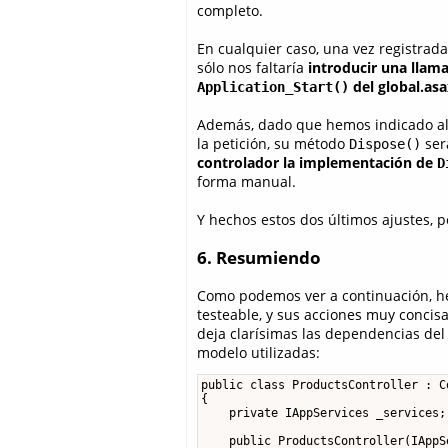
completo.
En cualquier caso, una vez registrad
sólo nos faltaría
introducir una llam
del global.asa
Application_Start()
Además, dado que hemos indicado al c
la petición, su método
ser
Dispose()
controlador la implementación de
D
forma manual.
Y hechos estos dos últimos ajustes,
6. Resumiendo
Como podemos ver a continuación, h
testeable, y sus acciones muy concis
deja clarísimas las dependencias del
modelo utilizadas:
public class ProductsController : Co
{

    private IAppServices _services;

    public ProductsController(IAppS