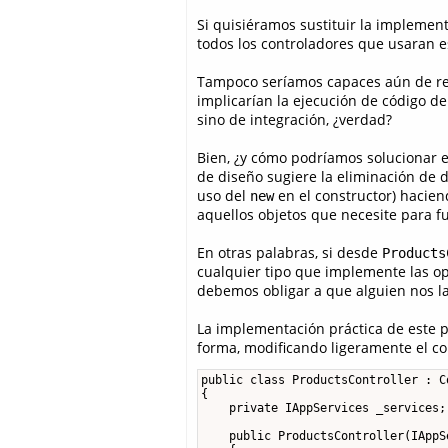
Si quisiéramos sustituir la implemen
todos los controladores que usaran e
Tampoco seríamos capaces aún de real
implicarían la ejecución de código d
sino de integración, ¿verdad?
Bien, ¿y cómo podríamos solucionar 
de diseño sugiere la eliminación de
uso del
en el constructor) hacie
new
aquellos objetos que necesite para f
En otras palabras, si desde
Products
cualquier tipo que implemente las op
debemos obligar a que alguien nos la
La implementación práctica de este p
forma, modificando ligeramente el co
public class ProductsController : Co
{

    private IAppServices _services;

    public ProductsController(IAppS