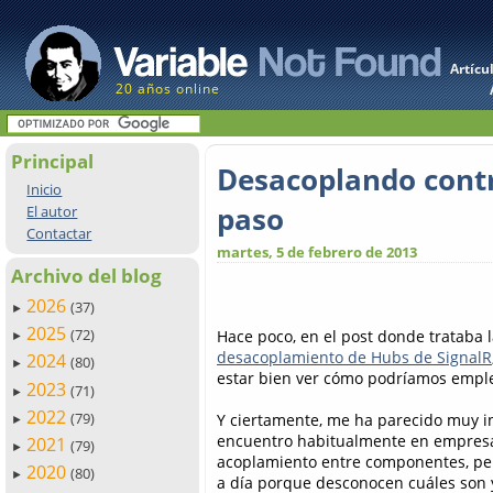
Artícu
20 años online
Principal
Desacoplando cont
Inicio
paso
El autor
Contactar
martes, 5 de febrero de 2013
Archivo del blog
2026
(37)
►
2025
(72)
Hace poco, en el post donde trataba 
►
desacoplamiento de Hubs de SignalR
2024
(80)
►
estar bien ver cómo podríamos empl
2023
(71)
►
2022
(79)
Y ciertamente, me ha parecido muy i
►
encuentro habitualmente en empresas
2021
(79)
►
acoplamiento entre componentes, per
2020
(80)
►
a día porque desconocen cuáles son