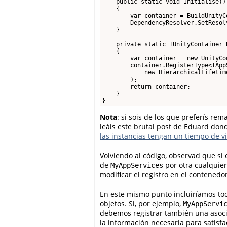
    public static void Initialise()

    {

        var container = BuildUnityCo
        DependencyResolver.SetResol
    }

    private static IUnityContainer 
    {

        var container = new UnityCon
        container.RegisterType<IApp
            new HierarchicalLifetime
        );

        return container;

    }

}
Nota
: si sois de los que preferís r
leáis este brutal post de Eduard don
las instancias tengan un tiempo de v
Volviendo al código, observad que si 
de
por otra cualquie
MyAppServices
modificar el registro en el contenedo
En este mismo punto incluiríamos to
objetos. Si, por ejemplo,
MyAppServi
debemos registrar también una asoci
la información necesaria para satisfa