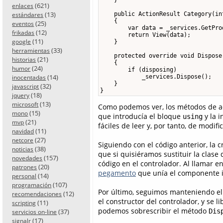
(621)
enlaces
(13)
    public ActionResult Category(int
estándares
    {

(25)
eventos
        var data = _services.GetPro
(12)
frikadas
        return View(data);

(11)
google
    }

(33)
herramientas
    protected override void Dispose
(21)
historias
    {

(24)
humor
        if (disposing)

(14)
            _services.Dispose();

inocentadas
    }

(32)
javascript
}
(18)
jquery
(13)
microsoft
Como podemos ver, los métodos de ac
(15)
mono
que introducía el bloque
y la i
using
(21)
mvp
fáciles de leer y, por tanto, de modif
(11)
navidad
(27)
netcore
Siguiendo con el código anterior, la c
(38)
noticias
que si quisiéramos sustituir la clase
(157)
novedades
código en el controlador. Al llamar e
(20)
patrones
pegamento
que unía el componente i
(14)
personal
(107)
programación
Por último, seguimos manteniendo el 
(12)
recomendaciones
el constructor del controlador, y se l
(11)
scripting
podemos sobrescribir el método
Dis
(37)
servicios on-line
(17)
signalr