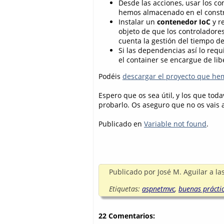
Desde las acciones, usar los c
hemos almacenado en el constr
Instalar un
contenedor IoC
y re
objeto de que los controlador
cuenta la gestión del tiempo de
Si las dependencias así lo requ
el container se encargue de libe
Podéis
descargar el proyecto que he
Espero que os sea útil, y los que toda
probarlo. Os aseguro que no os vais a
Publicado en
Variable not found
.
Publicado por
José M. Aguilar
a la
Etiquetas:
aspnetmvc
,
buenas prácti
22 Comentarios: