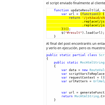
el script enviado finalmente al cliente
function
 updateResult(id, n
var
 url = 
(
function
() {

return
'/js%3aid/sh
                   .replace(/js
                   .replace(/js
        })()
;

        $(
"#result"
).load(url);

    }
Al final del post encontraréis un enl
y verlo en ejecución, pero os muestr
public
static
partial
class
Scr
{

public
static
MvcHtmlString
    {

var
 data = 
new
RouteVal
var
 scriptVarsToReplace
var
 requestContext = ((
var
 urlPattern = 
UrlHel
var
 url = generateFunct
return
MvcHtmlString
.Cr
    }
