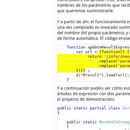
nombres de los parámetros que reciba
que queremos suministrarle.
Y a partir de ahí, el funcionamiento 
una vez compilado es invocado sumini
del nombre del propio parámetro), y 
de forma automática. El código enviad
function
 updateResultExpres
var
 url = 
(
function
() {

return
'/info/show
                 .replace(
'para
                 .replace(
'para
        })()
 ;

        $(
"#result"
).load(url);

    }  
Y a continuación podéis ver cómo es
árboles de expresión con dos parámetr
el proyecto de demostración):
public
static
partial
class
Scr
{

public
static
MvcHtmlString
    {
