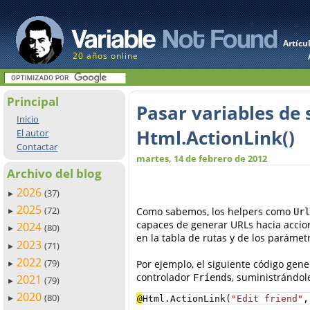
Artícu
20 años online
Principal
Pasar variables de s
Inicio
Html.ActionLink()
El autor
Contactar
martes, 14 de febrero de 2012
Archivo del blog
2026
(37)
►
2025
(72)
Como sabemos, los helpers como
Url
►
capaces de generar URLs hacia accio
2024
(80)
►
en la tabla de rutas y de los paráme
2023
(71)
►
2022
(79)
Por ejemplo, el siguiente código gen
►
controlador
, suministrándol
Friends
2021
(79)
►
2020
(80)
@
Html.ActionLink(
"Edit friend"
,
►