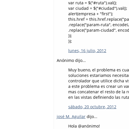
var ruta = $("#ruta").val();
var ciudad = $("#ciudad").val();
alert(empresa + "first");
this.href = this.href.replace
.replace("param-ruta", encode
.replace("param-ciudad", enco
});
});
lunes, 16 julio, 2012
Anónimo dijo...
Muy bueno, el problema es cuan
soluciones estariamos necesitan
controlador que utilice dicha v
a este problema es crear un var
mas concatenar el resto de la r
en las vistas definiendo las rut
sábado, 20 octubre, 2012
josé M. Aguilar
dijo...
Hola @anónimo!