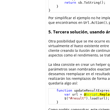
return
 sb.ToString();

    }

}
Por simplificar el ejemplo no he im
que encontramos en
,
Url.Action()
5. Tercera solución, usando á
Otra posibilidad que se me ocurre es 
virtualmente
el hueco
existente entre
cliente creando la ilusión de continu
aspectos como el rendimiento, se tra
La idea consiste en crear un helper 
parámetros sean nombrados exactamen
deseamos reemplazar en el resultado;
realizarán los reemplazos de forma 
quedaría algo así:
function
 updateResultExpres
var
 url = 
@
Script
.Repla
        $(
"#result"
).load(url);

    }    
Como podéis comprobar, este sistema