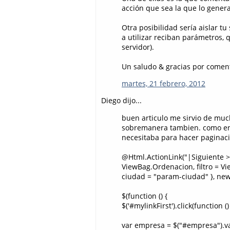
acción que sea la que lo gener
Otra posibilidad sería aislar t
a utilizar reciban parámetros, 
servidor).
Un saludo & gracias por comen
martes, 21 febrero, 2012
Diego dijo...
buen articulo me sirvio de much
sobremanera tambien. como en m
necesitaba para hacer paginaci
@Html.ActionLink("|Siguiente >
ViewBag.Ordenacion, filtro = V
ciudad = "param-ciudad" }, new 
$(function () {
$('#mylinkFirst').click(function ()
var empresa = $("#empresa").val