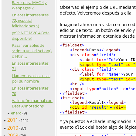
Razor para MVC 4 y
Observad el ejemplo de URL mediante 
Webpages 2
defecto. Volveremos después a ella.
Enlaces interesantes
72, especial
Imaginad ahora una vista con un códi
felicitaciones ;-)
edición de texto, un botón de envío 
¡ASP.NET MVC 4 Beta
mostrar información obtenida desde e
disponible!
Pasar variables de
<
fieldset
>
<
legend
>
Data
</
legend
>
script a un Url.Action()
<
div
class
="field">
o Html...
<
label
for
="Id">
Your ID
Enlaces interesantes
<
input
type
="text"
id
="
71
<
div
class
="field">
<
label
for
="Name">
Your 
Llamemos a las cosas
<
input
type
="text"
id
="
por su nombre
<
br
/>
Enlaces interesantes
<
input
type
="button"
id
="se
70
</
fieldset
>

<
fieldset
>
Validación manual con
<
legend
>
Result
</
legend
>
Data Annotations
<
div
id
="result">
</
div
>
</
fieldset
>
enero
(9)
►
2011
(111)
Y ya puestos a echarle imaginación,
►
evento
del botón algo de lógica
2010
click
(87)
►
2009
(74)
►