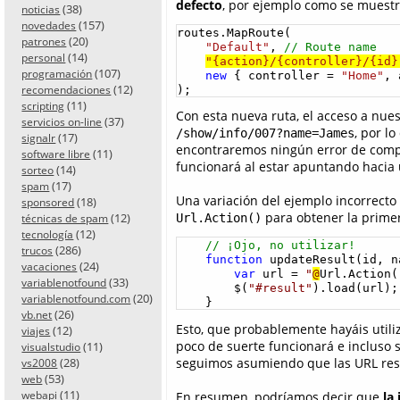
defecto
, por ejemplo como se muest
(38)
noticias
(157)
novedades
routes.MapRoute(

(20)
patrones
"Default"
, 
// Route name
(14)
personal
"{action}/{controller}/{id}
(107)
programación
new
 { controller = 
"Home"
, 
(12)
);
recomendaciones
(11)
scripting
Con esta nueva ruta, el acceso a nues
(37)
servicios on-line
, por l
/show/info/007?name=James
(17)
signalr
encontraremos ningún error de compi
(11)
software libre
funcionará al estar apuntando hacia 
(14)
sorteo
(17)
spam
Una variación del ejemplo incorrecto
(18)
sponsored
para obtener la primer
(12)
Url.Action()
técnicas de spam
(12)
tecnología
// ¡Ojo, no utilizar!
(286)
trucos
function
 updateResult(id, na
(24)
vacaciones
var
 url = 
"
@
Url.Action(
(33)
variablenotfound
        $(
"#result"
).load(url);

(20)
variablenotfound.com
    }
(26)
vb.net
Esto, que probablemente hayáis utili
(12)
viajes
poco de suerte funcionará e incluso 
(11)
visualstudio
seguimos asumiendo que las URL re
(28)
vs2008
(53)
web
(11)
En resumen, podríamos decir que
la
webapi