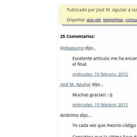
Publicado por
José M. Aguilar
a la
Etiquetas:
asp.net
,
aspnetmvc
,
consu
25 Comentarios:
@deaquino
dijo...
Excelente artículo, me ha enca
el final.
miércoles, 15 febrero, 2012
josé M. Aguilar
dijo...
Muchas gracias! :-))
miércoles, 15 febrero, 2012
Anónimo dijo...
Yo cada vez que mezclo código 
Considera que la última llave d