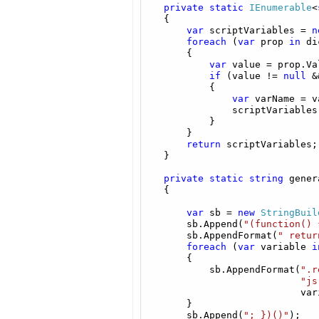
private
static
IEnumerable
<
    {

var
 scriptVariables = 
n
foreach
 (
var
 prop 
in
 di
        {

var
 value = prop.Va
if
 (value != 
null
 &
            {

var
 varName = v
                scriptVariables
            }

        }

return
 scriptVariables;

    }

private
static
string
 gener
    {

var
 sb = 
new
StringBuil
        sb.Append(
"(function() 
        sb.AppendFormat(
" retur
foreach
 (
var
 variable 
i
        {

            sb.AppendFormat(
".r
"js
                            vari
        }

        sb.Append(
"; })()"
);
