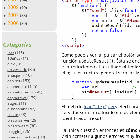
<
script
type
="text/javascript">
    $(
function
() {

2008
(90)
►
        $(
"#send"
).click(
functi
2007
(83)
var
 id = $(
"#Id"
).v
►
var
 name = $(
"#Name
2006
(39)
►
            updateResult(id, nam
return
false
;

        });

Categorías
</
script
>
(115)
.net
Como podéis ver, al pulsar el botón s
(11)
10años
función
. Ésta se en
updateResult()
(18)
ajax
e introduciendo el resultado obtenido
(35)
aniversario
ello; su estructura general será la sig
(16)
antispam
(153)
asp.net
function
 updateResult(id, na
(125)
aspnetcore
var
 url = _______ ; 
// 
(91)
aspnetcoremvc
        $("
#result
").load(url);

(179)
    }
aspnetmvc
(11)
auges
El método
load() de jQuery
efectuará 
(57)
autobombo
servidor será introducido en los ele
(48)
blazor
identificador
.
result
(29)
blazorserver
(30)
blazorwasm
La única cuestión entonces es
cómo c
(76)
blogging
y sin cometer algunos errores muy fr
(38)
buenas prácticas