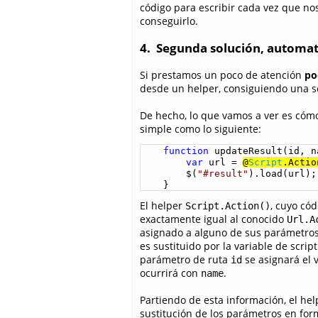
código para escribir cada vez que no
conseguirlo.
4. Segunda solución, automat
Si prestamos un poco de atención
po
desde un helper, consiguiendo una s
De hecho, lo que vamos a ver es cóm
simple como lo siguiente:
function
 updateResult(id, na
var
 url = 
@
Script
.Actio
        $(
"#result"
).load(url);

    }
El helper
, cuyo có
Script.Action()
exactamente igual al conocido
Url.A
asignado a alguno de sus parámetros d
es sustituido por la variable de script
parámetro de ruta
se asignará el v
id
ocurrirá con
.
name
Partiendo de esta información, el hel
sustitución de los parámetros en fo