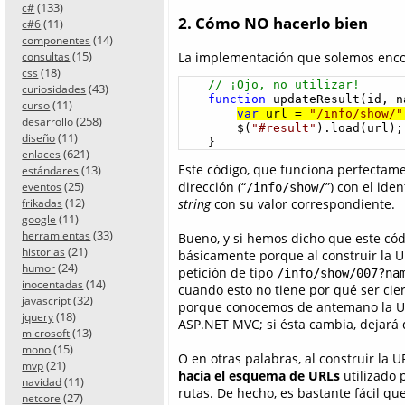
(133)
c#
2. Cómo NO hacerlo bien
(11)
c#6
(14)
componentes
(15)
La implementación que solemos encon
consultas
(18)
css
// ¡Ojo, no utilizar!
(43)
curiosidades
function
 updateResult(id, na
(11)
curso
var
 url = 
"/info/show/"
(258)
desarrollo
        $(
"#result"
).load(url);

(11)
diseño
    }
(621)
enlaces
Este código, que funciona perfectame
(13)
estándares
(25)
dirección (“
”) con el iden
eventos
/info/show/
(12)
string
con su valor correspondiente.
frikadas
(11)
google
(33)
herramientas
Bueno, y si hemos dicho que este cód
(21)
historias
básicamente porque al construir la
(24)
humor
petición de tipo
/info/show/007?na
(14)
inocentadas
cuando esto no tiene por qué ser cie
(32)
javascript
porque conocemos de antemano la URL 
(18)
jquery
ASP.NET MVC; si ésta cambia, dejará 
(13)
microsoft
(15)
mono
O en otras palabras, al construir la 
(21)
mvp
hacia el esquema de URLs
utilizado p
(11)
navidad
rutas. De hecho, es bastante fácil qu
(27)
netcore