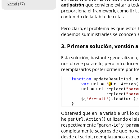
(17)
xhtml
antipatrón
que conviene evitar a tod
proporciona el framework, como
Url
contenido de la tabla de rutas.
Pero claro, el problema es que estos 
debemos suministrarles se conocen 
3. Primera solución, versión 
Esta solución, bastante generalizada
nos ofrece para ello, pero introduc
reemplazarlos posteriormente por los 
function
 updateResult(id, na
var
 url = 
"
@
Url.Action(
        url = url.replace(
"para
                 .replace(
"para
        $(
"#result"
).load(url);

    }
Observad que en la variable
lo q
url
helper
utilizando el s
Url.Action()
respectivamente “
” y “
param-id
param
completamente seguros de que no van
desde el script, reemplazamos esa cons