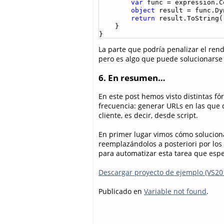
var
 func = expression.C
object
 result = func.Dy
return
 result.ToString()
    }

}
La parte que podría penalizar el ren
pero es algo que puede solucionarse
6. En resumen…
En este post hemos visto distintas f
frecuencia: generar URLs en las que
cliente, es decir, desde script.
En primer lugar vimos cómo solucion
reemplazándolos a posteriori por los
para automatizar esta tarea que espe
Descargar proyecto de ejemplo (VS20
Publicado en
Variable not found
.