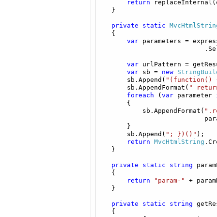
return
 replaceInternal(
    }

private
static
MvcHtmlStrin
    {

var
 parameters = expres
                            .Se
var
 urlPattern = getRes
var
 sb = 
new
StringBuil
        sb.Append(
"(function() 
        sb.AppendFormat(
" retur
foreach
 (
var
 parameter 
        {

            sb.AppendFormat(
".r
                            par
        }

        sb.Append(
"; })()"
);

return
MvcHtmlString
.Cr
    }

private
static
string
 param
    {

return
"param-"
 + param
    }

private
static
string
 getRe
    {
