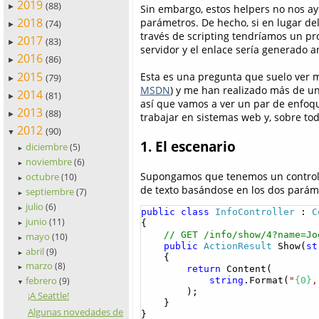
2019
(88)
►
Sin embargo, estos helpers no nos a
2018
parámetros. De hecho, si en lugar de
(74)
►
través de scripting tendríamos un pr
2017
(83)
►
servidor y el enlace sería generado an
2016
(86)
►
2015
Esta es una pregunta que suelo ver
(79)
►
MSDN
) y me han realizado más de u
2014
(81)
►
así que vamos a ver un par de enfoqu
2013
(88)
►
trabajar en sistemas web y, sobre tod
2012
(90)
▼
1. El escenario
diciembre
(5)
►
noviembre
(6)
►
Supongamos que tenemos un controlad
octubre
(10)
►
de texto basándose en los dos paráme
septiembre
(7)
►
julio
(6)
►
public
class
InfoController
 : 
C
junio
(11)
{

►
// GET /info/show/4?name=Jo
mayo
(10)
►
public
ActionResult
 Show(
st
abril
(9)
►
    {

marzo
(8)
return
 Content(

►
febrero
string
.Format(
"
{0}
,
(9)
▼
        );

¡A Seattle!
    }

Algunas novedades de
}