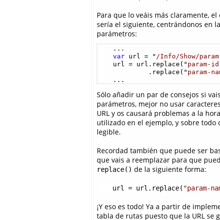
Para que lo veáis más claramente, el 
sería el siguiente, centrándonos en l
parámetros:
    ...

var
 url = "
/Info/Show/param
    url = url.replace("
param-id
             .replace("
param-na
    ...
Sólo añadir un par de consejos si vais 
parámetros, mejor no usar caractere
URL y os causará problemas a la hora
utilizado en el ejemplo, y sobre todo
legible.
Recordad también que puede ser bas
que vais a reemplazar para que pueda
de la siguiente forma:
replace()
url = url.replace(
"param-na
¡Y eso es todo! Ya a partir de imple
tabla de rutas puesto que la URL se