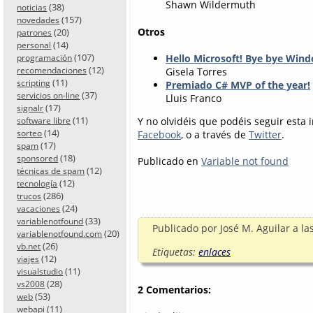
Shawn Wildermuth
(38)
noticias
(157)
novedades
Otros
(20)
patrones
(14)
personal
(107)
Hello Microsoft! Bye bye Wi
programación
(12)
Gisela Torres
recomendaciones
(11)
scripting
Premiado C# MVP of the year!
(37)
servicios on-line
Lluis Franco
(17)
signalr
(11)
Y no olvidéis que podéis seguir esta
software libre
(14)
sorteo
Facebook
, o a través de
Twitter
.
(17)
spam
(18)
sponsored
Publicado en
Variable not found
(12)
técnicas de spam
(12)
tecnología
(286)
trucos
(24)
vacaciones
(33)
variablenotfound
Publicado por
José M. Aguilar
a la
(20)
variablenotfound.com
(26)
vb.net
Etiquetas:
enlaces
(12)
viajes
(11)
visualstudio
(28)
vs2008
2 Comentarios:
(53)
web
(11)
webapi