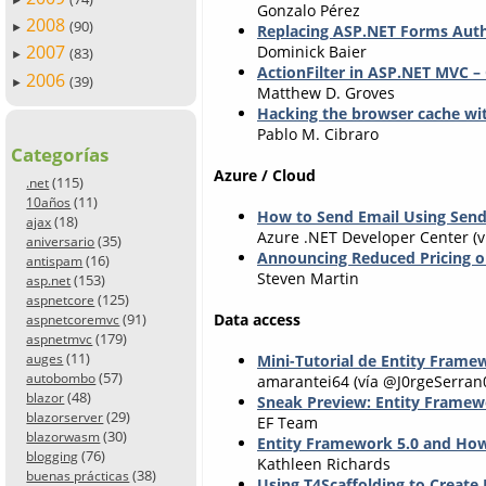
Gonzalo Pérez
2008
(90)
Replacing ASP.NET Forms Authe
►
2007
Dominick Baier
(83)
►
ActionFilter in ASP.NET MVC 
2006
(39)
►
Matthew D. Groves
Hacking the browser cache w
Pablo M. Cibraro
Categorías
Azure / Cloud
(115)
.net
(11)
10años
How to Send Email Using Send
(18)
ajax
Azure .NET Developer Center (v
(35)
aniversario
Announcing Reduced Pricing 
(16)
antispam
Steven Martin
(153)
asp.net
(125)
aspnetcore
(91)
Data access
aspnetcoremvc
(179)
aspnetmvc
(11)
auges
Mini-Tutorial de Entity Frame
(57)
autobombo
amarantei64 (vía @J0rgeSerran
(48)
blazor
Sneak Preview: Entity Frame
(29)
blazorserver
EF Team
(30)
blazorwasm
Entity Framework 5.0 and Ho
(76)
blogging
Kathleen Richards
(38)
buenas prácticas
Using T4Scaffolding to Creat