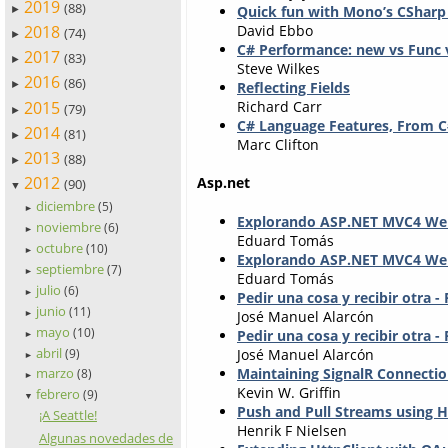
2019
(88)
Quick fun with Mono’s CSharp 
►
2018
David Ebbo
(74)
►
C# Performance: new vs Func v
2017
(83)
►
Steve Wilkes
2016
(86)
Reflecting Fields
►
2015
Richard Carr
(79)
►
C# Language Features, From C#
2014
(81)
►
Marc Clifton
2013
(88)
►
2012
Asp.net
(90)
▼
diciembre
(5)
►
Explorando ASP.NET MVC4 Web
noviembre
(6)
►
Eduard Tomás
octubre
(10)
►
Explorando ASP.NET MVC4 WebA
septiembre
(7)
►
Eduard Tomás
julio
(6)
►
Pedir una cosa y recibir otra 
junio
(11)
José Manuel Alarcón
►
mayo
(10)
Pedir una cosa y recibir otra - 
►
abril
José Manuel Alarcón
(9)
►
Maintaining SignalR Connectio
marzo
(8)
►
Kevin W. Griffin
febrero
(9)
▼
Push and Pull Streams using H
¡A Seattle!
Henrik F Nielsen
Algunas novedades de