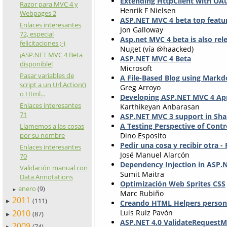
Extending HttpClient with OAu
Razor para MVC 4 y
Henrik F Nielsen
Webpages 2
ASP.NET MVC 4 beta top featu
Enlaces interesantes
Jon Galloway
72, especial
Asp.net MVC 4 beta is also re
felicitaciones ;-)
Nuget (vía @haacked)
¡ASP.NET MVC 4 Beta
ASP.NET MVC 4 Beta
disponible!
Microsoft
Pasar variables de
A File-Based Blog using Mar
script a un Url.Action()
Greg Arroyo
o Html...
Developing ASP.NET MVC 4 App
Enlaces interesantes
Karthikeyan Anbarasan
71
ASP.NET MVC 3 support in Sha
A Testing Perspective of Contr
Llamemos a las cosas
Dino Esposito
por su nombre
Pedir una cosa y recibir otra - 
Enlaces interesantes
José Manuel Alarcón
70
Dependency Injection in ASP.
Validación manual con
Sumit Maitra
Data Annotations
Optimización Web Sprites CSS
enero
(9)
►
Marc Rubiño
2011
(111)
Creando HTML Helpers person
►
Luis Ruiz Pavón
2010
(87)
►
ASP.NET 4.0 ValidateRequest
2009
(74)
►