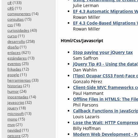
(133)
c#
Julie Lerman
(11)
c#6
EF 4.3 Automatic Migrations 
(14)
componentes
Rowan Miller
(15)
consultas
EF 4.3 Code-Based Migrations
(18)
css
Rowan Miller
(43)
curiosidades
(11)
curso
Html/Css/Javascript
(258)
desarrollo
(11)
diseño
Stop paying your jQuery tax
(621)
enlaces
(13)
Sam Saffron
estándares
(25)
jQuery Tip #3 - Using the data
eventos
(12)
frikadas
Dan Wahlin
(11)
google
[Tips] Ocupar CSS3 Font-Face 
(33)
herramientas
Gonzalo Pérez
(21)
historias
Client-Side MVC frameworks 
(24)
humor
Paul Hammant
(14)
inocentadas
Offline Files in HTML5: The Fi
(32)
javascript
Phil Parsons
(18)
jquery
Callback Functions in JavaScri
(13)
microsoft
Louis Lazaris
(15)
mono
Lose the Wait: HTTP Compres
(21)
mvp
Billy Hoffman
(11)
navidad
Modern Web Development - Pa
(27)
netcore