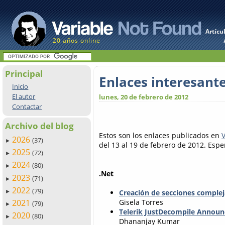
Artícu
20 años online
Principal
Enlaces interesantes
Inicio
El autor
lunes, 20 de febrero de 2012
Contactar
Archivo del blog
Estos son los enlaces publicados en
2026
(37)
►
del 13 al 19 de febrero de 2012. Espe
2025
(72)
►
2024
(80)
►
.Net
2023
(71)
►
2022
(79)
Creación de secciones complej
►
2021
Gisela Torres
(79)
►
Telerik JustDecompile Annou
2020
(80)
►
Dhananjay Kumar