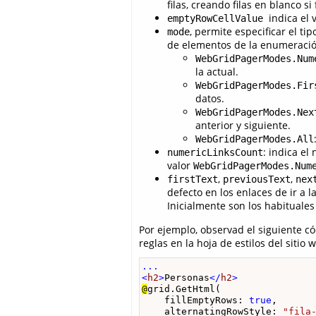
filas, creando filas en blanco si
indica el 
emptyRowCellValue
, permite especificar el t
mode
de elementos de la enumeraci
WebGridPagerModes.Num
la actual.
WebGridPagerModes.Fir
datos.
WebGridPagerModes.Nex
anterior y siguiente.
WebGridPagerModes.All
: indica e
numericLinksCount
valor
WebGridPagerModes.Num
,
,
firstText
previousText
nex
defecto en los enlaces de ir a 
Inicialmente son los habituales “<
Por ejemplo, observad el siguiente c
reglas en la hoja de estilos del sitio 
...

<
h2
>
Personas
</
h2
>
@
grid.GetHtml(

    fillEmptyRows: 
true
,

    alternatingRowStyle: 
"fila