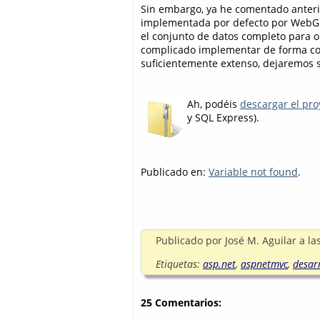
Sin embargo, ya he comentado anteri
implementada por defecto por WebGri
el conjunto de datos completo para o
complicado implementar de forma cor
suficientemente extenso, dejaremos su
Ah, podéis
descargar el pr
y SQL Express).
Publicado en:
Variable not found
.
Publicado por
José M. Aguilar
a la
Etiquetas:
asp.net
,
aspnetmvc
,
desar
25 Comentarios: