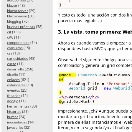
autobombo
    }

(48)
}
blazor
(29)
blazorserver
Y esto es todo: una acción con dos lí
(30)
blazorwasm
parecía más legible ;-)
(76)
blogging
(38)
buenas prácticas
3. La vista, toma primera: We
(133)
c#
(11)
c#6
(14)
Ahora es cuando vamos a empezar a no
componentes
(15)
disponibles hasta MVC y que ya hemos
consultas
(18)
css
(43)
curiosidades
Observad el siguiente código, una v
(11)
curso
controlador y genera un grid complet
(258)
desarrollo
(11)
diseño
@model 
IEnumerable
<WebGridDemo
(621)
@{
enlaces
    ViewBag.Title = 
"Personas"
;
(13)
estándares
WebGrid
 grid = 
new
WebGrid
(25)
eventos
}
(12)
frikadas
<
h2
>
Personas
</
h2
>
(11)
google
@
grid.GetHtml()
(33)
herramientas
Impresionante, ¿eh? Aunque pueda par
(21)
historias
montar un grid funcionalmente comple
(24)
humor
(14)
primera de ellas instanciamos el Web
inocentadas
(32)
iterar, y en la segunda (ya al final)
javascript