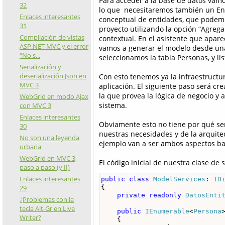
Para acceder a la base de datos vamos
32
lo que necesitaremos también un En
Enlaces interesantes
conceptual de entidades, que podemo
31
proyecto utilizando la opción “Agre
Compilación de vistas
contextual. En el asistente que apar
ASP.NET MVC y el error
vamos a generar el modelo desde una
“No s...
seleccionamos la tabla Personas, y lis
Serialización y
deserialización Json en
Con esto tenemos ya la infraestructu
MVC 3
aplicación. El siguiente paso será cre
la que provea la lógica de negocio y 
WebGrid en modo Ajax
sistema.
con MVC 3
Enlaces interesantes
Obviamente esto no tiene por qué se
30
nuestras necesidades y de la arquitec
No son una leyenda
ejemplo van a ser ambos aspectos ba
urbana
WebGrid en MVC 3,
El código inicial de nuestra clase de s
paso a paso (y II)
Enlaces interesantes
public
class
ModelServices
: 
ID
{

29
private
readonly
DatosEnti
¿Problemas con la
tecla Alt-Gr en Live
public
IEnumerable
<
Persona
Writer?
    {
