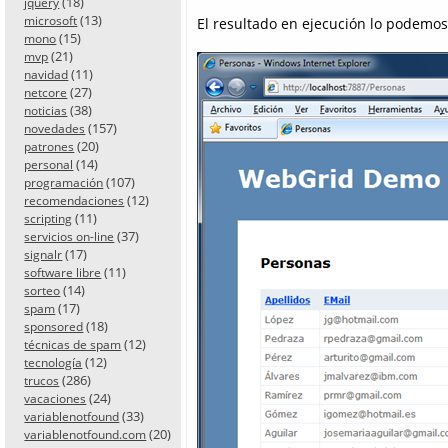
(18)
jquery
(13)
microsoft
El resultado en ejecución lo podemos 
(15)
mono
(21)
mvp
(11)
navidad
(27)
netcore
(38)
noticias
(157)
novedades
(20)
patrones
(14)
personal
(107)
programación
(12)
recomendaciones
(11)
scripting
(37)
servicios on-line
(17)
signalr
(11)
software libre
(14)
sorteo
(17)
spam
(18)
sponsored
(12)
técnicas de spam
(12)
tecnología
(286)
trucos
(24)
vacaciones
(33)
variablenotfound
(20)
variablenotfound.com