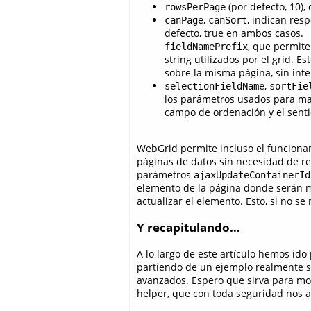
(por defecto, 10),
rowsPerPage
,
, indican res
canPage
canSort
defecto, true en ambos casos.
, que permite
fieldNamePrefix
string utilizados por el grid. 
sobre la misma página, sin inte
,
selectionFieldName
sortFie
los parámetros usados para mant
campo de ordenación y el senti
WebGrid permite incluso el funcionam
páginas de datos sin necesidad de re
parámetros
ajaxUpdateContainerId
elemento de la página donde serán m
actualizar el elemento. Esto, si no s
Y recapitulando…
A lo largo de este artículo hemos id
partiendo de un ejemplo realmente s
avanzados. Espero que sirva para most
helper, que con toda seguridad nos a