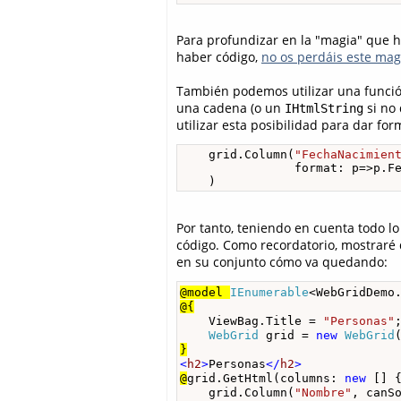
Para profundizar en la "magia" que h
haber código,
no os perdáis este ma
También podemos utilizar una funció
una cadena (o un
si no 
IHtmlString
utilizar esta posibilidad para dar fo
    grid.Column(
"FechaNacimien
                format: p=>p.Fe
    )
Por tanto, teniendo en cuenta todo l
código. Como recordatorio, mostraré 
en su conjunto cómo va quedando:
@model 
IEnumerable
<WebGridDemo
@{
    ViewBag.Title = 
"Personas"
;
WebGrid
 grid = 
new
WebGrid
}
<
h2
>
Personas
</
h2
>
@
grid.GetHtml(columns: 
new
 [] {
    grid.Column(
"Nombre"
, canS