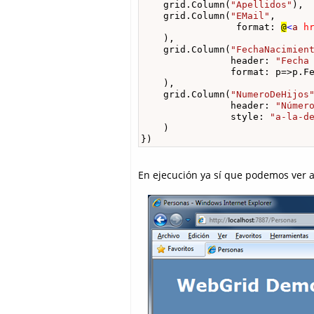
    grid.Column(
"Apellidos"
),

    grid.Column(
"EMail"
, 

                 format: 
@
<
a
h
    ),

    grid.Column(
"FechaNacimien
                header: 
"Fecha
                format: p=>p.Fe
    ),

    grid.Column(
"NumeroDeHijos
                header: 
"Númer
                style: 
"a-la-d
    )

})
En ejecución ya sí que podemos ver 