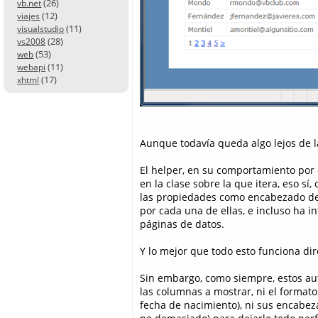
(26)
vb.net
(12)
viajes
(11)
visualstudio
(28)
vs2008
(53)
web
(11)
webapi
(17)
xhtml
Aunque todavía queda algo lejos de la
El helper, en su comportamiento por
en la clase sobre la que itera, eso s
las propiedades como encabezado de 
por cada una de ellas, e incluso ha 
páginas de datos.
Y lo mejor que todo esto funciona di
Sin embargo, como siempre, estos au
las columnas a mostrar, ni el format
fecha de nacimiento), ni sus encab