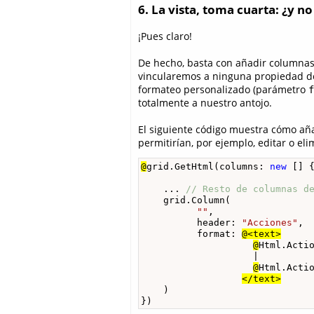
6. La vista, toma cuarta: ¿y 
¡Pues claro!
De hecho, basta con añadir columnas 
vincularemos a ninguna propiedad de 
formateo personalizado (parámetro
f
totalmente a nuestro antojo.
El siguiente código muestra cómo aña
permitirían, por ejemplo, editar o el
@
grid.GetHtml(columns: 
new
 [] {
    ... 
// Resto de columnas d
    grid.Column(

""
, 

          header: 
"Acciones"
,

          format: 
@<text>
@
Html.Acti
                    |

@
Html.Acti
</text>
    )

})