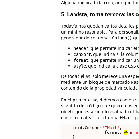
Algo ha mejorado la cosa, aunque tod
5. La vista, toma tercera: la
Todavía nos quedan varios detalles p
un mínimo razonable. Para personali
generador de columnas
que
Column()
, que permite indicar el
header
, que indica si la colu
canSort
, que permite indicar u
format
, que indica la clase CSS
style
De todas ellas, sólo merece una espe
mediante un bloque de marcado Razo
contenido de la propiedad vinculada 
En el primer caso, debemos comenzar
seguirlo del código que queremos env
objeto que está siendo evaluado uti
cómo formatear la columna
p
EMail
    grid.Column(
"EMail"
, 

                 format: 
@
<
a
h
    )