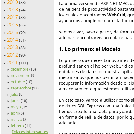
2019
(88)
La última versión de ASP.NET MVC, d
►
2018
de helpers de productividad bastant
(74)
►
los cuales encontramos
WebGrid
, qu
2017
(83)
►
ayudarnos a implementar esta funcio
2016
(86)
►
2015
Vamos a ver, paso a paso y de forma t
(79)
►
además, encontraréis un enlace para
2014
(81)
►
2013
(88)
1. Lo primero: el Modelo
►
2012
(90)
►
Lo primero que necesitamos antes d
2011
(111)
▼
profundizar en el helper WebGrid es
diciembre
(10)
►
entidades de datos de nuestra aplica
noviembre
(9)
mecanismos que nos permitan hacer 
►
octubre
(10)
recuperar la información desde el si
►
septiembre
almacenamiento que estemos utiliza
(13)
►
julio
(9)
►
En este caso, vamos a utilizar como
junio
(10)
►
de datos SQL Express con una única t
mayo
(15)
►
hemos creado una tabla para guardar
abril
(6)
►
en forma de rejilla de datos, por lo
marzo
(8)
►
adelante.
febrero
(11)
▼
Enlaces interesantes