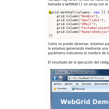
llamada a
un array con el 
GetHtml()
@
grid.GetHtml(columns: 
new
 [] {
    grid.Column(
"Nombre"
),

    grid.Column(
"Apellidos"
),

    grid.Column(
"EMail"
),

    grid.Column(
"FechaNacimien
    grid.Column(
"NumeroDeHijos
})
Como se puede observar, estamos p
lo estamos generando mediante una
parámetro indicamos el nombre de la
El resultado de la ejecución del códig