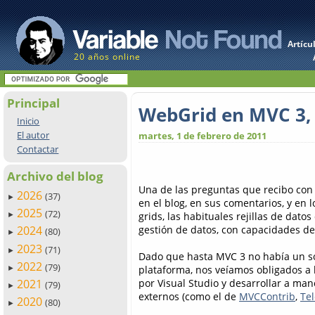
Artícu
20 años online
Principal
WebGrid en MVC 3,
Inicio
El autor
martes, 1 de febrero de 2011
Contactar
Archivo del blog
Una de las preguntas que recibo con
2026
(37)
►
en el blog, en sus comentarios, y en
2025
(72)
grids, las habituales rejillas de datos
►
gestión de datos, con capacidades de
2024
(80)
►
2023
(71)
►
Dado que hasta MVC 3 no había un so
2022
(79)
plataforma, nos veíamos obligados a 
►
por Visual Studio y desarrollar a man
2021
(79)
►
externos (como el de
MVCContrib
,
Tel
2020
(80)
►