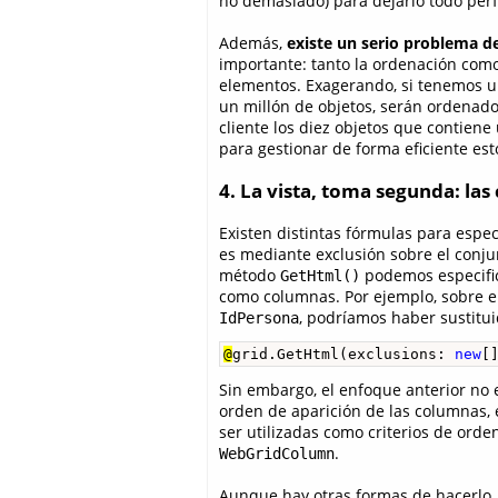
no demasiado) para dejarlo todo perf
Además,
existe un serio problema d
importante: tanto la ordenación como
elementos. Exagerando, si tenemos un
un millón de objetos, serán ordenados
cliente los diez objetos que contie
para gestionar de forma eficiente est
4. La vista, toma segunda: la
Existen distintas fórmulas para espe
es mediante exclusión sobre el conju
método
podemos especifi
GetHtml()
como columnas. Por ejemplo, sobre el
, podríamos haber sustituid
IdPersona
@
grid.GetHtml(exclusions: 
new
[
Sin embargo, el enfoque anterior no
orden de aparición de las columnas,
ser utilizadas como criterios de orde
.
WebGridColumn
Aunque hay otras formas de hacerlo