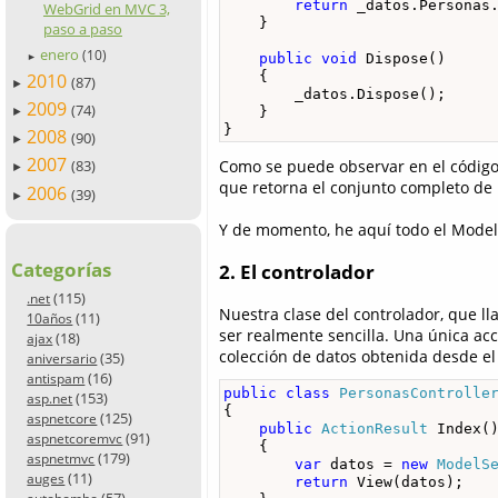
return
 _datos.Personas.
WebGrid en MVC 3,
    }

paso a paso
enero
(10)
public
void
 Dispose()

►
    {

2010
(87)
►
        _datos.Dispose();

2009
(74)
    }

►
}
2008
(90)
►
2007
Como se puede observar en el código
(83)
►
que retorna el conjunto completo de
2006
(39)
►
Y de momento, he aquí todo el Mode
Categorías
2. El controlador
(115)
.net
Nuestra clase del controlador, que 
(11)
10años
ser realmente sencilla. Una única ac
(18)
ajax
colección de datos obtenida desde e
(35)
aniversario
(16)
antispam
public
class
PersonasControlle
(153)
asp.net
{

(125)
aspnetcore
public
ActionResult
 Index()
(91)
aspnetcoremvc
    {

(179)
aspnetmvc
var
 datos = 
new
ModelS
(11)
auges
return
 View(datos);

(57)