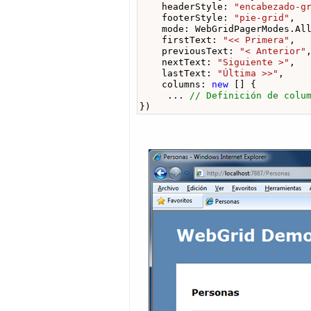
    headerStyle: 
"encabezado-g
    footerStyle: 
"pie-grid"
,

    mode: WebGridPagerModes.All
    firstText: 
"<< Primera"
,

    previousText: 
"< Anterior"
,
    nextText: 
"Siguiente >"
,

    lastText: 
"Última >>"
,

    columns: 
new
 [] {

     ... 
// Definición de colu
})