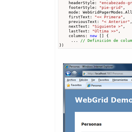
    headerStyle: 
"encabezado-g
    footerStyle: 
"pie-grid"
,

    mode: WebGridPagerModes.All
    firstText: 
"<< Primera"
,

    previousText: 
"< Anterior"
,
    nextText: 
"Siguiente >"
,

    lastText: 
"Última >>"
,

    columns: 
new
 [] {

     ... 
// Definición de colu
})