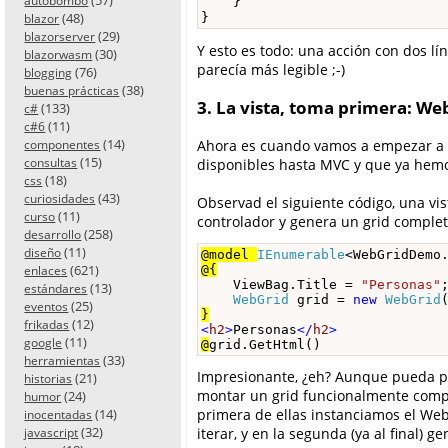
autobombo
    }

(48)
}
blazor
(29)
blazorserver
Y esto es todo: una acción con dos lí
(30)
blazorwasm
parecía más legible ;-)
(76)
blogging
(38)
buenas prácticas
3. La vista, toma primera: We
(133)
c#
(11)
c#6
(14)
Ahora es cuando vamos a empezar a no
componentes
(15)
disponibles hasta MVC y que ya hemos
consultas
(18)
css
(43)
curiosidades
Observad el siguiente código, una v
(11)
curso
controlador y genera un grid complet
(258)
desarrollo
(11)
diseño
@model 
IEnumerable
<WebGridDemo
(621)
@{
enlaces
    ViewBag.Title = 
"Personas"
;
(13)
estándares
WebGrid
 grid = 
new
WebGrid
(25)
eventos
}
(12)
frikadas
<
h2
>
Personas
</
h2
>
(11)
google
@
grid.GetHtml()
(33)
herramientas
Impresionante, ¿eh? Aunque pueda par
(21)
historias
montar un grid funcionalmente comple
(24)
humor
(14)
primera de ellas instanciamos el Web
inocentadas
(32)
iterar, y en la segunda (ya al final)
javascript