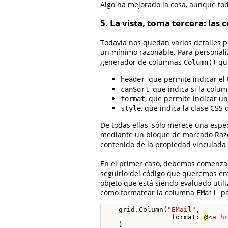
Algo ha mejorado la cosa, aunque tod
5. La vista, toma tercera: la
Todavía nos quedan varios detalles p
un mínimo razonable. Para personali
generador de columnas
que
Column()
, que permite indicar el
header
, que indica si la colu
canSort
, que permite indicar u
format
, que indica la clase CSS
style
De todas ellas, sólo merece una espe
mediante un bloque de marcado Razo
contenido de la propiedad vinculada 
En el primer caso, debemos comenzar
seguirlo del código que queremos env
objeto que está siendo evaluado uti
cómo formatear la columna
p
EMail
    grid.Column(
"EMail"
, 

                 format: 
@
<
a
h
    )