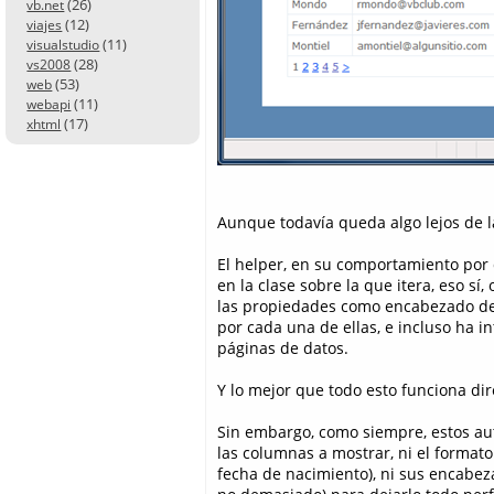
(26)
vb.net
(12)
viajes
(11)
visualstudio
(28)
vs2008
(53)
web
(11)
webapi
(17)
xhtml
Aunque todavía queda algo lejos de la
El helper, en su comportamiento por
en la clase sobre la que itera, eso s
las propiedades como encabezado de 
por cada una de ellas, e incluso ha 
páginas de datos.
Y lo mejor que todo esto funciona di
Sin embargo, como siempre, estos au
las columnas a mostrar, ni el format
fecha de nacimiento), ni sus encab