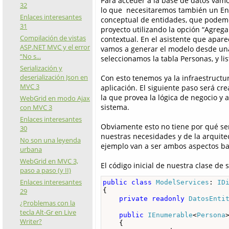
Para acceder a la base de datos vamos
32
lo que necesitaremos también un En
Enlaces interesantes
conceptual de entidades, que podemo
31
proyecto utilizando la opción “Agre
Compilación de vistas
contextual. En el asistente que apar
ASP.NET MVC y el error
vamos a generar el modelo desde una
“No s...
seleccionamos la tabla Personas, y lis
Serialización y
deserialización Json en
Con esto tenemos ya la infraestructu
MVC 3
aplicación. El siguiente paso será cre
la que provea la lógica de negocio y 
WebGrid en modo Ajax
sistema.
con MVC 3
Enlaces interesantes
Obviamente esto no tiene por qué se
30
nuestras necesidades y de la arquitec
No son una leyenda
ejemplo van a ser ambos aspectos ba
urbana
WebGrid en MVC 3,
El código inicial de nuestra clase de s
paso a paso (y II)
Enlaces interesantes
public
class
ModelServices
: 
ID
{

29
private
readonly
DatosEnti
¿Problemas con la
tecla Alt-Gr en Live
public
IEnumerable
<
Persona
Writer?
    {
