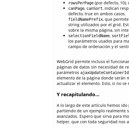
(por defecto, 10),
rowsPerPage
,
, indican res
canPage
canSort
defecto, true en ambos casos.
, que permite
fieldNamePrefix
string utilizados por el grid. 
sobre la misma página, sin inte
,
selectionFieldName
sortFie
los parámetros usados para mant
campo de ordenación y el senti
WebGrid permite incluso el funcionam
páginas de datos sin necesidad de re
parámetros
ajaxUpdateContainerId
elemento de la página donde serán m
actualizar el elemento. Esto, si no s
Y recapitulando…
A lo largo de este artículo hemos id
partiendo de un ejemplo realmente s
avanzados. Espero que sirva para most
helper, que con toda seguridad nos a