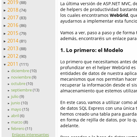
2019
(88)
La última versión de ASP.NET MVC, d
►
2018
de helpers de productividad bastant
(74)
►
los cuales encontramos
WebGrid
, qu
2017
(83)
►
ayudarnos a implementar esta funcio
2016
(86)
►
2015
Vamos a ver, paso a paso y de forma t
(79)
►
además, encontraréis un enlace para
2014
(81)
►
2013
(88)
1. Lo primero: el Modelo
►
2012
(90)
►
Lo primero que necesitamos antes d
2011
(111)
▼
profundizar en el helper WebGrid es
diciembre
(10)
►
entidades de datos de nuestra aplica
noviembre
(9)
mecanismos que nos permitan hacer 
►
octubre
(10)
recuperar la información desde el si
►
septiembre
almacenamiento que estemos utiliza
(13)
►
julio
(9)
►
En este caso, vamos a utilizar como
junio
(10)
►
de datos SQL Express con una única t
mayo
(15)
►
hemos creado una tabla para guardar
abril
(6)
►
en forma de rejilla de datos, por lo
marzo
(8)
►
adelante.
febrero
(11)
▼
Enlaces interesantes