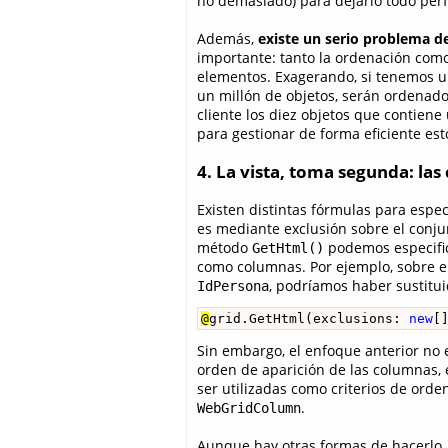
no demasiado) para dejarlo todo perf
Además,
existe un serio problema d
importante: tanto la ordenación como
elementos. Exagerando, si tenemos un
un millón de objetos, serán ordenados
cliente los diez objetos que contie
para gestionar de forma eficiente est
4. La vista, toma segunda: la
Existen distintas fórmulas para espe
es mediante exclusión sobre el conju
método
podemos especifi
GetHtml()
como columnas. Por ejemplo, sobre el
, podríamos haber sustituid
IdPersona
@
grid.GetHtml(exclusions: 
new
[
Sin embargo, el enfoque anterior no
orden de aparición de las columnas,
ser utilizadas como criterios de orde
.
WebGridColumn
Aunque hay otras formas de hacerlo