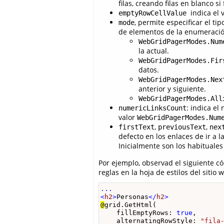
filas, creando filas en blanco si
indica el 
emptyRowCellValue
, permite especificar el t
mode
de elementos de la enumeraci
WebGridPagerModes.Num
la actual.
WebGridPagerModes.Fir
datos.
WebGridPagerModes.Nex
anterior y siguiente.
WebGridPagerModes.All
: indica e
numericLinksCount
valor
WebGridPagerModes.Num
,
,
firstText
previousText
nex
defecto en los enlaces de ir a 
Inicialmente son los habituales “<
Por ejemplo, observad el siguiente c
reglas en la hoja de estilos del sitio 
...

<
h2
>
Personas
</
h2
>
@
grid.GetHtml(

    fillEmptyRows: 
true
,

    alternatingRowStyle: 
"fila