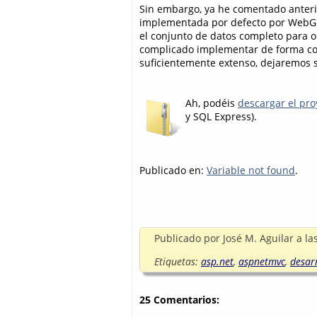
Sin embargo, ya he comentado anteri
implementada por defecto por WebGri
el conjunto de datos completo para o
complicado implementar de forma cor
suficientemente extenso, dejaremos su
Ah, podéis
descargar el pr
y SQL Express).
Publicado en:
Variable not found
.
Publicado por
José M. Aguilar
a la
Etiquetas:
asp.net
,
aspnetmvc
,
desar
25 Comentarios: