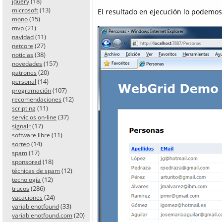
(18)
jquery
(13)
microsoft
El resultado en ejecución lo podemos 
(15)
mono
(21)
mvp
(11)
navidad
(27)
netcore
(38)
noticias
(157)
novedades
(20)
patrones
(14)
personal
(107)
programación
(12)
recomendaciones
(11)
scripting
(37)
servicios on-line
(17)
signalr
(11)
software libre
(14)
sorteo
(17)
spam
(18)
sponsored
(12)
técnicas de spam
(12)
tecnología
(286)
trucos
(24)
vacaciones
(33)
variablenotfound
(20)
variablenotfound.com