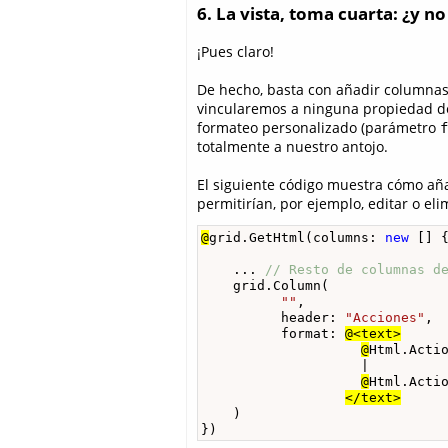
6. La vista, toma cuarta: ¿y 
¡Pues claro!
De hecho, basta con añadir columnas 
vincularemos a ninguna propiedad de 
formateo personalizado (parámetro
f
totalmente a nuestro antojo.
El siguiente código muestra cómo aña
permitirían, por ejemplo, editar o el
@
grid.GetHtml(columns: 
new
 [] {
    ... 
// Resto de columnas d
    grid.Column(

""
, 

          header: 
"Acciones"
,

          format: 
@<text>
@
Html.Acti
                    |

@
Html.Acti
</text>
    )

})