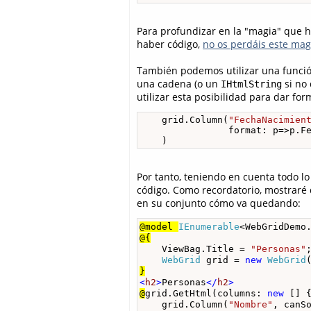
Para profundizar en la "magia" que h
haber código,
no os perdáis este ma
También podemos utilizar una funció
una cadena (o un
si no 
IHtmlString
utilizar esta posibilidad para dar fo
    grid.Column(
"FechaNacimien
                format: p=>p.Fe
    )
Por tanto, teniendo en cuenta todo l
código. Como recordatorio, mostraré 
en su conjunto cómo va quedando:
@model 
IEnumerable
<WebGridDemo
@{
    ViewBag.Title = 
"Personas"
;
WebGrid
 grid = 
new
WebGrid
}
<
h2
>
Personas
</
h2
>
@
grid.GetHtml(columns: 
new
 [] {
    grid.Column(
"Nombre"
, canS