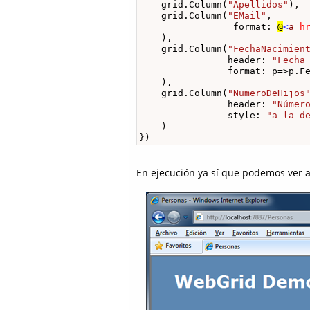
    grid.Column(
"Apellidos"
),

    grid.Column(
"EMail"
, 

                 format: 
@
<
a
h
    ),

    grid.Column(
"FechaNacimien
                header: 
"Fecha
                format: p=>p.Fe
    ),

    grid.Column(
"NumeroDeHijos
                header: 
"Númer
                style: 
"a-la-d
    )

})
En ejecución ya sí que podemos ver 