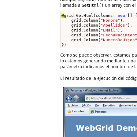
llamada a
un array con el 
GetHtml()
@
grid.GetHtml(columns: 
new
 [] {
    grid.Column(
"Nombre"
),

    grid.Column(
"Apellidos"
),

    grid.Column(
"EMail"
),

    grid.Column(
"FechaNacimien
    grid.Column(
"NumeroDeHijos
})
Como se puede observar, estamos p
lo estamos generando mediante una
parámetro indicamos el nombre de la
El resultado de la ejecución del códig