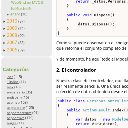
return
 _datos.Personas.
WebGrid en MVC 3,
    }

paso a paso
enero
(10)
public
void
 Dispose()

►
    {

2010
(87)
►
        _datos.Dispose();

2009
(74)
    }

►
}
2008
(90)
►
2007
Como se puede observar en el código
(83)
►
que retorna el conjunto completo de
2006
(39)
►
Y de momento, he aquí todo el Mode
Categorías
2. El controlador
(115)
.net
Nuestra clase del controlador, que 
(11)
10años
ser realmente sencilla. Una única ac
(18)
ajax
colección de datos obtenida desde e
(35)
aniversario
(16)
antispam
public
class
PersonasControlle
(153)
asp.net
{

(125)
aspnetcore
public
ActionResult
 Index()
(91)
aspnetcoremvc
    {

(179)
aspnetmvc
var
 datos = 
new
ModelS
(11)
auges
return
 View(datos);

(57)