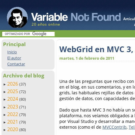
Artícu
20 años online
Principal
WebGrid en MVC 3,
Inicio
El autor
martes, 1 de febrero de 2011
Contactar
Archivo del blog
Una de las preguntas que recibo con
2026
(37)
►
en el blog, en sus comentarios, y en
2025
(72)
grids, las habituales rejillas de datos
►
gestión de datos, con capacidades de
2024
(80)
►
2023
(71)
►
Dado que hasta MVC 3 no había un so
2022
(79)
plataforma, nos veíamos obligados a 
►
por Visual Studio y desarrollar a man
2021
(79)
►
externos (como el de
MVCContrib
,
Tel
2020
(80)
►