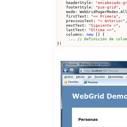
    headerStyle: 
"encabezado-g
    footerStyle: 
"pie-grid"
,

    mode: WebGridPagerModes.All
    firstText: 
"<< Primera"
,

    previousText: 
"< Anterior"
,
    nextText: 
"Siguiente >"
,

    lastText: 
"Última >>"
,

    columns: 
new
 [] {

     ... 
// Definición de colu
})