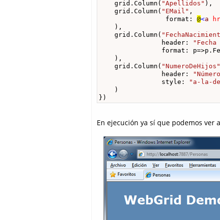
    grid.Column(
"Apellidos"
),

    grid.Column(
"EMail"
, 

                 format: 
@
<
a
h
    ),

    grid.Column(
"FechaNacimien
                header: 
"Fecha
                format: p=>p.Fe
    ),

    grid.Column(
"NumeroDeHijos
                header: 
"Númer
                style: 
"a-la-d
    )

})
En ejecución ya sí que podemos ver 