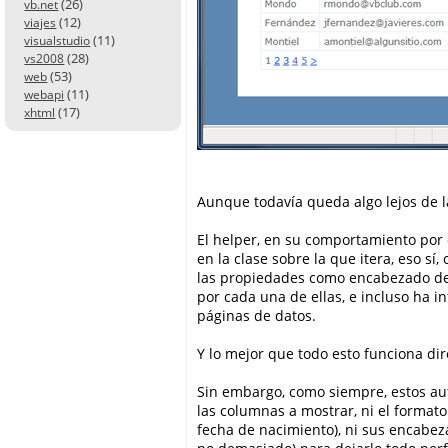
(26)
vb.net
(12)
viajes
(11)
visualstudio
(28)
vs2008
(53)
web
(11)
webapi
(17)
xhtml
Aunque todavía queda algo lejos de la
El helper, en su comportamiento por
en la clase sobre la que itera, eso s
las propiedades como encabezado de 
por cada una de ellas, e incluso ha 
páginas de datos.
Y lo mejor que todo esto funciona di
Sin embargo, como siempre, estos au
las columnas a mostrar, ni el format
fecha de nacimiento), ni sus encab