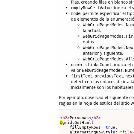
filas, creando filas en blanco si
indica el 
emptyRowCellValue
, permite especificar el t
mode
de elementos de la enumeraci
WebGridPagerModes.Num
la actual.
WebGridPagerModes.Fir
datos.
WebGridPagerModes.Nex
anterior y siguiente.
WebGridPagerModes.All
: indica e
numericLinksCount
valor
WebGridPagerModes.Num
,
,
firstText
previousText
nex
defecto en los enlaces de ir a 
Inicialmente son los habituales “<
Por ejemplo, observad el siguiente c
reglas en la hoja de estilos del sitio 
...

<
h2
>
Personas
</
h2
>
@
grid.GetHtml(

    fillEmptyRows: 
true
,

    alternatingRowStyle: 
"fila