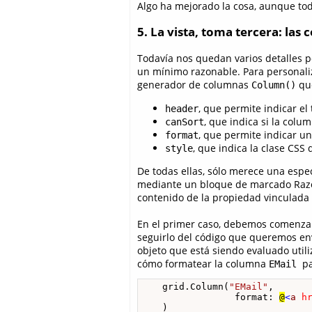
Algo ha mejorado la cosa, aunque tod
5. La vista, toma tercera: la
Todavía nos quedan varios detalles p
un mínimo razonable. Para personali
generador de columnas
que
Column()
, que permite indicar el
header
, que indica si la colu
canSort
, que permite indicar u
format
, que indica la clase CSS
style
De todas ellas, sólo merece una espe
mediante un bloque de marcado Razo
contenido de la propiedad vinculada 
En el primer caso, debemos comenzar
seguirlo del código que queremos env
objeto que está siendo evaluado uti
cómo formatear la columna
p
EMail
    grid.Column(
"EMail"
, 

                 format: 
@
<
a
h
    )