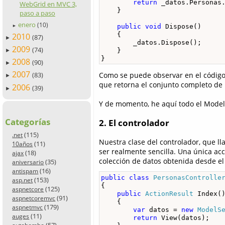
return
 _datos.Personas.
WebGrid en MVC 3,
    }

paso a paso
enero
(10)
public
void
 Dispose()

►
    {

2010
(87)
►
        _datos.Dispose();

2009
(74)
    }

►
}
2008
(90)
►
2007
Como se puede observar en el código
(83)
►
que retorna el conjunto completo de
2006
(39)
►
Y de momento, he aquí todo el Mode
Categorías
2. El controlador
(115)
.net
Nuestra clase del controlador, que 
(11)
10años
ser realmente sencilla. Una única ac
(18)
ajax
colección de datos obtenida desde e
(35)
aniversario
(16)
antispam
public
class
PersonasControlle
(153)
asp.net
{

(125)
aspnetcore
public
ActionResult
 Index()
(91)
aspnetcoremvc
    {

(179)
aspnetmvc
var
 datos = 
new
ModelS
(11)
auges
return
 View(datos);

(57)