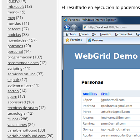
(18)
jquery
(13)
microsoft
El resultado en ejecución lo podemos 
(15)
mono
(21)
mvp
(11)
navidad
(27)
netcore
(38)
noticias
(157)
novedades
(20)
patrones
(14)
personal
(107)
programación
(12)
recomendaciones
(11)
scripting
(37)
servicios on-line
(17)
signalr
(11)
software libre
(14)
sorteo
(17)
spam
(18)
sponsored
(12)
técnicas de spam
(12)
tecnología
(286)
trucos
(24)
vacaciones
(33)
variablenotfound
(20)
variablenotfound.com