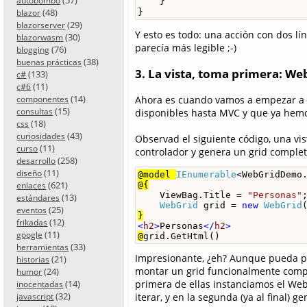
autobombo
    }

(48)
}
blazor
(29)
blazorserver
Y esto es todo: una acción con dos lí
(30)
blazorwasm
parecía más legible ;-)
(76)
blogging
(38)
buenas prácticas
3. La vista, toma primera: We
(133)
c#
(11)
c#6
(14)
Ahora es cuando vamos a empezar a no
componentes
(15)
disponibles hasta MVC y que ya hemos
consultas
(18)
css
(43)
curiosidades
Observad el siguiente código, una v
(11)
curso
controlador y genera un grid complet
(258)
desarrollo
(11)
diseño
@model 
IEnumerable
<WebGridDemo
(621)
@{
enlaces
    ViewBag.Title = 
"Personas"
;
(13)
estándares
WebGrid
 grid = 
new
WebGrid
(25)
eventos
}
(12)
frikadas
<
h2
>
Personas
</
h2
>
(11)
google
@
grid.GetHtml()
(33)
herramientas
Impresionante, ¿eh? Aunque pueda par
(21)
historias
montar un grid funcionalmente comple
(24)
humor
(14)
primera de ellas instanciamos el Web
inocentadas
(32)
iterar, y en la segunda (ya al final)
javascript