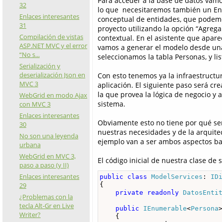
Para acceder a la base de datos vamos
32
lo que necesitaremos también un En
Enlaces interesantes
conceptual de entidades, que podemo
31
proyecto utilizando la opción “Agre
Compilación de vistas
contextual. En el asistente que apar
ASP.NET MVC y el error
vamos a generar el modelo desde una
“No s...
seleccionamos la tabla Personas, y lis
Serialización y
deserialización Json en
Con esto tenemos ya la infraestructu
MVC 3
aplicación. El siguiente paso será cre
la que provea la lógica de negocio y 
WebGrid en modo Ajax
sistema.
con MVC 3
Enlaces interesantes
Obviamente esto no tiene por qué se
30
nuestras necesidades y de la arquitec
No son una leyenda
ejemplo van a ser ambos aspectos ba
urbana
WebGrid en MVC 3,
El código inicial de nuestra clase de s
paso a paso (y II)
Enlaces interesantes
public
class
ModelServices
: 
ID
{

29
private
readonly
DatosEnti
¿Problemas con la
tecla Alt-Gr en Live
public
IEnumerable
<
Persona
Writer?
    {
