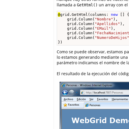
llamada a
un array con el 
GetHtml()
@
grid.GetHtml(columns: 
new
 [] {
    grid.Column(
"Nombre"
),

    grid.Column(
"Apellidos"
),

    grid.Column(
"EMail"
),

    grid.Column(
"FechaNacimien
    grid.Column(
"NumeroDeHijos
})
Como se puede observar, estamos p
lo estamos generando mediante una
parámetro indicamos el nombre de la
El resultado de la ejecución del códig