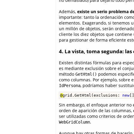
no demasiado) para dejarlo todo perf
Además,
existe un serio problema d
importante: tanto la ordenación como
elementos. Exagerando, si tenemos un
un millón de objetos, serán ordenados
cliente los diez objetos que contie
para gestionar de forma eficiente est
4. La vista, toma segunda: la
Existen distintas fórmulas para espe
es mediante exclusión sobre el conju
método
podemos especifi
GetHtml()
como columnas. Por ejemplo, sobre el
, podríamos haber sustituid
IdPersona
@
grid.GetHtml(exclusions: 
new
[
Sin embargo, el enfoque anterior no
orden de aparición de las columnas,
ser utilizadas como criterios de orde
.
WebGridColumn
Aunque hay otras formas de hacerlo