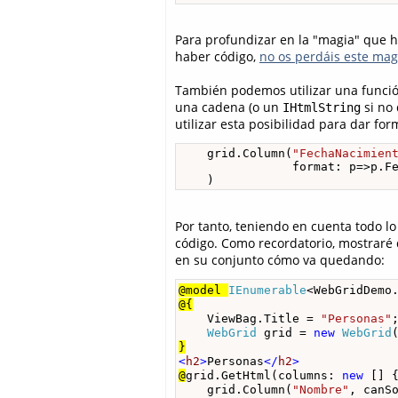
Para profundizar en la "magia" que h
haber código,
no os perdáis este ma
También podemos utilizar una funció
una cadena (o un
si no 
IHtmlString
utilizar esta posibilidad para dar fo
    grid.Column(
"FechaNacimien
                format: p=>p.Fe
    )
Por tanto, teniendo en cuenta todo l
código. Como recordatorio, mostraré 
en su conjunto cómo va quedando:
@model 
IEnumerable
<WebGridDemo
@{
    ViewBag.Title = 
"Personas"
;
WebGrid
 grid = 
new
WebGrid
}
<
h2
>
Personas
</
h2
>
@
grid.GetHtml(columns: 
new
 [] {
    grid.Column(
"Nombre"
, canS