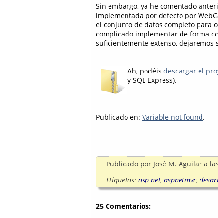
Sin embargo, ya he comentado anteri
implementada por defecto por WebGri
el conjunto de datos completo para o
complicado implementar de forma cor
suficientemente extenso, dejaremos su
Ah, podéis
descargar el pr
y SQL Express).
Publicado en:
Variable not found
.
Publicado por
José M. Aguilar
a la
Etiquetas:
asp.net
,
aspnetmvc
,
desar
25 Comentarios: