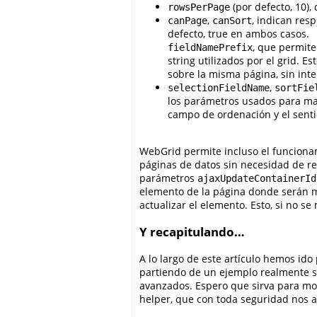
(por defecto, 10),
rowsPerPage
,
, indican res
canPage
canSort
defecto, true en ambos casos.
, que permite
fieldNamePrefix
string utilizados por el grid. 
sobre la misma página, sin inte
,
selectionFieldName
sortFie
los parámetros usados para mant
campo de ordenación y el senti
WebGrid permite incluso el funcionam
páginas de datos sin necesidad de re
parámetros
ajaxUpdateContainerId
elemento de la página donde serán m
actualizar el elemento. Esto, si no s
Y recapitulando…
A lo largo de este artículo hemos id
partiendo de un ejemplo realmente s
avanzados. Espero que sirva para most
helper, que con toda seguridad nos a