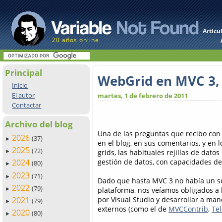
Artícu
20 años online
Principal
WebGrid en MVC 3,
Inicio
El autor
martes, 1 de febrero de 2011
Contactar
Archivo del blog
Una de las preguntas que recibo con
2026
(37)
►
en el blog, en sus comentarios, y en
2025
(72)
grids, las habituales rejillas de datos
►
gestión de datos, con capacidades de
2024
(80)
►
2023
(71)
►
Dado que hasta MVC 3 no había un so
2022
(79)
plataforma, nos veíamos obligados a 
►
por Visual Studio y desarrollar a man
2021
(79)
►
externos (como el de
MVCContrib
,
Tel
2020
(80)
►