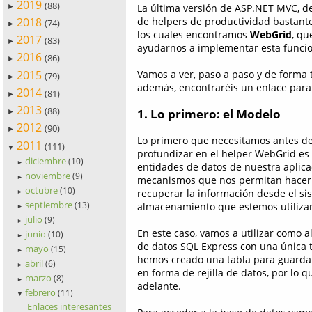
2019
(88)
La última versión de ASP.NET MVC, d
►
2018
de helpers de productividad bastant
(74)
►
los cuales encontramos
WebGrid
, qu
2017
(83)
►
ayudarnos a implementar esta funcio
2016
(86)
►
2015
Vamos a ver, paso a paso y de forma t
(79)
►
además, encontraréis un enlace para
2014
(81)
►
2013
(88)
1. Lo primero: el Modelo
►
2012
(90)
►
Lo primero que necesitamos antes d
2011
(111)
▼
profundizar en el helper WebGrid es
diciembre
(10)
►
entidades de datos de nuestra aplica
noviembre
(9)
mecanismos que nos permitan hacer 
►
octubre
(10)
recuperar la información desde el si
►
septiembre
almacenamiento que estemos utiliza
(13)
►
julio
(9)
►
En este caso, vamos a utilizar como
junio
(10)
►
de datos SQL Express con una única t
mayo
(15)
►
hemos creado una tabla para guardar
abril
(6)
►
en forma de rejilla de datos, por lo
marzo
(8)
►
adelante.
febrero
(11)
▼
Enlaces interesantes