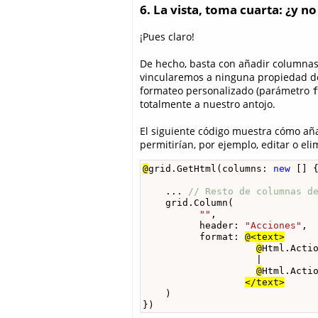
6. La vista, toma cuarta: ¿y 
¡Pues claro!
De hecho, basta con añadir columnas 
vincularemos a ninguna propiedad de 
formateo personalizado (parámetro
f
totalmente a nuestro antojo.
El siguiente código muestra cómo aña
permitirían, por ejemplo, editar o el
@
grid.GetHtml(columns: 
new
 [] {
    ... 
// Resto de columnas d
    grid.Column(

""
, 

          header: 
"Acciones"
,

          format: 
@<text>
@
Html.Acti
                    |

@
Html.Acti
</text>
    )

})