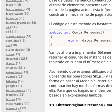
base de datos. Ya hemos comentado 
autobombo
(48)
el total de elementos presentes en e
blazor
(29)
blazorserver
datos de la página actual, esta inf
(30)
blazorwasm
construir el mecanismo de paginació
(76)
blogging
(38)
buenas prácticas
El código de este método es bastante
(133)
c#
(11)
c#6
public
int
 ContarPersonas()

(14)
componentes
{

(15)
return
 _datos.Personas.
consultas
}
(18)
css
(43)
curiosidades
Vamos ahora a implementar
Obtener
(11)
curso
retornar el conjunto de instancias d
(258)
desarrollo
teniendo en cuenta el número de elem
(11)
diseño
(621)
enlaces
Asumiendo que estamos utilizando LIN
(13)
estándares
utilizando los operadores
y
(25)
Skip()
T
eventos
forma de pasar al Modelo el criteri
(12)
frikadas
(11)
continuación hay muchas formas de c
google
(33)
ella. Para que os hagáis una idea, ve
herramientas
(21)
historias
basada en expresiones lambda.
(24)
humor
(14)
inocentadas
1.1. ObtenerPaginaDePersonas(),
mag
(32)
javascript