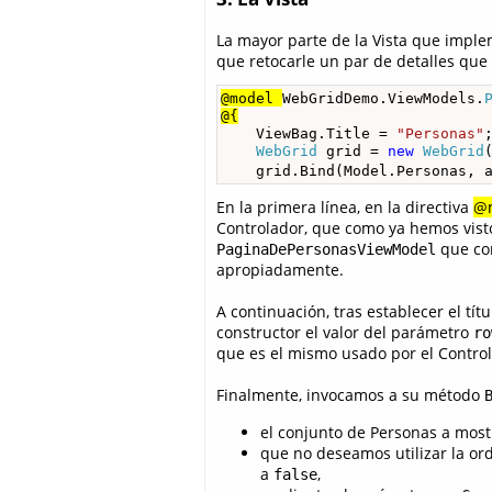
La mayor parte de la Vista que impl
que retocarle un par de detalles que
@model 
WebGridDemo.ViewModels.
@{
    ViewBag.Title = 
"Personas"
;
WebGrid
 grid = 
new
WebGrid
    grid.Bind(Model.Personas, 
En la primera línea, en la directiva
@
Controlador, que como ya hemos visto
que con
PaginaDePersonasViewModel
apropiadamente.
A continuación, tras establecer el tí
constructor el valor del parámetro
ro
que es el mismo usado por el Controla
Finalmente, invocamos a su método
el conjunto de Personas a mostr
que no deseamos utilizar la or
a
,
false