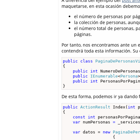
A diferencia del ejemplo del
post ant
maquetarse, en esta ocasión debemos
el número de personas por pág
la colección de personas, aunqu
el número total de personas, 
páginas.
Por tanto, nos encontramos ante un 
contendrá toda esta información. Su d
public
class
PaginaDePersonasV
{

public
int
 NumeroDePersona
public
IEnumerable
<
Persona
public
int
 PersonasPorPagi
}
De esta forma, podemos ir ya dando f
public
ActionResult
 Index(
int
 
{

const
int
personasPorPagin
    var 
numPersonas
 = 
_service
var
 datos = 
new
PaginaDePe
                    {
