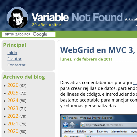
Artícu
20 años online
Principal
WebGrid en MVC 3, p
Inicio
El autor
lunes, 7 de febrero de 2011
Contactar
Archivo del blog
Días atrás comentábamos por aquí
c
2026
(37)
►
para crear rejillas de datos, partien
2025
(72)
de líneas de código, e introduciendo 
►
bastante aceptable para manejar con
2024
(80)
►
y columnas personalizadas.
2023
(71)
►
2022
(79)
►
2021
(79)
►
2020
(80)
►