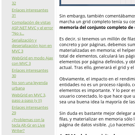
32
Enlaces interesantes
31
Sin embargo, también comentábamos 
marcha un grid completo tenía su cos
Compilación de vistas
memoria del conjunto completo de d
ASP.NET MVC y el error
“No s...
Es decir, si tenemos un millón de fi
Serialización y
concreto y por páginas, debemos sum
deserialización Json en
materializadas en memoria; el helper
MVC 3
total de elementos, calculará las pá
WebGrid en modo Ajax
elementos por página definidos, y ob
con MVC 3
actual. Tras ello, generará el grid 
Enlaces interesantes
30
Obviamente, el impacto en el rendimi
No son una leyenda
entidades no es un proceso rápido,
urbana
elementos es importante. Y lo peor e
WebGrid en MVC 3,
usuario conectado, lo que hace que u
paso a paso (y II)
sea una buena idea la mayoría de las
Enlaces interesantes
29
Sin duda es bastante mejor delegar a
filas, y materializar en memoria sólo 
¿Problemas con la
página de datos visible. ¿Lo hacemos
tecla Alt-Gr en Live
Writer?