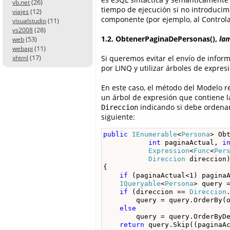
(26)
vb.net
tiempo de ejecución si no introduci
(12)
viajes
componente (por ejemplo, al Controla
(11)
visualstudio
(28)
vs2008
1.2. ObtenerPaginaDePersonas(),
la
(53)
web
(11)
webapi
(17)
Si queremos evitar el envío de info
xhtml
por LINQ y utilizar árboles de expres
En este caso, el método del Modelo re
un árbol de expresión que contiene 
indicando si debe ordenar
Direccion
siguiente:
public
IEnumerable
<
Persona
> Obt
int
 paginaActual, 
i
Expression
<
Func
<
Per
Direccion
 direccion)
{

if
 (paginaActual<1) paginaA
IQueryable
<
Persona
> query =
if
 (direccion == 
Direccion
        query = query.OrderBy(o
else
        query = query.OrderByDe
return
 query.Skip((paginaAc