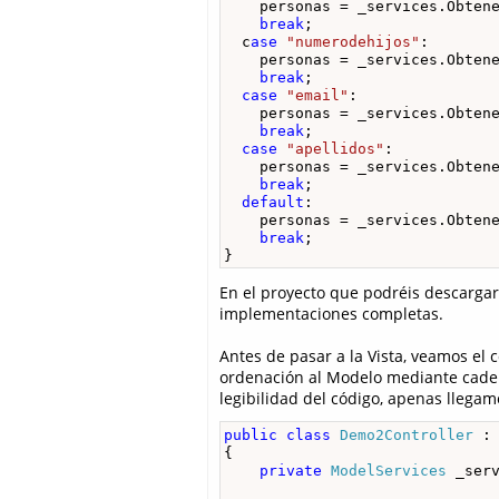
    personas = _services.Obtene
break
;

  c
ase
"numerodehijos"
:

    personas = _services.Obtene
break
;

case
"email"
:

    personas = _services.Obtene
break
;

case
"apellidos"
:

    personas = _services.Obtene
break
;

default
:

    personas = _services.Obtene
break
;

}
En el proyecto que podréis descargar 
implementaciones completas.
Antes de pasar a la Vista, veamos el 
ordenación al Modelo mediante caden
legibilidad del código, apenas llegam
public
class
Demo2Controller
 :
{

private
ModelServices
 _ser