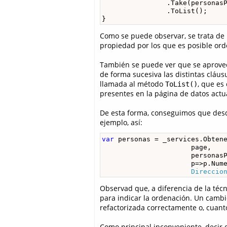
                .Take(personasP
                .ToList();

}
Como se puede observar, se trata de
propiedad por los que es posible ord
También se puede ver que se aprovech
de forma sucesiva las distintas cláusu
llamada al método
, que es
ToList()
presentes en la página de datos actu
De esta forma, conseguimos que desd
ejemplo, así:
var
 personas = _services.Obtene
                      page, 

                      personasP
                      p=>p.Num
Direccio
Observad que, a diferencia de la téc
para indicar la ordenación. Un camb
refactorizada correctamente o, cuant
Como principal inconveniente, decir q