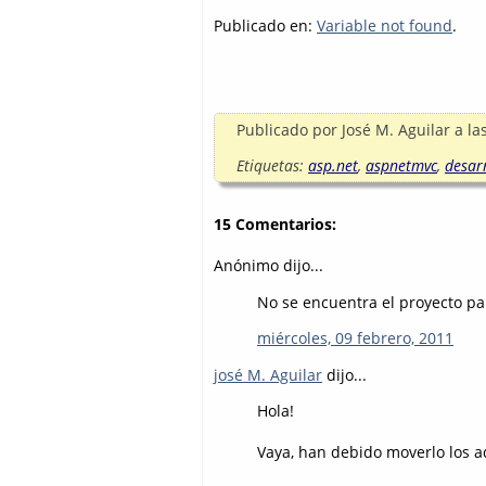
Publicado en:
Variable not found
.
Publicado por
José M. Aguilar
a la
Etiquetas:
asp.net
,
aspnetmvc
,
desar
15 Comentarios:
Anónimo dijo...
No se encuentra el proyecto pa
miércoles, 09 febrero, 2011
josé M. Aguilar
dijo...
Hola!
Vaya, han debido moverlo los a