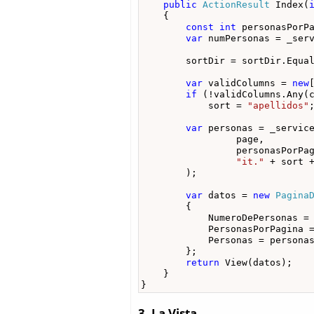
public
ActionResult
 Index(
    {

const
int
 personasPorPa
var
 numPersonas = _serv
        sortDir = sortDir.Equa
var
 validColumns = 
new
if
 (!validColumns.Any(
            sort = 
"apellidos"
;
var
 personas = _service
                 page, 

                 personasPorPag
"it."
 + sort 
        );

var
 datos = 
new
Pagina
        {

            NumeroDePersonas = 
            PersonasPorPagina =
            Personas = personas
        };

return
 View(datos);

    }

}
3. La Vista