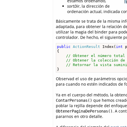
estamos ordenando,
sortDir
, la dirección de
ordenación actual, indicada con
Básicamente se trata de la misma in
adaptada, para obtener la relación de
utilizar la magia del binder para po
controlador. De hecho, el siguiente 
public
ActionResult
 Index(
int
 
{

// Obtener el número total
// Obtener la colección de
// Retornar la vista sumin
}
Observad el uso de parámetros opcion
para cuando no estén indicados de for
Ya en el cuerpo del método, la obte
que hemos creado 
ContarPersonas()
poblar la rejilla depende del enfoqu
. A con
ObtenerPaginaDePersonas()
pararnos en otro detalle.