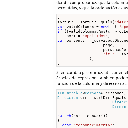
donde comprobamos que la columna d
permitidas, y que la ordenación es 
...

sortDir = sortDir.Equals(
"desc
var
 validColumns = 
new
[] { 
"ap
if
 (!validColumns.Any(c => c.E
    sort = 
"apellidos"
var
 personas = _services.Obtene
                    page, 

                    personasPor
"it."
 + so
              );

...
Si en cambio preferimos utilizar en 
árboles de expresión, también podemo
función de la columna y dirección act
IEnumerable
<
Persona
Direccion
 dir = sortDir.Equals
Direcc
Direcc
switch
(sort.ToLower())

{

case
"fechanacimiento"
:
