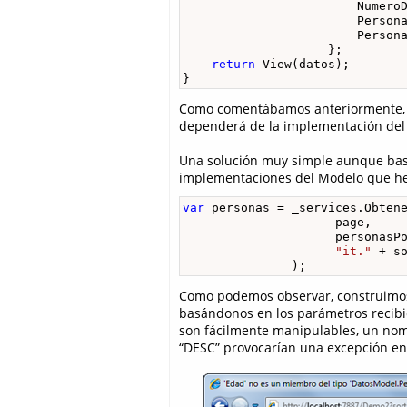
                        NumeroD
                        Persona
                        Persona
                    };

return
 View(datos);

}
Como comentábamos anteriormente, la
dependerá de la implementación del
Una solución muy simple aunque bast
implementaciones del Modelo que hem
var
 personas = _services.Obtene
                     page, 

                     personasPo
"it."
 + s
               );
Como podemos observar, construimos 
basándonos en los parámetros recibi
son fácilmente manipulables, un nomb
“DESC” provocarían una excepción en