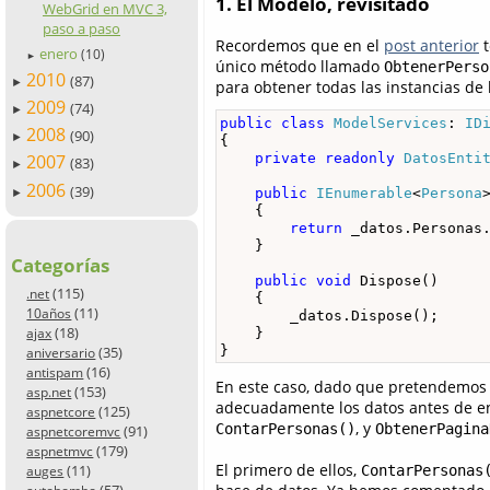
1. El Modelo, revisitado
WebGrid en MVC 3,
paso a paso
Recordemos que en el
post anterior
t
enero
(10)
►
único método llamado
ObtenerPerso
2010
(87)
►
para obtener todas las instancias de
2009
(74)
►
public
class
ModelServices
: 
ID
2008
(90)
►
{

private
readonly
DatosEnti
2007
(83)
►
2006
(39)
public
IEnumerable
<
Persona
►
    {

return
 _datos.Personas.
    }

Categorías
public
void
 Dispose()

(115)
.net
    {

(11)
10años
        _datos.Dispose();

(18)
ajax
    }

(35)
}
aniversario
(16)
antispam
En este caso, dado que pretendemos 
(153)
asp.net
adecuadamente los datos antes de en
(125)
aspnetcore
, y
ContarPersonas()
ObtenerPagina
(91)
aspnetcoremvc
(179)
aspnetmvc
El primero de ellos,
(11)
ContarPersonas
auges
(57)