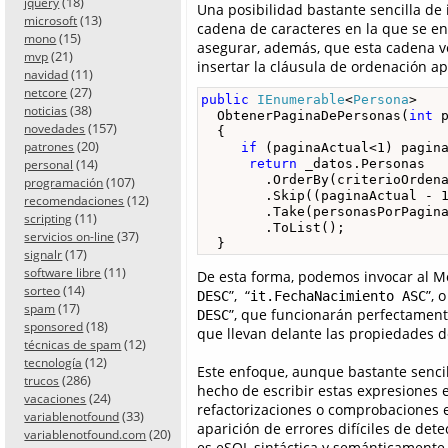
(18)
jquery
Una posibilidad bastante sencilla d
(13)
microsoft
cadena de caracteres en la que se en
(15)
mono
asegurar, además, que esta cadena v
(21)
mvp
insertar la cláusula de ordenación a
(11)
navidad
(27)
netcore
public
IEnumerable
<
Persona
> 

(38)
noticias
  ObtenerPaginaDePersonas(
int
 
(157)
novedades
  {

(20)
patrones
if
 (paginaActual<1) pagina
(14)
return
 _datos.Personas

personal
        .OrderBy(criterioOrdena
(107)
programación
        .Skip((paginaActual - 1
(12)
recomendaciones
        .Take(personasPorPagina
(11)
scripting
        .ToList();

(37)
servicios on-line
  }
(17)
signalr
(11)
software libre
De esta forma, podemos invocar al M
(14)
sorteo
”, “
”, 
DESC
it.FechaNacimiento ASC
(17)
spam
”, que funcionarán perfectamente
DESC
(18)
sponsored
que llevan delante las propiedades de
(12)
técnicas de spam
(12)
tecnología
Este enfoque, aunque bastante sencil
(286)
trucos
hecho de escribir estas expresiones 
(24)
vacaciones
refactorizaciones o comprobaciones 
(33)
variablenotfound
aparición de errores difíciles de de
(20)
variablenotfound.com
es eSQL sintáctica y semánticamente 