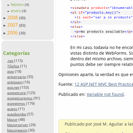
febrero
(4)
►
<
viewdata
products
="IEnumerabl
enero
(4)
►
<
ul
if
="products.Any()"
>
2008
(90)
<
li
each
="var p in products"
►
</
ul
>
2007
(83)
►
<
else
>
2006
<
p
>
No products available
</
p
>
(39)
►
</
else
>
En mi caso, todavía no he enco
Categorías
vistas distinto de WebForms. S
dentro del mismo archivo, siem
(115)
.net
puntos debe ser siempre relativ
(11)
10años
(18)
ajax
Opiniones aparte, la verdad es que e
(35)
aniversario
(16)
antispam
Fuente:
12 ASP.NET MVC Best Practic
(153)
asp.net
(125)
aspnetcore
Publicado en:
Variable not found
.
(91)
aspnetcoremvc
(179)
aspnetmvc
(11)
auges
(57)
autobombo
(48)
blazor
Publicado por
José M. Aguilar
a la
(29)
blazorserver
(30)
blazorwasm