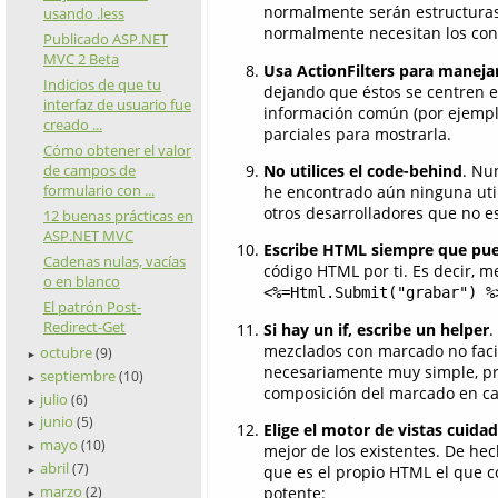
normalmente serán estructuras 
usando .less
normalmente necesitan los cont
Publicado ASP.NET
MVC 2 Beta
Usa ActionFilters para maneja
Indicios de que tu
dejando que éstos se centren en
interfaz de usuario fue
información común (por ejemplo
creado ...
parciales para mostrarla.
Cómo obtener el valor
de campos de
No utilices el code-behind
. Nu
formulario con ...
he encontrado aún ninguna util
otros desarrolladores que no e
12 buenas prácticas en
ASP.NET MVC
Escribe HTML siempre que pue
Cadenas nulas, vacías
código HTML por ti. Es decir, m
o en blanco
<%=Html.Submit("grabar") %
El patrón Post-
Redirect-Get
Si hay un if, escribe un helper
.
mezclados con marcado no facili
octubre
(9)
►
necesariamente muy simple, pr
septiembre
(10)
►
composición del marcado en ca
julio
(6)
►
junio
(5)
►
Elige el motor de vistas cuid
mayo
(10)
mejor de los existentes. De he
►
abril
(7)
que es el propio HTML el que co
►
marzo
potente:
(2)
►