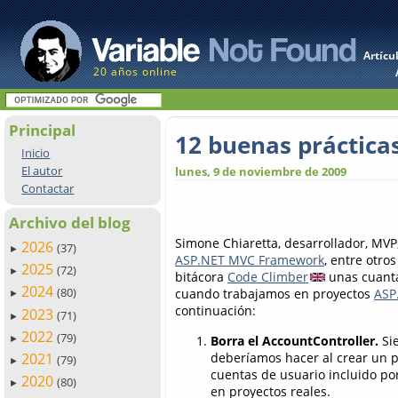
Artícu
20 años online
Principal
12 buenas práctica
Inicio
El autor
lunes, 9 de noviembre de 2009
Contactar
Archivo del blog
Simone Chiaretta, desarrollador, MVP
2026
(37)
►
ASP.NET MVC Framework
, entre otro
2025
(72)
►
bitácora
Code Climber
unas cuant
2024
(80)
cuando trabajamos en proyectos
ASP
►
continuación:
2023
(71)
►
2022
(79)
Borra el AccountController.
Si
►
deberíamos hacer al crear un p
2021
(79)
►
cuentas de usuario incluido por
2020
(80)
►
en proyectos reales.