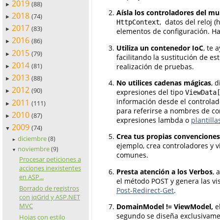
2019
(88)
►
Aísla los controladores del m
2018
(74)
►
, datos del reloj 
HttpContext
2017
(83)
►
elementos de configuración. Har
2016
(86)
►
Utiliza un contenedor IoC
, te 
2015
(79)
►
facilitando la sustitución de es
2014
(81)
realización de pruebas.
►
2013
(88)
►
No utilices cadenas mágicas
, 
2012
(90)
expresiones del tipo
►
ViewData
información desde el controlad
2011
(111)
►
para referirse a nombres de con
2010
(87)
►
expresiones lambda o
plantilla
2009
(74)
▼
Crea tus propias convenciones
diciembre
(8)
►
ejemplo, crea controladores y 
noviembre
(9)
▼
comunes.
Procesar peticiones a
acciones inexistentes
Presta atención a los Verbos
, 
en ASP...
el método POST y genera las vi
Borrado de registros
Post-Redirect-Get
.
con jqGrid y ASP.NET
MVC
DomainModel != ViewModel,
el
segundo se diseña exclusivamen
Hojas con estilo