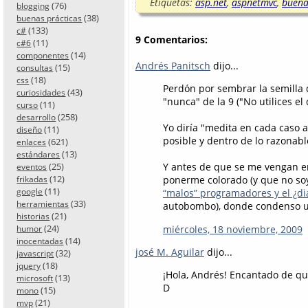
Etiquetas:
asp.net
,
aspnetmvc
,
buena
(76)
blogging
(38)
buenas prácticas
(133)
c#
9 Comentarios:
(11)
c#6
(14)
componentes
Andrés Panitsch
dijo...
(15)
consultas
(18)
css
Perdón por sembrar la semilla d
(43)
curiosidades
"nunca" de la 9 ("No utilices e
(11)
curso
(258)
desarrollo
Yo diría "medita en cada caso 
(11)
diseño
posible y dentro de lo razonabl
(621)
enlaces
(13)
estándares
(25)
Y antes de que se me vengan en
eventos
(12)
ponerme colorado (y que no soy
frikadas
(11)
google
“malos” programadores y el ¿di
(33)
herramientas
autobombo), donde condenso un
(21)
historias
(24)
miércoles, 18 noviembre, 2009
humor
(14)
inocentadas
josé M. Aguilar
dijo...
(32)
javascript
(18)
jquery
¡Hola, Andrés! Encantado de que
(13)
microsoft
D
(15)
mono
(21)
mvp