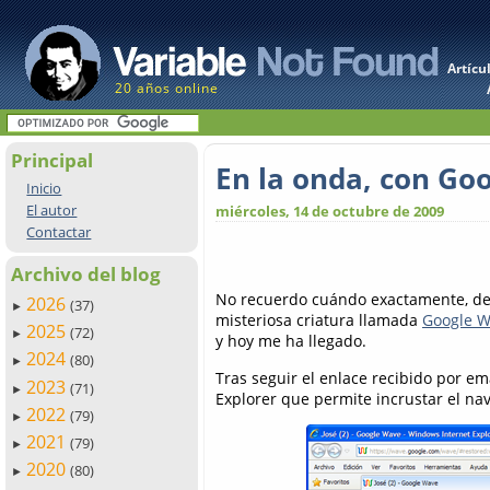
Artícu
20 años online
Principal
En la onda, con Go
Inicio
El autor
miércoles, 14 de octubre de 2009
Contactar
Archivo del blog
No recuerdo cuándo exactamente, de
2026
(37)
►
misteriosa criatura llamada
Google 
2025
(72)
►
y hoy me ha llegado.
2024
(80)
►
Tras seguir el enlace recibido por em
2023
(71)
►
Explorer que permite incrustar el na
2022
(79)
►
2021
(79)
►
2020
(80)
►