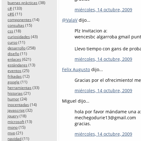
(38)
buenas prácticas
(133)
c#
miércoles, 14 octubre, 2009
(11)
c#6
(14)
@ValaV
dijo...
componentes
(15)
consultas
Plz Invitacion a:
(18)
css
wencesbc algarroba gmail pun
(43)
curiosidades
(11)
curso
(258)
Llevo tiempo con gans de proba
desarrollo
(11)
diseño
miércoles, 14 octubre, 2009
(621)
enlaces
(13)
estándares
Felix Augusto
dijo...
(25)
eventos
(12)
frikadas
Gracias por el ofrecimiento! me
(11)
google
(33)
herramientas
miércoles, 14 octubre, 2009
(21)
historias
(24)
humor
Miguel dijo...
(14)
inocentadas
(32)
javascript
hola por favor mándame una a
(18)
jquery
mechegodurie13@gmail.com
(13)
microsoft
gracias.
(15)
mono
(21)
mvp
miércoles, 14 octubre, 2009
(11)
navidad