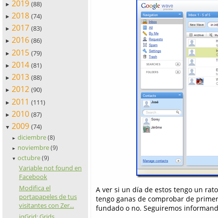
2019
(88)
►
2018
(74)
►
2017
(83)
►
2016
(86)
►
2015
(79)
►
2014
(81)
►
2013
(88)
►
2012
(90)
►
2011
(111)
►
2010
(87)
►
2009
(74)
▼
diciembre
(8)
►
noviembre
(9)
►
octubre
(9)
▼
Variable not found en
Facebook
Modifica el
A ver si un día de estos tengo un rat
portapapeles de tus
tengo ganas de comprobar de primera
visitantes con Zer...
fundado o no. Seguiremos informando 
jqGrid: Grids