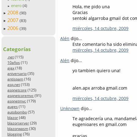
enero
(4)
Hola, me pido una
►
2008
Gracias
(90)
►
sentoki algarroba gmail dot co
2007
(83)
►
2006
miércoles, 14 octubre, 2009
(39)
►
Alén
dijo...
Este comentario ha sido elimina
Categorías
miércoles, 14 octubre, 2009
(115)
.net
Alén
dijo...
(11)
10años
(18)
ajax
yo tambien quiero una!
(35)
aniversario
(16)
antispam
(153)
asp.net
alen.apx arroba gmail.com
(125)
aspnetcore
(91)
aspnetcoremvc
miércoles, 14 octubre, 2009
(179)
aspnetmvc
(11)
auges
Unknown
dijo...
(57)
autobombo
(48)
blazor
Te agradecería una, mandamel
(29)
blazorserver
eugenioares en gmail.com
(30)
blazorwasm
(76)
blogging
gracias