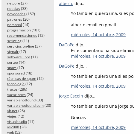
(27)
alberto
dijo...
netcore
(38)
noticias
Yo también quiero una, si es po
(157)
novedades
(20)
patrones
(14)
alberto.email en gmail ...
personal
(107)
programación
miércoles, 14 octubre, 2009
(12)
recomendaciones
(11)
scripting
DaGoPe
dijo...
(37)
servicios on-line
Este comentario ha sido elimina
(17)
signalr
miércoles, 14 octubre, 2009
(11)
software libre
(14)
sorteo
DaGoPe
dijo...
(17)
spam
(18)
sponsored
Yo tambien quiero una si es po
(12)
técnicas de spam
(12)
tecnología
miércoles, 14 octubre, 2009
(286)
trucos
(24)
vacaciones
Jorge Escoin
dijo...
(33)
variablenotfound
(20)
Yo también quiero una jorge p
variablenotfound.com
(26)
vb.net
(12)
viajes
Gracias
(11)
visualstudio
(28)
miércoles, 14 octubre, 2009
vs2008
(53)
web