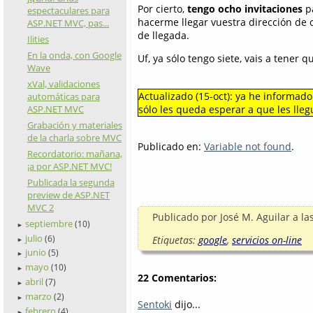
Por cierto,
tengo ocho invitaciones
p
espectaculares para
hacerme llegar vuestra dirección de c
ASP.NET MVC, pas...
de llegada.
Ilities
En la onda, con Google
Uf, ya sólo tengo siete, vais a tener 
Wave
xVal, validaciones
Actualizado (15-oct): ya he informado
automáticas para
ASP.NET MVC
sólo les queda esperar a que les llegu
Grabación y materiales
de la charla sobre MVC
Publicado en:
Variable not found
.
Recordatorio: mañana,
¡a por ASP.NET MVC!
Publicada la segunda
preview de ASP.NET
MVC 2
Publicado por
José M. Aguilar
a la
septiembre
(10)
►
julio
(6)
Etiquetas:
google
,
servicios on-line
►
junio
(5)
►
mayo
(10)
►
22 Comentarios:
abril
(7)
►
marzo
(2)
►
Sentoki
dijo...
febrero
(4)
►