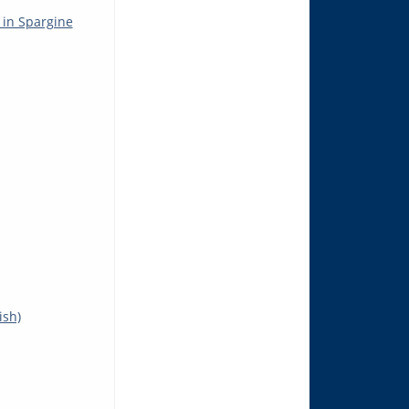
 in Spargine
ish)