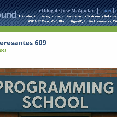
el blog de José M. Aguilar
Inicio
E
Artículos, tutoriales, trucos, curiosidades, reflexiones y links
ASP.NET Core, MVC, Blazor, SignalR, Entity Framework, C#, 
teresantes 609
2025