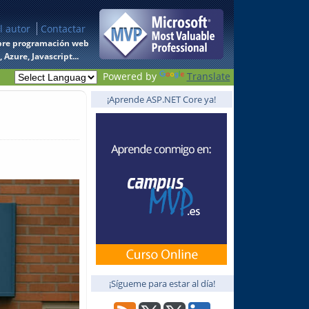
l autor
Contactar
 sobre programación web
Azure, Javascript...
Powered by
Translate
¡Aprende ASP.NET Core ya!
¡Sígueme para estar al día!