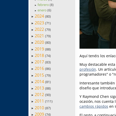
febrero
(8)
►
enero
(6)
►
2024
(80)
►
2023
(71)
►
2022
(79)
►
2021
(79)
►
2020
(80)
►
2019
(88)
►
2018
(74)
Aquí tenéis los enla
►
2017
(83)
►
Muy destacable est
2016
(86)
profesión
. Un artícu
►
programadores" o "no
2015
(79)
►
2014
(81)
►
Interesante también 
2013
diseño que introduce
(88)
►
2012
(90)
►
Y Raymond Chen sigu
2011
ocasión, nos cuenta 
(111)
►
cambios rápidos
en s
2010
(87)
►
2009
(74)
El resto, a continuaci
►