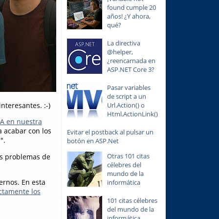
found cumple 20
años! ¿Y ahora,
qué?
La directiva
@helper,
¿reencarnada en
ASP.NET Core 3?
Pasar variables
de script a un
nteresantes. :-)
Url.Action() o
Html.ActionLink()
IA en nuestra
a acabar con los
Evitar el postback al pulsar un
".
botón en ASP.Net
Otras 101 citas
os problemas de
célebres del
mundo de la
rnos. En esta
informática
ctamente los
101 citas célebres
del mundo de la
informática