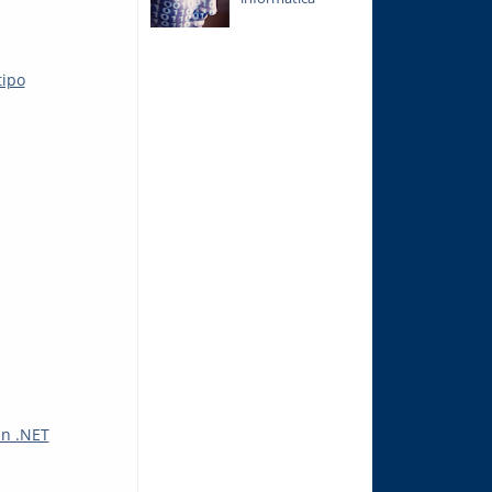
tipo
in .NET