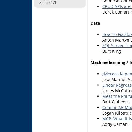
Animesh Gaito
(17)
xhtml
CRUD APIs are 
Derek Comarti
Data
How To Fix Slo
Anton Martyni
SQL Server Tem
Burt King
Machine learning / I
¿Merece la pen
José Manuel Al
Linear Regress
James McCaffr
Meet the Phi f
Bart Wullems
Gemini 2.5 Mod
Logan Kilpatric
MCP: What It I
Addy Osmani