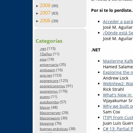
2008
(90)
►
Por si te lo perdiste..
2007
(83)
►
2006
(39)
Acceder a pará
►
José M. Aguilar
¿Dónde está Se
José M. Aguilar
Categorías
(115)
.net
.NET
(11)
10años
(18)
ajax
Mastering Kafk
(35)
aniversario
Hamed Salam
(16)
antispam
Exploring the 
(153)
asp.net
Andrew Lock
(125)
aspnetcore
WebView2: Wai
(91)
aspnetcoremvc
Rick Strahl
(179)
aspnetmvc
What's New in 
(11)
auges
Vijayakumar Sr
(57)
autobombo
Why we built o
(48)
blazor
Sam Cox
(29)
blazorserver
[TIP] From Cus
(30)
blazorwasm
Juan Luis Guer
(76)
blogging
(38)
C# 13: Partial 
buenas prácticas