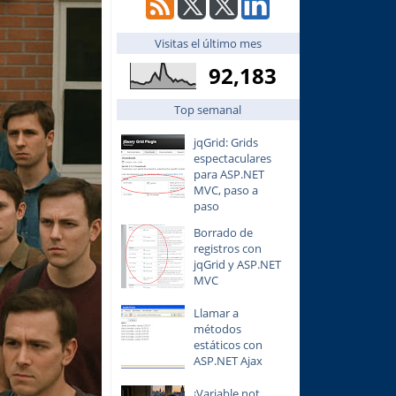
Visitas el último mes
92,183
Top semanal
jqGrid: Grids
espectaculares
para ASP.NET
MVC, paso a
paso
Borrado de
registros con
jqGrid y ASP.NET
MVC
Llamar a
métodos
estáticos con
ASP.NET Ajax
¡Variable not