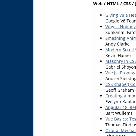
Web / HTML / CSS / 
Giving V8 a Hea
Google V8 Tea
Why is Nobody 
Sunkanmi Fafo
Smashing Anima
Andy Clarke
Modern Scroll 
Kevin Hamer
Masonry In CSS
Gabriel Shoyo
Vue.js: Propaga
Andrei Sieedug
CSS shape() 
Geoff Graham
Creating a mor
Evelynn Kaplan
Angular 18–Ref
Bart Wullems
Vue Basics: Tes
Thomas Findla
Orbital Mechan