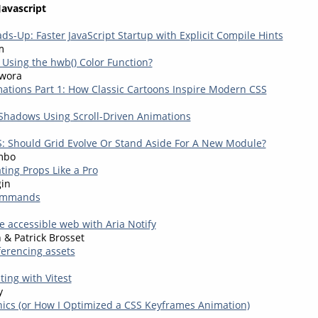
Javascript
ds-Up: Faster JavaScript Startup with Explicit Compile Hints
m
Using the hwb() Color Function?
wora
tions Part 1: How Classic Cartoons Inspire Modern CSS
Shadows Using Scroll-Driven Animations
: Should Grid Evolve Or Stand Aside For A New Module?
mbo
ting Props Like a Pro
in
Commands
e accessible web with Aria Notify
 & Patrick Brosset
erencing assets
ting with Vitest
y
ics (or How I Optimized a CSS Keyframes Animation)