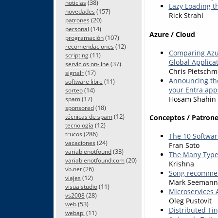
(38)
noticias
Lazy Loading t
(157)
novedades
Rick Strahl
(20)
patrones
(14)
personal
Azure / Cloud
(107)
programación
(12)
recomendaciones
Comparing Azur
(11)
scripting
Global Applicat
(37)
servicios on-line
Chris Pietsch
(17)
signalr
Announcing the 
(11)
software libre
your Entra app
(14)
sorteo
Hosam Shahin
(17)
spam
(18)
sponsored
(12)
técnicas de spam
Conceptos / Patrone
(12)
tecnología
(286)
trucos
The 10 Softwa
(24)
vacaciones
Fran Soto
(33)
variablenotfound
The Many Type
(20)
variablenotfound.com
Krishna
(26)
vb.net
Song recommen
(12)
viajes
Mark Seemann
(11)
visualstudio
Microservices 
(28)
vs2008
Oleg Pustovit
(53)
web
Distributed Ti
(11)
webapi