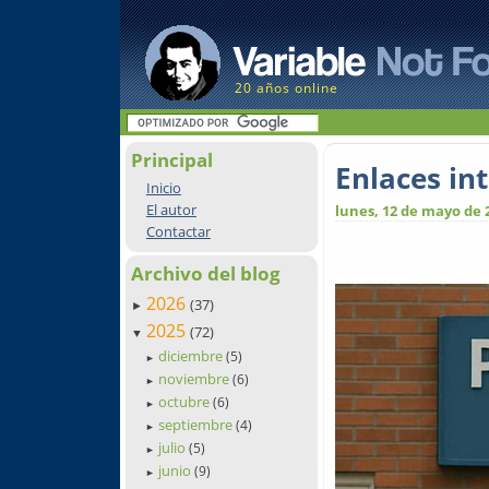
20 años online
Principal
Enlaces in
Inicio
El autor
lunes, 12 de mayo de 
Contactar
Archivo del blog
2026
(37)
►
2025
(72)
▼
diciembre
(5)
►
noviembre
(6)
►
octubre
(6)
►
septiembre
(4)
►
julio
(5)
►
junio
(9)
►