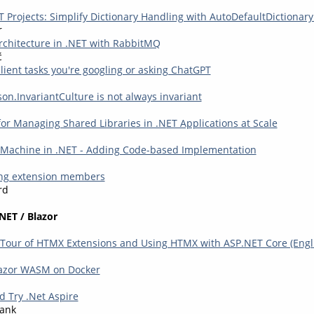
 Projects: Simplify Dictionary Handling with AutoDefaultDictionary
r
rchitecture in .NET with RabbitMQ
ć
ent tasks you're googling or asking ChatGPT
on.InvariantCulture is not always invariant
for Managing Shared Libraries in .NET Applications at Scale
 Machine in .NET - Adding Code-based Implementation
ing extension members
rd
NET / Blazor
 Tour of HTMX Extensions and Using HTMX with ASP.NET Core (Engl
lazor WASM on Docker
 Try .Net Aspire
lank