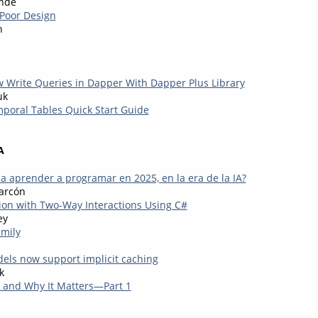
nde
Poor Design
n
w Write Queries in Dapper With Dapper Plus Library
uk
poral Tables Quick Start Guide
A
a aprender a programar en 2025, en la era de la IA?
arcón
ion with Two-Way Interactions Using C#
ey
amily
els now support implicit caching
k
s and Why It Matters—Part 1