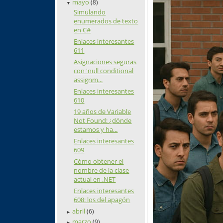
mayo
(8)
▼
Simulando
enumerados de texto
en C#
Enlaces interesantes
611
Asignaciones seguras
con 'null conditional
assignm...
Enlaces interesantes
610
19 años de Variable
Not Found: ¿dónde
estamos y ha...
Enlaces interesantes
609
Cómo obtener el
nombre de la clase
actual en .NET
Enlaces interesantes
608: los del apagón
abril
(6)
►
marzo
(9)
►