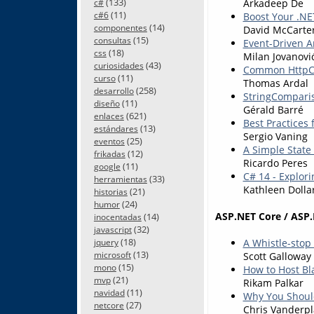
(133)
Arkadeep De
c#
(11)
c#6
Boost Your .NET
(14)
componentes
David McCarte
(15)
consultas
Event-Driven A
(18)
css
Milan Jovanovi
(43)
curiosidades
Common HttpCli
(11)
curso
Thomas Ardal
(258)
desarrollo
StringComparis
(11)
diseño
Gérald Barré
(621)
enlaces
Best Practices 
(13)
estándares
Sergio Vaning
(25)
eventos
A Simple State
(12)
frikadas
Ricardo Peres
(11)
google
C# 14 - Explor
(33)
herramientas
Kathleen Dolla
(21)
historias
(24)
humor
ASP.NET Core / ASP.
(14)
inocentadas
(32)
javascript
(18)
A Whistle-stop
jquery
(13)
microsoft
Scott Galloway
(15)
mono
How to Host B
(21)
mvp
Rikam Palkar
(11)
navidad
Why You Should
(27)
netcore
Chris Vanderp