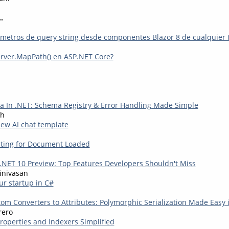
.
metros de query string desde componentes Blazor 8 de cualquier 
rver.MapPath() en ASP.NET Core?
a In .NET: Schema Registry & Error Handling Made Simple
eh
new AI chat template
ting for Document Loaded
.NET 10 Preview: Top Features Developers Shouldn't Miss
inivasan
ur startup in C#
tom Converters to Attributes: Polymorphic Serialization Made Easy 
rero
Properties and Indexers Simplified