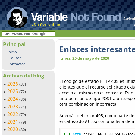
Artícu
20 años online
Principal
Enlaces interesant
Inicio
El autor
lunes, 25 de mayo de 2020
Contactar
Archivo del blog
El código de estado HTTP 405 es utili
2026
(37)
►
clientes que el recurso solicitado ex
2025
(72)
acceso al mismo no es correcto. Esto
►
una petición de tipo POST a un
endpo
2024
(80)
►
otra combinación incorrecta.
2023
(71)
►
2022
(79)
Además del error 405, como parte de 
►
encabezado
con una lista de 
2021
Allow
(79)
►
2020
(80)
▼
GET
http:
/
/192.168.1.33:55678/api