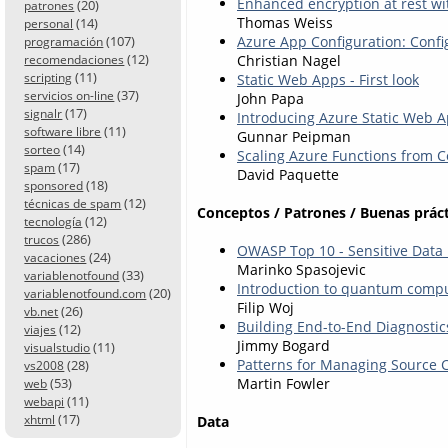
Enhanced encryption at rest w
(20)
patrones
Thomas Weiss
(14)
personal
Azure App Configuration: Confi
(107)
programación
(12)
Christian Nagel
recomendaciones
(11)
Static Web Apps - First look
scripting
(37)
servicios on-line
John Papa
(17)
signalr
Introducing Azure Static Web A
(11)
software libre
Gunnar Peipman
(14)
sorteo
Scaling Azure Functions from 
(17)
spam
David Paquette
(18)
sponsored
(12)
técnicas de spam
Conceptos / Patrones / Buenas práct
(12)
tecnología
(286)
trucos
OWASP Top 10 - Sensitive Data
(24)
vacaciones
Marinko Spasojevic
(33)
variablenotfound
Introduction to quantum comput
(20)
variablenotfound.com
Filip Woj
(26)
vb.net
Building End-to-End Diagnostics
(12)
viajes
Jimmy Bogard
(11)
visualstudio
Patterns for Managing Source 
(28)
vs2008
(53)
Martin Fowler
web
(11)
webapi
(17)
xhtml
Data