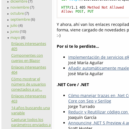
diciembre
(7)
►
noviembre
(7)
HTTP
/
1.1
405
Method
Not
Allowed
►
Allow
: 
POST
, 
PUT
octubre
(7)
►
septiembre
(6)
►
Y ahora, ahí van los enlaces recopil
julio
(4)
►
forma, viene cargado de novedades 
junio
(10)
►
:-)
mayo
(8)
▼
Enlaces interesantes
Por si te lo perdiste...
405
Componentes con
Implementación de servicios g
cuerpo en Blazor
José María Aguilar
Enlaces interesantes
Añadir automáticamente maxle
404
José María Aguilar
Cómo mostrar el
número de usuarios
.NET Core / .NET
conectados a un...
Cómo manejar trazas en .Net Co
Enlaces interesantes
Core con Seq y Serilog
403
Jorge Turrado
14 años buscando una
Reducir y Reutilizar código co
variable
Joaquín García
Capturar todos los
Announcing .NET 5 Preview 4 a
parámetros enviados a
Scott Hunter