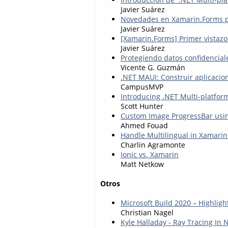
Javier Suárez
Novedades en Xamarin.Forms p
Javier Suárez
[Xamarin.Forms] Primer vistazo
Javier Suárez
Protegiendo datos confidencia
Vicente G. Guzmán
.NET MAUI: Construir aplicacio
CampusMVP
Introducing .NET Multi-platfor
Scott Hunter
Custom Image ProgressBar usin
Ahmed Fouad
Handle Multilingual in Xamarin
Charlin Agramonte
Ionic vs. Xamarin
Matt Netkow
Otros
Microsoft Build 2020 – Highligh
Christian Nagel
Kyle Halladay - Ray Tracing In 