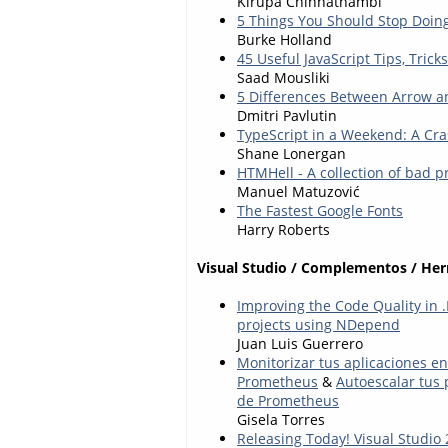
Kirupa Chinnathambi
5 Things You Should Stop Doin
Burke Holland
45 Useful JavaScript Tips, Trick
Saad Mousliki
5 Differences Between Arrow a
Dmitri Pavlutin
TypeScript in a Weekend: A Cr
Shane Lonergan
HTMHell - A collection of bad p
Manuel Matuzović
The Fastest Google Fonts
Harry Roberts
Visual Studio / Complementos / He
Improving the Code Quality in 
projects using NDepend
Juan Luis Guerrero
Monitorizar tus aplicaciones e
Prometheus
&
Autoescalar tus 
de Prometheus
Gisela Torres
Releasing Today! Visual Studio 