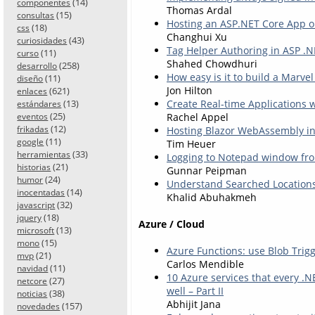
(14)
componentes
Thomas Ardal
(15)
consultas
Hosting an ASP.NET Core App o
(18)
css
Changhui Xu
(43)
curiosidades
Tag Helper Authoring in ASP .N
(11)
curso
Shahed Chowdhuri
(258)
desarrollo
How easy is it to build a Marve
(11)
diseño
Jon Hilton
(621)
enlaces
Create Real-time Applications 
(13)
estándares
(25)
Rachel Appel
eventos
(12)
Hosting Blazor WebAssembly in
frikadas
(11)
google
Tim Heuer
(33)
herramientas
Logging to Notepad window fr
(21)
historias
Gunnar Peipman
(24)
humor
Understand Searched Locations
(14)
inocentadas
Khalid Abuhakmeh
(32)
javascript
(18)
jquery
Azure / Cloud
(13)
microsoft
(15)
mono
Azure Functions: use Blob Trigg
(21)
mvp
Carlos Mendible
(11)
navidad
10 Azure services that every .N
(27)
netcore
well – Part II
(38)
noticias
Abhijit Jana
(157)
novedades