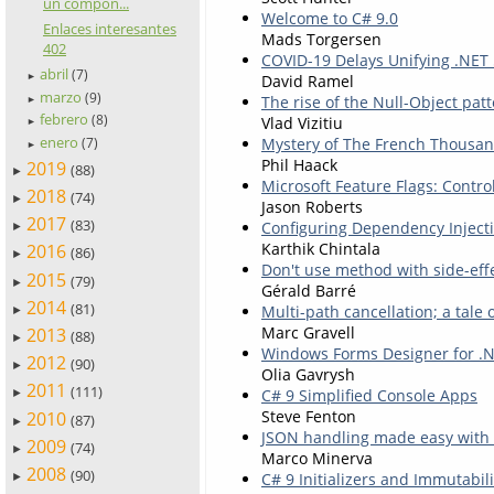
un compon...
Welcome to C# 9.0
Enlaces interesantes
Mads Torgersen
402
COVID-19 Delays Unifying .NET 
abril
(7)
►
David Ramel
marzo
(9)
The rise of the Null-Object patt
►
febrero
(8)
Vlad Vizitiu
►
enero
Mystery of The French Thousan
(7)
►
Phil Haack
2019
(88)
►
Microsoft Feature Flags: Contro
2018
(74)
►
Jason Roberts
2017
(83)
Configuring Dependency Injecti
►
Karthik Chintala
2016
(86)
►
Don't use method with side-eff
2015
(79)
►
Gérald Barré
2014
(81)
Multi-path cancellation; a tal
►
Marc Gravell
2013
(88)
►
Windows Forms Designer for .
2012
(90)
►
Olia Gavrysh
2011
(111)
C# 9 Simplified Console Apps
►
Steve Fenton
2010
(87)
►
JSON handling made easy with 
2009
(74)
►
Marco Minerva
2008
(90)
C# 9 Initializers and Immutabili
►