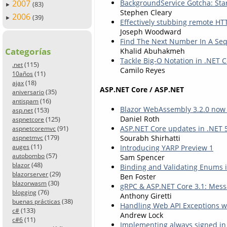
BackgroundService Gotcha: Sta
2007
(83)
►
Stephen Cleary
2006
(39)
►
Effectively stubbing remote HTT
Joseph Woodward
Find The Next Number In A Se
Categorías
Khalid Abuhakmeh
Tackle Big-O Notation in .NET 
(115)
.net
Camilo Reyes
(11)
10años
(18)
ajax
ASP.NET Core / ASP.NET
(35)
aniversario
(16)
antispam
Blazor WebAssembly 3.2.0 now 
(153)
asp.net
Daniel Roth
(125)
aspnetcore
ASP.NET Core updates in .NET 
(91)
aspnetcoremvc
(179)
Sourabh Shirhatti
aspnetmvc
(11)
Introducing YARP Preview 1
auges
(57)
autobombo
Sam Spencer
(48)
blazor
Binding and Validating Enums 
(29)
blazorserver
Ben Foster
(30)
blazorwasm
gRPC & ASP.NET Core 3.1: Mess
(76)
blogging
Anthony Giretti
(38)
buenas prácticas
Handling Web API Exceptions w
(133)
c#
Andrew Lock
(11)
c#6
Implementing always signed in