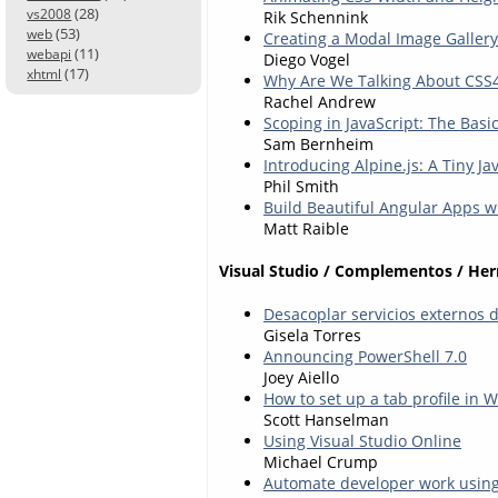
(28)
vs2008
Rik Schennink
(53)
web
Creating a Modal Image Galler
(11)
webapi
Diego Vogel
(17)
xhtml
Why Are We Talking About CSS
Rachel Andrew
Scoping in JavaScript: The Basi
Sam Bernheim
Introducing Alpine.js: A Tiny J
Phil Smith
Build Beautiful Angular Apps w
Matt Raible
Visual Studio / Complementos / He
Desacoplar servicios externos 
Gisela Torres
Announcing PowerShell 7.0
Joey Aiello
How to set up a tab profile in 
Scott Hanselman
Using Visual Studio Online
Michael Crump
Automate developer work using 