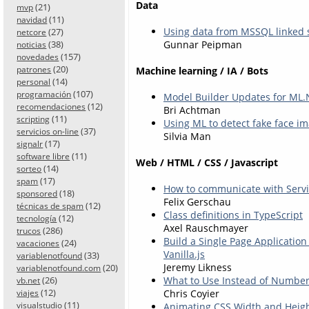
Data
(21)
mvp
(11)
navidad
Using data from MSSQL linked s
(27)
netcore
Gunnar Peipman
(38)
noticias
(157)
novedades
(20)
Machine learning / IA / Bots
patrones
(14)
personal
(107)
programación
Model Builder Updates for ML.
(12)
recomendaciones
Bri Achtman
(11)
scripting
Using ML to detect fake face im
(37)
servicios on-line
Silvia Man
(17)
signalr
(11)
software libre
Web / HTML / CSS / Javascript
(14)
sorteo
(17)
spam
How to communicate with Serv
(18)
sponsored
Felix Gerschau
(12)
técnicas de spam
Class definitions in TypeScript
(12)
tecnología
Axel Rauschmayer
(286)
trucos
Build a Single Page Application 
(24)
vacaciones
Vanilla.js
(33)
variablenotfound
Jeremy Likness
(20)
variablenotfound.com
(26)
What to Use Instead of Number
vb.net
(12)
Chris Coyier
viajes
(11)
visualstudio
Animating CSS Width and Heigh