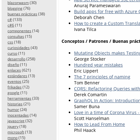
(30)
blazorwasm
Anuraj Parameswaran
(76)
blogging
Build apps for free with Azure
(38)
buenas prácticas
Deborah Chen
(133)
c#
How to create a Custom Transl
(11)
c#6
Ivana Tilca
(14)
componentes
(15)
consultas
Conceptos / Patrones / Buenas práct
(18)
css
(43)
curiosidades
Mutating Objects makes Testin
(11)
curso
(258)
George Stocker
desarrollo
(11)
Hundred year mistakes
diseño
(621)
enlaces
Eric Lippert
(13)
estándares
The 7 principles of naming
(25)
eventos
Tom Benner
(12)
frikadas
CQRS: Refactoring Queries with
(11)
google
Derek Comartin
(33)
herramientas
GraphQL In Action: Introductio
(21)
historias
Samer Buna
(24)
humor
Love in a time of Corona Virus 
(14)
inocentadas
Scott Hanselman
(32)
javascript
How to Lead From Home
(18)
jquery
Phil Haack
(13)
microsoft
(15)
mono