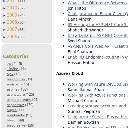
2011
(111)
►
What's the Difference Between 
2010
(87)
Jon Hilton
►
Configuration in Blazor Client
2009
(74)
►
Dane Vinson
2008
(90)
►
IIS Hosting for ASP .NET Core 
2007
(83)
Shahed Chowdhuri
►
Draw Dynamic ASP.NET Core Bla
2006
(39)
►
Syed Shanu
ASP.NET Core Web API - Creati
Bilal Shahzad
Categorías
Enabling Endpoint Routing in 
Hassan Habib
(115)
.net
(11)
10años
Azure / Cloud
(18)
ajax
(35)
aniversario
(16)
Working with Azure DevOps us
antispam
(153)
Saumilkumar Shah
asp.net
(125)
aspnetcore
Working With Azure Functions 
(91)
aspnetcoremvc
Michael Crump
(179)
aspnetmvc
Creating storage accounts and 
(11)
auges
Gunnar Peipman
(57)
autobombo
Using Azure Service Bus with re
(48)
blazor
Damien Bowden
(29)
blazorserver
App Service managed SSL certi