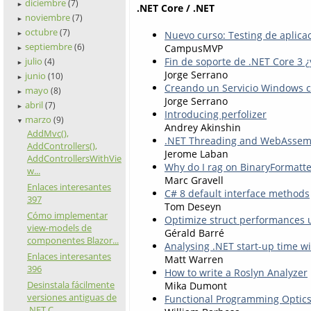
diciembre
(7)
►
.NET Core / .NET
noviembre
(7)
►
octubre
(7)
Nuevo curso: Testing de aplica
►
septiembre
CampusMVP
(6)
►
Fin de soporte de .NET Core 3 
julio
(4)
►
Jorge Serrano
junio
(10)
►
Creando un Servicio Windows c
mayo
(8)
►
Jorge Serrano
abril
(7)
►
Introducing perfolizer
marzo
(9)
▼
Andrey Akinshin
AddMvc(),
.NET Threading and WebAssem
AddControllers(),
Jerome Laban
AddControllersWithVie
Why do I rag on BinaryFormatte
w...
Marc Gravell
Enlaces interesantes
C# 8 default interface methods
397
Tom Deseyn
Cómo implementar
Optimize struct performances 
view-models de
Gérald Barré
componentes Blazor...
Analysing .NET start-up time w
Enlaces interesantes
Matt Warren
396
How to write a Roslyn Analyzer
Desinstala fácilmente
Mika Dumont
versiones antiguas de
Functional Programming Optics
.NET C...