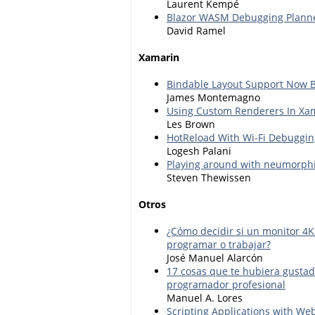
Laurent Kempé
Blazor WASM Debugging Planned
David Ramel
Xamarin
Bindable Layout Support Now B
James Montemagno
Using Custom Renderers In Xa
Les Brown
HotReload With Wi-Fi Debuggi
Logesh Palani
Playing around with neumorph
Steven Thewissen
Otros
¿Cómo decidir si un monitor 4K
programar o trabajar?
José Manuel Alarcón
17 cosas que te hubiera gusta
programador profesional
Manuel A. Lores
Scripting Applications with W