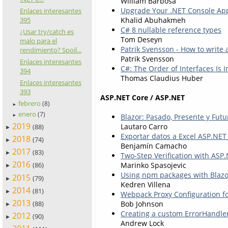
William Barbosa
Upgrade Your .NET Console Ap
Enlaces interesantes
Khalid Abuhakmeh
395
C# 8 nullable reference types
¿Usar try/catch es
Tom Deseyn
malo para el
Patrik Svensson - How to write 
rendimiento? Spoil...
Patrik Svensson
Enlaces interesantes
C#: The Order of Interfaces Is
394
Thomas Claudius Huber
Enlaces interesantes
393
ASP.NET Core / ASP.NET
febrero
(8)
►
enero
(7)
Blazor: Pasado, Presente y Futu
►
2019
Lautaro Carro
(88)
►
Exportar datos a Excel ASP.NET
2018
(74)
►
Benjamín Camacho
2017
(83)
►
Two-Step Verification with ASP.
2016
Marinko Spasojevic
(86)
►
Using npm packages with Blazo
2015
(79)
►
Kedren Villena
2014
(81)
►
Webpack Proxy Configuration fo
2013
Bob Johnson
(88)
►
Creating a custom ErrorHandle
2012
(90)
►
Andrew Lock