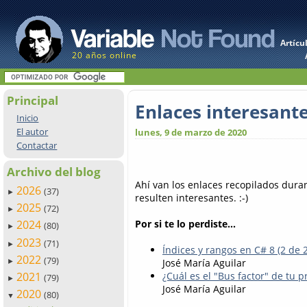
Artícu
20 años online
Principal
Enlaces interesant
Inicio
El autor
lunes, 9 de marzo de 2020
Contactar
Archivo del blog
Ahí van los enlaces recopilados dur
2026
(37)
►
resulten interesantes. :-)
2025
(72)
►
Por si te lo perdiste...
2024
(80)
►
2023
(71)
►
Índices y rangos en C# 8 (2 de 2
2022
(79)
José María Aguilar
►
2021
¿Cuál es el "Bus factor" de tu p
(79)
►
José María Aguilar
2020
(80)
▼