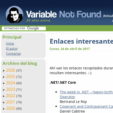
Artícu
20 años online
Principal
Enlaces interesant
Inicio
El autor
lunes, 24 de abril de 2017
Contactar
Archivo del blog
Ahí van los enlaces recopilados dur
2026
(37)
►
resulten interesantes. :-)
2025
(72)
►
.NET/.NET Core
2024
(80)
►
2023
(71)
►
The week in .NET – Happy birth
2022
(79)
Operator
►
2021
Bertrand Le Roy
(79)
►
Covariant and Contravariant Ca
2020
(80)
►
Daniel Cabtree