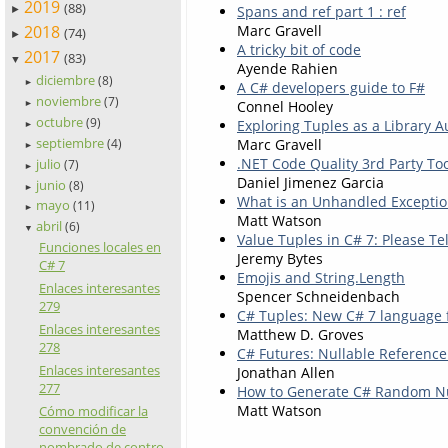
2019
(88)
Spans and ref part 1 : ref
►
2018
Marc Gravell
(74)
►
A tricky bit of code
2017
(83)
▼
Ayende Rahien
diciembre
(8)
►
A C# developers guide to F#
noviembre
(7)
Connel Hooley
►
octubre
(9)
Exploring Tuples as a Library A
►
septiembre
Marc Gravell
(4)
►
.NET Code Quality 3rd Party To
julio
(7)
►
Daniel Jimenez Garcia
junio
(8)
►
What is an Unhandled Exception
mayo
(11)
►
Matt Watson
abril
(6)
▼
Value Tuples in C# 7: Please T
Funciones locales en
Jeremy Bytes
C# 7
Emojis and String.Length
Enlaces interesantes
Spencer Schneidenbach
279
C# Tuples: New C# 7 language 
Enlaces interesantes
Matthew D. Groves
278
C# Futures: Nullable Reference
Enlaces interesantes
Jonathan Allen
277
How to Generate C# Random N
Matt Watson
Cómo modificar la
convención de
nombrado de contro...