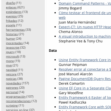
(11)
Domain Command Patterns - Va
diseño
(621)
enlaces
Jimmy Bogard
(13)
estándares
Cómo testear el frontend de un
(25)
eventos
web
(12)
frikadas
Juan María Hernández
(11)
google
Expect-CT: Un nuevo HTTP Head
(33)
herramientas
Chema Alonso
(21)
historias
A visual introduction to machin
(24)
humor
Stephanie Yee & Tony Chu
(14)
inocentadas
(32)
javascript
Data
(18)
jquery
(13)
microsoft
Using Entity Framework Core in
(15)
mono
Gunnar Peipman
(21)
mvp
Resolver error al conectarse a 
(11)
navidad
José Manuel Alarcón
(27)
netcore
Paging DocumentDB Query Resu
(38)
noticias
(157)
Derek Comartin
novedades
(20)
Using EF Core in a Separate Cla
patrones
(14)
personal
Gary Woodfine
(107)
programación
Entity Framework 6 Easter of lo
(12)
recomendaciones
Pawel Kadluczka
(11)
scripting
Entity Framework Core with SQL
(37)
servicios on-line