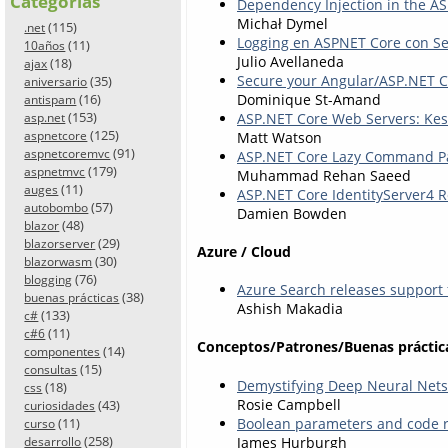
Categorías
Dependency Injection in the A
Michał Dymel
(115)
.net
Logging en ASPNET Core con Se
(11)
10años
Julio Avellaneda
(18)
ajax
Secure your Angular/ASP.NET Co
(35)
aniversario
(16)
Dominique St-Amand
antispam
(153)
ASP.NET Core Web Servers: Kes
asp.net
(125)
aspnetcore
Matt Watson
(91)
aspnetcoremvc
ASP.NET Core Lazy Command P
(179)
aspnetmvc
Muhammad Rehan Saeed
(11)
auges
ASP.NET Core IdentityServer4 
(57)
autobombo
Damien Bowden
(48)
blazor
(29)
blazorserver
Azure / Cloud
(30)
blazorwasm
(76)
blogging
Azure Search releases support 
(38)
buenas prácticas
Ashish Makadia
(133)
c#
(11)
c#6
Conceptos/Patrones/Buenas práctic
(14)
componentes
(15)
consultas
Demystifying Deep Neural Nets
(18)
css
Rosie Campbell
(43)
curiosidades
Boolean parameters and code r
(11)
curso
(258)
James Hurburgh
desarrollo