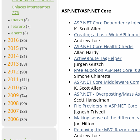
Enlaces interesantes
ASP.NET/ASP.NET Core
276
marzo
(8)
►
ASP.NET Core Dependency Inje
febrero
(7)
►
K. Scott Allen
enero
(8)
Creating a basic Web API temp
►
2016
Andrew Lock
(86)
►
ASP.NET Core Health Checks
2015
(79)
►
Allan Hardy
2014
(81)
►
ActiveRoute TagHelper
2013
Jürgen Gutsch
(88)
►
Free eBook on ASP.Net Core is 
2012
(90)
►
Simone Chiaretta
2011
(111)
►
ASP.NET Core Middleware Comp
2010
(87)
K. Scott Allen
►
ASP.NET - Overposting/Mass As
2009
(74)
►
Scott Hanselman
2008
(90)
►
File Providers In ASP.NET Core
2007
(83)
Jignesh Trivedi
►
Making sense of the different 
2006
(39)
►
Jon Hilton
Removing the MVC Razor depen
Andrew Lock