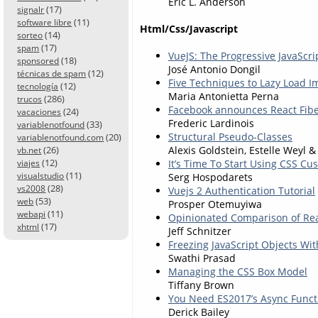
Eric L. Anderson
(17)
signalr
(11)
software libre
Html/Css/Javascript
(14)
sorteo
(17)
spam
VueJS: The Progressive JavaScr
(18)
sponsored
José Antonio Dongil
(12)
técnicas de spam
Five Techniques to Lazy Load 
(12)
tecnología
Maria Antonietta Perna
(286)
trucos
Facebook announces React Fiber
(24)
vacaciones
Frederic Lardinois
(33)
variablenotfound
Structural Pseudo-Classes
(20)
variablenotfound.com
(26)
Alexis Goldstein, Estelle Weyl &
vb.net
(12)
It’s Time To Start Using CSS Cu
viajes
(11)
visualstudio
Serg Hospodarets
(28)
vs2008
Vuejs 2 Authentication Tutorial
(53)
web
Prosper Otemuyiwa
(11)
webapi
Opinionated Comparison of Rea
(17)
xhtml
Jeff Schnitzer
Freezing JavaScript Objects Wit
Swathi Prasad
Managing the CSS Box Model
Tiffany Brown
You Need ES2017’s Async Funct
Derick Bailey