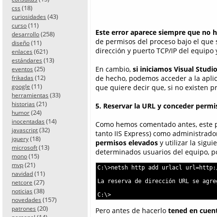
(18)
css
(43)
curiosidades
(11)
curso
Este error aparece siempre que no 
(258)
desarrollo
de permisos del proceso bajo el que 
(11)
diseño
dirección y puerto TCP/IP del equipo y
(621)
enlaces
(13)
estándares
(25)
En cambio,
si iniciamos Visual Stu
eventos
(12)
de hecho, podemos acceder a la aplic
frikadas
(11)
google
que quiere decir que, si no existen 
(33)
herramientas
(21)
historias
5. Reservar la URL y conceder permi
(24)
humor
(14)
inocentadas
Como hemos comentado antes, este pa
(32)
javascript
tanto IIS Express) como administrado
(18)
jquery
permisos elevados
y utilizar la sigu
(13)
microsoft
determinados usuarios del equipo, p
(15)
mono
(21)
mvp
C:\>netsh http add urlacl url=http:
(11)
navidad
(27)
La reserva de dirección URL se agre
netcore
(38)
noticias
C:\>
(157)
novedades
(20)
patrones
Pero antes de hacerlo
tened en cuent
(14)