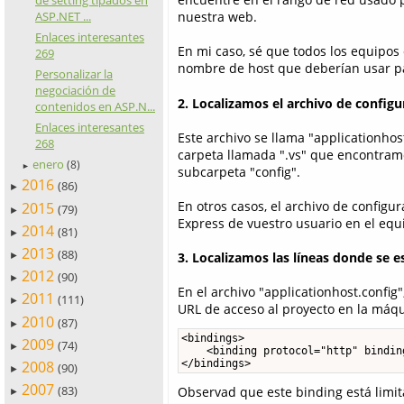
de setting tipados en
ASP.NET ...
nuestra web.
Enlaces interesantes
En mi caso, sé que todos los equipos d
269
nombre de host que deberían usar par
Personalizar la
negociación de
2. Localizamos el archivo de configu
contenidos en ASP.N...
Enlaces interesantes
Este archivo se llama "applicationhos
268
carpeta llamada ".vs" que encontramos 
enero
(8)
►
subcarpeta "config".
2016
(86)
►
En otros casos, el archivo de configu
2015
(79)
►
Express de vuestro usuario en el equ
2014
(81)
►
2013
(88)
3. Localizamos las líneas donde se e
►
2012
(90)
►
En el archivo "applicationhost.config
2011
(111)
►
URL de acceso al proyecto en la máqui
2010
(87)
►
<bindings>

2009
(74)
►
    <binding protocol="http" bindin
</bindings>
2008
(90)
►
2007
(83)
Observad que este binding está limit
►