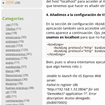
del host "localhost" para acceder al 
2006
(39)
►
que tenemos que hacer es añadir otro
4. Añadimos a la configuración de II
Categorías
En la sección de configuración
<bind
(115)
.net
aplicación también será accesible u
(11)
10años
como aparece a continuación. Ojo, 
(18)
ajax
usamos en localhost
para que no hay
(35)
aniversario
(16)
antispam
<bindings>

(153)
asp.net
    <binding protocol="http" bindin
(125)
aspnetcore
    <binding protocol="http" bindin
(91)
aspnetcoremvc
</bindings>
(179)
aspnetmvc
Bien, pues si ahora intentamos ejecu
(11)
auges
que algo hemos roto ;)
(57)
autobombo
(48)
blazor
(29)
blazorserver
Unable to launch the IIS Express Web
(30)
blazorwasm
server.
(76)
blogging
Failed to register URL
(38)
buenas prácticas
"http://192.168.1.33:3804/" for site
(133)
c#
"DemoMvc5" application "/". Error
(11)
c#6
description: Acceso denegado.
(14)
componentes
(0x80070005)
(15)
consultas