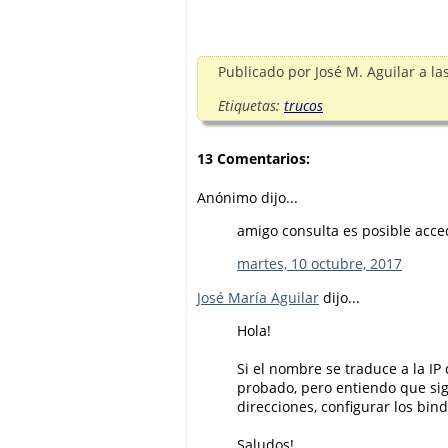
Publicado por
José M. Aguilar
a la
Etiquetas:
trucos
13 Comentarios:
Anónimo dijo...
amigo consulta es posible acce
martes, 10 octubre, 2017
José María Aguilar
dijo...
Hola!
Si el nombre se traduce a la IP
probado, pero entiendo que sig
direcciones, configurar los bin
Saludos!