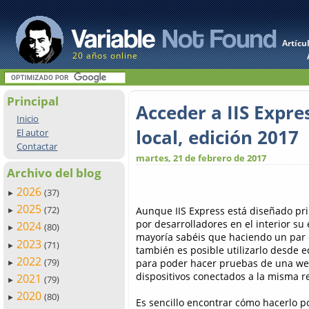
Artícu
20 años online
Principal
Acceder a IIS Expre
Inicio
local, edición 2017
El autor
Contactar
martes, 21 de febrero de 2017
Archivo del blog
2026
(37)
►
2025
(72)
Aunque IIS Express está diseñado pri
►
por desarrolladores en el interior su
2024
(80)
►
mayoría sabéis que haciendo un par 
2023
(71)
►
también es posible utilizarlo desde 
2022
(79)
para poder hacer pruebas de una web
►
dispositivos conectados a la misma r
2021
(79)
►
2020
(80)
►
Es sencillo encontrar cómo hacerlo p