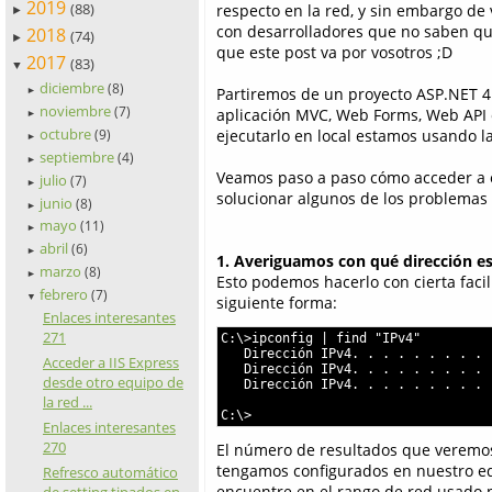
2019
(88)
respecto en la red, y sin embargo d
►
con desarrolladores que no saben que
2018
(74)
►
que este post va por vosotros ;D
2017
(83)
▼
diciembre
(8)
Partiremos de un proyecto ASP.NET 4.x
►
noviembre
(7)
aplicación MVC, Web Forms, Web API o
►
octubre
ejecutarlo en local estamos usando la
(9)
►
septiembre
(4)
►
Veamos paso a paso cómo acceder a es
julio
(7)
►
solucionar algunos de los problemas
junio
(8)
►
mayo
(11)
►
abril
(6)
►
1. Averiguamos con qué dirección es
marzo
(8)
►
Esto podemos hacerlo con cierta faci
febrero
(7)
▼
siguiente forma:
Enlaces interesantes
271
C:\>ipconfig | find "IPv4"

   Dirección IPv4. . . . . . . . . 
Acceder a IIS Express
   Dirección IPv4. . . . . . . . . 
desde otro equipo de
   Dirección IPv4. . . . . . . . . 
la red ...
C:\>
Enlaces interesantes
270
El número de resultados que veremos 
tengamos configurados en nuestro eq
Refresco automático
encuentre en el rango de red usado 