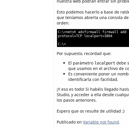
nuestra web podrán entrar sin prob
Esto podemos hacerlo a base de ratón
que teníamos abierta una consola de
orden:
C:\>netsh advfirewall firewall add 
protocol=TCP localport=3804

C:\>
Por supuesto, recordad que:
El parámetro
debe s
localport
que usamos en el archivo de con
Es conveniente poner un nombr
identificarla con facilidad.
¡Y eso es todo! Si habéis llegado has
Studio, y acceder a ella desde cualqu
los pasos anteriores.
Espero que os resulte de utilidad ;)
Publicado en
Variable not found
.