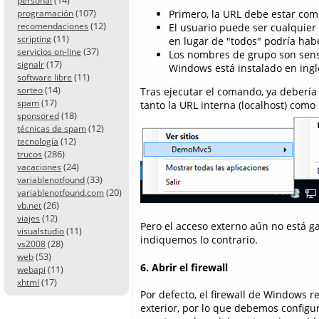
personal
(107)
Primero, la URL debe estar compl
programación
(12)
recomendaciones
El usuario puede ser cualquier
(11)
scripting
en lugar de "todos" podría hab
(37)
servicios on-line
Los nombres de grupo son sensi
(17)
signalr
Windows está instalado en ingl
(11)
software libre
(14)
sorteo
Tras ejecutar el comando, ya debería 
(17)
spam
tanto la URL interna (localhost) como
(18)
sponsored
(12)
técnicas de spam
(12)
tecnología
(286)
trucos
(24)
vacaciones
(33)
variablenotfound
(20)
variablenotfound.com
(26)
vb.net
(12)
viajes
Pero el acceso externo aún no está ga
(11)
visualstudio
indiquemos lo contrario.
(28)
vs2008
(53)
web
6. Abrir el firewall
(11)
webapi
(17)
xhtml
Por defecto, el firewall de Windows 
exterior, por lo que debemos configu