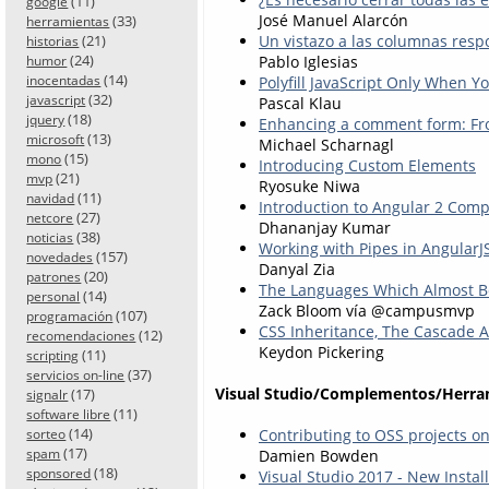
(11)
google
José Manuel Alarcón
(33)
herramientas
Un vistazo a las columnas res
(21)
historias
(24)
Pablo Iglesias
humor
(14)
Polyfill JavaScript Only When 
inocentadas
(32)
javascript
Pascal Klau
(18)
jquery
Enhancing a comment form: Fr
(13)
microsoft
Michael Scharnagl
(15)
mono
Introducing Custom Elements
(21)
mvp
Ryosuke Niwa
(11)
navidad
Introduction to Angular 2 Com
(27)
netcore
Dhananjay Kumar
(38)
noticias
Working with Pipes in AngularJ
(157)
novedades
Danyal Zia
(20)
patrones
The Languages Which Almost 
(14)
personal
Zack Bloom vía @campusmvp
(107)
programación
CSS Inheritance, The Cascade 
(12)
recomendaciones
Keydon Pickering
(11)
scripting
(37)
servicios on-line
Visual Studio/Complementos/Herra
(17)
signalr
(11)
software libre
(14)
Contributing to OSS projects o
sorteo
(17)
spam
Damien Bowden
(18)
sponsored
Visual Studio 2017 - New Instal