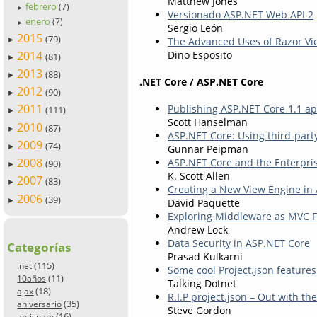
Matthew Jones
febrero
(7)
►
Versionado ASP.NET Web API 2
enero
(7)
►
Sergio León
2015
(79)
The Advanced Uses of Razor V
►
Dino Esposito
2014
(81)
►
2013
(88)
►
.NET Core / ASP.NET Core
2012
(90)
►
2011
Publishing ASP.NET Core 1.1 app
(111)
►
Scott Hanselman
2010
(87)
►
ASP.NET Core: Using third-party
2009
(74)
Gunnar Peipman
►
2008
ASP.NET Core and the Enterpri
(90)
►
K. Scott Allen
2007
(83)
►
Creating a New View Engine in
2006
(39)
►
David Paquette
Exploring Middleware as MVC Fi
Andrew Lock
Data Security in ASP.NET Core
Categorías
Prasad Kulkarni
(115)
.net
Some cool Project.json feature
(11)
10años
Talking Dotnet
(18)
ajax
R.I.P project.json – Out with th
(35)
aniversario
Steve Gordon
(16)
antispam