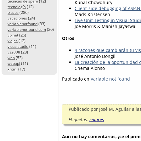
(12)
técnicas de spam
Kunal Chowdhury
(12)
tecnología
Client-side debugging of ASP.N
(286)
trucos
Mads Kristensen
(24)
vacaciones
Live Unit Testing in Visual Stu
(33)
variablenotfound
Joe Morris & Manish Jayaswal
(20)
variablenotfound.com
(26)
vb.net
Otros
(12)
viajes
(11)
visualstudio
4 razones que cambiarán tu vis
(28)
vs2008
José Antonio Dongil
(53)
web
La creación de la oportunidad o
(11)
webapi
Chema Alonso
(17)
xhtml
Publicado en
Variable not found
Publicado por
José M. Aguilar
a la
Etiquetas:
enlaces
Aún no hay comentarios, ¡sé el prim