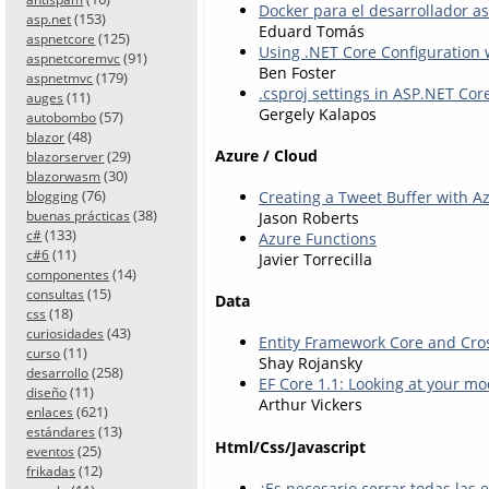
Docker para el desarrollador asp
(153)
asp.net
Eduard Tomás
(125)
aspnetcore
Using .NET Core Configuration w
(91)
aspnetcoremvc
Ben Foster
(179)
aspnetmvc
.csproj settings in ASP.NET Cor
(11)
auges
Gergely Kalapos
(57)
autobombo
(48)
blazor
Azure / Cloud
(29)
blazorserver
(30)
blazorwasm
(76)
Creating a Tweet Buffer with A
blogging
(38)
buenas prácticas
Jason Roberts
(133)
c#
Azure Functions
(11)
c#6
Javier Torrecilla
(14)
componentes
(15)
consultas
Data
(18)
css
(43)
curiosidades
Entity Framework Core and Cro
(11)
curso
Shay Rojansky
(258)
desarrollo
EF Core 1.1: Looking at your m
(11)
diseño
Arthur Vickers
(621)
enlaces
(13)
estándares
Html/Css/Javascript
(25)
eventos
(12)
frikadas
¿Es necesario cerrar todas las