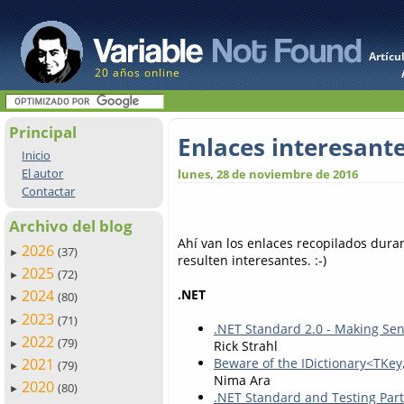
Artícu
20 años online
Principal
Enlaces interesant
Inicio
El autor
lunes, 28 de noviembre de 2016
Contactar
Archivo del blog
Ahí van los enlaces recopilados dur
2026
(37)
►
resulten interesantes. :-)
2025
(72)
►
.NET
2024
(80)
►
2023
(71)
►
.NET Standard 2.0 - Making Sen
2022
(79)
Rick Strahl
►
2021
Beware of the IDictionary<TKey
(79)
►
Nima Ara
2020
(80)
►
.NET Standard and Testing Part