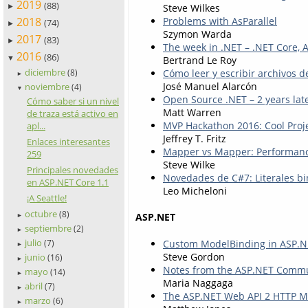
2019
(88)
Steve Wilkes
►
2018
Problems with AsParallel
(74)
►
Szymon Warda
2017
(83)
►
The week in .NET – .NET Core, 
2016
(86)
Bertrand Le Roy
▼
diciembre
Cómo leer y escribir archivos d
(8)
►
José Manuel Alarcón
noviembre
(4)
▼
Open Source .NET – 2 years lat
Cómo saber si un nivel
Matt Warren
de traza está activo en
MVP Hackathon 2016: Cool Proj
apl...
Jeffrey T. Fritz
Enlaces interesantes
Mapper vs Mapper: Performan
259
Steve Wilke
Principales novedades
Novedades de C#7: Literales bi
en ASP.NET Core 1.1
Leo Micheloni
¡A Seattle!
octubre
(8)
ASP.NET
►
septiembre
(2)
►
julio
Custom ModelBinding in ASP.N
(7)
►
Steve Gordon
junio
(16)
►
Notes from the ASP.NET Commu
mayo
(14)
►
Maria Naggaga
abril
(7)
►
The ASP.NET Web API 2 HTTP Me
marzo
(6)
►