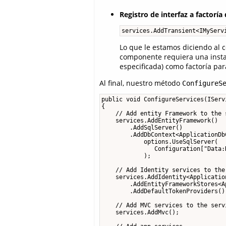
Registro de interfaz a factoría
services.AddTransient<IMyServ
Lo que le estamos diciendo al 
componente requiera una insta
especificada) como factoría pa
Al final, nuestro método
ConfigureS
public void ConfigureServices(IServ
{

    // Add entity Framework to the 
    services.AddEntityFramework()

        .AddSqlServer()

        .AddDbContext<ApplicationDb
            options.UseSqlServer(

               Configuration["Data:
            );

    // Add Identity services to the
    services.AddIdentity<Applicatio
        .AddEntityFrameworkStores<A
        .AddDefaultTokenProviders();
    // Add MVC services to the serv
    services.AddMvc();
