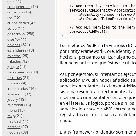
(11)
c#6
(14)
    // Add Identity services to the
componentes
    services.AddIdentity<Applicatio
(15)
consultas
        .AddEntityFrameworkStores<A
(18)
css
        .AddDefaultTokenProviders();
(43)
curiosidades
    // Add MVC services to the serv
(11)
curso
    services.AddMvc();

(258)
desarrollo
}
(11)
diseño
(621)
enlaces
Los métodos
AddEntityFramework()
(13)
estándares
por Entity Framework Core, Identity y
(25)
eventos
hecho, si pensamos utilizar alguno 
(12)
frikadas
llamadas antes de que éstos se utili
(11)
google
(33)
herramientas
Así, por ejemplo, si intentamos ejecu
(21)
historias
aplicación MVC sin haber añadido su
(24)
humor
servicios mediante el extensor
AddMv
(14)
inocentadas
sistema reventará directamente al ar
(32)
javascript
mostrando una pantalla como la que
(18)
jquery
en el latera. Es lógico, porque sin los
(13)
microsoft
servicios internos de MVC correctam
(15)
mono
registrados no funcionaría absoluta
(21)
mvp
nada.
(11)
navidad
(27)
netcore
Entity framework o Identity son men
(38)
noticias