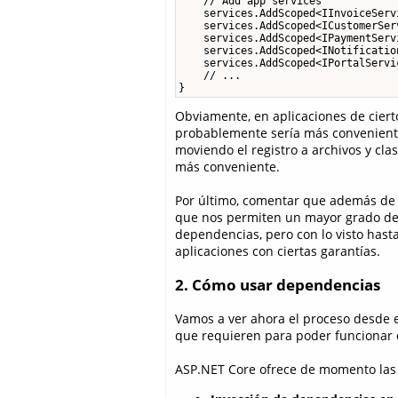
    // Add app services

    services.AddScoped<IInvoiceServ
    services.AddScoped<ICustomerSer
    services.AddScoped<IPaymentServ
    services.AddScoped<INotificatio
    services.AddScoped<IPortalServi
    // ...

}
Obviamente, en aplicaciones de cier
probablemente sería más conveniente
moviendo el registro a archivos y cl
más conveniente.
Por último, comentar que además de
que nos permiten un mayor grado de c
dependencias, pero con lo visto hast
aplicaciones con ciertas garantías.
2. Cómo usar dependencias
Vamos a ver ahora el proceso desde el
que requieren para poder funcionar 
ASP.NET Core ofrece de momento las