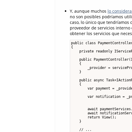
Y, aunque muchos
lo consider
no son posibles podríamos util
caso, lo único que tendríamos 
proveedor de servicios interno
obtener los servicios que nece
public class PaymentController
{

    private readonly IServiceP
    public PaymentController(I
    {

        _provider = servicePro
    }

    public async Task<IActionR
    {

        var payment = _provide
                              
        var notification = _p
                              
        await paymentServices.
        await notificationSer
        return View();

    }

    // ...
