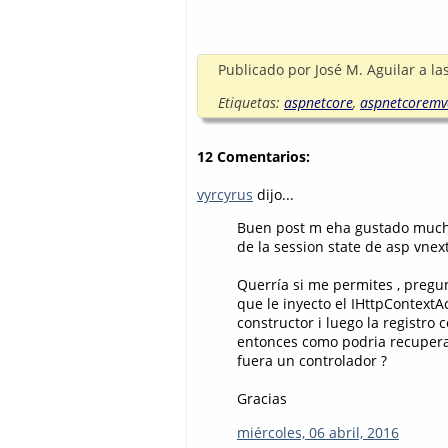
Publicado por
José M. Aguilar
a la
Etiquetas:
aspnetcore
,
aspnetcoremv
12 Comentarios:
vyrcyrus
dijo...
Buen post m eha gustado mucho.
de la session state de asp vnext
Querría si me permites , pregu
que le inyecto el IHttpContext
constructor i luego la registro 
entonces como podria recuperar
fuera un controlador ?
Gracias
miércoles, 06 abril, 2016