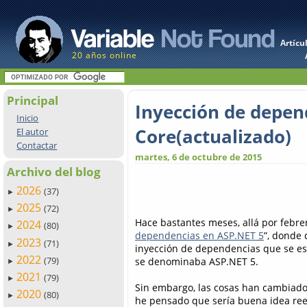
Artícu
20 años online
Principal
Inyección de depen
Inicio
Core(actualizado)
El autor
Contactar
martes, 6 de octubre de 2015
Archivo del blog
2026
(37)
►
2025
(72)
►
Hace bastantes meses, allá por febrer
2024
(80)
►
dependencias en ASP.NET 5
”, donde 
2023
(71)
►
inyección de dependencias que se es
2022
(79)
se denominaba ASP.NET 5.
►
2021
(79)
►
Sin embargo, las cosas han cambiado
2020
(80)
►
he pensado que sería buena idea reedi