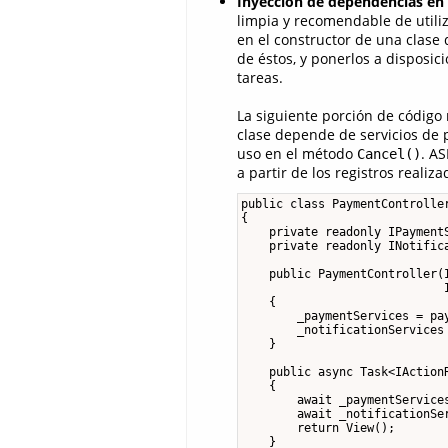
Inyección de dependencias en
limpia y recomendable de utili
en el constructor de una clase 
de éstos, y ponerlos a disposi
tareas.
La siguiente porción de códig
clase depende de servicios de 
uso en el método
. A
Cancel()
a partir de los registros realiz
public class PaymentController
{

    private readonly IPaymentS
    private readonly INotifica
    public PaymentController(I
                             
    {

        _paymentServices = pay
        _notificationServices 
    }

    public async Task<IActionR
    {

        await _paymentServices
        await _notificationSe
        return View();

    }
