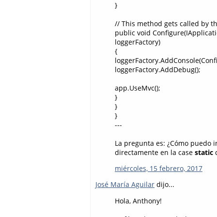
}
// This method gets called by t
public void Configure(IApplica
loggerFactory)
{
loggerFactory.AddConsole(Confi
loggerFactory.AddDebug();
app.UseMvc();
}
}
}
---
La pregunta es: ¿Cómo puedo in
directamente en la case
static
d
miércoles, 15 febrero, 2017
José María Aguilar
dijo...
Hola, Anthony!