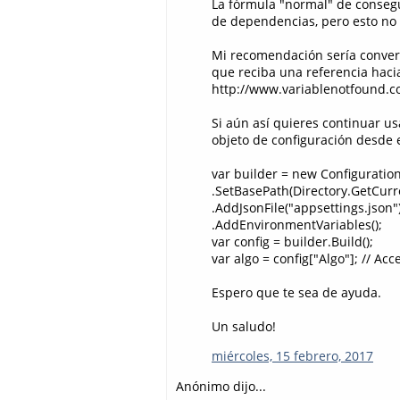
La fórmula "normal" de consegui
de dependencias, pero esto no t
Mi recomendación sería converti
que reciba una referencia hacia
http://www.variablenotfound.c
Si aún así quieres continuar us
objeto de configuración desde e
var builder = new Configuration
.SetBasePath(Directory.GetCurre
.AddJsonFile("appsettings.json"
.AddEnvironmentVariables();
var config = builder.Build();
var algo = config["Algo"]; // Ac
Espero que te sea de ayuda.
Un saludo!
miércoles, 15 febrero, 2017
Anónimo dijo...