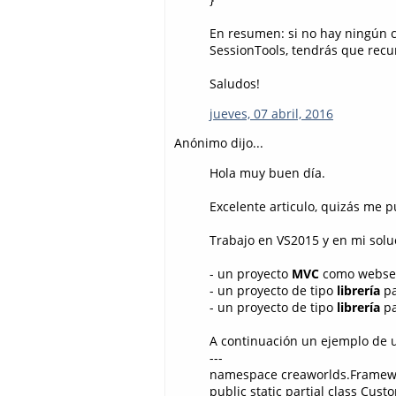
En resumen: si no hay ningún 
SessionTools, tendrás que recurr
Saludos!
jueves, 07 abril, 2016
Anónimo dijo...
Hola muy buen día.
Excelente articulo, quizás me p
Trabajo en VS2015 y en mi solu
- un proyecto
MVC
como webser
- un proyecto de tipo
librería
pa
- un proyecto de tipo
librería
pa
A continuación un ejemplo de u
---
namespace creaworlds.Framew
public static partial class Cust