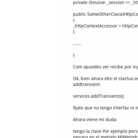
private ISession _session => _
public SomeOtherClass(IHttpCo
{
_httpContextAccessor = httpCon
}
.......
}
Com opuedes ver recibe por iny
Ok, bien ahora ebn el startuo e
addtransient.
services.addTransients();
fijate que no tengo interfaz ni n
Ahora viene mi duda:
tengo la clase Por ejemplo pers
pesona en el metodo MiMetodo q