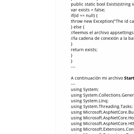
public static bool Exists(string i
var exists = false;
if(id == null) {
throw new Exception("The id can
} else {
//leemos el archivo appsetting
//la cadena de conexión a la b
}
return exists;
}
}
---
A continuación mi archivo
Star
---
using System;
using System.Collections.Gener
using System.Linq;
using System.Threading.Tasks;
using Microsoft.AspNetCore.Bui
using Microsoft.AspNetCore.Ho
using Microsoft.AspNetCore.Htt
using Microsoft.Extensions.Conf