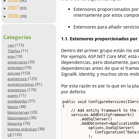
2008
(90)
►
2007
(83)
Extensores proporcionados por
►
internamente por estos compo
2006
(39)
►
Extensores para añadir servic
Categorías
1.1. Extensores proporcionados po
(115)
.net
Dentro del primer grupo están los e
(11)
10años
(18)
Por ejemplo, ASP.NET Core MVC está 
ajax
(35)
dependencias, pero obviamente, para 
aniversario
(16)
antispam
dependencias antes de que el framew
(153)
asp.net
SignalR, Identity, y muchos otros m
(125)
aspnetcore
(91)
aspnetcoremvc
Por esta razón es por lo que en la pl
(179)
aspnetmvc
por defecto:
(11)
auges
(57)
autobombo
public void ConfigureServices(IServ
(48)
{

blazor
    // Add entity Framework to the 
(29)
blazorserver
    services.AddEntityFramework()

(30)
blazorwasm
        .AddSqlServer()

(76)
blogging
        .AddDbContext<ApplicationDb
            options.UseSqlServer(

(38)
buenas prácticas
               Configuration["Data:
(133)
c#
            );
