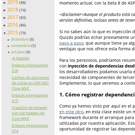
2019
(88)
momento actual, con la beta 8 de ASP
►
2018
(74)
►
<disclaimer>Aunque el producto está ca
2017
(83)
►
versión definitiva, incluso antes de tene
2016
(86)
►
Si no sabes aún lo que es inyección d
2015
(79)
▼
Quizás podrías echar previamente un 
diciembre
(8)
►
paso a paso
, que aunque tiene ya alg
noviembre
(5)
►
ventajas que nos ofrece esta forma 
octubre
(8)
▼
¡A Seattle!
Para los perezosos, podríamos resumi
Enlaces interesantes
con
inyección de dependencias desd
216
los desarrolladores podamos usarla e
necesidad de componentes de tercer
Cacheo de porciones
Simplemente, lo que veremos a continu
de vistas en ASP.NET
Core MVC
1. Cómo registrar dependenci
Enlaces interesantes
215
Como ya hemos visto por aquí en el p
Creación de enlaces
en este otro
, en esta clase existe u
con tag helpers de
framework durante el arranque para 
Core MVC
utilizadas por nuestra aplicación. E
Enlaces interesantes
oportunidad de registrar las depende
214