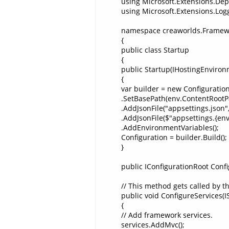
using Microsoft.Extensions.Dep
using Microsoft.Extensions.Log
namespace creaworlds.Framew
{
public class Startup
{
public Startup(IHostingEnviron
{
var builder = new Configuration
.SetBasePath(env.ContentRootP
.AddJsonFile("appsettings.json"
.AddJsonFile($"appsettings.{en
.AddEnvironmentVariables();
Configuration = builder.Build();
}
public IConfigurationRoot Config
// This method gets called by t
public void ConfigureServices(IS
{
// Add framework services.
services.AddMvc();