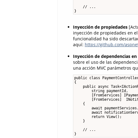
    // ...

}
Inyección de propiedades
[Act
inyección de propiedades en el 
funcionalidad ha sido descartad
aquí:
https://github.com/aspne
Inyección de dependencias e
sobre el uso de las dependenci
una acción MVC parámetros que
public class PaymentController
{

    public async Task<IActionR
        string paymentId, 

        [FromServices] IPaymen
        [FromServices]  INotif
    {

        await paymentServices.
        await notificationSer
        return View();

    }

    // ...

}