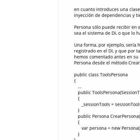
en cuanto introduces una clase
inyección de dependencias y ti
Persona sólo puede recibir en el
sea el sistema de DI, o que lo 
Una forma, por ejemplo, sería h
registrado en el DI, y que por t
hemos comentado antes en su co
Persona desde el método CrearP
public class ToolsPersona
{
...
public ToolsPersona(SessionTo
{
_sessionTools = sessionTool
}
public Persona CrearPersona(
{
var persona = new Persona(no
}
}