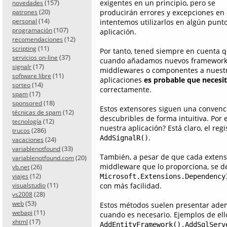
(157)
exigentes en un principio, pero se
novedades
(20)
producirán errores y excepciones en
patrones
(14)
personal
intentemos utilizarlos en algún punto
(107)
programación
aplicación.
(12)
recomendaciones
(11)
scripting
Por tanto, tened siempre en cuenta 
(37)
servicios on-line
cuando añadamos nuevos framework
(17)
signalr
middlewares o componentes a nuest
(11)
software libre
aplicaciones
es probable que necesit
(14)
sorteo
correctamente.
(17)
spam
(18)
sponsored
Estos extensores siguen una convenc
(12)
técnicas de spam
descubribles de forma intuitiva. Por
(12)
tecnología
nuestra aplicación? Está claro, el reg
(286)
trucos
.
AddSignalR()
(24)
vacaciones
(33)
variablenotfound
También, a pesar de que cada exten
(20)
variablenotfound.com
middleware que lo proporciona, se d
(26)
vb.net
(12)
viajes
Microsoft.Extensions.Dependency
(11)
con más facilidad.
visualstudio
(28)
vs2008
(53)
web
Estos métodos suelen presentar ad
(11)
webapi
cuando es necesario. Ejemplos de ell
(17)
xhtml
AddEntityFramework().AddSqlServ