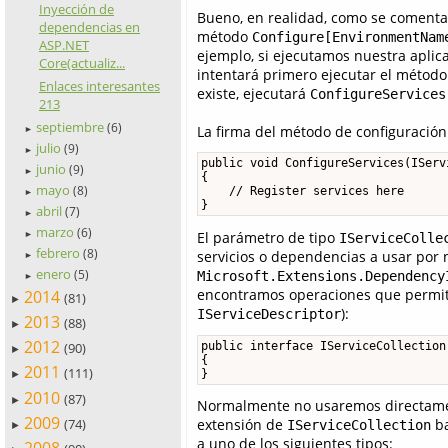
Inyección de
Bueno, en realidad, como se comenta 
dependencias en
método
Configure[EnvironmentNam
ASP.NET
ejemplo, si ejecutamos nuestra apli
Core(actualiz...
intentará primero ejecutar el métod
Enlaces interesantes
existe, ejecutará
ConfigureServices
213
septiembre
(6)
La firma del método de configuración 
►
julio
(9)
►
public void ConfigureServices(IServ
junio
(9)
►
{

mayo
(8)
    // Register services here

►
}
abril
(7)
►
marzo
(6)
El parámetro de tipo
►
IServiceColle
febrero
(8)
servicios o dependencias a usar por n
►
enero
(5)
Microsoft.Extensions.Dependency
►
encontramos operaciones que permiten
2014
(81)
►
):
IServiceDescriptor
2013
(88)
►
2012
public interface IServiceCollection
(90)
►
{

2011
(111)
}
►
2010
(87)
►
Normalmente no usaremos directament
2009
(74)
extensión de
ba
IServiceCollection
►
a uno de los siguientes tipos: