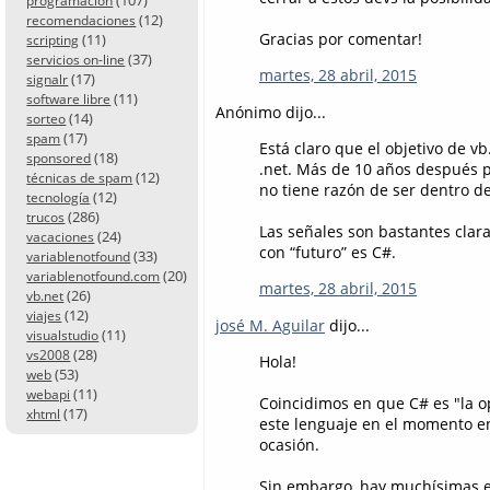
programación
(12)
recomendaciones
Gracias por comentar!
(11)
scripting
(37)
servicios on-line
martes, 28 abril, 2015
(17)
signalr
(11)
software libre
Anónimo dijo...
(14)
sorteo
(17)
spam
Está claro que el objetivo de v
(18)
sponsored
.net. Más de 10 años después p
(12)
técnicas de spam
no tiene razón de ser dentro de
(12)
tecnología
(286)
trucos
Las señales son bastantes clara
(24)
vacaciones
con “futuro” es C#.
(33)
variablenotfound
(20)
variablenotfound.com
martes, 28 abril, 2015
(26)
vb.net
(12)
viajes
josé M. Aguilar
dijo...
(11)
visualstudio
(28)
vs2008
Hola!
(53)
web
(11)
webapi
Coincidimos en que C# es "la o
(17)
xhtml
este lenguaje en el momento e
ocasión.
Sin embargo, hay muchísimas e