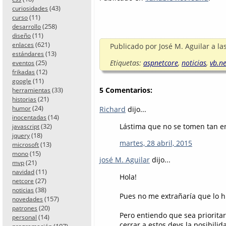
(43)
curiosidades
(11)
curso
(258)
desarrollo
(11)
diseño
(621)
enlaces
Publicado por
José M. Aguilar
a la
(13)
estándares
(25)
Etiquetas:
aspnetcore
,
noticias
,
vb.ne
eventos
(12)
frikadas
(11)
google
(33)
5 Comentarios:
herramientas
(21)
historias
(24)
humor
Richard
dijo...
(14)
inocentadas
Lástima que no se tomen tan e
(32)
javascript
(18)
jquery
martes, 28 abril, 2015
(13)
microsoft
(15)
mono
josé M. Aguilar
dijo...
(21)
mvp
(11)
navidad
Hola!
(27)
netcore
(38)
noticias
Pues no me extrañaría que lo h
(157)
novedades
(20)
patrones
Pero entiendo que sea priorita
(14)
personal
cerrar a estos devs la posibili
(107)