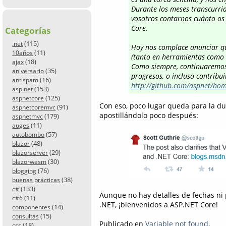
Durante los meses transcurrid
vosotros contarnos cuánto os 
Core.
Categorías
(115)
.net
Hoy nos complace anunciar 
(11)
10años
(tanto en herramientas como e
(18)
ajax
Como siempre, continuaremos e
(35)
aniversario
progresos, o incluso contribui
(16)
antispam
http://github.com/aspnet/ho
(153)
asp.net
(125)
aspnetcore
Con eso, poco lugar queda para la dud
(91)
aspnetcoremvc
apostillándolo poco después:
(179)
aspnetmvc
(11)
auges
(57)
autobombo
(48)
blazor
(29)
blazorserver
(30)
blazorwasm
(76)
blogging
(38)
buenas prácticas
(133)
c#
Aunque no hay detalles de fechas ni 
(11)
c#6
.NET, ¡bienvenidos a ASP.NET Core!
(14)
componentes
(15)
consultas
Publicado en
Variable not found
.
(18)
css