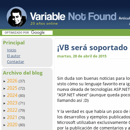
Artícu
20 años online
Principal
¡VB será soportado
Inicio
El autor
martes, 28 de abril de 2015
Contactar
Archivo del blog
Sin duda son buenas noticias para lo
2026
(37)
►
visto cómo su lenguaje favorito era i
2025
(72)
nueva oleada de tecnologías ASP.NE
►
“ASP.NET vNext” (aunque queda poco
2024
(80)
►
llamando así ;D)
2023
(71)
►
2022
(79)
Y la verdad es que había un poco de 
►
los desarrollos y ejemplos publicados
2021
(79)
►
Microsoft utilizaban exclusivamente C
2020
(80)
►
por la publicación de comentarios y a