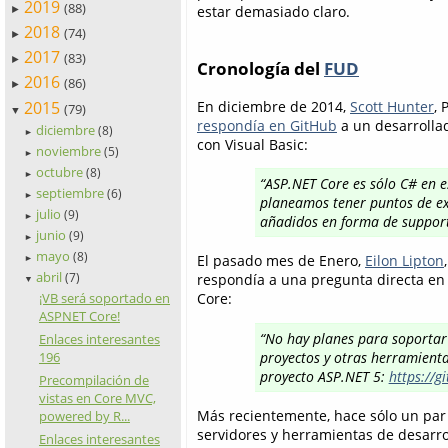
2019
(88)
estar demasiado claro.
►
2018
(74)
►
2017
(83)
►
Cronología del
FUD
2016
(86)
►
2015
En diciembre de 2014,
Scott Hunter
, 
(79)
▼
respondía en GitHub
a un desarrolla
diciembre
(8)
►
con Visual Basic:
noviembre
(5)
►
octubre
(8)
►
“ASP.NET Core es sólo C# en e
septiembre
(6)
►
planeamos tener puntos de ex
julio
(9)
►
añadidos en forma de support
junio
(9)
►
mayo
(8)
El pasado mes de Enero,
Eilon Lipton
►
abril
(7)
respondía a una pregunta directa en 
▼
¡VB será soportado en
Core:
ASPNET Core!
“No hay planes para soportar 
Enlaces interesantes
196
proyectos y otras herramientas
proyecto ASP.NET 5:
https://
Precompilación de
vistas en Core MVC,
Más recientemente, hace sólo un pa
powered by R...
servidores y herramientas de desarroll
Enlaces interesantes