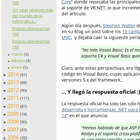
Core
” donde repasaba las principale
195
al soporte de VB.NET, lo que increme
101 citas célebres más
del artículo.
del mundo de la
informática...
Algún día después,
Stephen Walter
(e
Enlaces interesantes
en su blog un post sobre los
10 camb
194
MVC
, y dejaba caer la siguiente perla
Enlaces interesantes
193
“No más Visual Basic. Es el m
marzo
(6)
soporta C# y Visual Basic que
►
febrero
(8)
►
enero
(5)
Claro, ante estas perspectivas, era l
►
2014
código en Visual Basic, cuyas aplic
(81)
►
versiones 5.x del framework…
2013
(88)
►
2012
(90)
… Y llegó la respuesta oficial :
►
2011
(111)
►
La respuesta oficial ha sido tan sólo
2010
(87)
►
desarrollo y herramientas .NET para 
2009
(74)
14
” en el que anuncia:
►
2008
(90)
►
“Hemos hablado de que ASP.NE
2007
(83)
►
Roslyn y el soporte cross-plat
2006
(39)
►
es una tarea sencilla, y nos 