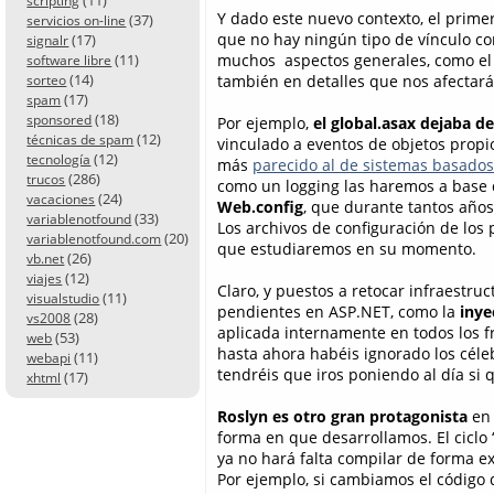
scripting
Y dado este nuevo contexto, el prim
(37)
servicios on-line
que no hay ningún tipo de vínculo co
(17)
signalr
(11)
muchos aspectos generales, como el 
software libre
(14)
también en detalles que nos afectarán
sorteo
(17)
spam
(18)
sponsored
Por ejemplo,
el global.asax dejaba d
(12)
técnicas de spam
vinculado a eventos de objetos propio
(12)
tecnología
más
parecido al de sistemas basado
(286)
trucos
como un logging las haremos a base 
(24)
vacaciones
Web.config
, que durante tantos años
(33)
variablenotfound
Los archivos de configuración de lo
(20)
variablenotfound.com
que estudiaremos en su momento.
(26)
vb.net
(12)
viajes
Claro, y puestos a retocar infraestru
(11)
visualstudio
pendientes en ASP.NET, como la
inye
(28)
vs2008
aplicada internamente en todos los 
(53)
web
hasta ahora habéis ignorado los céle
(11)
webapi
tendréis que iros poniendo al día si 
(17)
xhtml
Roslyn es otro gran protagonista
en 
forma en que desarrollamos. El ciclo 
ya no hará falta compilar de forma ex
Por ejemplo, si cambiamos el código 