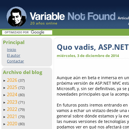
Artícu
20 años online
Principal
Quo vadis, ASP.NE
Inicio
El autor
miércoles, 3 de diciembre de 2014
Contactar
Archivo del blog
Aunque aún en beta e inmersa en un 
2026
(37)
►
próxima versión de ASP.NET MVC est
2025
(72)
Microsoft, y, sin ser definitivas, ya s
►
novedades principales que la acomp
2024
(80)
►
2023
(71)
►
En futuros posts iremos entrando en
2022
(79)
vamos a echar un vistazo desde una c
►
general sobre dónde estamos y la ev
2021
(79)
►
las nuevas versiones de tecnologías 
2020
(80)
►
podamos ver en qué nos afectará como