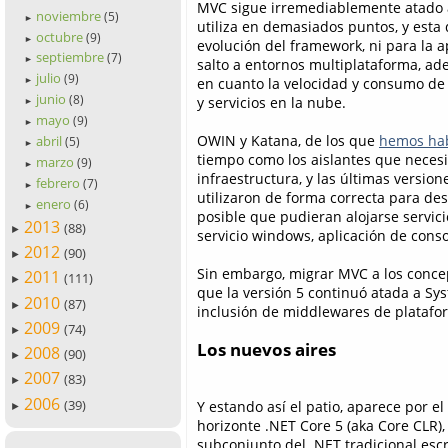
MVC sigue irremediablemente atado 
noviembre
(5)
►
utiliza en demasiados puntos, y esta
octubre
(9)
►
evolución del framework, ni para la 
septiembre
(7)
►
salto a entornos multiplataforma, a
julio
(9)
en cuanto la velocidad y consumo de 
►
junio
(8)
y servicios en la nube.
►
mayo
(9)
►
OWIN y Katana, de los que
hemos hab
abril
(5)
►
tiempo como los aislantes que necesi
marzo
(9)
►
infraestructura, y las últimas versi
febrero
(7)
►
utilizaron de forma correcta para d
enero
(6)
►
posible que pudieran alojarse servic
2013
(88)
►
servicio windows, aplicación de cons
2012
(90)
►
Sin embargo, migrar MVC a los conce
2011
(111)
►
que la versión 5 continuó atada a S
2010
(87)
►
inclusión de middlewares de platafo
2009
(74)
►
Los nuevos aires
2008
(90)
►
2007
(83)
►
2006
(39)
Y estando así el patio, aparece por el
►
horizonte .NET Core 5 (aka Core CLR),
subconjunto del .NET tradicional escr