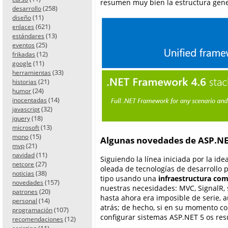
resumen muy bien la estructura gene
(258)
desarrollo
(11)
diseño
(621)
enlaces
(13)
estándares
(25)
eventos
(12)
frikadas
(11)
google
(33)
herramientas
(21)
historias
(24)
humor
(14)
inocentadas
(32)
javascript
(18)
jquery
(13)
microsoft
(15)
mono
Algunas novedades de ASP.NE
(21)
mvp
(11)
navidad
Siguiendo la línea iniciada por la i
(27)
netcore
oleada de tecnologías de desarrollo 
(38)
noticias
tipo usando una
infraestructura co
(157)
novedades
nuestras necesidades: MVC, SignalR, 
(20)
patrones
hasta ahora era imposible de serie, 
(14)
personal
atrás; de hecho, si en su momento c
(107)
programación
configurar sistemas ASP.NET 5 os resu
(12)
recomendaciones
(11)