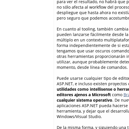
para ver el resultado, no habrá que 
no sólo afecta al workflow del proces
despliegue que hasta ahora no existí
pero seguro que podemos acostumbr
En cuanto al tooling, también cambia
pueden lanzarse fácilmente desde l
múltiplo en un contexto multiplatafo
forma independientemente de si es
tengamos que usar oscuros comandos 
otras herramientas proporcionarán i
utilizar, aunque probablemente dete
momento, desde línea de comandos.
Puede usarse cualquier tipo de edito
ASP.NET, e incluso existen proyecto
utilidades como intellisense o herra
editores ajenos a Microsoft
como
Br
cualquier sistema operativo
. De nue
aplicaciones ASP.NET pueda hacerse 
herramienta, y dejar que el desarroll
Windows/Visual Studio.
De la misma forma, y siguiendo una 