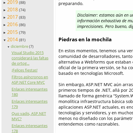
2019
(88)
preparando.
►
2018
(74)
►
Disclaimer: estamos aún en u
2017
(83)
►
información exhaustiva de muc
2016
(86)
►
imprecisiones. Pero bueno, di
2015
(79)
►
Piedras en la mochila
2014
(81)
▼
diciembre
(7)
▼
En estos momentos, tenemos una vers
Visual Studio 2015
comunidad de desarrolladores, tanto
considerará las faltas
alternativa a Webforms que estaban e
de ortog...
oficial de la primera versión, se ha c
¡Felices fiestas!
basado en tecnologías Microsoft.
Filtros asíncronos en
ASP.NET Core MVC
Sin embargo, ASP.NET MVC aún arras
Enlaces interesantes
primeros tiempos de .NET, allá por 2
180
llamado de forma genérica “System.W
Enlaces interesantes
monolítica infraestructura básica sob
179
aplicaciones ASP.NET actuales, es en
tecnologías y servidores, y en muchos
Quo vadis, ASP.NET
menos no diseñado con los parámetro
MVC?
entendemos como razonables.
Enlaces interesantes
178