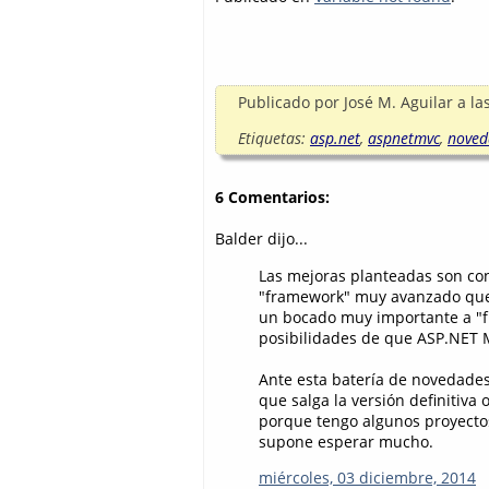
Publicado por
José M. Aguilar
a la
Etiquetas:
asp.net
,
aspnetmvc
,
noved
6 Comentarios:
Balder dijo...
Las mejoras planteadas son co
"framework" muy avanzado que 
un bocado muy importante a "f
posibilidades de que ASP.NET 
Ante esta batería de novedades
que salga la versión definitiva
porque tengo algunos proyectos 
supone esperar mucho.
miércoles, 03 diciembre, 2014