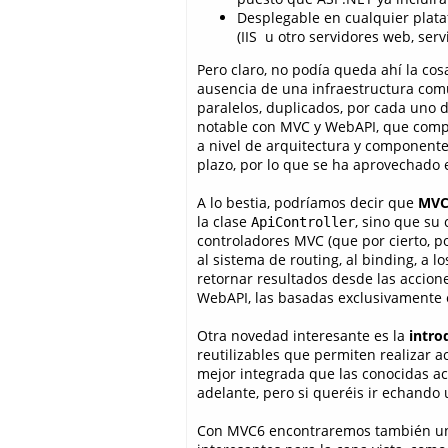
Desplegable en cualquier plata
(IIS u otro servidores web, serv
Pero claro, no podía queda ahí la co
ausencia de una infraestructura co
paralelos, duplicados, por cada uno 
notable con MVC y WebAPI, que compa
a nivel de arquitectura y componentes
plazo, por lo que se ha aprovechad
A lo bestia, podríamos decir que
MVC
la clase
, sino que su
ApiController
controladores MVC (que por cierto, p
al sistema de routing, al binding, a 
retornar resultados desde las accion
WebAPI, las basadas exclusivamente e
Otra novedad interesante es la
intro
reutilizables que permiten realizar 
mejor integrada que las conocidas ac
adelante, pero si queréis ir echando
Con MVC6 encontraremos también un