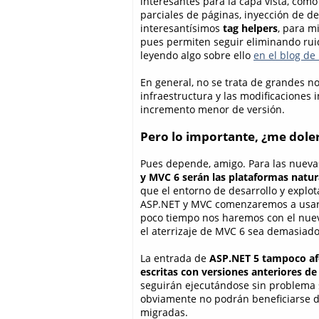
interesantes para la capa vista, como
parciales de páginas, inyección de de
interesantísimos
tag helpers
, para m
pues permiten seguir eliminando ruido 
leyendo algo sobre ello
en el blog de
En general, no se trata de grandes n
infraestructura y las modificaciones 
incremento menor de versión.
Pero lo importante, ¿me dole
Pues depende, amigo. Para las nuev
y MVC 6 serán las plataformas natur
que el entorno de desarrollo y explo
ASP.NET y MVC comenzaremos a usarl
poco tiempo nos haremos con el nuev
el aterrizaje de MVC 6 sea demasiado
La entrada de
ASP.NET 5 tampoco afe
escritas con versiones anteriores 
seguirán ejecutándose sin problema s
obviamente no podrán beneficiarse d
migradas.