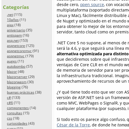
desde cero,
open source
, con vocació
Categorías
multiplataforma (soportado directam
(115)
.net
Linux y Mac), fácilmente distribuible 
(11)
10años
de Nuget y optimizado en el mundo 
(18)
ajax
para obtener lo mejor de los entorno
(35)
aniversario
servidor, tanto cloud como on premis
(16)
antispam
(153)
asp.net
.NET Core 5 no supone, al menos de m
(125)
aspnetcore
será la 4.6, y que seguirá una línea 
(91)
aspnetcoremvc
alternativa optimizada para distinto
(179)
aspnetmvc
que decidiremos sobre qué infraestr
(11)
auges
ventajas de Core CLR en el mundo web
(57)
autobombo
de memoria de servidor para ser proc
(48)
blazor
la infraestructura tradicional. Imag
(29)
blazorserver
aprovechamiento de recursos de un s
(30)
blazorwasm
(76)
blogging
¿Y qué tiene todo esto que ver con A
(38)
buenas prácticas
versión de ASP.NET será un framewor
(133)
c#
(11)
como MVC, WebPages o SignalR, y que
c#6
(14)
cualquier plataforma (por supuesto, 
componentes
(15)
consultas
(18)
css
Si todo esto os parece algo confuso,
(43)
curiosidades
César de la Torre
, de donde he
tomad
(11)
curso