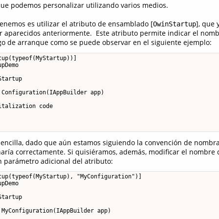
ue podemos personalizar utilizando varios medios.
tenemos es utilizar el atributo de ensamblado [
], que 
OwinStartup
r aparecidos anteriormente. Este atributo permite indicar el nomb
go de arranque como se puede observar en el siguiente ejemplo:
up(typeof(MyStartup))]

pDemo

tartup

Configuration(IAppBuilder app)

talization code

sencilla, dado que aún estamos siguiendo la convención de nombra
aría correctamente. Si quisiéramos, además, modificar el nombre 
n parámetro adicional del atributo:
tup(typeof(MyStartup), "MyConfiguration")]

pDemo

tartup

MyConfiguration(IAppBuilder app)
