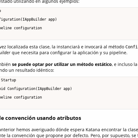
stado utilizando en algunos ejemplos:


iguration(IAppBuilder app)

eline configuration

vez localizada esta clase, la instanciará e invocará al método
Confi
uilder
que necesita para configurar la aplicación y su pipeline.
ambién
se puede optar por utilizar un método estático
, e incluso l
endo un resultado idéntico:
Startup

id Configuration(IAppBuilder app)

eline configuration

de convención usando atributos
 anterior hemos averiguado dónde espera Katana encontrar la clas
te la convención que propone por defecto. Pero, por supuesto, se 