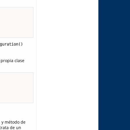
guration()
a propia clase
e y método de
trata de un