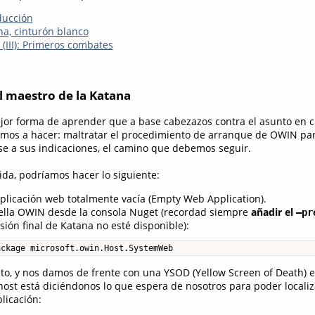
ducción
na, cinturón blanco
(III): Primeros combates
l maestro de la Katana
or forma de aprender que a base cabezazos contra el asunto en cu
mos a hacer: maltratar el procedimiento de arranque de OWIN par
e a sus indicaciones, el camino que debemos seguir.
da, podríamos hacer lo siguiente:
licación web totalmente vacía (Empty Web Application).
ella OWIN desde la consola Nuget (recordad siempre
añadir el
–pr
sión final de Katana no esté disponible):
ackage microsoft.owin.Host.SystemWeb
to, y nos damos de frente con una YSOD (Yellow Screen of Death) e
ost está diciéndonos lo que espera de nosotros para poder localiza
plicación: