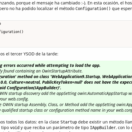
nzando, porque el mensaje ha cambiado :-). En esta ocasión, el hos
 pero no ha podido localizar el método
que espera
Configuration()


iguration()

s el tercer YSOD de la tarde:
ng errors occurred while attempting to load the app.
y found containing an OwinStartupAttribute.
iguration' method on class 'WebApplication9.Startup, WebApplicatio
.0.0, Culture=neutral, PublicKeyToken=null' does not have the expec
oid Configuration(IAppBuilder)'.
WIN startup discovery add the appSetting owin:AutomaticAppStartup wi
 your web.config.
he OWIN startup Assembly, Class, or Method add the appSetting owin:A
ly qualified startup class or configuration method name in your web.conf
os todos los datos: en la clase
debe existir un método ll
Startup
 tipo
y que reciba un parámetro de tipo
, con lo
void
IAppBuilder