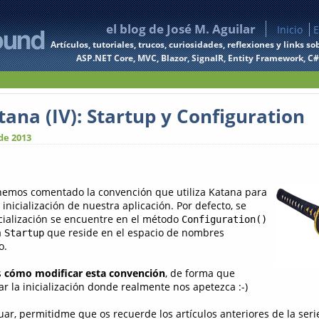
el blog de José M. Aguilar
Inicio
E
Artículos, tutoriales, trucos, curiosidades, reflexiones y links
ASP.NET Core, MVC, Blazor, SignalR, Entity Framework, C#, 
ana (IV): Startup y Configuration
de 2013
hemos comentado la convención que utiliza Katana para
 inicialización de nuestra aplicación. Por defecto, se
cialización se encuentre en el método
Configuration()
a
que reside en el espacio de nombres
Startup
o.
s
cómo modificar esta convención
, de forma que
la inicialización donde realmente nos apetezca :-)
ar, permitidme que os recuerde los artículos anteriores de la seri