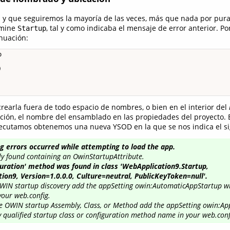
 y que seguiremos la mayoría de las veces, más que nada por pur
omine
, tal y como indicaba el mensaje de error anterior. Por
Startup
nuación:




rearla fuera de todo espacio de nombres, o bien en el interior del
cación, el nombre del ensamblado en las propiedades del proyecto. 
ejecutamos obtenemos una nueva YSOD en la que se nos indica el si
ng errors occurred while attempting to load the app.
ly found containing an OwinStartupAttribute.
guration' method was found in class 'WebApplication9.Startup,
ion9, Version=1.0.0.0, Culture=neutral, PublicKeyToken=null'.
WIN startup discovery add the appSetting owin:AutomaticAppStartup wi
 your web.config.
he OWIN startup Assembly, Class, or Method add the appSetting owin:A
ly qualified startup class or configuration method name in your web.conf