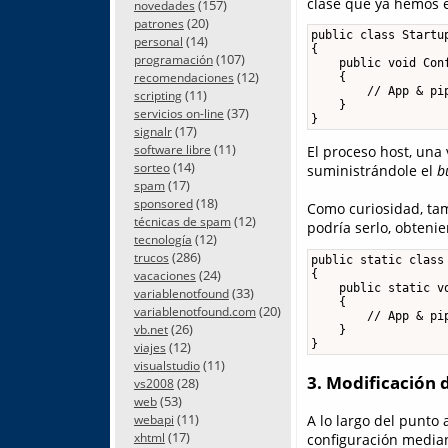
clase que ya hemos e
(157)
novedades
(20)
patrones
public class Startup
(14)
personal
{

(107)
programación
    public void Conf
(12)
recomendaciones
    {

        // App & pip
(11)
scripting
    }

(37)
servicios on-line
}
(17)
signalr
(11)
El proceso host, una 
software libre
(14)
sorteo
suministrándole el
b
(17)
spam
(18)
sponsored
Como curiosidad, t
(12)
técnicas de spam
podría serlo, obteni
(12)
tecnología
(286)
trucos
public static class 
(24)
{

vacaciones
    public static vo
(33)
variablenotfound
    {

(20)
variablenotfound.com
        // App & pip
(26)
vb.net
    }

}
(12)
viajes
(11)
visualstudio
3. Modificación 
(28)
vs2008
(53)
web
(11)
A lo largo del punto
webapi
(17)
xhtml
configuración median