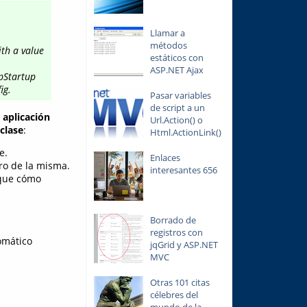
Llamar a
métodos
th a value
estáticos con
ASP.NET Ajax
ppStartup
ig.
Pasar variables
de script a un
a aplicación
Url.Action() o
 clase
:
Html.ActionLink()
se.
Enlaces
ro de la misma.
interesantes 656
ique cómo
Borrado de
registros con
omático
jqGrid y ASP.NET
MVC
Otras 101 citas
célebres del
mundo de la