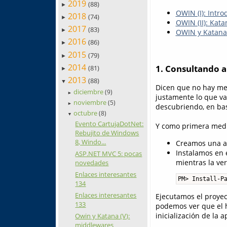
2019
(88)
►
OWIN (I): Intro
2018
(74)
►
OWIN (II): Kata
2017
(83)
►
OWIN y Katana 
2016
(86)
►
2015
(79)
►
2014
1. Consultando a
(81)
►
2013
(88)
▼
Dicen que no hay mej
diciembre
(9)
►
justamente lo que va
noviembre
(5)
►
descubriendo, en bas
octubre
(8)
▼
Evento CartujaDotNet:
Y como primera medi
Rebujito de Windows
8, Windo...
Creamos una ap
Instalamos en 
ASP.NET MVC 5: pocas
mientras la ver
novedades
Enlaces interesantes
PM> Install-P
134
Enlaces interesantes
Ejecutamos el proyec
133
podemos ver que el h
inicialización de la a
Owin y Katana (V):
middlewares