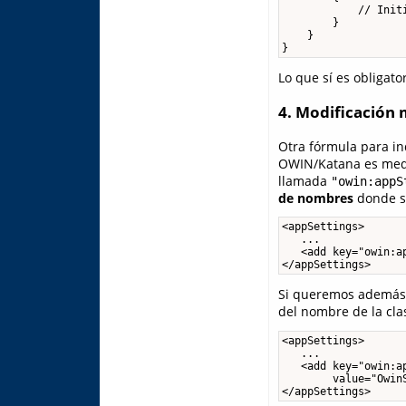
            // Initi
        }

    }

}
Lo que sí es obligato
4. Modificación 
Otra fórmula para in
OWIN/Katana es media
llamada
"owin:appS
de nombres
donde se
<appSettings>

   ...

   <add key="owin:a
</appSettings>
Si queremos además 
del nombre de la cla
<appSettings>

   ...

   <add key="owin:ap
        value="Owin
</appSettings>