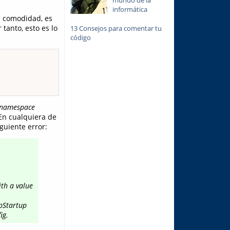
informática
a comodidad, es
 tanto, esto es lo
13 Consejos para comentar tu
código
namespace
En cualquiera de
guiente error:
th a value
ppStartup
ig.