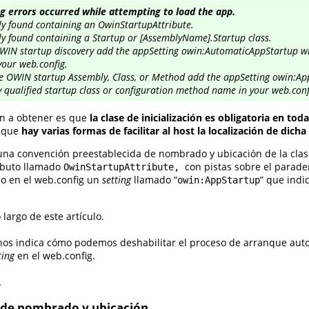
ng errors occurred while attempting to load the app.
ly found containing an OwinStartupAttribute.
y found containing a Startup or [AssemblyName].Startup class.
WIN startup discovery add the appSetting owin:AutomaticAppStartup wi
 your web.config.
he OWIN startup Assembly, Class, or Method add the appSetting owin:A
ly qualified startup class or configuration method name in your web.conf
ón a obtener es que
la clase de inicialización es obligatoria en tod
, que
hay varias formas de facilitar al host la localización de dicha
na convención preestablecida de nombrado y ubicación de la cla
ibuto llamado
con pistas sobre el parade
OwinStartupAttribute,
o en el web.config un
setting
llamado “
” que ind
owin:AppStartup
 largo de este artículo.
nos indica cómo podemos deshabilitar el proceso de arranque aut
ting
en el web.config.
…
 de nombrado y ubicación