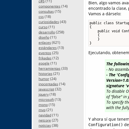
(11)
c#6
Bien, algo vamos ava
(14)
componentes
encontrado la clase,
(15)
consultas
Vamos a dárselo:
(18)
css
(43)
curiosidades
public class Startup
(11)
curso
{

    public void Conf
(258)
desarrollo
    {

(11)
diseño
    }

(621)
enlaces
}
(13)
estándares
Ejecutando, obtenemo
(25)
eventos
(12)
frikadas
(11)
google
The followi
(33)
herramientas
- No assembl
(21)
historias
- The 'Conf
(24)
humor
Version=1.0
(14)
inocentadas
signature 'v
(32)
javascript
To disable O
(18)
jquery
of "false" in
(13)
microsoft
To specify t
(15)
mono
with the ful
(21)
mvp
(11)
navidad
Y ahora sí que tenem
(27)
netcore
de
Configuration()
(38)
noticias