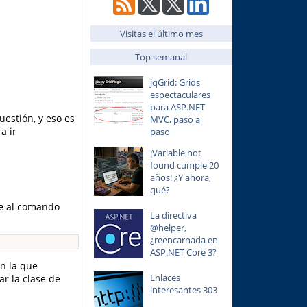
Visitas el último mes
Top semanal
jqGrid: Grids
espectaculares
para ASP.NET
estión, y eso es
MVC, paso a
a ir
paso
¡Variable not
found cumple 20
años! ¿Y ahora,
qué?
al comando
e
La directiva
@helper,
¿reencarnada en
ASP.NET Core 3?
n la que
Enlaces
r la clase de
interesantes 303