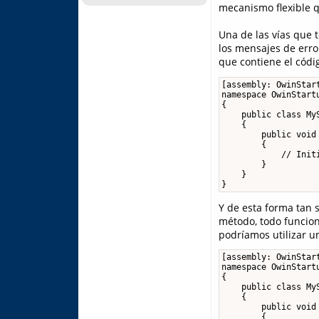
mecanismo flexible q
Una de las vías que 
los mensajes de erro
que contiene el códi
[assembly: OwinStart
namespace OwinStartu
{

    public class MyS
    {

        public void 
        {

            // Initi
        }

    }

}
Y de esta forma tan 
método, todo funcion
podríamos utilizar u
[assembly: OwinStar
namespace OwinStartu
{

    public class MyS
    {

        public void 
        {
