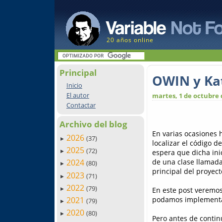
20 años online
Principal
OWIN y Kat
Inicio
El autor
martes, 1 de octubre 
Contactar
Archivo del blog
En varias ocasiones 
2026
(37)
►
localizar el código de
2025
(72)
espera que dicha ini
►
de una clase llamad
2024
(80)
►
principal del proyect
2023
(71)
►
2022
(79)
En este post veremo
►
podamos implementar 
2021
(79)
►
2020
(80)
►
Pero antes de continu