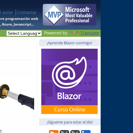
l autor
Contactar
 sobre programación web
Azure, Javascript...
Powered by
Translate
¡Aprende Blazor conmigo!
¡Sígueme para estar al día!
e: