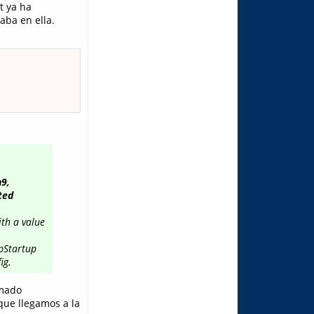
t ya ha
ba en ella.
n9,
ted
th a value
ppStartup
ig.
amado
 que llegamos a la