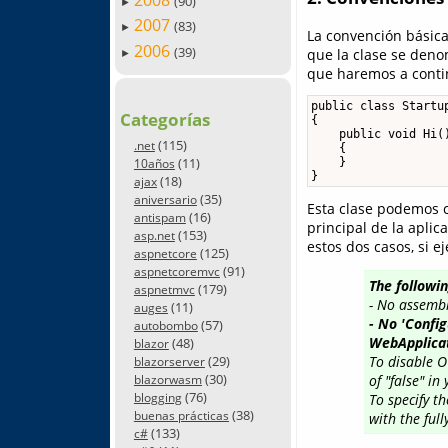
2008
(90)
►
2007
(83)
►
La convención básica
2006
(39)
que la clase se den
►
que haremos a conti
public class Startup
Categorías
{

    public void Hi()
(115)
.net
    {

(11)
    }

10años
}
(18)
ajax
(35)
aniversario
Esta clase podemos c
(16)
antispam
principal de la apli
(153)
asp.net
estos dos casos, si 
(125)
aspnetcore
(91)
aspnetcoremvc
The followi
(179)
aspnetmvc
- No assemb
(11)
auges
- No 'Confi
(57)
autobombo
WebApplicat
(48)
blazor
(29)
To disable O
blazorserver
(30)
of "false" in
blazorwasm
(76)
blogging
To specify t
(38)
buenas prácticas
with the ful
(133)
c#