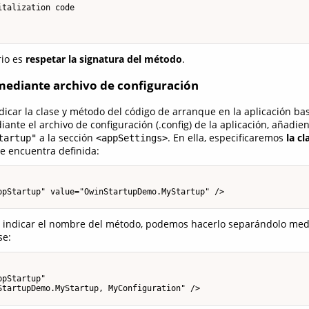
talization code

rio es
respetar la signatura del método
.
mediante archivo de configuración
dicar la clase y método del código de arranque en la aplicación ba
nte el archivo de configuración (.config) de la aplicación, añadi
a la sección
. En ella, especificaremos
la cl
tartup"
<appSettings>
 encuentra definida:
ppStartup" value="OwinStartupDemo.MyStartup" />

indicar el nombre del método, podemos hacerlo separándolo me
se:
pStartup" 

StartupDemo.MyStartup, MyConfiguration" />
