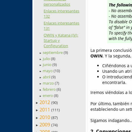
personalizados
The followi
- No assemb
Enlaces interesantes
- No assembl
132
To disable O
Enlaces interesantes
of "false" in
131
To specify t
OWIN y Katana (IV):
with the ful
Startup y
Configuration
La primera conclusi
septiembre
(9)
►
OWIN
. Y la segunda
julio
(8)
►
junio
(9)
Ciñéndonos a u
►
mayo
Usando un atr
(10)
►
O introduciend
abril
(9)
►
encontrarla.
marzo
(7)
►
febrero
(6)
►
Iremos viéndolas a lo
enero
(8)
►
2012
(90)
Por último, también 
►
estableciendo un
set
2011
(111)
►
2010
(87)
►
Sigamos indagando
2009
(74)
►
2. Convenciones