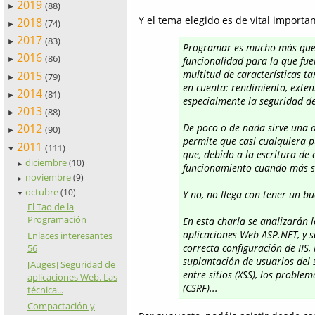
2019
(88)
►
Y el tema elegido es de vital import
2018
(74)
►
2017
(83)
►
Programar es mucho más que l
2016
(86)
funcionalidad para la que fue
►
multitud de características t
2015
(79)
►
en cuenta: rendimiento, extens
2014
(81)
►
especialmente la seguridad de
2013
(88)
►
2012
De poco o de nada sirve una a
(90)
►
permite que casi cualquiera 
2011
(111)
▼
que, debido a la escritura de
diciembre
(10)
►
funcionamiento cuando más se
noviembre
(9)
►
octubre
(10)
Y no, no llega con tener un bue
▼
El Tao de la
Programación
En esta charla se analizarán l
aplicaciones Web ASP.NET, y s
Enlaces interesantes
correcta configuración de IIS,
56
suplantación de usuarios del 
[Auges] Seguridad de
entre sitios (XSS), los proble
aplicaciones Web. Las
(CSRF)...
técnica...
Compactación y