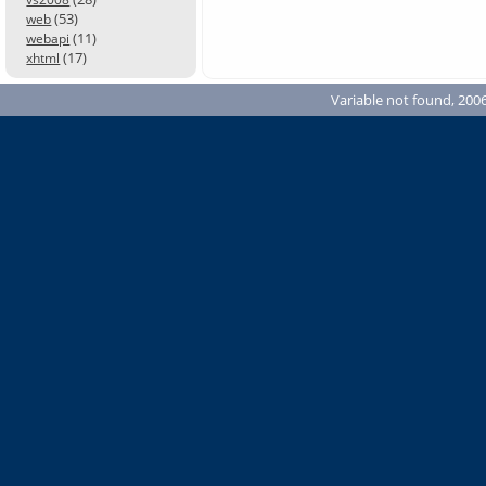
(53)
web
(11)
webapi
(17)
xhtml
Variable not found, 2006