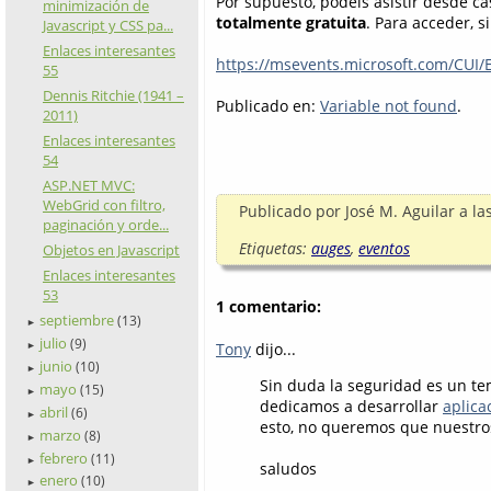
Por supuesto, podéis asistir desde ca
minimización de
totalmente gratuita
. Para acceder, s
Javascript y CSS pa...
Enlaces interesantes
https://msevents.microsoft.com/CUI
55
Dennis Ritchie (1941 –
Publicado en:
Variable not found
.
2011)
Enlaces interesantes
54
ASP.NET MVC:
WebGrid con filtro,
Publicado por
José M. Aguilar
a la
paginación y orde...
Etiquetas:
auges
,
eventos
Objetos en Javascript
Enlaces interesantes
53
1 comentario:
septiembre
(13)
►
julio
(9)
Tony
dijo...
►
junio
(10)
►
Sin duda la seguridad es un te
mayo
(15)
►
dedicamos a desarrollar
aplica
abril
(6)
►
esto, no queremos que nuestros
marzo
(8)
►
febrero
(11)
►
saludos
enero
(10)
►