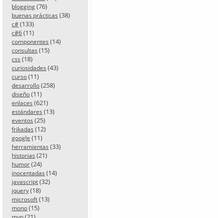
(76)
blogging
(38)
buenas prácticas
(133)
c#
(11)
c#6
(14)
componentes
(15)
consultas
(18)
css
(43)
curiosidades
(11)
curso
(258)
desarrollo
(11)
diseño
(621)
enlaces
(13)
estándares
(25)
eventos
(12)
frikadas
(11)
google
(33)
herramientas
(21)
historias
(24)
humor
(14)
inocentadas
(32)
javascript
(18)
jquery
(13)
microsoft
(15)
mono
(21)
mvp