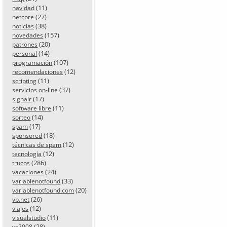
(11)
navidad
(27)
netcore
(38)
noticias
(157)
novedades
(20)
patrones
(14)
personal
(107)
programación
(12)
recomendaciones
(11)
scripting
(37)
servicios on-line
(17)
signalr
(11)
software libre
(14)
sorteo
(17)
spam
(18)
sponsored
(12)
técnicas de spam
(12)
tecnología
(286)
trucos
(24)
vacaciones
(33)
variablenotfound
(20)
variablenotfound.com
(26)
vb.net
(12)
viajes
(11)
visualstudio
(28)
vs2008