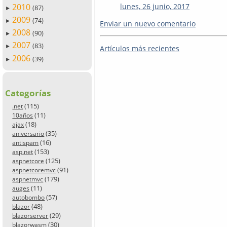
2010
lunes, 26 junio, 2017
(87)
►
2009
(74)
►
Enviar un nuevo comentario
2008
(90)
►
2007
(83)
►
Artículos más recientes
2006
(39)
►
Categorías
(115)
.net
(11)
10años
(18)
ajax
(35)
aniversario
(16)
antispam
(153)
asp.net
(125)
aspnetcore
(91)
aspnetcoremvc
(179)
aspnetmvc
(11)
auges
(57)
autobombo
(48)
blazor
(29)
blazorserver
(30)
blazorwasm