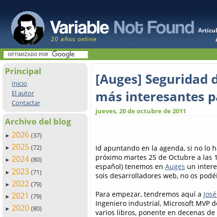
Artícu
20 años online
Principal
[Auges] Seguridad d
Inicio
más interesantes p
El autor
Contactar
jueves, 20 de octubre de 2011
Archivo del blog
2026
(37)
►
2025
(72)
Id apuntando en la agenda, si no lo h
►
próximo martes 25 de Octubre a las 1
2024
(80)
►
español) tenemos en
Auges
un intere
2023
(71)
►
sois desarrolladores web, no os podé
2022
(79)
►
Para empezar, tendremos aquí a
Jos
2021
(79)
►
Ingeniero industrial, Microsoft MVP 
2020
(80)
►
varios libros, ponente en decenas de 