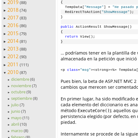
2019
(88)
{
►
  TempData[
"Message"
] = 
"He pasado 
2018
(74)
►
  RedirectToAction(
"ShowMessage"
);
2017
}
(83)
►
2016
(86)
►
public
 ActionResult ShowMessage()
2015
{
(79)
►
  return
 View();
2014
(81)
►
} 
2013
(88)
►
… podríamos tener en la plantilla de
2012
(90)
►
almacenada en la petición que inició 
2011
(111)
►
<p 
class
=
"msg"
><strong><%= TempData
2010
(87)
▼
diciembre
(6)
►
Pues bien, la beta de ASP.NET MVC 2 
noviembre
(7)
cambios que merecen ser comentado
►
octubre
(9)
►
septiembre
En primer lugar, ha sido modificado e
(8)
►
cada elemento del diccionario es anal
julio
(7)
►
método
); aquellos q
ExecuteCore()
junio
(7)
►
persistencia elegido (por defecto, en 
mayo
(11)
►
piedad.
abril
(10)
►
marzo
(8)
►
Internamente se procede de la siguie
febrero
(8)
▼