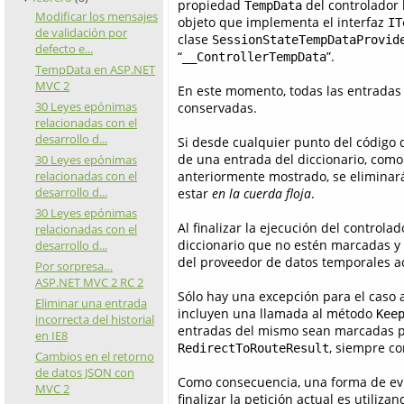
propiedad
del controlador 
TempData
Modificar los mensajes
objeto que implementa el interfaz
IT
de validación por
clase
SessionStateTempDataProvid
defecto e...
“
”.
__ControllerTempData
TempData en ASP.NET
MVC 2
En este momento, todas las entradas
30 Leyes epónimas
conservadas.
relacionadas con el
desarrollo d...
Si desde cualquier punto del código de
de una entrada del diccionario, como
30 Leyes epónimas
relacionadas con el
anteriormente mostrado, se eliminar
desarrollo d...
estar
en la cuerda floja
.
30 Leyes epónimas
Al finalizar la ejecución del controla
relacionadas con el
diccionario que no estén marcadas y s
desarrollo d...
del proveedor de datos temporales ac
Por sorpresa…
ASP.NET MVC 2 RC 2
Sólo hay una excepción para el caso a
Eliminar una entrada
incluyen una llamada al método
Kee
incorrecta del historial
entradas del mismo sean marcadas pa
en IE8
, siempre c
RedirectToRouteResult
Cambios en el retorno
de datos JSON con
Como consecuencia, una forma de evit
MVC 2
finalizar la petición actual es utiliza