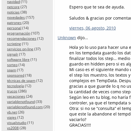
(11)
navidad
(27)
Espero que te sea de ayuda.
netcore
(38)
noticias
(157)
novedades
Saludos & gracias por comentar
(20)
patrones
viernes, 06 agosto, 2010
(14)
personal
(107)
programación
Unknown
dijo...
(12)
recomendaciones
(11)
scripting
Hola yo lo uso para hacer una 
(37)
servicios on-line
en los tempdata guardo los dato
(17)
signalr
finalizar todos los step… medio
(11)
software libre
guardo en hidden pero si es a
(14)
sorteo
Mi caso es el siguiente mando u
(17)
spam
el step los muestro, los textos
(18)
sponsored
(12)
complejos en TempData. Después
técnicas de spam
(12)
gracias a que guarde lo q no u
tecnología
(286)
trucos
la cantidad de veces como step
(24)
vacaciones
Según leo en tu blog, no haría f
(33)
variablenotfound
controler, ya que el tempdata s
(20)
variablenotfound.com
Otra: si no se “consulta” el te
(26)
vb.net
que este la abandone el tempd
(12)
viajes
vaciarlo?
(11)
visualstudio
GRACIAS!!!!
(28)
vs2008