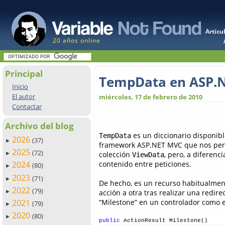
Artícu
20 años online
Principal
TempData en ASP.
Inicio
El autor
miércoles, 17 de febrero de 2010
Contactar
Archivo del blog
es un diccionario disponible
TempData
2026
(37)
►
framework ASP.NET MVC que nos permi
2025
(72)
colección
, pero, a diferenc
►
ViewData
contenido entre peticiones.
2024
(80)
►
2023
(71)
►
De hecho, es un recurso habitualmen
2022
(79)
acción a otra tras realizar una redire
►
“Milestone” en un controlador como e
2021
(79)
►
2020
(80)
►
public
 ActionResult Milestone() 