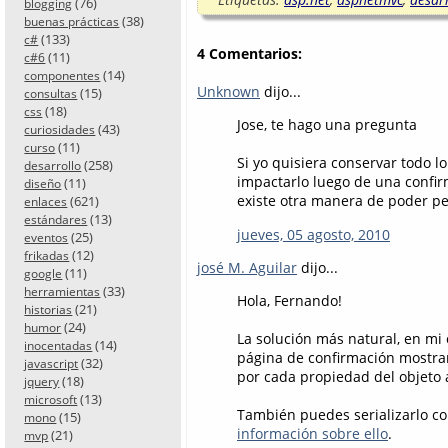
(76)
blogging
(38)
buenas prácticas
(133)
c#
4 Comentarios:
(11)
c#6
(14)
componentes
Unknown
dijo...
(15)
consultas
(18)
css
Jose, te hago una pregunta
(43)
curiosidades
(11)
curso
Si yo quisiera conservar todo l
(258)
desarrollo
impactarlo luego de una confir
(11)
diseño
existe otra manera de poder per
(621)
enlaces
(13)
estándares
jueves, 05 agosto, 2010
(25)
eventos
(12)
frikadas
josé M. Aguilar
dijo...
(11)
google
(33)
herramientas
Hola, Fernando!
(21)
historias
(24)
humor
La solución más natural, en mi 
(14)
inocentadas
página de confirmación mostrar
(32)
javascript
por cada propiedad del objeto a
(18)
jquery
(13)
microsoft
También puedes serializarlo 
(15)
mono
información sobre ello
.
(21)
mvp