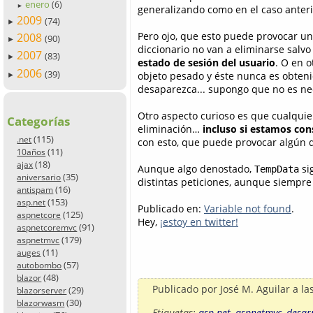
enero
(6)
►
generalizando como en el caso anter
2009
(74)
►
Pero ojo, que esto puede provocar un
2008
(90)
►
diccionario no van a eliminarse salvo
2007
(83)
►
estado de sesión del usuario
. O en 
2006
(39)
objeto pesado y éste nunca es obteni
►
desaparezca... supongo que no es nec
Otro aspecto curioso es que cualquie
Categorías
eliminación…
incluso si estamos co
(115)
.net
con esto, que puede provocar algún 
(11)
10años
(18)
ajax
Aunque algo denostado,
si
TempData
(35)
aniversario
distintas peticiones, aunque siempr
(16)
antispam
(153)
asp.net
Publicado en:
Variable not found
.
(125)
aspnetcore
Hey,
¡estoy en twitter!
(91)
aspnetcoremvc
(179)
aspnetmvc
(11)
auges
(57)
autobombo
(48)
blazor
Publicado por
José M. Aguilar
a la
(29)
blazorserver
(30)
blazorwasm
Etiquetas:
asp.net
,
aspnetmvc
,
desar