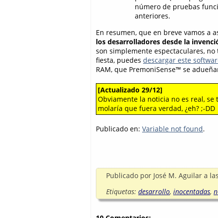
número de pruebas funcio
anteriores.
En resumen, que en breve vamos a asi
los desarrolladores desde la invenci
son simplemente espectaculares, no t
fiesta, puedes
descargar este softwar
RAM, que PremoniSense™
se adueñar
[Actualizado 29/12]
Obviamente la noticia no es real, se
molaría que fuera verdad, ¿eh? ;-DD
Publicado en:
Variable not found
.
Publicado por
José M. Aguilar
a la
Etiquetas:
desarrollo
,
inocentadas
,
n
10 Comentarios: