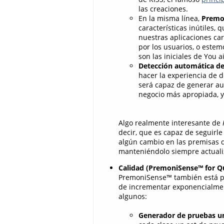
las creaciones.
En la misma línea,
Premo
características inútiles
nuestras aplicaciones car
por los usuarios, o este
son las iniciales de You a
Detección automática de
hacer la experiencia de d
será capaz de generar au
negocio más apropiada, y
Algo realmente interesante de
decir, que es capaz de seguirl
algún cambio en las premisas d
manteniéndolo siempre actualiz
Calidad (PremoniSense™ for Qu
PremoniSense™
también está p
de incrementar exponencialment
algunos:
Generador de pruebas un