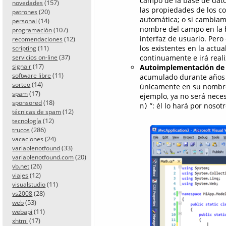
campo de la base de dato
(157)
novedades
las propiedades de los co
(20)
patrones
automática; o si cambiam
(14)
personal
nombre del campo en la ba
(107)
programación
interfaz de usuario. Per
(12)
recomendaciones
los existentes en la actu
(11)
scripting
(37)
continuamente e irá reali
servicios on-line
(17)
Autoimplementación de
signalr
(11)
software libre
acumulado durante años
(14)
sorteo
únicamente en su nombre 
(17)
spam
ejemplo, ya no será nece
(18)
sponsored
”: él lo hará por nosotro
n)
(12)
técnicas de spam
(12)
tecnología
(286)
trucos
(24)
vacaciones
(33)
variablenotfound
(20)
variablenotfound.com
(26)
vb.net
(12)
viajes
(11)
visualstudio
(28)
vs2008
(53)
web
(11)
webapi
(17)
xhtml