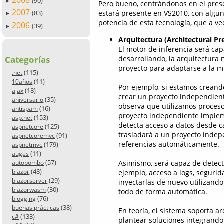
2008
(90)
►
Pero bueno, centrándonos en el prese
2007
estará presente en VS2010, con algu
(83)
►
potencia de esta tecnología, que a ve
2006
(39)
►
Arquitectura (Architectural P
El motor de inferencia será cap
desarrollando, la arquitectura
Categorías
proyecto para adaptarse a la m
(115)
.net
(11)
10años
Por ejemplo, si estamos creand
(18)
ajax
crear un proyecto independient
(35)
aniversario
observa que utilizamos proceso
(16)
antispam
proyecto independiente implem
(153)
asp.net
detecta acceso a datos desde c
(125)
aspnetcore
trasladará a un proyecto indepe
(91)
aspnetcoremvc
referencias automáticamente.
(179)
aspnetmvc
(11)
auges
(57)
Asimismo, será capaz de detect
autobombo
(48)
ejemplo, acceso a logs, segurid
blazor
(29)
blazorserver
inyectarlas de nuevo utilizando
(30)
blazorwasm
todo de forma automática.
(76)
blogging
(38)
buenas prácticas
En teoría, el sistema soporta a
(133)
c#
plantear soluciones integrando 