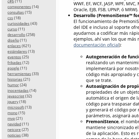
(11)
c#6
WWF, EF, WCF, JASP, WPF, MVC,
(14)
componentes
Oracle, EJB, FSB, UPNP, ó MRW).
(15)
consultas
Desarrollo (PremoniSense™ fo
(18)
css
El funcionamiento de Premoni
(43)
curiosidades
del IDE e incluso al soporte o
(11)
curso
ayudarnos a codificar más rápi
(258)
desarrollo
ejemplos, ahí van los que más m
(11)
diseño
documentación oficial
):
(621)
enlaces
(13)
estándares
Autogeneración de func
(25)
eventos
realizando un mantenimien
(12)
frikadas
(11)
implementará por nosotros
google
(33)
código más apropiado y c
herramientas
(21)
historias
que se trate.
(24)
humor
Autoasignación de propi
(14)
inocentadas
propiedades de un objeto
(32)
javascript
automática el origen de l
(18)
jquery
código para traspasar da
(13)
microsoft
y generará el código por
(15)
mono
parámetros, asignará aut
(21)
mvp
PremoniStence
, el nomb
(11)
navidad
mantiene sincronizado el 
(27)
netcore
de la aplicación. Esto es
(38)
noticias