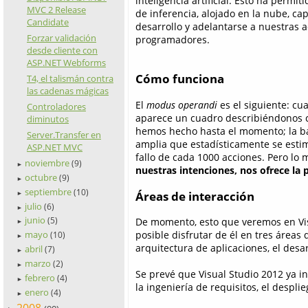
inteligencia artificial. Esto ha permi
MVC 2 Release
de inferencia, alojado en la nube, c
Candidate
desarrollo y adelantarse a nuestras 
Forzar validación
programadores.
desde cliente con
ASP.NET Webforms
Cómo funciona
T4, el talismán contra
las cadenas mágicas
El
modus operandi
es el siguiente: c
Controladores
aparece un cuadro describiéndonos c
diminutos
hemos hecho hasta el momento; la ba
Server.Transfer en
amplia que estadísticamente se estima
ASP.NET MVC
fallo de cada 1000 acciones. Pero lo
noviembre
(9)
►
nuestras intenciones, nos ofrece la
octubre
(9)
►
septiembre
(10)
Áreas de interacción
►
julio
(6)
►
junio
De momento, esto que veremos en Vis
(5)
►
mayo
posible disfrutar de él en tres áreas 
(10)
►
arquitectura de aplicaciones, el desa
abril
(7)
►
marzo
(2)
►
Se prevé que Visual Studio 2012 ya 
febrero
(4)
►
la ingeniería de requisitos, el despli
enero
(4)
►