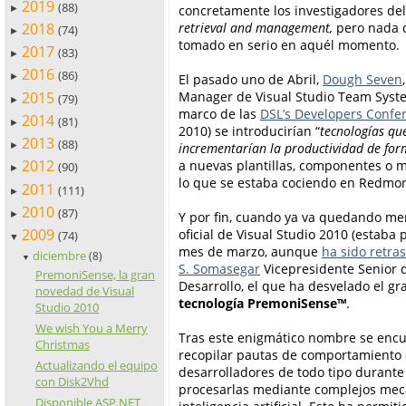
2019
(88)
concretamente los investigadores de
►
2018
retrieval and management,
pero nada 
(74)
►
tomado en serio en aquél momento.
2017
(83)
►
2016
(86)
El pasado uno de Abril,
Dough Seven
►
2015
Manager de Visual Studio Team Syste
(79)
►
marco de las
DSL’s Developers Confe
2014
(81)
►
2010) se introducirían “
tecnologías qu
2013
(88)
incrementarían la productividad de for
►
2012
a nuevas plantillas, componentes o m
(90)
►
lo que se estaba cociendo en Redmo
2011
(111)
►
2010
(87)
►
Y por fin, cuando ya va quedando m
2009
oficial de Visual Studio 2010 (estaba 
(74)
▼
mes de marzo, aunque
ha sido retra
diciembre
(8)
▼
S. Somasegar
Vicepresidente Senior d
PremoniSense, la gran
Desarrollo, el que ha desvelado el gr
novedad de Visual
tecnología PremoniSense™
.
Studio 2010
We wish You a Merry
Tras este enigmático nombre se encu
Christmas
recopilar pautas de comportamiento
Actualizando el equipo
desarrolladores de todo tipo durante
con Disk2Vhd
procesarlas mediante complejos meca
Disponible ASP.NET