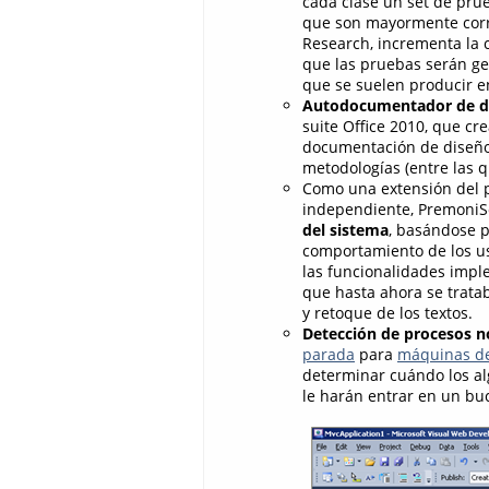
cada clase un set de pru
que son mayormente corre
Research, incrementa la c
que las pruebas serán gen
que se suelen producir e
Autodocumentador de d
suite Office 2010, que cr
documentación de diseño 
metodologías (entre las 
Como una extensión del p
independiente, Premoni
del sistema
, basándose p
comportamiento de los us
las funcionalidades impl
que hasta ahora se trata
y retoque de los textos.
Detección de procesos no
parada
para
máquinas de
determinar cuándo los a
le harán entrar en un buc