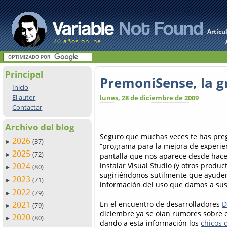
Artícu
20 años online
Principal
PremoniSense, la g
Inicio
El autor
lunes, 28 de diciembre de 2009
Contactar
Archivo del blog
Seguro que muchas veces te has pre
2026
(37)
►
“programa para la mejora de experien
2025
(72)
pantalla que nos aparece desde hac
►
instalar Visual Studio (y otros produc
2024
(80)
►
sugiriéndonos sutilmente que ayudem
2023
(71)
►
información del uso que damos a sus 
2022
(79)
►
En el encuentro de desarrolladores
D
2021
(79)
►
diciembre ya se oían rumores sobre 
2020
(80)
►
dando a esta información los
chicos 