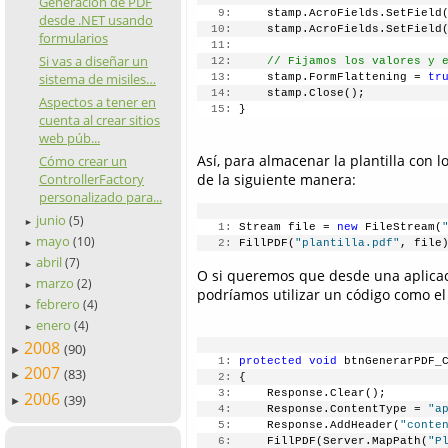
Generación de PDF
   9:
     stamp.AcroFields.SetField
desde .NET usando
  10:
     stamp.AcroFields.SetField
formularios
  11:
Si vas a diseñar un
  12:
// Fijamos los valores y 
sistema de misiles…
  13:
     stamp.FormFlattening = 
tr
  14:
     stamp.Close(); 
Aspectos a tener en
  15:
 }
cuenta al crear sitios
web púb...
Así, para almacenar la plantilla con 
Cómo crear un
de la siguiente manera:
ControllerFactory
personalizado para...
junio
(5)
►
   1:
 Stream file = 
new
 FileStream(
mayo
(10)
   2:
 FillPDF(
"plantilla.pdf"
, file
►
abril
(7)
►
O si queremos que desde una aplicac
marzo
(2)
►
podríamos utilizar un código como el
febrero
(4)
►
enero
(4)
►
2008
(90)
►
   1:
protected
void
 btnGenerarPDF_
2007
(83)
►
   2:
 {
   3:
     Response.Clear();
2006
(39)
►
   4:
     Response.ContentType = 
"a
   5:
     Response.AddHeader(
"conte
   6:
     FillPDF(Server.MapPath(
"P