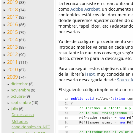
2019
(88)
La técnica consiste en crear, utiliza
►
como
Adobe Acrobat
, un documento 
2018
(74)
►
contenidos estáticos del documento
2017
(83)
►
donde queremos
inyectar
contenido d
2016
(86)
“nombre”, “apellidos”, etc.) adaptand
►
2015
necesarias.
(79)
►
2014
(81)
►
Ya desde código el procedimiento será
2013
introducimos los valores en cada un
(88)
►
resultante lo que nos convenga según 
2012
(90)
►
disco, ofrecerlo para la descarga, etc.
2011
(111)
►
Para conseguir estos objetivos utili
2010
(87)
►
de la librería
iText
, muy conocida en e
2009
(74)
▼
necesario descargarla desde
Sourcef
diciembre
(8)
►
El siguiente código implementa un mé
noviembre
(9)
►
octubre
(9)
►
   1:
public 
void
 FillPDF(
string
 te
septiembre
(10)
►
   2:
 {
julio
(6)
   3:
// Abrimos la plantilla y
▼
   4:
// la cual trabajaremos..
De descanso
   5:
     PdfReader reader = 
new
 Pd
Métodos
   6:
     PdfStamper stamp = 
new
 Pd
condicionales en .NET
   7:
   8:
// Introducimos el valor 