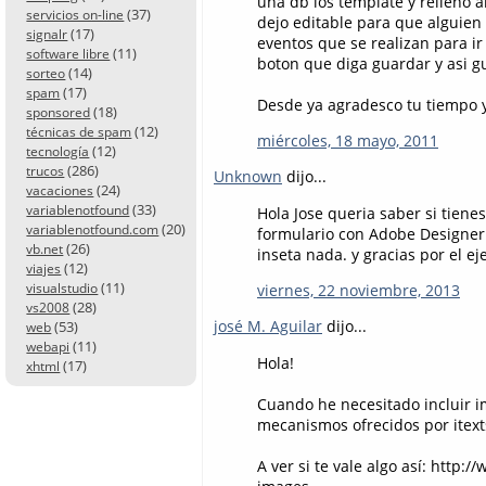
una db los template y relleno 
(37)
servicios on-line
dejo editable para que alguien
(17)
signalr
eventos que se realizan para i
(11)
software libre
boton que diga guardar y asi gu
(14)
sorteo
(17)
spam
Desde ya agradesco tu tiempo y
(18)
sponsored
(12)
técnicas de spam
miércoles, 18 mayo, 2011
(12)
tecnología
(286)
trucos
Unknown
dijo...
(24)
vacaciones
(33)
variablenotfound
Hola Jose queria saber si tien
(20)
variablenotfound.com
formulario con Adobe Designer
(26)
vb.net
inseta nada. y gracias por el e
(12)
viajes
(11)
visualstudio
viernes, 22 noviembre, 2013
(28)
vs2008
josé M. Aguilar
dijo...
(53)
web
(11)
webapi
Hola!
(17)
xhtml
Cuando he necesitado incluir i
mecanismos ofrecidos por itext
A ver si te vale algo así: http