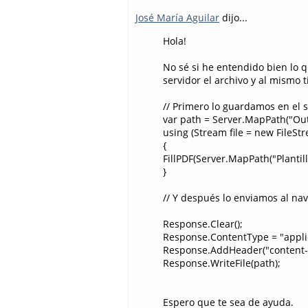
José María Aguilar
dijo...
Hola!
No sé si he entendido bien lo q
servidor el archivo y al mismo t
// Primero lo guardamos en el s
var path = Server.MapPath("Out
using (Stream file = new FileSt
{
FillPDF(Server.MapPath("Plantilla.
}
// Y después lo enviamos al nav
Response.Clear();
Response.ContentType = "appli
Response.AddHeader("content-d
Response.WriteFile(path);
Espero que te sea de ayuda.