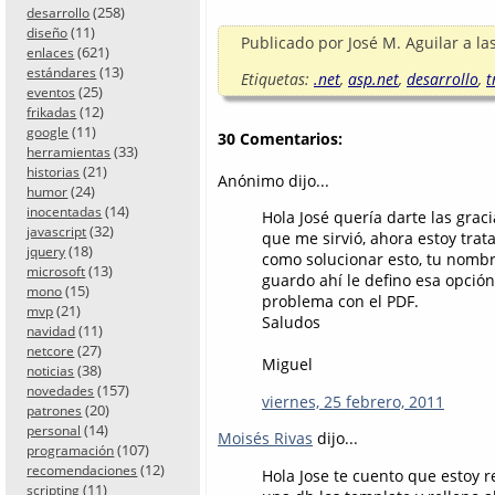
(258)
desarrollo
(11)
diseño
Publicado por
José M. Aguilar
a la
(621)
enlaces
(13)
estándares
Etiquetas:
.net
,
asp.net
,
desarrollo
,
t
(25)
eventos
(12)
frikadas
(11)
google
30 Comentarios:
(33)
herramientas
(21)
historias
Anónimo dijo...
(24)
humor
(14)
inocentadas
Hola José quería darte las grac
(32)
javascript
que me sirvió, ahora estoy tra
(18)
jquery
como solucionar esto, tu nombr
(13)
microsoft
guardo ahí le defino esa opció
(15)
mono
problema con el PDF.
(21)
mvp
Saludos
(11)
navidad
(27)
netcore
Miguel
(38)
noticias
(157)
novedades
viernes, 25 febrero, 2011
(20)
patrones
(14)
personal
Moisés Rivas
dijo...
(107)
programación
(12)
recomendaciones
Hola Jose te cuento que estoy r
(11)
scripting