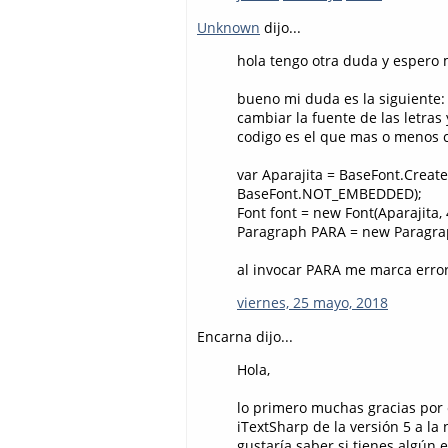
Unknown
dijo...
hola tengo otra duda y espero 
bueno mi duda es la siguiente: 
cambiar la fuente de las letras
codigo es el que mas o menos 
var Aparajita = BaseFont.Creat
BaseFont.NOT_EMBEDDED);
Font font = new Font(Aparajita, 
Paragraph PARA = new Paragrap
al invocar PARA me marca error
viernes, 25 mayo, 2018
Encarna dijo...
Hola,
lo primero muchas gracias por e
iTextSharp de la versión 5 a la
gustaría saber si tienes algún 