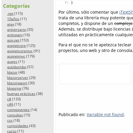
   7:
 }
Categorías
Por último, sólo comentar que
iTextS
(115)
.net
trata de una librería muy potente qu
(11)
10años
completos, y dispone de un
complejo
(18)
ajax
Además, se distribuye bajo licencias
(35)
aniversario
utilizadas en prácticamente cualquier
(16)
antispam
(153)
asp.net
Para el que no se le apetezca teclear
(125)
aspnetcore
proyectos, uno web y otro de consol
(91)
aspnetcoremvc
(179)
aspnetmvc
(11)
auges
(57)
autobombo
(48)
blazor
(29)
blazorserver
(30)
blazorwasm
(76)
blogging
(38)
buenas prácticas
(133)
c#
(11)
c#6
(14)
componentes
Publicado en:
Variable not found
.
(15)
consultas
(18)
css
(43)
curiosidades
(11)
curso