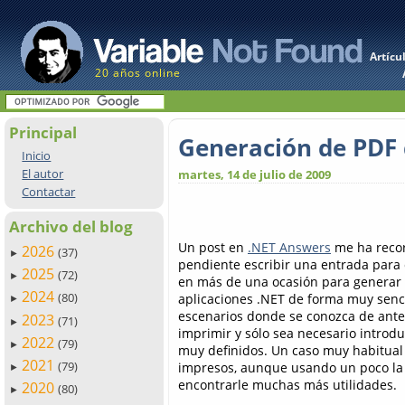
Artícu
20 años online
Principal
Generación de PDF 
Inicio
El autor
martes, 14 de julio de 2009
Contactar
Archivo del blog
Un post en
.NET Answers
me ha recor
2026
(37)
►
pendiente escribir una entrada para 
2025
(72)
►
en más de una ocasión para genera
2024
(80)
aplicaciones .NET de forma muy senci
►
escenarios donde se conozca de ant
2023
(71)
►
imprimir y sólo sea necesario introd
2022
(79)
►
muy definidos. Un caso muy habitual 
2021
(79)
impresos, aunque usando un poco la
►
encontrarle muchas más utilidades.
2020
(80)
►