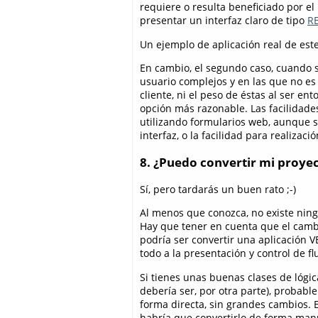
requiere o resulta beneficiado por e
presentar un interfaz claro de tipo
R
Un ejemplo de aplicación real de es
En cambio, el segundo caso, cuando s
usuario complejos y en las que no es
cliente, ni el peso de éstas al ser e
opción más razonable. Las facilidade
utilizando formularios web, aunque s
interfaz, o la facilidad para realizac
8. ¿Puedo convertir mi proy
Sí, pero tardarás un buen rato ;-)
Al menos que conozca, no existe ning
Hay que tener en cuenta que el camb
podría ser convertir una aplicación 
todo a la presentación y control de fl
Si tienes unas buenas clases de lógi
debería ser, por otra parte), probab
forma directa, sin grandes cambios. El 
habría que convertirlo de forma manu