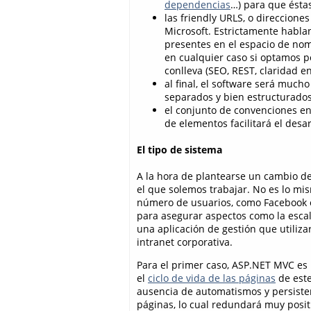
dependencias
…) para que ésta
las friendly URLS, o direccione
Microsoft. Estrictamente habla
presentes en el espacio de n
en cualquier caso si optamos po
conlleva (SEO, REST, claridad e
al final, el software será muc
separados y bien estructurados
el conjunto de convenciones en
de elementos facilitará el desa
El tipo de sistema
A la hora de plantearse un cambio de
el que solemos trabajar. No es lo mi
número de usuarios, como Facebook o D
para asegurar aspectos como la escal
una aplicación de gestión que utiliz
intranet corporativa.
Para el primer caso, ASP.NET MVC es
el
ciclo de vida de las páginas
de este
ausencia de automatismos y persisten
páginas, lo cual redundará muy posit