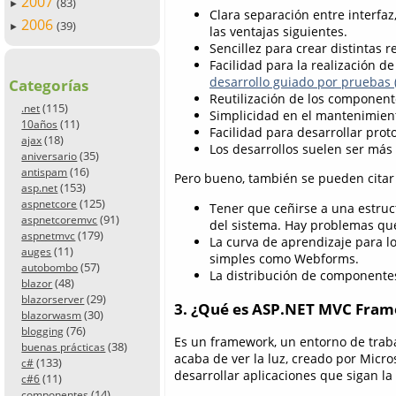
2007
(83)
►
Clara separación entre interfa
2006
(39)
►
las ventajas siguientes.
Sencillez para crear distintas 
Facilidad para la realización d
desarrollo guiado por pruebas 
Categorías
Reutilización de los component
(115)
.net
Simplicidad en el mantenimient
(11)
10años
Facilidad para desarrollar prot
(18)
ajax
Los desarrollos suelen ser más 
(35)
aniversario
(16)
antispam
Pero bueno, también se pueden citar
(153)
asp.net
(125)
aspnetcore
Tener que ceñirse a una estruc
(91)
aspnetcoremvc
del sistema. Hay problemas que
(179)
aspnetmvc
La curva de aprendizaje para 
(11)
auges
simples como Webforms.
(57)
autobombo
La distribución de componente
(48)
blazor
(29)
blazorserver
3. ¿Qué es ASP.NET MVC Fra
(30)
blazorwasm
(76)
blogging
Es un framework, un entorno de trab
(38)
buenas prácticas
acaba de ver la luz, creado por Micr
(133)
c#
desarrollar aplicaciones que sigan la
(11)
c#6
(14)
componentes