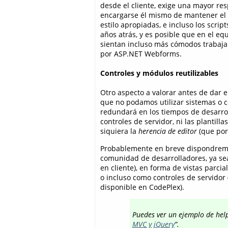
desde el cliente, exige una mayor re
encargarse él mismo de mantener el e
estilo apropiadas, e incluso los scrip
años atrás, y es posible que en el e
sientan incluso más cómodos trabajan
por ASP.NET Webforms.
Controles y módulos reutilizables
Otro aspecto a valorar antes de dar 
que no podamos utilizar sistemas o 
redundará en los tiempos de desarrol
controles de servidor, ni las plantill
siquiera la
herencia de editor
(que po
Probablemente en breve dispondrem
comunidad de desarrolladores, ya s
en cliente), en forma de vistas parcia
o incluso como controles de servidor
disponible en CodePlex).
Puedes ver un ejemplo de
hel
MVC y jQuery
”.