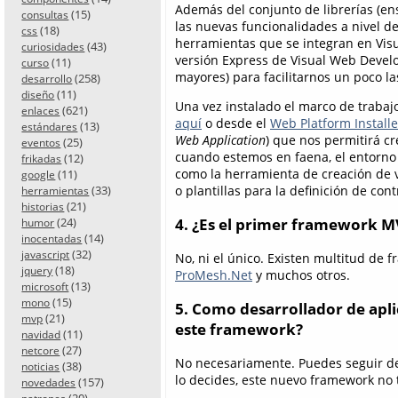
Además del conjunto de librerías (e
(15)
consultas
las nuevas funcionalidades a nivel de 
(18)
css
herramientas que se integran en Visu
(43)
curiosidades
versión Express de Visual Web Deve
(11)
curso
mayores) para facilitarnos un poco la
(258)
desarrollo
(11)
diseño
Una vez instalado el marco de trabajo
(621)
enlaces
aquí
o desde el
Web Platform Installe
(13)
estándares
Web Application
) que nos permitirá cr
(25)
eventos
cuando estemos en faena, el entorno 
(12)
frikadas
como la herramienta de creación de v
(11)
google
(33)
o plantillas para la definición de cont
herramientas
(21)
historias
(24)
4. ¿Es el primer framework M
humor
(14)
inocentadas
(32)
javascript
No, ni el único. Existen multitud d
(18)
jquery
ProMesh.Net
y muchos otros.
(13)
microsoft
(15)
mono
5. Como desarrollador de apli
(21)
mvp
este framework?
(11)
navidad
(27)
netcore
No necesariamente. Puedes seguir de
(38)
noticias
lo decides, este nuevo framework no 
(157)
novedades
(20)