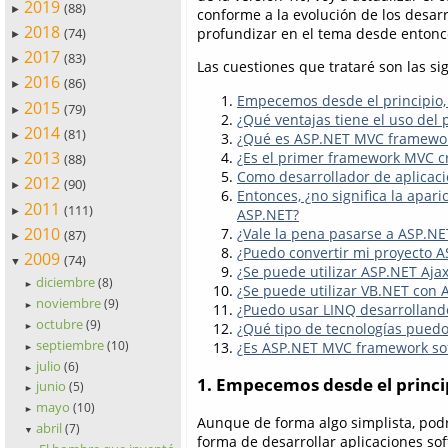
2019
(88)
►
conforme a la evolución de los desarr
2018
profundizar en el tema desde entonc
(74)
►
2017
(83)
►
Las cuestiones que trataré son las si
2016
(86)
►
Empecemos desde el principio,
2015
(79)
►
¿Qué ventajas tiene el uso del
2014
(81)
¿Qué es ASP.NET MVC framewo
►
2013
¿Es el primer framework MVC c
(88)
►
Como desarrollador de aplicaci
2012
(90)
►
Entonces, ¿no significa la apa
2011
(111)
►
ASP.NET?
2010
¿Vale la pena pasarse a ASP.N
(87)
►
¿Puedo convertir mi proyecto
2009
(74)
▼
¿Se puede utilizar ASP.NET Aja
diciembre
(8)
►
¿Se puede utilizar VB.NET con
noviembre
(9)
¿Puedo usar LINQ desarrolland
►
octubre
(9)
¿Qué tipo de tecnologías puedo u
►
septiembre
¿Es ASP.NET MVC framework sof
(10)
►
julio
(6)
►
1. Empecemos desde el princi
junio
(5)
►
mayo
(10)
►
Aunque de forma algo simplista, pod
abril
(7)
▼
forma de desarrollar aplicaciones so