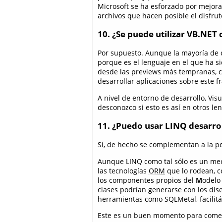
Microsoft se ha esforzado por mejora
archivos que hacen posible el disfru
10. ¿Se puede utilizar VB.NE
Por supuesto. Aunque la mayoría de c
porque es el lenguaje en el que ha s
desde las previews más tempranas, cu
desarrollar aplicaciones sobre este 
A nivel de entorno de desarrollo, Vis
desconozco si esto es así en otros le
11. ¿Puedo usar LINQ desarr
Sí, de hecho se complementan a la pe
Aunque LINQ como tal sólo es un mec
las tecnologías
ORM
que lo rodean, 
los componentes propios del
M
odelo
clases podrían generarse con los dis
herramientas como SQLMetal, facilit
Este es un buen momento para coment