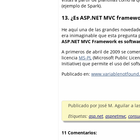
(ejemplo de Spark).
13. ¿Es ASP.NET MVC framewo
He aquí una de las grandes novedades
era inimaginable que esta pregunta 
ASP.NET MVC Framework es software
A primeros de abril de 2009 se comen
licencia
MS-PL
(Microsoft Public Lice
Initiative) que permite el uso del so
Publicado en:
www.variablenotfound
Publicado por
José M. Aguilar
a la
Etiquetas:
asp.net
,
aspnetmvc
,
consu
11 Comentarios: