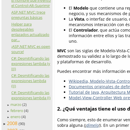
El hombre que inventó
el Control-Alt-Suprimir
El
Modelo
que contiene una rep
ASP.NET MVC: trece
negocio, y sus mecanismos de p
preguntas básicas
La
Vista
, o interfaz de usuario
Helper para
mecanismos interacción con és
desplegables
El
Controlador
, que actúa como
enlazados actualizado
información entre ellos y las 
par...
uno.
¡ASP.NET MVC es open
MVC
son las siglas de Modelo-Vista-
source!
demostrado su validez a lo largo de l
C#: Desmitificando las
y plataformas de desarrollo.
expresiones lambda (y
III)
Puedes encontrar más información e
C#: Desmitificando las
expresiones lambda
Wikipedia, Modelo-Vista-Contro
(II)
Documentos originales de defin
Tutorial de Java, Arquitectura 
C#: Desmitificando las
Model-View-Controller Web pr
expresiones lambda (I)
marzo
(2)
►
2. ¿Qué ventajas tiene el uso
febrero
(4)
►
enero
(4)
►
Como siempre, esto de enumerar venta
2008
(90)
►
sobra alguna
(¡
dímelo
!)
. En un primer