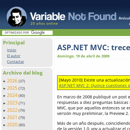
Artícu
20 años online
Principal
ASP.NET MVC: trece
Inicio
El autor
domingo, 19 de abril de 2009
Contactar
Archivo del blog
[Mayo 2010] Existe una actualización
2026
(37)
►
ASP.NET MVC 2: Quince cuestiones 
2025
(72)
►
2024
(80)
En marzo de 2008 publiqué un post e
►
2023
respuestas a diez preguntas básicas
(71)
►
MVC, que por aquellos entonces se e
2022
(79)
►
versión muy preliminar, la Preview 2.
2021
(79)
►
Más de un año después, coincidiendo
2020
(80)
►
de la versión 1.0, voy a actualizar el