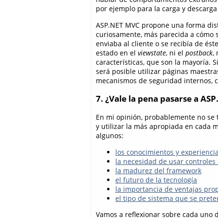
por ejemplo para la carga y descarga
ASP.NET MVC propone una forma distin
curiosamente, más parecida a cómo s
enviaba al cliente o se recibía de és
estado en el
viewstate
, ni el
postback
,
características, que son la mayoría.
será posible utilizar páginas maestras
mecanismos de seguridad internos, con
7. ¿Vale la pena pasarse a A
En mi opinión, probablemente no se t
y utilizar la más apropiada en cada 
algunos:
los conocimientos y experienci
la necesidad de usar controles
la madurez del framework
el futuro de la tecnología
la importancia de ventajas pro
el tipo de sistema que se prete
Vamos a reflexionar sobre cada uno de 