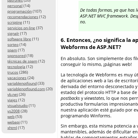
patrones
(14)
personal
De todas formas, ya que has l
(107)
programación
ASP.NET MVC framework. Despu
(12)
recomendaciones
no.
(11)
scripting
(37)
servicios on-line
(17)
signalr
(11)
6. Entonces, ¿no significa la
software libre
(14)
sorteo
Webforms de ASP.NET?
(17)
spam
(18)
sponsored
En absoluto. Son simplemente dos fil
(12)
técnicas de spam
conseguir lo mismo, ¡páginas web!
(12)
tecnología
(286)
trucos
La tecnología de Webforms es muy úti
(24)
vacaciones
de aplicaciones web a las de escritor
(33)
variablenotfound
derivada del entorno desconectado 
(20)
variablenotfound.com
estado) del protocolo HTTP a base d
(26)
vb.net
postbacks
y
viewstates
, lo que nos pe
(12)
viajes
productiva formularios impresionant
(11)
visualstudio
nuestra aplicación esté guiado por e
(28)
vs2008
programando Winforms.
(53)
web
(11)
webapi
Sin embargo, esta misma potencia a 
(17)
xhtml
mantenibles, además de dificultar e
hablar de comportamientos extraños c