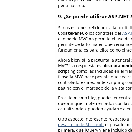
pena hacerlo.
9. ¿Se puede utilizar ASP.NE
Si nos estamos refiriendo a la posibil
o los controles del
ASP.
UpdatePanel
el modelo MVC no permite el uso de c
permite de la forma en que veníamos 
fundamentales para ellos como el
vi
Ahora bien, si la pregunta la general
MVC?” la respuesta es
absolutament
scripting como las incluidas en el f
filosofía MVC hace posible que sea re
controladores mediante scripting con
página con el marcado de la vista corr
En este mismo blog puedes encontr
que aunque implementados con las pre
actualizando!), pueden ayudarte a e
Otro aspecto interesante respecto a
desarrollo de Microsoft
el pasado mes 
primera, que jQuery viene incluido d