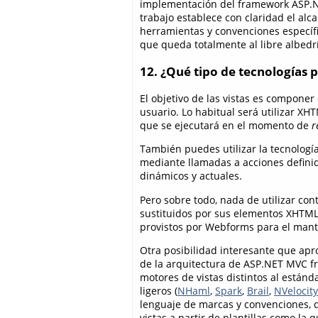
implementación del framework ASP.NE
trabajo establece con claridad el alc
herramientas y convenciones específi
que queda totalmente al libre albedrí
12. ¿Qué tipo de tecnologías pu
El objetivo de las vistas es componer
usuario. Lo habitual será utilizar XH
que se ejecutará en el momento de
r
También puedes utilizar la tecnologí
mediante llamadas a acciones definid
dinámicos y actuales.
Pero sobre todo, nada de utilizar con
sustituidos por sus elementos XHTML
provistos por Webforms para el mante
Otra posibilidad interesante que apr
de la arquitectura de ASP.NET MVC fr
motores de vistas distintos al estánd
ligeros (
NHaml
,
Spark
,
Brail
,
NVelocity
lenguaje de marcas y convenciones, q
vistas a partir de plantillas como la 