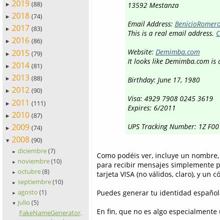
2019
(88)
13592 Mestanza
►
2018
(74)
►
Email Address:
BenicioRomero
2017
(83)
►
This is a real email address.
C
2016
(86)
►
Website:
Demimba.com
2015
(79)
►
It looks like Demimba.com is 
2014
(81)
►
2013
(88)
Birthday: June 17, 1980
►
2012
(90)
►
Visa: 4929 7908 0245 3619
2011
(111)
►
Expires: 6/2011
2010
(87)
►
2009
UPS Tracking Number: 1Z F00
(74)
►
2008
(90)
▼
diciembre
(7)
►
Como podéis ver, incluye un nombre, 
noviembre
(10)
►
para recibir mensajes simplemente p
octubre
(8)
tarjeta VISA (no válidos, claro), y un
►
septiembre
(10)
►
agosto
Puedes generar tu identidad españo
(1)
►
julio
(5)
▼
En fin, que no es algo especialmente út
FakeNameGenerator,