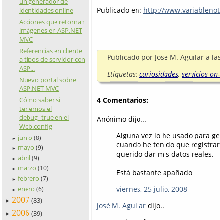
un generador de
Publicado en:
http://www.variableno
identidades online
Acciones que retornan
imágenes en ASP.NET
MVC
Referencias en cliente
Publicado por
José M. Aguilar
a la
a tipos de servidor con
ASP...
Etiquetas:
curiosidades
,
servicios on-
Nuevo portal sobre
ASP.NET MVC
Cómo saber si
4 Comentarios:
tenemos el
debug=true en el
Anónimo dijo...
Web.config
Alguna vez lo he usado para ge
junio
(8)
►
cuando he tenido que registrar
mayo
(9)
►
querido dar mis datos reales.
abril
(9)
►
marzo
(10)
►
Está bastante apañado.
febrero
(7)
►
enero
viernes, 25 julio, 2008
(6)
►
2007
(83)
►
josé M. Aguilar
dijo...
2006
(39)
►