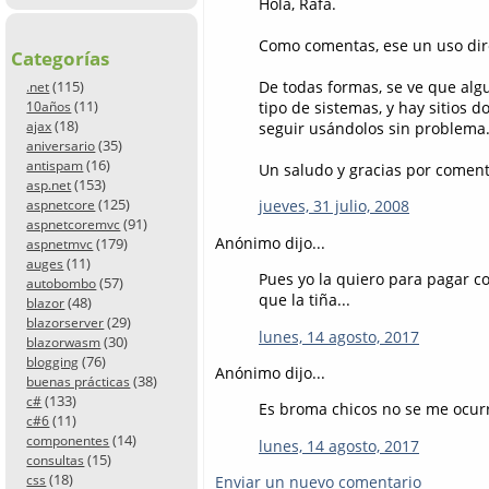
Hola, Rafa.
Como comentas, ese un uso dir
Categorías
(115)
De todas formas, se ve que algu
.net
(11)
tipo de sistemas, y hay sitios 
10años
(18)
ajax
seguir usándolos sin problema
(35)
aniversario
(16)
antispam
Un saludo y gracias por coment
(153)
asp.net
(125)
jueves, 31 julio, 2008
aspnetcore
(91)
aspnetcoremvc
Anónimo dijo...
(179)
aspnetmvc
(11)
auges
Pues yo la quiero para pagar c
(57)
autobombo
que la tiña...
(48)
blazor
(29)
blazorserver
lunes, 14 agosto, 2017
(30)
blazorwasm
(76)
blogging
Anónimo dijo...
(38)
buenas prácticas
(133)
c#
Es broma chicos no se me ocur
(11)
c#6
(14)
componentes
lunes, 14 agosto, 2017
(15)
consultas
(18)
css
Enviar un nuevo comentario