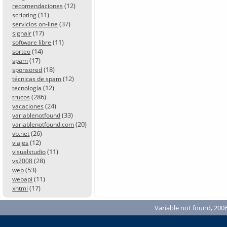
(12)
recomendaciones
(11)
scripting
(37)
servicios on-line
(17)
signalr
(11)
software libre
(14)
sorteo
(17)
spam
(18)
sponsored
(12)
técnicas de spam
(12)
tecnología
(286)
trucos
(24)
vacaciones
(33)
variablenotfound
(20)
variablenotfound.com
(26)
vb.net
(12)
viajes
(11)
visualstudio
(28)
vs2008
(53)
web
(11)
webapi
(17)
xhtml
Variable not found, 2006