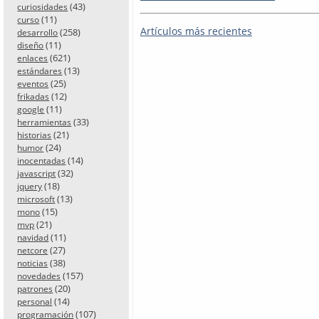
(43)
curiosidades
(11)
curso
Artículos más recientes
(258)
desarrollo
(11)
diseño
(621)
enlaces
(13)
estándares
(25)
eventos
(12)
frikadas
(11)
google
(33)
herramientas
(21)
historias
(24)
humor
(14)
inocentadas
(32)
javascript
(18)
jquery
(13)
microsoft
(15)
mono
(21)
mvp
(11)
navidad
(27)
netcore
(38)
noticias
(157)
novedades
(20)
patrones
(14)
personal
(107)
programación