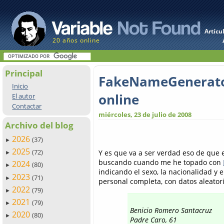
Artícu
20 años online
Principal
FakeNameGenerator
Inicio
online
El autor
Contactar
miércoles, 23 de julio de 2008
Archivo del blog
2026
(37)
►
2025
(72)
Y es que va a ser verdad eso de que 
►
buscando cuando me he topado con
2024
(80)
►
indicando el sexo, la nacionalidad y e
2023
(71)
►
personal completa, con datos aleatori
2022
(79)
►
2021
(79)
►
Benicio Romero Santacruz
2020
(80)
►
Padre Caro, 61