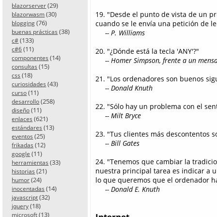
(29)
blazorserver
(30)
19. "Desde el punto de vista de un p
blazorwasm
(76)
cuando se le envía una petición de le
blogging
(38)
buenas prácticas
-- P. Williams
(133)
c#
(11)
c#6
20. "¿Dónde está la tecla 'ANY'?"
(14)
componentes
-- Homer Simpson, frente a un mensaj
(15)
consultas
(18)
css
21. "Los ordenadores son buenos sig
(43)
curiosidades
-- Donald Knuth
(11)
curso
(258)
desarrollo
22. "Sólo hay un problema con el s
(11)
diseño
-- Milt Bryce
(621)
enlaces
(13)
estándares
23. "Tus clientes más descontentos s
(25)
eventos
-- Bill Gates
(12)
frikadas
(11)
google
24. "Tenemos que cambiar la tradicio
(33)
herramientas
nuestra principal tarea es indicar a
(21)
historias
(24)
lo que queremos que el ordenador h
humor
(14)
-- Donald E. Knuth
inocentadas
(32)
javascript
(18)
jquery
(13)
microsoft
Internet