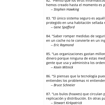
82. "Pienso que los virus informátic
hemos creado hasta el momento es p
-- Stephen Hawking
83. "El único sistema seguro es aqué
protegido en una habitación sellada
-- Gene Spafford
84. "Saber romper medidas de seguri
en un coche no te convierte en un i
-- Eric Raymond
85. "Las organizaciones gastan millone
dinero porque ninguna de estas medi
gente que usa y administra los orde
-- Kevin Mitnick
86. "Si piensas que la tecnología pue
entiendes los problemas ni entiendes
-- Bruce Schneier
87. "Los bulos (hoaxes) que circulan
replicación y distribución. En otras 
-- Stewart Kirkpatrick