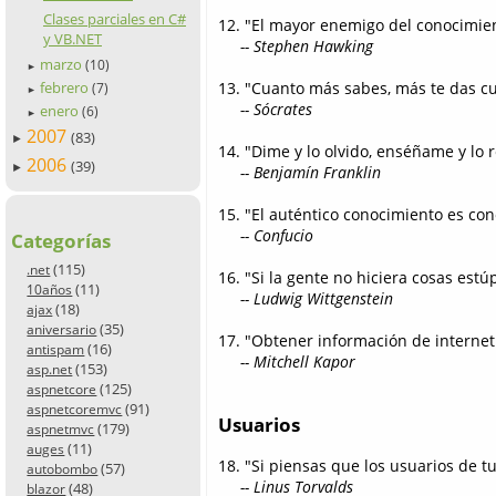
Clases parciales en C#
12. "El mayor enemigo del conocimient
y VB.NET
-- Stephen Hawking
marzo
(10)
►
13. "Cuanto más sabes, más te das c
febrero
(7)
►
-- Sócrates
enero
(6)
►
2007
(83)
►
14. "Dime y lo olvido, enséñame y lo
2006
(39)
►
-- Benjamín Franklin
15. "El auténtico conocimiento es con
-- Confucio
Categorías
(115)
.net
16. "Si la gente no hiciera cosas est
(11)
10años
-- Ludwig Wittgenstein
(18)
ajax
(35)
aniversario
17. "Obtener información de interne
(16)
antispam
-- Mitchell Kapor
(153)
asp.net
(125)
aspnetcore
(91)
aspnetcoremvc
Usuarios
(179)
aspnetmvc
(11)
auges
18. "Si piensas que los usuarios de t
(57)
autobombo
-- Linus Torvalds
(48)
blazor