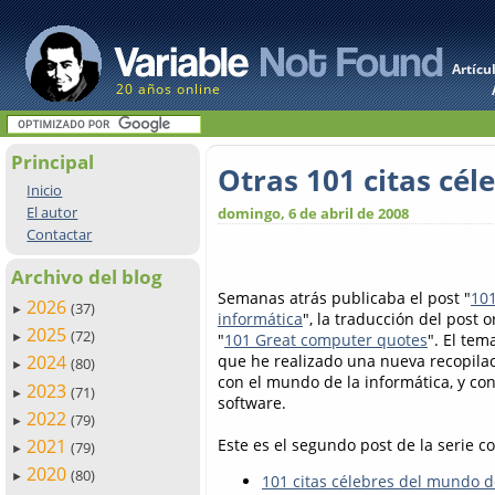
Artícu
20 años online
Principal
Otras 101 citas cél
Inicio
El autor
domingo, 6 de abril de 2008
Contactar
Archivo del blog
Semanas atrás publicaba el post "
101
2026
(37)
►
informática
", la traducción del post
2025
(72)
"
101 Great computer quotes
". El tem
►
que he realizado una nueva recopilac
2024
(80)
►
con el mundo de la informática, y con
2023
(71)
►
software.
2022
(79)
►
Este es el segundo post de la serie 
2021
(79)
►
2020
(80)
►
101 citas célebres del mundo d