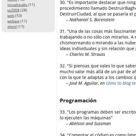
30. "Es importante destacar que ning
(11)
visualstudio
procedimiento llamado DestruirBaghda
(28)
vs2008
DestruirCiudad, al que se pasaría e
(53)
web
-- Nathaniel S. Borenstein
(11)
webapi
(17)
xhtml
31. "Una de las cosas más fascinant
trabajando o no sólo con mirarlos. 
chismorreando o mirando a las nubes
ideas individuales y sin relación qu
-- Charles M. Strauss
32. "Si piensas que vales lo que sab
mucho valor más allá de un par de año
con la que te adaptas a los cambios 
-- José M. Aguilar, en
cómo tu blog t
Programación
33. "Los programas deben ser escrito
lo ejecuten las máquinas"
-- Abelson and Sussman
34. "Comentar el código es como limpi