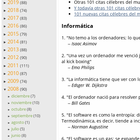
2019
Otras 101 citas célebres del mu
(88)
►
Y todavía otras 101 citas céleb
2018
(74)
►
101 nuevas citas célebres del m
2017
(83)
►
Informática
2016
(86)
►
2015
(79)
►
1. "No temo a los ordenadores; lo qu
2014
(81)
►
-- Isaac Asimov
2013
(88)
►
2. "Una vez un ordenador me venció 
2012
(90)
►
al kick boxing"
2011
(111)
►
-- Emo Philips
2010
(87)
►
3. "La informática tiene que ver con
2009
(74)
►
-- Edsger W. Dijkstra
2008
(90)
▼
diciembre
(7)
4. "El ordenador nació para resolver
►
noviembre
-- Bill Gates
(10)
►
octubre
(8)
►
5. "El software es como la entropía: d
septiembre
(10)
►
Termodinámica, es decir, tiende a i
agosto
(1)
►
-- Norman Augustine
julio
(5)
►
junio
(8)
►
6. "El software es un gas: se expande