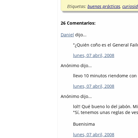
Etiquetas:
buenas prácticas
,
curiosi
26 Comentarios:
Daniel
dijo...
"¿Quién coño es el General Fai
lunes, 07 abril, 2008
Anónimo dijo...
llevo 10 minutos riendome con 
lunes, 07 abril, 2008
Anónimo dijo...
lol!! Qué bueno lo del jabón. M
"Sí, tenemos unas reglas de ves
Buenisima
lunes, 07 abril, 2008