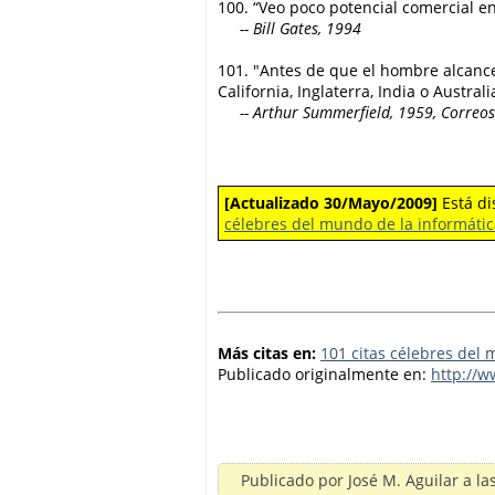
100. “Veo poco potencial comercial e
-- Bill Gates, 1994
101. "Antes de que el hombre alcance
California, Inglaterra, India o Austra
-- Arthur Summerfield, 1959, Correos 
[Actualizado 30/Mayo/2009]
Está dis
célebres del mundo de la informátic
Más citas en:
101 citas célebres del 
Publicado originalmente en:
http://
Publicado por
José M. Aguilar
a la