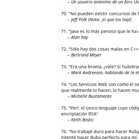
-- Un usuario anónimo de un foro Us
70. "No pueden existir concursos de 
-- Jeff Polk (Nota: ¡sí que los hay!)
71. "Java es lo más penoso que le ha
-- Alan Kay
72. "Sólo hay dos cosas malas en C++:
-- Bertrand Meyer
73. "Era una broma, ¿vale? Si hubiér
-- Mark Andreesen, hablando de la e
74. "Los Servicios Web son como el s
que realmente lo hacen, lo hacen mu
-- Michelle Bustamante
75. "Perl: el único lenguaje cuyo có
encriptación RSA"
-- Keith Bostic
76. "No trabajé duro para hacer Rub
Intenté hacer Ruby perfecto para mí,