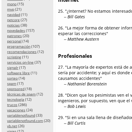
(15)
mono
(21)
mvp
25. "¿Internet? No estamos interesad
(11)
navidad
-- Bill Gates
(27)
netcore
(38)
noticias
26. "La mejor forma de obtener inform
(157)
novedades
esperar las correcciones"
(20)
patrones
-- Matthew Austern
(14)
personal
(107)
programación
(12)
recomendaciones
Profesionales
(11)
scripting
(37)
servicios on-line
27. "La mayoría de expertos está de
(17)
signalr
sería por accidente; y aquí es donde
(11)
software libre
(14)
causamos accidentes"
sorteo
(17)
-- Nathaniel Borenstein
spam
(18)
sponsored
(12)
técnicas de spam
28. "Dicen que los pesimistas ven el 
(12)
tecnología
ingenieros, por supuesto, ven que el 
(286)
trucos
-- Bob Lewis
(24)
vacaciones
(33)
variablenotfound
29. "Si en una sala llena de diseñad
(20)
variablenotfound.com
-- Bill Curtis
(26)
vb.net
(12)
viajes