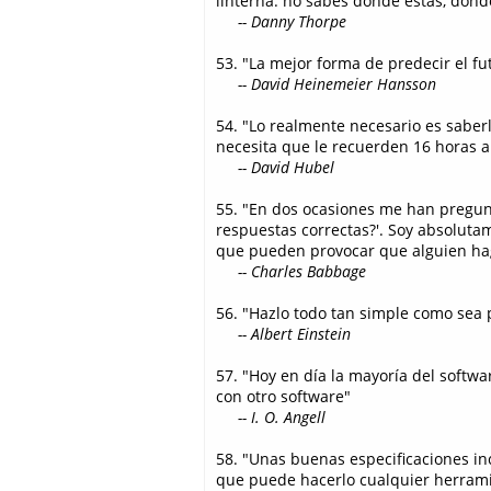
linterna: no sabes dónde estás, dónd
-- Danny Thorpe
53. "La mejor forma de predecir el f
-- David Heinemeier Hansson
54. "Lo realmente necesario es saber
necesita que le recuerden 16 horas a
-- David Hubel
55. "En dos ocasiones me han pregunt
respuestas correctas?'. Soy absoluta
que pueden provocar que alguien ha
-- Charles Babbage
56. "Hazlo todo tan simple como sea 
-- Albert Einstein
57. "Hoy en día la mayoría del softwa
con otro software"
-- I. O. Angell
58. "Unas buenas especificaciones i
que puede hacerlo cualquier herrami