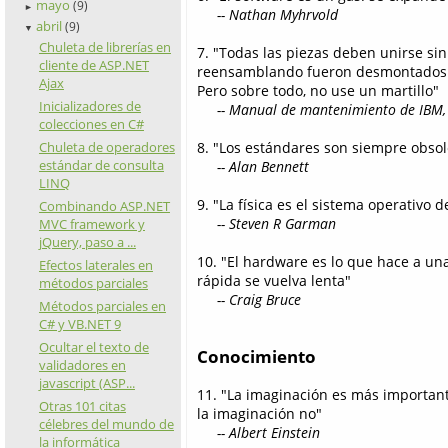
mayo
(9)
►
-- Nathan Myhrvold
abril
(9)
▼
Chuleta de librerías en
7. "Todas las piezas deben unirse si
cliente de ASP.NET
reensamblando fueron desmontados po
Ajax
Pero sobre todo, no use un martillo"
Inicializadores de
-- Manual de mantenimiento de IBM,
colecciones en C#
8. "Los estándares son siempre obsol
Chuleta de operadores
estándar de consulta
-- Alan Bennett
LINQ
9. "La física es el sistema operativo d
Combinando ASP.NET
-- Steven R Garman
MVC framework y
jQuery, paso a ...
10. "El hardware es lo que hace a u
Efectos laterales en
rápida se vuelva lenta"
métodos parciales
-- Craig Bruce
Métodos parciales en
C# y VB.NET 9
Ocultar el texto de
Conocimiento
validadores en
javascript (ASP...
11. "La imaginación es más important
Otras 101 citas
la imaginación no"
célebres del mundo de
-- Albert Einstein
la informática