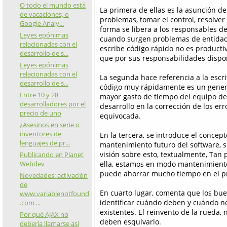
O todo el mundo está
La primera de ellas es la asunción de
de vacaciones, o
problemas, tomar el control, resolve
Google Analy...
forma se libera a los responsables de
Leyes epónimas
cuando surgen problemas de entidad 
relacionadas con el
escribe código rápido no es producti
desarrollo de s...
que por sus responsabilidades disp
Leyes epónimas
relacionadas con el
La segunda hace referencia a la escr
desarrollo de s...
código muy rápidamente es un gene
Entre 10 y 28
mayor gasto de tiempo del equipo de 
desarrolladores por el
desarrollo en la corrección de los er
precio de uno
equivocada.
¿Asesinos en serie o
inventores de
En la tercera, se introduce el concep
lenguajes de pr...
mantenimiento futuro del software, s
visión sobre esto, textualmente,
Tan p
Publicando en Planet
Webdev
ella, estamos en modo mantenimient
puede ahorrar mucho tiempo en el pr
Novedades: activación
de
En cuarto lugar, comenta que los bu
www.variablenotfound
identificar cuándo deben y cuándo no
.com ...
existentes. El reinvento de la rueda,
Por qué AJAX no
deben esquivarlo.
debería llamarse así