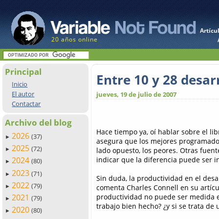
Artícu
20 años online
Principal
Entre 10 y 28 desar
Inicio
El autor
jueves, 19 de julio de 2007
Contactar
Archivo del blog
Hace tiempo ya, oí hablar sobre el li
2026
(37)
►
asegura que los mejores programador
2025
(72)
lado opuesto, los peores. Otras fuent
►
indicar que la diferencia puede ser i
2024
(80)
►
2023
(71)
►
Sin duda, la productividad en el des
2022
(79)
comenta Charles Connell en su artíc
►
productividad no puede ser medida e
2021
(79)
►
trabajo bien hecho? ¿y si se trata de
2020
(80)
►