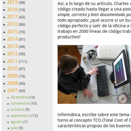
2019
(88)
Así, a lo largo de su artículo, Charle
►
2018
código creado hasta llegar a una pos
(74)
►
simple, correcto y bien documentado po
2017
(83)
►
todo apropiado: ¿qué ocurre si un bu
2016
(86)
código perfecto y salir de la oficina 
►
2015
trabajo en 2000 líneas de código tra
(79)
►
productivo?
2014
(81)
►
2013
(88)
►
2012
(90)
►
2011
(111)
►
2010
(87)
►
2009
(74)
►
2008
(90)
►
2007
(83)
▼
diciembre
(10)
►
noviembre
(10)
►
octubre
(9)
►
informática, escribe sobre este tema
septiembre
(15)
►
torno al concepto TCO (Total Cost of 
agosto
(1)
►
características propias de los bueno
julio
(9)
▼