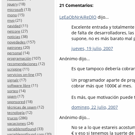
(18)
jquery
21 Comentarios:
(13)
microsoft
(15)
mono
LgEaObNrAiReDlO
dijo...
(21)
mvp
(11)
navidad
Excelente entrada y totalmente
(27)
netcore
de falta de desarrolladores, l
(38)
noticias
supone, no es más barato mal
(157)
novedades
(20)
patrones
jueves, 19 julio, 2007
(14)
personal
(107)
Anónimo dijo...
programación
(12)
recomendaciones
Es que tampoco debería cobra
(11)
scripting
(37)
servicios on-line
(17)
Un programador aparte de prog
signalr
(11)
cobrar más que 1000€ al mes.
software libre
(14)
sorteo
(17)
spam
Es más, que motivación puede 
(18)
sponsored
(12)
domingo, 22 julio, 2007
técnicas de spam
(12)
tecnología
Anónimo dijo...
(286)
trucos
(24)
vacaciones
No se a lo que estareis acost
(33)
variablenotfound
€ y eso si tenemos la suerte d
(20)
variablenotfound.com