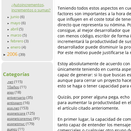
¿Autoincrementos,
Teniendo todos estos aspectos en cue
incrementos o sumas?
factores son importantes a la hora d
junio
(6)
►
que influyen en el coste total de ten
mayo
(6)
►
directo que representa su nómina. Po
abril
(5)
consigue, al mejor desarrollador qu
►
marzo
(5)
con menos código, escribir de forma 
►
febrero
incrementará la productividad de sus 
(3)
►
desarrollador puede disminuir la pro
enero
(4)
►
Por este motivo puede justificarse la 
2006
(39)
►
Estoy absolutamente de acuerdo con 
únicamente teniendo en cuenta aspec
Categorías
capaz de generar: si lo que buscas es
aunque para cerrar un proyecto hace f
(115)
.net
esto se haga o tener capacidad para d
(11)
10años
(18)
ajax
Quizás, por poner alguna pega, echo
(35)
aniversario
para aumentar la productividad en el 
(16)
antispam
(153)
el artículo citado anteriomente.
asp.net
(125)
aspnetcore
(91)
aspnetcoremvc
En primer lugar, la capacidad de comu
(179)
aspnetmvc
tanto capaz de entender los mensajes 
(11)
auges
comerciales o cualquier otro grupo d