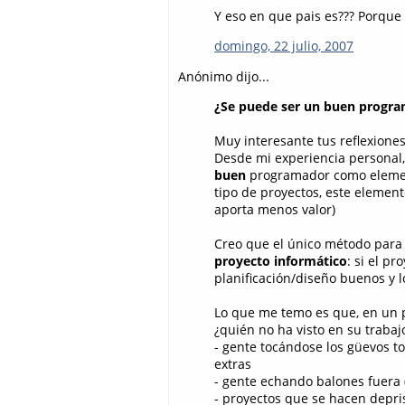
Y eso en que pais es??? Porque
domingo, 22 julio, 2007
Anónimo dijo...
¿Se puede ser un buen progra
Muy interesante tus reflexione
Desde mi experiencia personal, 
buen
programador como element
tipo de proyectos, este elemen
aporta menos valor)
Creo que el único método para
proyecto informático
: si el p
planificación/diseño buenos y 
Lo que me temo es que, en un 
¿quién no ha visto en su trabaj
- gente tocándose los güevos t
extras
- gente echando balones fuera 
- proyectos que se hacen depri