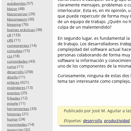
(57)
autobombo
claramente mensajes, problemas o c
(48)
blazor
interlocutor. Esta es, en mi opinión, 
(29)
blazorserver
que puede repercutir de forma muy n
(30)
blazorwasm
de un equipo de trabajo. ¿Quién no 
(76)
blogging
culpa de un malentendido?
(38)
buenas prácticas
(133)
c#
En segundo lugar, es fundamental la 
(11)
c#6
de trabajo.
Los
desarrolladores
traba
(14)
componentes
complejidad del software actual hace
(15)
consultas
personas colaborando de forma muy 
(18)
css
software la información y conocimient
(43)
curiosidades
uno de los componentes de la misma
(11)
curso
(258)
desarrollo
Curiosamente, ninguna de estas dos h
(11)
diseño
tema tan interesante como complejo,
(621)
enlaces
(13)
estándares
(25)
eventos
(12)
frikadas
(11)
google
(33)
herramientas
Publicado por
José M. Aguilar
a la
(21)
historias
(24)
humor
Etiquetas:
desarrollo
,
productividad
(14)
inocentadas
(32)
javascript