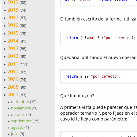
2019
(88)
►
2018
(74)
►
2017
(83)
O también escrito de la forma, utiliz
►
2016
(86)
►
2015
(79)
►
return
 (s!=
null
?s:
"por defecto"
);
2014
(81)
►
2013
(88)
►
2012
(90)
Quedaría, utilizando el nuevo operad
►
2011
(111)
►
2010
(87)
►
return
 s ?? 
"por defecto"
; 
2009
(74)
►
2008
(90)
►
2007
(83)
Qué limpio, ¿no?
▼
diciembre
(10)
►
A primera vista puede parecer que sa
noviembre
(10)
►
operador ternario ?, pero fijaos en e
octubre
(9)
►
cuyo Id le llega como parámetro:
septiembre
(15)
►
agosto
(1)
►
julio
(9)
►