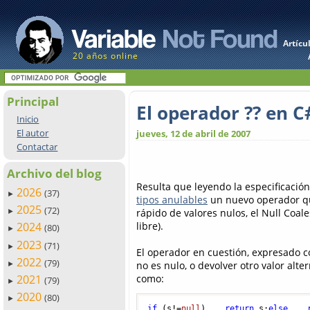
Artícu
20 años online
Principal
El operador ?? en C
Inicio
El autor
jueves, 12 de abril de 2007
Contactar
Archivo del blog
Resulta que leyendo la especificació
2026
(37)
►
tipos anulables
un nuevo operador qu
2025
(72)
rápido de valores nulos, el Null Coa
►
libre).
2024
(80)
►
2023
(71)
►
El operador en cuestión, expresado co
2022
(79)
no es nulo, o devolver otro valor alte
►
como:
2021
(79)
►
2020
(80)
►
if
 (s!=
null
)    
return
 s;
else