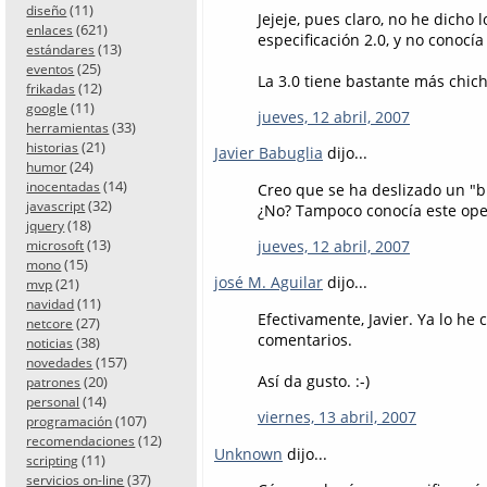
(11)
diseño
Jejeje, pues claro, no he dicho 
(621)
enlaces
especificación 2.0, y no conocí
(13)
estándares
(25)
eventos
La 3.0 tiene bastante más chic
(12)
frikadas
(11)
google
jueves, 12 abril, 2007
(33)
herramientas
(21)
historias
Javier Babuglia
dijo...
(24)
humor
(14)
inocentadas
Creo que se ha deslizado un "b
(32)
javascript
¿No? Tampoco conocía este oper
(18)
jquery
(13)
jueves, 12 abril, 2007
microsoft
(15)
mono
josé M. Aguilar
dijo...
(21)
mvp
(11)
navidad
Efectivamente, Javier. Ya lo he 
(27)
netcore
comentarios.
(38)
noticias
(157)
novedades
Así da gusto. :-)
(20)
patrones
(14)
personal
viernes, 13 abril, 2007
(107)
programación
(12)
recomendaciones
Unknown
dijo...
(11)
scripting
(37)
servicios on-line