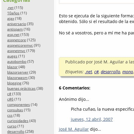
(115)
.net
(11)
10años
Esto se ejecuta de la siguiente forma
(18)
ajax
obtenido. Sólo si el resultado de la e
(35)
aniversario
(16)
antispam
No sé a vosotros, pero a mí me ha par
(153)
asp.net
(125)
aspnetcore
(91)
aspnetcoremvc
(179)
aspnetmvc
(11)
auges
(57)
Publicado por
José M. Aguilar
a la
autobombo
(48)
blazor
Etiquetas:
.net
,
c#
,
desarrollo
,
mono
(29)
blazorserver
(30)
blazorwasm
(76)
blogging
6 Comentarios:
(38)
buenas prácticas
(133)
c#
(11)
Anónimo dijo...
c#6
(14)
componentes
Picha cuñao, la nueva especifica
(15)
consultas
(18)
css
jueves, 12 abril, 2007
(43)
curiosidades
(11)
curso
josé M. Aguilar
dijo...
(258)
desarrollo