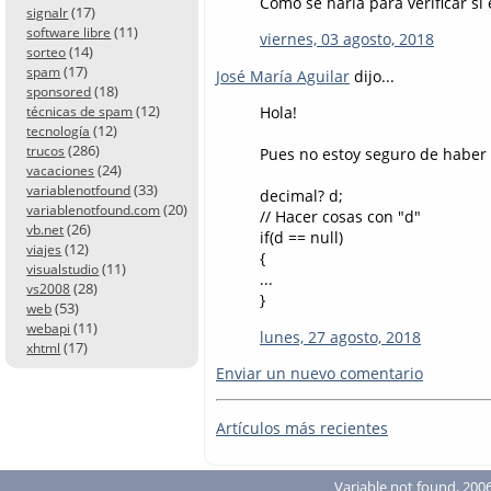
Cómo se haría para verificar sí 
(17)
signalr
(11)
software libre
viernes, 03 agosto, 2018
(14)
sorteo
(17)
spam
José María Aguilar
dijo...
(18)
sponsored
(12)
Hola!
técnicas de spam
(12)
tecnología
(286)
trucos
Pues no estoy seguro de haber e
(24)
vacaciones
(33)
variablenotfound
decimal? d;
(20)
variablenotfound.com
// Hacer cosas con "d"
(26)
vb.net
if(d == null)
(12)
viajes
{
(11)
visualstudio
...
(28)
vs2008
}
(53)
web
(11)
webapi
lunes, 27 agosto, 2018
(17)
xhtml
Enviar un nuevo comentario
Artículos más recientes
Variable not found, 2006