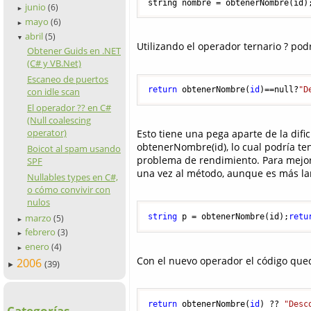
string nombre = obtenerNombre(id)
junio
(6)
►
mayo
(6)
►
abril
(5)
▼
Utilizando el operador ternario ? pod
Obtener Guids en .NET
(C# y VB.Net)
Escaneo de puertos
return
 obtenerNombre(
id
)==null?
"D
con idle scan
El operador ?? en C#
(Null coalescing
operator)
Esto tiene una pega aparte de la difi
obtenerNombre(id), lo cual podría t
Boicot al spam usando
problema de rendimiento. Para mejora
SPF
una vez al método, aunque es más lar
Nullables types en C#,
o cómo convivir con
nulos
marzo
string
 p = obtenerNombre(id);
retu
(5)
►
febrero
(3)
►
enero
(4)
►
Con el nuevo operador el código qued
2006
(39)
►
return
 obtenerNombre(
id
) ?? 
"Desc
Categorías