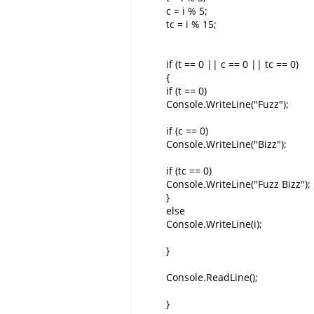
c = i % 5;
tc = i % 15;
if (t == 0 || c == 0 || tc == 0)
{
if (t == 0)
Console.WriteLine("Fuzz");
if (c == 0)
Console.WriteLine("Bizz");
if (tc == 0)
Console.WriteLine("Fuzz Bizz");
}
else
Console.WriteLine(i);
}
Console.ReadLine();
}