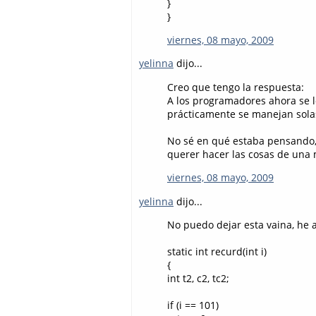
}
}
viernes, 08 mayo, 2009
yelinna
dijo...
Creo que tengo la respuesta:
A los programadores ahora se l
prácticamente se manejan solas
No sé en qué estaba pensando,
querer hacer las cosas de una m
viernes, 08 mayo, 2009
yelinna
dijo...
No puedo dejar esta vaina, he a
static int recurd(int i)
{
int t2, c2, tc2;
if (i == 101)