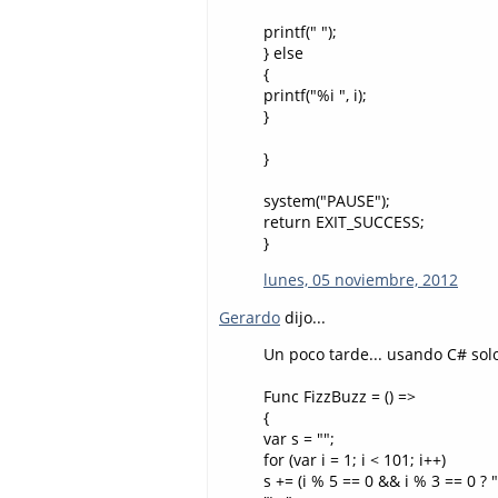
printf(" ");
} else
{
printf("%i ", i);
}
}
system("PAUSE");
return EXIT_SUCCESS;
}
lunes, 05 noviembre, 2012
Gerardo
dijo...
Un poco tarde... usando C# sol
Func FizzBuzz = () =>
{
var s = "";
for (var i = 1; i < 101; i++)
s += (i % 5 == 0 && i % 3 == 0 ? "