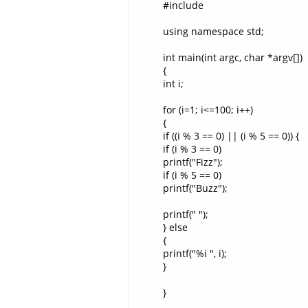
#include
using namespace std;
int main(int argc, char *argv[])
{
int i;
for (i=1; i<=100; i++)
{
if ((i % 3 == 0) || (i % 5 == 0)) {
if (i % 3 == 0)
printf("Fizz");
if (i % 5 == 0)
printf("Buzz");
printf(" ");
} else
{
printf("%i ", i);
}
}