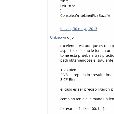
"\n";
return s;
};
Console.WriteLine(FizzBuzz());
jueves, 30 mayo, 2013
Unknown
dijo...
excelente test aunque es una 
aspecto o solo no le toman un 
tome esta prueba a tres practi
pedi obteniendose el siguiente
1 VB Bien
2 VB se repetia los resultados
3 C# Bien
el caso es ser preciso ligero y
como no tenia a la mano un leng
for (var i = 1; i <= 100; i++) {