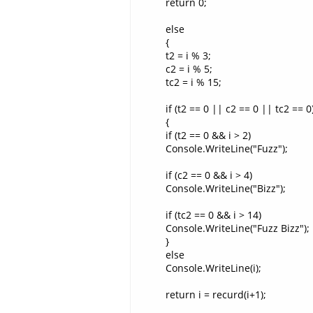
return 0;
else
{
t2 = i % 3;
c2 = i % 5;
tc2 = i % 15;
if (t2 == 0 || c2 == 0 || tc2 == 0
{
if (t2 == 0 && i > 2)
Console.WriteLine("Fuzz");
if (c2 == 0 && i > 4)
Console.WriteLine("Bizz");
if (tc2 == 0 && i > 14)
Console.WriteLine("Fuzz Bizz");
}
else
Console.WriteLine(i);
return i = recurd(i+1);