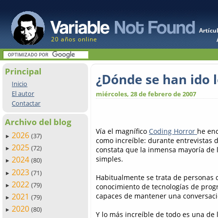
Artícu
20 años online
Principal
¿Dónde se han ido 
Inicio
El autor
miércoles, 28 de febrero de 2007
Contactar
Archivo del blog
Vía el magnífico
Coding Horror
he enc
2026
(37)
►
como increíble: durante entrevistas 
2025
(72)
constata que la inmensa mayoría de l
►
simples.
2024
(80)
►
2023
(71)
►
Habitualmente se trata de personas c
2022
(79)
conocimiento de tecnologías de progr
►
capaces de mantener una conversació
2021
(79)
►
2020
(80)
►
Y lo más increíble de todo es una de l