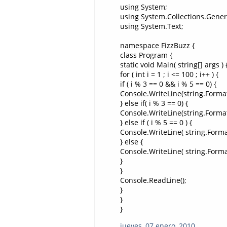
using System;
using System.Collections.Gener
using System.Text;
namespace FizzBuzz {
class Program {
static void Main( string[] args ) 
for ( int i = 1 ; i <= 100 ; i++ ) {
if ( i % 3 == 0 && i % 5 == 0) {
Console.WriteLine(string.Format("
} else if( i % 3 == 0) {
Console.WriteLine(string.Format("
} else if ( i % 5 == 0 ) {
Console.WriteLine( string.Format( 
} else {
Console.WriteLine( string.Format( 
}
}
Console.ReadLine();
}
}
}
jueves, 07 enero, 2010