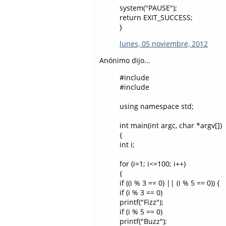
system("PAUSE");
return EXIT_SUCCESS;
}
lunes, 05 noviembre, 2012
Anónimo dijo...
#include
#include
using namespace std;
int main(int argc, char *argv[])
{
int i;
for (i=1; i<=100; i++)
{
if ((i % 3 == 0) || (i % 5 == 0)) {
if (i % 3 == 0)
printf("Fizz");
if (i % 5 == 0)
printf("Buzz");