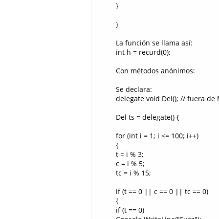
}
}
La función se llama así:
int h = recurd(0);
Con métodos anónimos:
Se declara:
delegate void Del(); // fuera de
Del ts = delegate() {
for (int i = 1; i <= 100; i++)
{
t = i % 3;
c = i % 5;
tc = i % 15;
if (t == 0 || c == 0 || tc == 0)
{
if (t == 0)