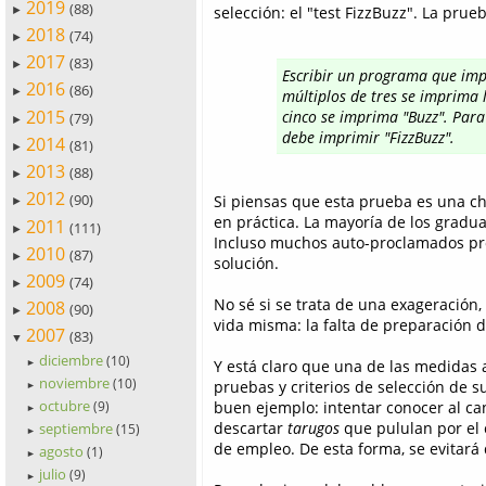
2019
(88)
selección: el "test FizzBuzz". La prueb
►
2018
(74)
►
2017
(83)
►
Escribir un programa que imp
2016
(86)
►
múltiplos de tres se imprima l
2015
cinco se imprima "Buzz". Para
(79)
►
debe imprimir "FizzBuzz".
2014
(81)
►
2013
(88)
►
2012
(90)
Si piensas que esta prueba es una ch
►
en práctica. La mayoría de los gradu
2011
(111)
►
Incluso muchos auto-proclamados pr
2010
(87)
►
solución.
2009
(74)
►
No sé si se trata de una exageración
2008
(90)
►
vida misma: la falta de preparación d
2007
(83)
▼
diciembre
(10)
Y está claro que una de las medidas 
►
noviembre
(10)
pruebas y criterios de selección de su
►
octubre
buen ejemplo: intentar conocer al ca
(9)
►
descartar
tarugos
que pululan por el 
septiembre
(15)
►
de empleo. De esta forma, se evitará
agosto
(1)
►
julio
(9)
►