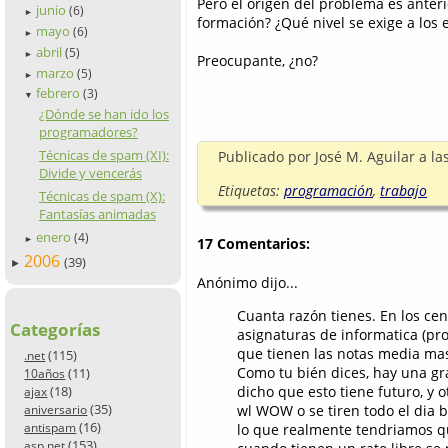
Pero el origen del problema es anter
junio
(6)
►
formación? ¿Qué nivel se exige a los 
mayo
(6)
►
abril
(5)
►
Preocupante, ¿no?
marzo
(5)
►
febrero
(3)
▼
¿Dónde se han ido los
programadores?
Técnicas de spam (XI):
Publicado por
José M. Aguilar
a la
Divide y vencerás
Etiquetas:
programación
,
trabajo
Técnicas de spam (X):
Fantasías animadas
enero
(4)
►
17 Comentarios:
2006
(39)
►
Anónimo dijo...
Cuanta razón tienes. En los cen
Categorías
asignaturas de informatica (pr
que tienen las notas media mas
(115)
.net
Como tu bién dices, hay una gr
(11)
10años
(18)
dicho que esto tiene futuro, y
ajax
(35)
wl WOW o se tiren todo el dia b
aniversario
(16)
antispam
lo que realmente tendriamos qu
(153)
asp.net