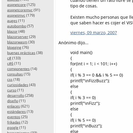
cuando tienen un rato libre se
(125)
aspnetcore
tipo de cosas.
(91)
aspnetcoremvc
(179)
aspnetmvc
Existen mucho personas que lle
(11)
auges
que saben hacer es cojer el VIS
(57)
autobombo
(48)
blazor
viernes, 09 marzo, 2007
(29)
blazorserver
(30)
Anónimo dijo...
blazorwasm
(76)
blogging
void main()
(38)
buenas prácticas
(133)
{
c#
(11)
for(int i = 1; i < 101; i++)
c#6
(14)
componentes
{
(15)
consultas
if( i % 3 == 0 && i % 5 == 0)
(18)
css
printf("\nFizzBuzz");
(43)
curiosidades
else
(11)
curso
{
(258)
desarrollo
if( i % 3 == 0)
(11)
diseño
printf("\nFizz");
(621)
enlaces
else
(13)
estándares
{
(25)
eventos
if( i % 5 == 0)
(12)
frikadas
printf("\nBuzz");
(11)
google
else
(33)
herramientas