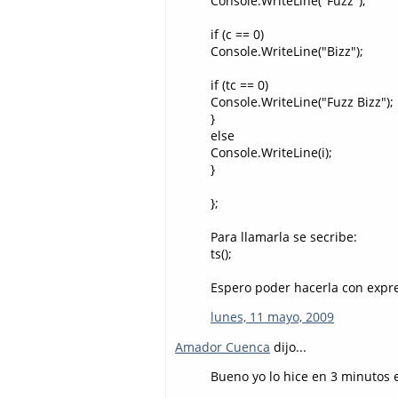
Console.WriteLine("Fuzz");
if (c == 0)
Console.WriteLine("Bizz");
if (tc == 0)
Console.WriteLine("Fuzz Bizz");
}
else
Console.WriteLine(i);
}
};
Para llamarla se secribe:
ts();
Espero poder hacerla con expr
lunes, 11 mayo, 2009
Amador Cuenca
dijo...
Bueno yo lo hice en 3 minutos e