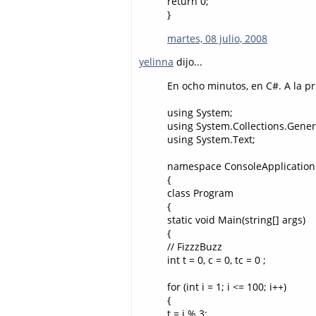
return 0;
}
martes, 08 julio, 2008
yelinna
dijo...
En ocho minutos, en C#. A la pri
using System;
using System.Collections.Gener
using System.Text;
namespace ConsoleApplication
{
class Program
{
static void Main(string[] args)
{
// FizzzBuzz
int t = 0, c = 0, tc = 0 ;
for (int i = 1; i <= 100; i++)
{
t = i % 3;