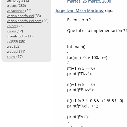
(12)
martes, 25 marzo, 2008
tecnología
(286)
trucos
Jorge Iván Meza Martínez
dijo...
(24)
vacaciones
(33)
variablenotfound
Es en serio ?
(20)
variablenotfound.com
(26)
vb.net
Qué tal esta implementación ? 
(12)
viajes
(11)
visualstudio
(28)
vs2008
(53)
int main()
web
(11)
webapi
{
(17)
xhtml
for(int i=0; i<100; i++)
{
if(i+1 % 3 == 0)
printf("Fizz");
if(i+1 % 5 == 0)
printf("Buzz");
if(i+1 % 3 != 0 && i+1 % 5 != 0)
printf("%d", i+1);
printf("\n");
}