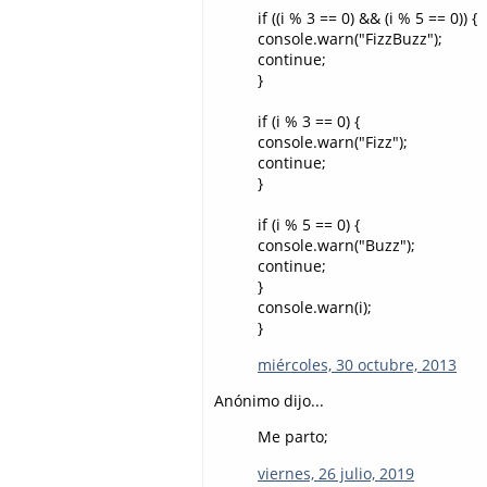
if ((i % 3 == 0) && (i % 5 == 0)) {
console.warn("FizzBuzz");
continue;
}
if (i % 3 == 0) {
console.warn("Fizz");
continue;
}
if (i % 5 == 0) {
console.warn("Buzz");
continue;
}
console.warn(i);
}
miércoles, 30 octubre, 2013
Anónimo dijo...
Me parto;
viernes, 26 julio, 2019