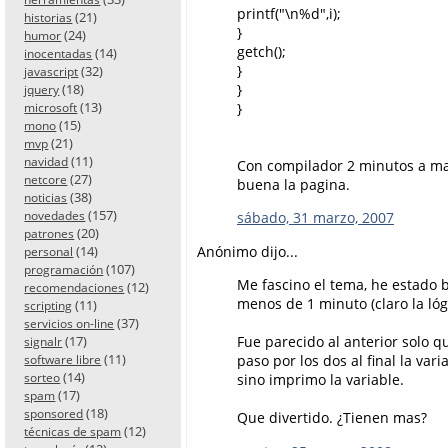
printf("\n%d",i);
(21)
historias
}
(24)
humor
getch();
(14)
inocentadas
}
(32)
javascript
(18)
}
jquery
(13)
}
microsoft
(15)
mono
(21)
mvp
(11)
navidad
Con compilador 2 minutos a m
(27)
netcore
buena la pagina.
(38)
noticias
(157)
novedades
sábado, 31 marzo, 2007
(20)
patrones
(14)
Anónimo dijo...
personal
(107)
programación
Me fascino el tema, he estado 
(12)
recomendaciones
menos de 1 minuto (claro la lóg
(11)
scripting
(37)
servicios on-line
(17)
Fue parecido al anterior solo q
signalr
(11)
paso por los dos al final la var
software libre
(14)
sorteo
sino imprimo la variable.
(17)
spam
(18)
sponsored
Que divertido. ¿Tienen mas?
(12)
técnicas de spam