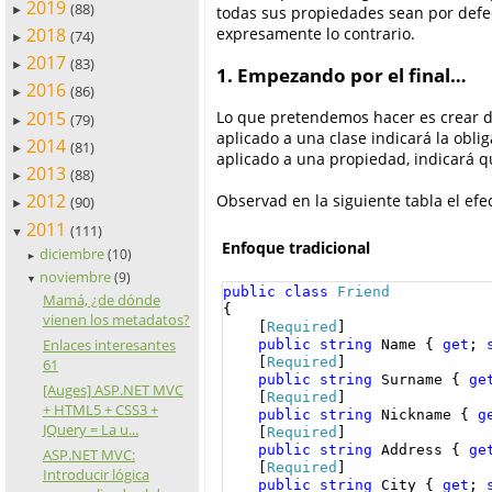
2019
(88)
todas sus propiedades sean por defec
►
2018
expresamente lo contrario.
(74)
►
2017
(83)
►
1. Empezando por el final…
2016
(86)
►
2015
Lo que pretendemos hacer es crear d
(79)
►
aplicado a una clase indicará la obl
2014
(81)
►
aplicado a una propiedad, indicará q
2013
(88)
►
2012
Observad en la siguiente tabla el ef
(90)
►
2011
(111)
▼
Enfoque tradicional
diciembre
(10)
►
noviembre
(9)
▼
public
class
Friend
Mamá, ¿de dónde
{

vienen los metadatos?
    [
Required
] 

Enlaces interesantes
public
string
 Name { 
get
; 
    [
Required
]

61
public
string
 Surname { 
ge
[Auges] ASP.NET MVC
    [
Required
]

+ HTML5 + CSS3 +
public
string
 Nickname { 
g
JQuery = La u...
    [
Required
]

public
string
 Address { 
ge
ASP.NET MVC:
    [
Required
]

Introducir lógica
public
string
 City { 
get
; 