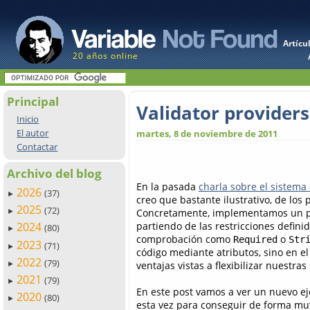
Artícu
20 años online
Principal
Validator provider
Inicio
El autor
martes, 8 de noviembre de 2011
Contactar
Archivo del blog
En la pasada
charla sobre el sistema
2026
(37)
►
creo que bastante ilustrativo, de los
2025
(72)
Concretamente, implementamos un pr
►
partiendo de las restricciones defini
2024
(80)
►
comprobación como
o
Required
Str
2023
(71)
►
código mediante atributos, sino en el
2022
(79)
ventajas vistas a flexibilizar nuestras
►
2021
(79)
►
En este post vamos a ver un nuevo e
2020
(80)
►
esta vez para conseguir de forma mu