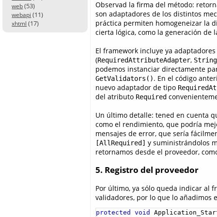
Observad la firma del método: retor
(53)
web
son adaptadores de los distintos me
(11)
webapi
práctica permiten homogeneizar la di
(17)
xhtml
cierta lógica, como la generación de l
El framework incluye ya adaptadores
(
,
RequiredAttributeAdapter
String
podemos instanciar directamente par
. En el código ante
GetValidators()
nuevo adaptador de tipo
RequiredAt
del atributo
convenientemen
Required
Un último detalle: tened en cuenta q
como el rendimiento, que podría mejo
mensajes de error, que sería fácilm
y suministrándolos má
[AllRequired]
retornamos desde el proveedor, como
5. Registro del proveedor
Por último, ya sólo queda indicar al
validadores, por lo que lo añadimos e
protected
void
 Application_Star