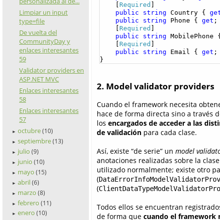
personalizada al de...
    [
Required
]

Limpiar un input
public
string
 Country { 
ge
type=file
public
string
 Phone { 
get
;
    [
Required
]

De vuelta del
public
string
 MobilePhone 
CommunityDay y
    [
Required
]

enlaces interesantes
public
string
 Email { 
get
;
59
}
Validator providers en
ASP.NET MVC
2. Model validator providers
Enlaces interesantes
58
Cuando el framework necesita obtener
Enlaces interesantes
hace de forma directa sino a travé
57
los
encargados de acceder a las disti
octubre
(10)
de validación
para cada clase.
►
septiembre
(13)
►
Así, existe “de serie” un
model validat
julio
(9)
►
anotaciones realizadas sobre la clase
junio
(10)
►
utilizado normalmente; existe otro p
mayo
(15)
►
(
DataErrorInfoModelValidatorPro
abril
(6)
►
(
ClientDataTypeModelValidatorPr
marzo
(8)
►
febrero
(11)
►
Todos ellos se encuentran registrado
enero
(10)
►
de forma que
cuando el framework n