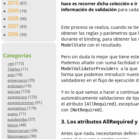
2010
(87)
hace es recorrer dicha colección e i
►
información de validación
para cada
2009
(74)
►
2008
(90)
►
2007
(83)
Este proceso se realiza, cuando se tie
►
obtener las reglas y parámetros que h
2006
(39)
►
durante el binding, para obtener los v
con el resultado.
ModelState
Categorías
Pero sin duda lo mejor que tiene est
Podemos añadir con suma facilidad n
(115)
.net
a la que
(11)
ModelValidatorProviders
10años
forma que podemos introducir nuestr
(18)
ajax
(35)
validadores en el flujo de ejecución 
aniversario
(16)
antispam
(153)
asp.net
Y es lo que vamos a hacer a continu
(125)
aspnetcore
automáticamente validaciones de ti
(91)
aspnetcoremvc
el atributo
, exceptua
[AllRequired]
(179)
aspnetmvc
con
.
[NotRequired]
(11)
auges
(57)
autobombo
3. Los atributos AllRequired 
(48)
blazor
(29)
blazorserver
Antes que nada, necesitamos definir 
(30)
blazorwasm