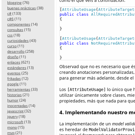
como el que veis a continuación:
(76)
blogging
(38)
buenas prácticas
[
AttributeUsage
(
AttributeTarget
(133)
c#
public
class
AllRequiredAttribu
(11)
c#6
{

(14)
componentes
}

(15)
consultas
(18)
css
[
AttributeUsage
(
AttributeTarget
(43)
curiosidades
public
class
NotRequiredAttribu
(11)
curso
{

(258)
desarrollo
(11)
diseño
}
(621)
enlaces
Observad que no es necesario que é
(13)
estándares
creando anotaciones personalizadas, 
(25)
eventos
para generar más adelante, desde el 
(12)
frikadas
(11)
google
(33)
Los
lo único que 
herramientas
[AttributeUsage]
(21)
utilizar únicamente sobre clases, mi
historias
(24)
humor
propiedades, más que nada para que
(14)
inocentadas
(32)
javascript
4. Implementando nuestro mo
(18)
jquery
(13)
microsoft
La implementación de un
model valid
(15)
mono
es heredar de
ModelValidatorProvi
(21)
mvp