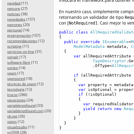
invocará el framework para obtener l
(11)
navidad
(27)
netcore
En nuestro caso, simplemente compr
(38)
noticias
retornando un validador de tipo
Req
(157)
novedades
con [
. Casi mejor lo ve
NotRequired]
(20)
patrones
(14)
personal
public
class
AllRequiredValidat
(107)
programación
{

(12)
recomendaciones
public
override
IEnumerable
<
M
(11)
scripting
ModelMetadata
 metadata, 
C
(37)
  {

servicios on-line
var
 allRequiredAttribute =
(17)
signalr
TypeDescriptor
.Ge
(11)
software libre
              .OfType<
AllRequir
(14)
sorteo
(17)
spam
if
 (allRequiredAttribute 
(18)
sponsored
      {

(12)
técnicas de spam
var
 property = metadata
(12)
tecnología
var
 isOptional = proper
(286)
if
 (!isOptional)

trucos
        {

(24)
vacaciones
var
 requiredValidator
(33)
variablenotfound
yield
return
new
Requ
(20)
variablenotfound.com
        }

(26)
vb.net
      }

(12)
viajes
  }

(11)
visualstudio
}
(28)
vs2008