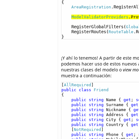
{

.RegisterAl
AreaRegistration
ModelValidatorProviders
.Pro
    RegisterGlobalFilters(
Globa
    RegisterRoutes(
.R
RouteTable
}
¡Y ahí lo tenemos! A partir de este m
podemos hacer uso de estos nuevos 
nuestras clases del modelo o
view mo
muestra a continuación:
[
AllRequired
public
class
Friend
{

public
string
 Name { 
get
; 
s
public
string
 Surname { 
get
public
string
 Nickname { 
ge
public
string
 Address { 
get
public
string
 City { 
get
; 
s
public
string
 Country { 
get
    [
NotRequired
]

public
string
 Phone { 
get
; 