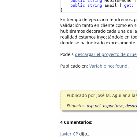
public
string
 MobilePhone {
public
string
 Email { 
get
; 
}
En tiempo de ejecución tendremos, p
validación tanto en cliente como en s
hubiéramos decorado cada una de las
realidad estamos inyectándolo en to
donde se ha indicado expresamente l
Podéis
descargar el proyecto de pru
Publicado en:
Variable not found
.
Publicado por
José M. Aguilar
a la
Etiquetas:
asp.net
,
aspnetmvc
,
desar
4 Comentarios:
Javier CP
dijo...