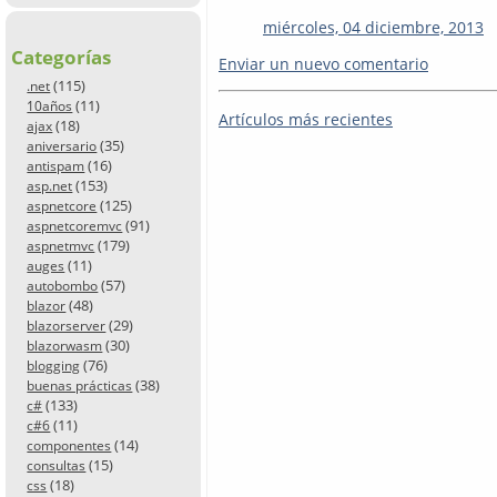
miércoles, 04 diciembre, 2013
Categorías
Enviar un nuevo comentario
(115)
.net
(11)
10años
Artículos más recientes
(18)
ajax
(35)
aniversario
(16)
antispam
(153)
asp.net
(125)
aspnetcore
(91)
aspnetcoremvc
(179)
aspnetmvc
(11)
auges
(57)
autobombo
(48)
blazor
(29)
blazorserver
(30)
blazorwasm
(76)
blogging
(38)
buenas prácticas
(133)
c#
(11)
c#6
(14)
componentes
(15)
consultas
(18)
css