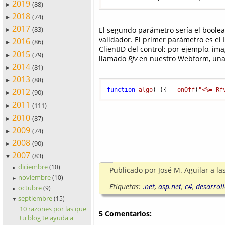
2019
(88)
►
2018
(74)
►
2017
(83)
El segundo parámetro sería el booleano
►
validador. El primer parámetro es el
2016
(86)
►
ClientID del control; por ejemplo, i
2015
(79)
►
llamado
Rfv
en nuestro Webform, una l
2014
(81)
►
2013
(88)
►
function
algo
(
){   
onOff
(
"<%= Rf
2012
(90)
►
2011
(111)
►
2010
(87)
►
2009
(74)
►
2008
(90)
►
2007
(83)
▼
diciembre
(10)
Publicado por
José M. Aguilar
a la
►
noviembre
(10)
►
Etiquetas:
.net
,
asp.net
,
c#
,
desarrol
octubre
(9)
►
septiembre
(15)
▼
10 razones por las que
5 Comentarios:
tu blog te ayuda a