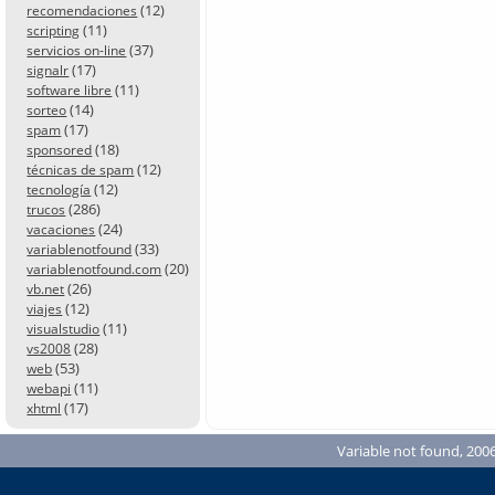
(12)
recomendaciones
(11)
scripting
(37)
servicios on-line
(17)
signalr
(11)
software libre
(14)
sorteo
(17)
spam
(18)
sponsored
(12)
técnicas de spam
(12)
tecnología
(286)
trucos
(24)
vacaciones
(33)
variablenotfound
(20)
variablenotfound.com
(26)
vb.net
(12)
viajes
(11)
visualstudio
(28)
vs2008
(53)
web
(11)
webapi
(17)
xhtml
Variable not found, 2006