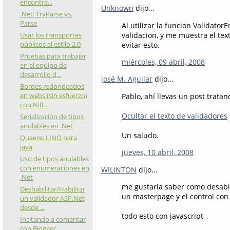
encontra...
Unknown
dijo...
.Net: TryParse vs.
Parse
Al utilizar la funcion Validato
validacion, y me muestra el te
Usar los transportes
públicos al estilo 2.0
evitar esto.
Pruebas para trabajar
miércoles, 09 abril, 2008
en el equipo de
desarrollo d...
josé M. Aguilar
dijo...
Bordes redondeados
en webs (sin esfuerzo)
Pablo, ahí llevas un post tratan
con Nift...
Ocultar el texto de validadores
Serialización de tipos
anulables en .Net
Un saludo.
Quaere: LINQ para
Java
jueves, 10 abril, 2008
Uso de tipos anulables
con enumeraciones en
WILINTON
dijo...
.Net
me gustaria saber como desabil
Deshabilitar/Habilitar
un masterpage y el control con 
un validador ASP.Net
desde ...
todo esto con javascript
Incitando a comentar
con Blogger