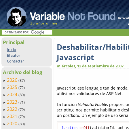
Artícu
20 años online
Principal
Deshabilitar/Habili
Inicio
Javascript
El autor
Contactar
miércoles, 12 de septiembre de 2007
Archivo del blog
2026
(37)
►
2025
(72)
Javascript, ese lenguaje tan de moda
►
utilísimos validadores de ASP.Net.
2024
(80)
►
2023
(71)
►
La función
ValidatorEnable
, proporcio
2022
(79)
scripting, nos permite habilitar o d
►
un
postback.
Un ejemplo de uso sería 
2021
(79)
►
2020
(80)
►
function
onOff
(
validatorId, activ