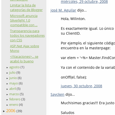
miércoles, 29 octubre, 2008
Limitar la lista de
categorías de Blogger
josé M. Aguilar
dijo...
Microsoft anuncia
Hola, Wilinton.
Silverlight 1.0
¡compatible con ...
Es exactamente igual. Lo único 
Transparencia para
su ClientID.
todos los navegadores
con CSS
Por ejemplo, el siguiente códig
ASP.Net Ajax sobre
encuentra en la masterpage:
Mono
</Vacaciones>... se
var elem = '<%= Master.FindCont
acabó lo bueno
agosto
Ya con el contenido de la variab
(1)
►
julio
(9)
►
onOff(el, false);
junio
(6)
►
mayo
(6)
►
jueves, 30 octubre, 2008
abril
(5)
►
marzo
Saycken
dijo...
(5)
►
febrero
(3)
►
Muchisimas gracias!!! Era justo
enero
(4)
►
2006
(39)
►
Saludos