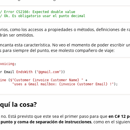
// Error CS2166: Expected double value
// Ok. Es obligatorio usar el punto decimal
arios, como los accesos a propiedades o métodos, definiciones de r
rán ser omitidos.
canta esta característica. No veo el momento de poder escribir u
os para siempre del punto, ese molesto compañero de viaje:
nvoicing
;

er Email 
EndsWith
 (
"@gmail.com"
))
Line
 (
$"Customer 
{invoice Customer Name}
 "
 +

"uses a Gmail mailbox: {invoice Customer Email} !"
)
;

quí la cosa?
o. Está previsto que este sea el primer paso para que
en C# 12 
l punto y coma de separación de instrucciones
, como en el siguie