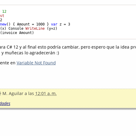
# 12
est
 
2
 
new
() { Amount = 
1000
 } 
var
 z = 
3
 (
x
) Console 
WriteLine
 (
y+z
)

 (
invoice Amount
 C# 12 y al final esto podría cambiar, pero espero que la idea pr
 y muñecas lo agradecerán :)
mente en
Variable Not Found
é M. Aguilar
a las
12:01 a. m.
dades