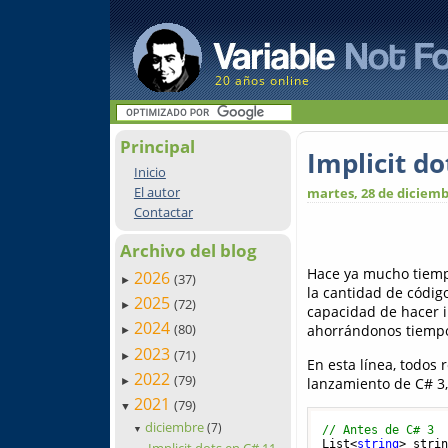
20 años online
Principal
Implicit do
Inicio
El autor
martes, 28 de diciemb
Contactar
Archivo del blog
Hace ya mucho tiemp
2026
(37)
►
la cantidad de códig
2025
(72)
►
capacidad de hacer i
2024
(80)
ahorrándonos tiempo 
►
2023
(71)
►
En esta línea, todos 
2022
(79)
lanzamiento de C# 3,
►
2021
(79)
▼
diciembre
(7)
// Antes de C# 3
▼
List<
string
> stri
Implicit dots en C# 11