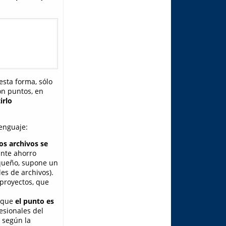
 esta forma, sólo
n puntos, en
irlo
enguaje:
os archivos se
ante ahorro
equeño, supone un
es de archivos).
 proyectos, que
a que
el punto es
esionales del
 según la