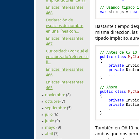
Enlaces interesantes
// Usando tipado 
var
 strings = 
new
468
Declaración de
espacios de nombre
Bastante tiempo desp
en una línea con...
misma dirección, las
tipado implícito, aun
Enlaces interesantes
467
Curiosidad: ¿Por qué el
// Antes de C# 10
encabezado 'referer' se
public
class
MyCl
{

ll...
private
 Invoi
Enlaces interesantes
private
 Dicti
466
    ...

}

Enlaces interesantes
465
// Ahora
public
class
MyCl
noviembre
(8)
►
{

private
 Invoi
octubre
(7)
►
private
 Dicti
septiembre
(5)
►
    ...

julio
(6)
►
junio
(9)
►
mayo
También en C# 10 no
(9)
►
ambas que nos permit
abril
(7)
►