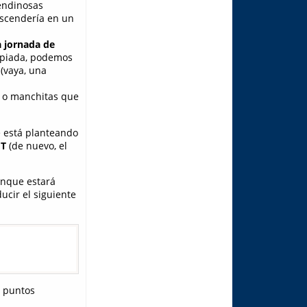
tendinosas
escendería en un
 jornada de
ropiada, podemos
(vaya, una
s o manchitas que
e está planteando
ET
(de nuevo, el
unque estará
ucir el siguiente
s puntos