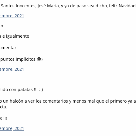
s Santos Inocentes, José María, y ya de paso sea dicho, feliz Navidad
iembre, 2021
o...
s e igualmente
comentar
puntos implícitos 😀)
iembre, 2021
ido con patatas !!! :-)
 un halcón a ver los comentarios y menos mal que el primero ya 
cta.
s !!!
iembre, 2021