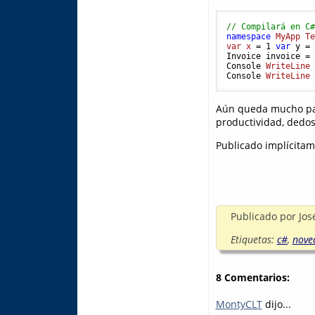
// Compilará en C
namespace
MyApp
T
var
x
 = 
1
var
 y =
Invoice invoice =
Console 
WriteLine
Console 
WriteLine
Aún queda mucho para
productividad, dedos
Publicado implícita
Publicado por
Jos
Etiquetas:
c#
,
nove
8 Comentarios:
MontyCLT
dijo...