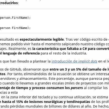
troducirlos
:
person.FirstName);

(
person FirstName
)
resultado es
espectacularmente legible
. Tras ver código escrito de
emos podido vivir hasta el momento salpicando nuestro código co
uajes. Realmente, es
la característica que faltaba a C# para convert
l lenguaje de referencia
para el resto de la industria.
os que han llevado a plantear la
introducción de
implicit dots
en el l
tos de GitHub, observaron que
entre un 3 y un 5% del tamaño de l
tos
. Por tanto, eliminándolos de la ecuación se obtiene un interes
servidores y almacenamiento. Este porcentaje, aunque parezca p
 cuando lo llevamos a grandes escalas (miles de proyectos con mil
entaje de tiempo y proceso consumen los
parsers
al compilar los
acias a esta
 en la zona inferior del teclado y su continua utilización, se estim
 hasta el 15% de lesiones neurálgicas y tendinopatías
de los prof
rando pérdidas mundiales de billones de dólares al año. De hecho,