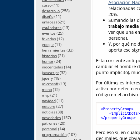
Asociación Nac
(11)
curso
relacionadas c
(258)
desarrollo
20%.
(11)
diseño
Sumando las dé
(621)
enlaces
trabajo media
(13)
estándares
ver que una em
(25)
eventos
persona).
(12)
frikadas
Y, por qué no d
(11)
google
aporta ese sig
(33)
herramientas
(21)
historias
Esta corriente anti-p
(24)
humor
cambiar el nombre d
(14)
inocentadas
punto implícito), muc
(32)
javascript
(18)
jquery
Por último, es inter
(13)
microsoft
activa por defecto en
(15)
mono
código en el archivo
(21)
mvp
(11)
navidad
(27)
netcore
<
PropertyGroup
>
(38)
noticias
<
ImplicitDots
(157)
novedades
</
propertyGroup
>
(20)
patrones
(14)
personal
Pero eso sí, en cualq
(107)
programación
decimales, que obvia
(12)