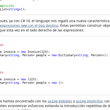
implícito
 List<
string
ués, ya con C# 10, el lenguaje nos regaló una nueva característica
expresiones
con el tipo destino
. Éstas permitían construir obj
new
que esta vez en el lado derecho de las expresiones:
ass
ce invoice = 
new
 Invoice(
123
);

onary<
string
, Person> people = 
new
 Dictionary<
string
, Person>();

ass
ce invoice = 
new
 (
123
);

onary<
string
, Person> people = 
new
 ();

s hemos encontrado con los
globales
y
implícitos
, ca
using
using
en economizar esfuerzos evitando la introducción repetitiva de di