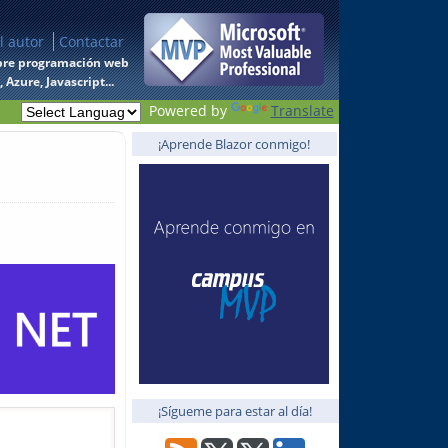
l autor
Contactar
 sobre programación web
Azure, Javascript...
Powered by
Translate
¡Aprende Blazor conmigo!
¡Sígueme para estar al día!