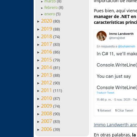
importación de
name
marzo
(8)
►
febrero
(8)
►
Pues bien, aquí viene
enero
(5)
►
manager de .NET en 
2020
(80)
características prin
►
2019
(88)
►
2018
(74)
►
2017
(83)
►
2016
(86)
►
2015
(79)
►
2014
(81)
►
2013
(88)
►
2012
(90)
►
2011
(111)
►
2010
(87)
►
2009
(74)
►
2008
(90)
►
2007
(83)
►
Immo Landwerth anno
2006
(39)
►
En otras palabras,
la