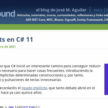
el blog de José M. Aguilar
Inicio
E
Artículos, tutoriales, trucos, curiosidades, reflexiones y links
ASP.NET Core, MVC, Blazor, SignalR, Entity Framework, C#, 
ts en C# 11
re de 2021
o que C# inició un interesante camino para conseguir reducir
o necesario para hacer cosas frecuentes, introduciendo la
mplícitas determinadas construcciones y, por tanto,
y pulsaciones de teclas innecesarias.
recordaréis el
tipado implícito
, que tanto debate abrió en el
 hace ya casi quince años:
ngs = 
new
 List<
string
>();
