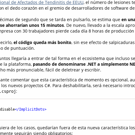
ional de Afectados de Tendinitis de EEUU
, el número de lesiones 
on el dedo corazón en el gremio de desarrolladores de software d
cimas de segundo que se tarda en pulsarlo, se estima que
en una
 se ahorrarían unos 15 minutos
. De nuevo, llevado a la escala ap
presa con 30 trabajadores pierde cada día 8 horas de producción 
ecirlo,
el código queda más bonito
, sin ese efecto de salpicadura
no de puntuación.
untos llegaría a entrar de tal forma en el ecosistema que incluso s
e la plataforma,
pasando de denominarse .NET a simplemente N
ho más pronunciable, fácil de deletrear y escribir.
esante comentar que esta característica de momento es opcional, a
 los nuevos proyectos C#. Para deshabilitarla, será necesario introd
:
.csproj
>
disable
</
ImplicitDots
>
uiera de los casos, quedarían fuera de esta nueva característica lo
mente seguirán siendo obligatorios: