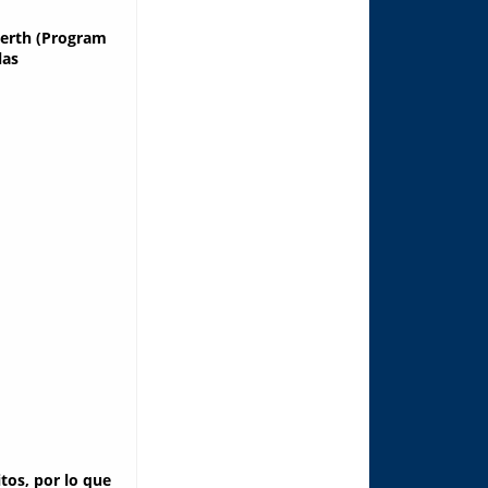
rth (Program
las
tos, por lo que