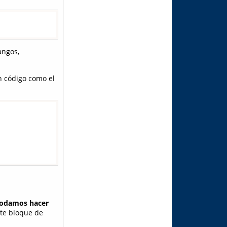
angos,
n código como el
podamos hacer
nte bloque de