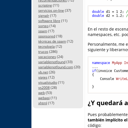
recomendaciones
(11)
scripting
(37)
servicios on-line
double
 d1 = 
1
2
; 
(17)
signalr
double
 d2 = 
1.2
; 
(11)
software libre
(14)
sorteo
En el resto de escen
(17)
spam
namespaces, etc. pod
(18)
sponsored
(12)
técnicas de spam
Personalmente, me en
(12)
tecnología
siguiente y liberarn
(286)
trucos
(24)
vacaciones
(33)
variablenotfound
namespace
MyApp
I
(20)
variablenotfound.com
if
(
invoice Custom
(26)
vb.net
{

(12)
viajes
Console 
Write
(11)
visualstudio
(28)
vs2008
(53)
web
(11)
webapi
¿Y quedará a
(17)
xhtml
Pues probablemente n
también implícito e
código: