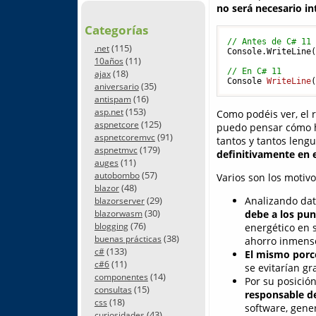
no será necesario in
Categorías
// Antes de C# 11
(115)
.net
Console.WriteLine(
(11)
10años
// En C# 11
(18)
ajax
Console 
WriteLine
(35)
aniversario
(16)
antispam
(153)
asp.net
Como podéis ver, el 
(125)
aspnetcore
puedo pensar cómo h
(91)
aspnetcoremvc
tantos y tantos leng
(179)
aspnetmvc
definitivamente en e
(11)
auges
(57)
autobombo
Varios son los motiv
(48)
blazor
(29)
Analizando da
blazorserver
(30)
debe a los pun
blazorwasm
(76)
blogging
energético en 
(38)
buenas prácticas
ahorro inmenso
(133)
c#
El mismo porc
(11)
c#6
se evitarían gr
(14)
componentes
Por su posición
(15)
consultas
responsable de
(18)
css
software, gene
(43)
curiosidades