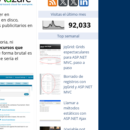
Visitas el último mes
r en
 en disco,
92,033
 publicitarios en
Top semanal
ria, ni
jqGrid: Grids
ecursos que
espectaculares
e forma brutal es
para ASP.NET
e sería el
MVC, paso a
paso
Borrado de
registros con
jqGrid y ASP.NET
MVC
Llamar a
métodos
estáticos con
ASP.NET Ajax
¡Variable not