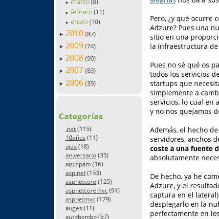
marzo
(8)
►
febrero
(11)
►
Pero, ¿y qué ocurre 
enero
(10)
►
Adzure? Pues una nue
2010
(87)
►
sitio en una proporci
2009
la infraestructura d
(74)
►
2008
(90)
►
Pues no sé qué os pa
2007
(83)
►
todos los servicios 
2006
(39)
startups que necesit
►
simplemente a cambio
servicios, lo cual e
y no nos quejamos d
Categorías
(115)
Además, el hecho d
.net
(11)
10años
servidores, anchos d
(18)
ajax
coste a una fuente d
(35)
aniversario
absolutamente neces
(16)
antispam
(153)
asp.net
De hecho, ya he come
(125)
aspnetcore
Adzure, y el resultad
(91)
aspnetcoremvc
captura en el lateral)
(179)
aspnetmvc
desplegarlo en la nub
(11)
auges
perfectamente en los
(57)
autobombo