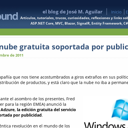
el blog de José M. Aguilar
Inicio
E
Artículos, tutoriales, trucos, curiosidades, reflexiones y links
ASP.NET Core, MVC, Blazor, SignalR, Entity Framework, C#, 
 nube gratuita soportada por publi
embre de 2011
pañía que nos tiene acostumbrados a giros extraños en sus políti
istribución de productos, y está claro que la nube no iba a perman
 ante el asombro de los presentes, Fred
r para la región EMEA) anunció la
e
Adzure, la edición gratuita del servicio
rtada por publicidad
.
ntica revolución en el mundo de los