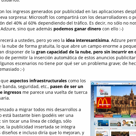
con los ingresos generados por publicidad en las aplicaciones des
va sorpresa: Microsoft los compartirá con los desarrolladores o pr
ón del 40% al 60% dependiendo del tráfico. Es decir, no sólo no nos
e Adzure, sino que además
podemos ganar dinero
con ello :-)
recerá a ustedes, pero yo veo la
idea interesantísima
. Adzure perm
de la nube de forma gratuita, lo que abre un campo enorme a peq
an disponer de la
gran capacidad de la nube, pero sin incurrir en
 de permitir la inserción automática de estos anuncios publicitar
n algunos escenarios no tiene por qué ser un problema grave; de hec
emasiado ;-)
e que
aspectos infraestructurales
como los
e banda, seguridad, etc.,
pasen de ser un
e ingresos
me parece una vuelta de tuerca
aria.
nzado a migrar todos mis desarrollos a
o está bastante bien (podéis ver una
; sin tocar una línea de código, sólo
e, la publicidad insertada se integra
 diseños e incluso diría que lo mejoran, y