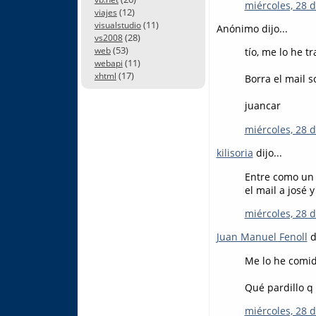
miércoles, 28 
(12)
viajes
(11)
visualstudio
Anónimo dijo...
(28)
vs2008
(53)
web
tío, me lo he t
(11)
webapi
(17)
xhtml
Borra el mail s
juancar
miércoles, 28 
kilisoria
dijo...
Entre como un 
el mail a josé y
miércoles, 28 
Juan Manuel Fenoll
di
Me lo he comid
Qué pardillo q 
miércoles, 28 