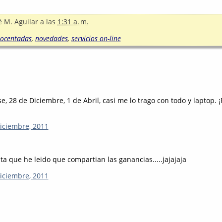
é M. Aguilar
a las
1:31 a. m.
nocentadas
,
novedades
,
servicios on-line
, 28 de Diciembre, 1 de Abril, casi me lo trago con todo y laptop. ¡F
diciembre, 2011
ta que he leido que compartian las ganancias.....jajajaja
diciembre, 2011