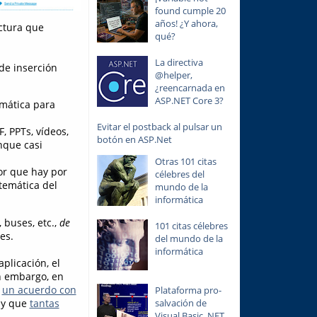
found cumple 20
años! ¿Y ahora,
uctura que
qué?
La directiva
 de inserción
@helper,
¿reencarnada en
ASP.NET Core 3?
mática para
Evitar el postback al pulsar un
, PPTs, vídeos,
botón en ASP.Net
unque casi
Otras 101 citas
tor que hay por
célebres del
temática del
mundo de la
informática
 buses, etc.,
de
101 citas célebres
es.
del mundo de la
informática
plicación, el
in embargo, en
a
un acuerdo con
Plataforma pro-
 y que
tantas
salvación de
Visual Basic .NET