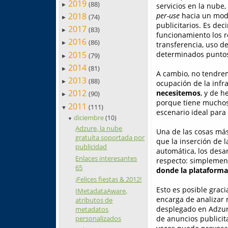
2019
(88)
servicios en la nube
►
2018
per-use
hacia un mode
(74)
►
publicitarios. Es deci
2017
(83)
►
funcionamiento los ro
2016
(86)
transferencia, uso d
►
2015
determinados puntos
(79)
►
2014
(81)
►
A cambio, no tendrem
2013
(88)
ocupación de la infr
►
2012
necesitemos
, y de h
(90)
►
porque tiene muchos v
2011
(111)
▼
escenario ideal para
diciembre
(10)
▼
Adzure, la nube
Una de las cosas más
gratuita soportada por
que la inserción de l
publicidad
automática, los desa
Enlaces interesantes
respecto: simplemen
65
donde la plataforma
¡Felices fiestas & 2012!
Esto es posible graci
IMetadataAware,
encarga de analizar 
atributos de
desplegado en Adzure
metadatos
de anuncios publicit
personalizados