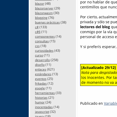
por no hablar de qu
(48)
blazor
centimillos que nunc
(29)
blazorserver
(30)
blazorwasm
Por cierto, actualmen
(76)
blogging
privada y sólo se pu
(38)
buenas prácticas
lectores del blog
que
(133)
c#
conmigo por la vía 
(11)
c#6
(14)
personal de acceso e
componentes
(15)
consultas
(18)
css
Y si preferís esperar,
(43)
curiosidades
(11)
curso
(258)
desarrollo
(11)
diseño
[Actualizado 29/12]
(621)
enlaces
Nota para despistado
(13)
estándares
los Inocentes. Por t
(25)
eventos
de momento no va a 
(12)
frikadas
(11)
google
(33)
herramientas
(21)
historias
(24)
humor
Publicado en
Variabl
(14)
inocentadas
(32)
javascript
(18)
jquery