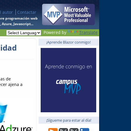
l autor
Contactar
 sobre programación web
Azure, Javascript...
Powered by
Translate
¡Aprende Blazor conmigo!
cidad
cas de
ecer ajena a
¡Sígueme para estar al día!