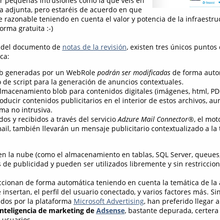
r pequeñas intrusiones como la que veis en
la adjunta, pero estaréis de acuerdo en que
e razonable teniendo en cuenta el valor y potencia de la infraestr
rma gratuita :-)
 del documento de
notas de la revisión
, existen tres únicos puntos
ca:
eb generadas por un WebRole
podrán ser modificadas
de forma auto
o de script para la generación de anuncios contextuales.
almacenamiento blob para contenidos digitales (imágenes, html, PDF
roducir contenidos publicitarios en el interior de estos archivos, a
ma no intrusiva.
dos y recibidos a través del servicio
Adzure Mail Connector®
, el mo
ail, también llevarán un mensaje publicitario contextualizado a la 
 en la nube (como el almacenamiento en tablas, SQL Server, queues,
 de publicidad y pueden ser utilizados libremente y sin restriccion
ccionan de forma automática teniendo en cuenta la temática de la a
 insertan, el perfil del usuario conectado, y varios factores más. S
ados por la plataforma
Microsoft Advertising
, han preferido llegar 
inteligencia de marketing de
Adsense
, bastante depurada, certera
 usuarios.