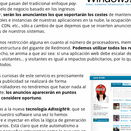
, que pasan del tradicional enfoque
pay-
lo de negocio basado en los ingresos
r,
serán los anunciantes los que soportarán los costes
de mantene
les e instancias de nuestras aplicaciones en la nube, la ocupación
e CDN, etc., sólo a cambio de que dejemos que se inserten anuncios
 de nuestros sistemas.
os restricción alguna en cuanto al número de procesadores, memo
aestructura del gigante de Redmond.
Podemos utilizar todos los r
echo, se anima a que así sea: si una aplicación web debe escalar d
isitantes… y visitantes es igual a impactos publicitarios, por lo qu
 todos.
 curiosas de este servicio es precisamente
a publicidad se realizará de forma
rrolladores no tendremos que hacer nada al
te,
los anuncios aparecerán en puntos
 considere oportuno
.
as a la nueva
tecnología
AdInsight®
, que se
nuestro software una vez lo hemos
 e inyectar en ellos la lógica de generación
arios. Está claro que este automatismo a