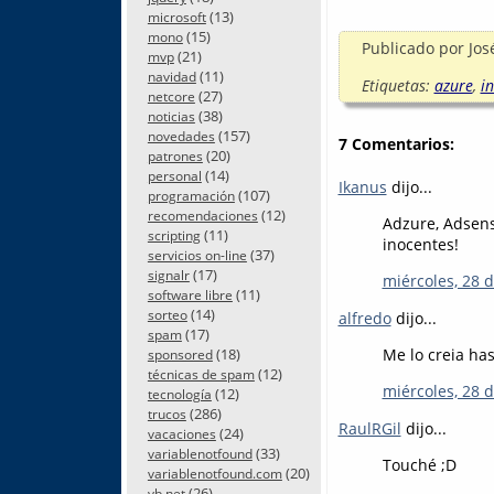
(13)
microsoft
(15)
mono
Publicado por
Jos
(21)
mvp
(11)
navidad
Etiquetas:
azure
,
i
(27)
netcore
(38)
noticias
(157)
novedades
7 Comentarios:
(20)
patrones
(14)
personal
Ikanus
dijo...
(107)
programación
(12)
recomendaciones
Adzure, Adsense
(11)
scripting
inocentes!
(37)
servicios on-line
(17)
signalr
miércoles, 28 
(11)
software libre
(14)
sorteo
alfredo
dijo...
(17)
spam
(18)
Me lo creia has
sponsored
(12)
técnicas de spam
miércoles, 28 
(12)
tecnología
(286)
trucos
RaulRGil
dijo...
(24)
vacaciones
(33)
variablenotfound
Touché ;D
(20)
variablenotfound.com
(26)
vb.net