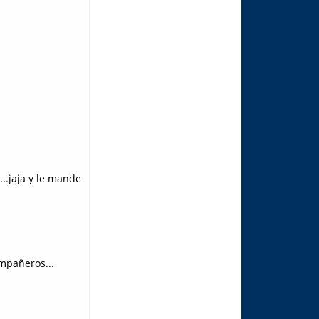
..jaja y le mande
ompañeros...