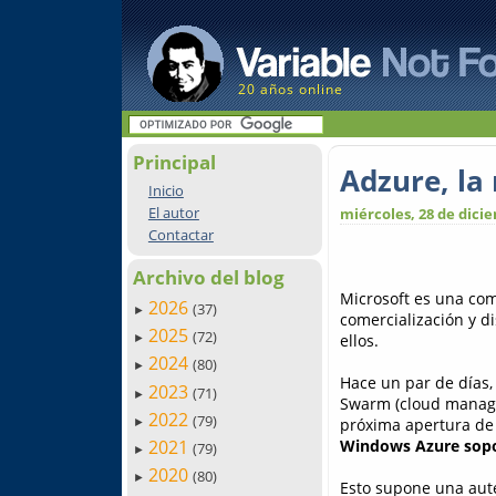
20 años online
Principal
Adzure, la
Inicio
El autor
miércoles, 28 de dici
Contactar
Archivo del blog
Microsoft es una com
2026
(37)
►
comercialización y d
2025
(72)
ellos.
►
2024
(80)
►
Hace un par de días,
2023
(71)
►
Swarm (cloud manage
2022
(79)
próxima apertura d
►
Windows Azure sopo
2021
(79)
►
2020
(80)
►
Esto supone una auté