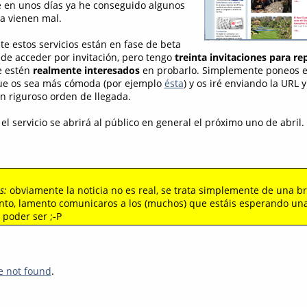
e en unos días ya he conseguido algunos
a vienen mal.
te estos servicios están en fase de beta
ede acceder por invitación, pero tengo
treinta invitaciones para rep
 estén
realmente interesados
en probarlo. Simplemente poneos e
que os sea más cómoda (por ejemplo
ésta
) y os iré enviando la URL
n riguroso orden de llegada.
 el servicio se abrirá al público en general el próximo uno de abril.
s:
obviamente la noticia no es real, se trata simplemente de una b
anto, lamento comunicaros a los (muchos) que estáis esperando una
poder ser ;-P
e not found
.