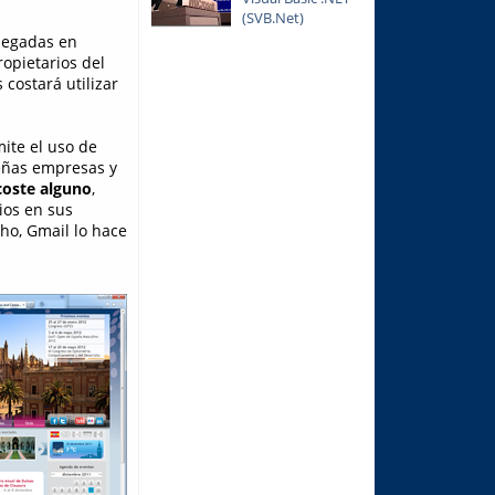
(SVB.Net)
plegadas en
opietarios del
 costará utilizar
ite el uso de
ueñas empresas y
 coste alguno
,
ios en sus
ho, Gmail lo hace