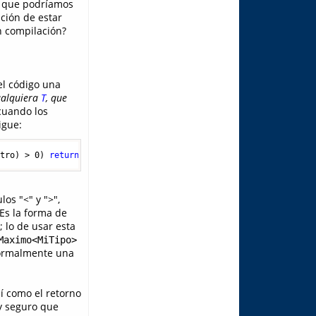
to que podríamos
ción de estar
n compilación?
l código una
ualquiera
T
, que
cuando los
igue:
otro
)
>
0
)
return
 uno;    
return
 otro;  
}
os "<" y ">",
Es la forma de
 lo de usar esta
Maximo<MiTipo>
 normalmente una
sí como el retorno
y seguro que