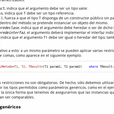
, indica que el argumento debe ser un tipo valor.
uct
, indica que T debe ser un tipo referencia.
ss
, fuerza a que el tipo T disponga de un constructor público sin pa
()
entro del método se pretende instanciar un objeto del mismo.
, indica que el argumento debe heredar o ser de dicho 
bredeclase
, el argumento deberá implementar el interfaz indi
bredeinterfaz
, indica que el argumento T1 debe ser igual o heredar del tipo, t
.
ativo a esto: a un mismo parámetro se pueden aplicar varias restri
r comas, como aparece en el siguiente ejemplo:
MiMetodo
<
T1
, 
T2
, 
TResult
>(
T1 param1, T2 param2
)    
where
 TResult
s restricciones no son obligatorias. De hecho, sólo debemos utiliza
ir los tipos permitidos como parámetros genéricos, como en el ej
s la única forma que tenemos de asegurarnos que las instancias qu
an ser comparables.
genéricos