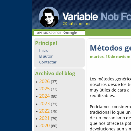
20 años online
Principal
Métodos ge
Inicio
El autor
martes, 18 de noviem
Contactar
Archivo del blog
Los métodos genéric
2026
(37)
►
nosotros desde los t
2025
(72)
muy útiles de cara a
►
reutilizables.
2024
(80)
►
2023
(71)
►
Podríamos considera
2022
(79)
tradicional lo que u
►
de un mecanismo de 
2021
(79)
►
que nos ofrece la po
2020
(80)
►
devoluciones aun sin 