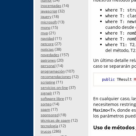
humor
(14)
inocentadas
where T: str
(32)
javascript
where T: cla
(18)
jquery
(13)
where T: new
microsoft
cuando desde d
(15)
mono
(21)
mvp
where T:
nom
(11)
navidad
where T:
nom
(27)
netcore
where T1: T2
(38)
noticias
del método, T2
(157)
novedades
(20)
Un último detalle rel
patrones
(14)
caso se separarán po
personal
(107)
programación
(12)
recomendaciones
public
 TResult 
(11)
scripting
(37)
servicios on-line
(17)
signalr
(11)
En cualquier caso, la
software libre
(14)
necesitemos restring
sorteo
(17)
spam
, donde e
Maximo<T>
(18)
sponsored
los parámetros pued
(12)
técnicas de spam
(12)
tecnología
Uso de métodos 
(286)
trucos