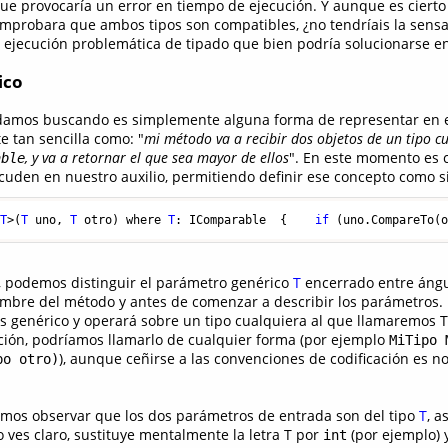
 que provocaría un error en tiempo de ejecución. Y aunque es cier
omprobara que ambos tipos son compatibles, ¿no tendríais la sensa
 ejecución problemática de tipado que bien podría solucionarse e
ico
ndamos buscando es simplemente alguna forma de representar en e
 tan sencilla como: "
mi método va a recibir dos objetos de un tipo c
, y va a retornar el que sea mayor de ellos
". En este momento es 
able
uden en nuestro auxilio, permitiendo definir ese concepto como s
<
T
>
(
T
 uno
,
T
 otro
)
 where 
T
:
 IComparable  
{
if
(
uno.CompareTo
(
r, podemos distinguir el parámetro genérico
T
encerrado entre ángul
mbre del método y antes de comenzar a describir los parámetros. 
s genérico y operará sobre un tipo cualquiera al que llamaremos T;
ción, podríamos llamarlo de cualquier forma (por ejemplo
MiTipo 
), aunque ceñirse a las convenciones de codificación es
po otro)
emos observar que los dos parámetros de entrada son del tipo
T
, a
lo ves claro, sustituye mentalmente la letra T por
(por ejemplo) 
int