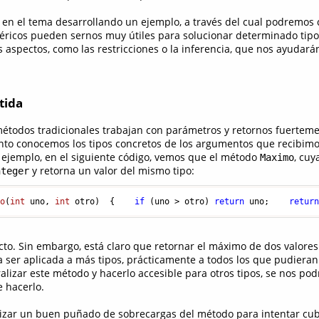
 en el tema desarrollando un ejemplo, a través del cual podremos
ricos pueden sernos muy útiles para solucionar determinado tipo
 aspectos, como las restricciones o la inferencia, que nos ayudará
tida
todos tradicionales trabajan con parámetros y retornos fuerteme
to conocemos los tipos concretos de los argumentos que recibimos
ejemplo, en el siguiente código, vemos que el método
, cuy
Maximo
y retorna un valor del mismo tipo:
nteger
mo
(
int
 uno, 
int
 otro)
{    
if
 (uno > otro) 
return
 uno;    
retur
ecto. Sin embargo, está claro que retornar el máximo de dos valore
 ser aplicada a más tipos, prácticamente a todos los que pudiera
lizar este método y hacerlo accesible para otros tipos, se nos podr
 hacerlo.
lizar un buen puñado de sobrecargas del método para intentar cubr