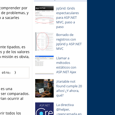
 comprender por
jqGrid: Grids
 de problemas, y
espectaculares
n a sacarles
para ASP.NET
MVC, paso a
paso
Borrado de
registros con
jqGrid y ASP.NET
nte tipados, es
MVC
 y de los valores
a misión es obvia,
Llamar a
métodos
estáticos con
ASP.NET Ajax
n
 otro;  }
¡Variable not
found cumple 20
s es una
años! ¿Y ahora,
n ser comparados.
qué?
ían ocurrir al
La directiva
@helper,
ir todos los
¿reencarnada en