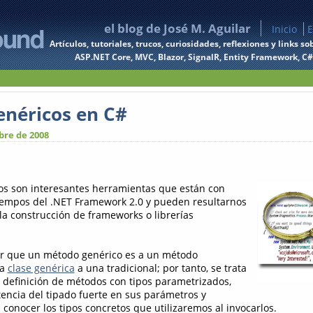
el blog de José M. Aguilar
Inicio
E
Artículos, tutoriales, trucos, curiosidades, reflexiones y links
ASP.NET Core, MVC, Blazor, SignalR, Entity Framework, C#, 
néricos en C#
bre de 2008
os son interesantes herramientas que están con
iempos del .NET Framework 2.0 y pueden resultarnos
 la construcción de frameworks o librerías
r que un método genérico es a un método
na
clase genérica
a una tradicional; por tanto, se trata
definición de métodos con tipos parametrizados,
tencia del tipado fuerte en sus parámetros y
conocer los tipos concretos que utilizaremos al invocarlos.