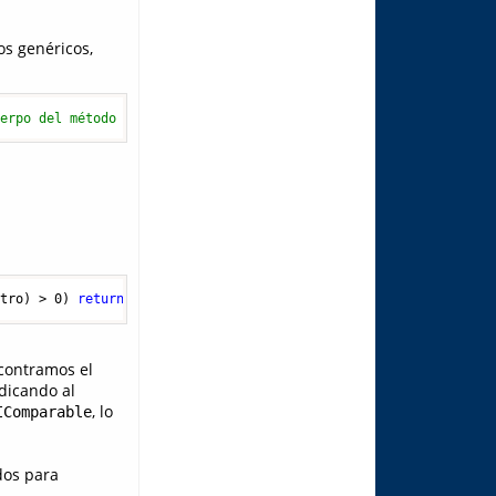
s genéricos,
uerpo del método  }
otro
)
>
0
)
return
 uno;    
return
 otro;  
}
ncontramos el
ndicando al
, lo
IComparable
dos para