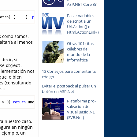
ASP.NET Core 3?
Pasar variables
 otro
)
 { ... }  
public
string
Maximo
(
string
 uno, 
string
 otro
)
 { 
de script a un
Url.Action() o
Html.ActionLink()
os como somos.
altaría al menos
Otras 101 citas
célebres del
mundo de la
decir, si
informática
ase
,
object
plementación nos
13 Consejos para comentar tu
código
 que, o bien
s (consultando
Evitar el postback al pulsar un
sí:
botón en ASP.Net
Plataforma pro-
) > 
0
) 
return
 uno;    
return
 otro;  }
salvación de
Visual Basic .NET
(SVB.Net)
ra nuestro caso.
egura en ningún
 ejemplo, un