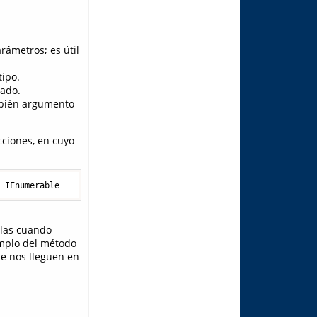
rámetros; es útil
tipo.
cado.
ambién argumento
cciones, en cuyo
: IEnumerable    
where
 T1: 
new
(), IComparable    
where
 T2: IComp
rlas cuando
emplo del método
e nos lleguen en