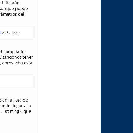
 falta aún
. Aunque puede
arámetros del
nt
>(
2
, 
99
);
el compilador
evitándonos tener
r, aprovecha esta
en la lista de
puede llegar a la
, que
, string)