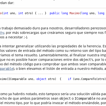
edan dar:
mo
(
int
 uno, 
int
 otro
)
 { ... }  
public
long
Maximo
(
long
 uno, 
long
n trabajo demasiado duro para nosotros, desarrolladores perezos
hy
, por más sobrecargas que creáramos seguro que siempre nos f
os a necesitar ;-).
a intentar generalizar utilizando las propiedades de la herencia. Es 
os valores de entrada del método como su retorno son del tipo b
íamos el tema resuelto. Lamentablemente, al finalizar nuestra im
que no es posible hacer comparaciones entre dos
's, por lo
object
rpo del método código para comprobar que ambos sean comparable
), o bien elevamos el listón de entrada a nuestro método, a
parable
aximo(IComparable uno, 
object
 otro)  {    
if
 (uno.CompareTo(otro
como ya habréis notado, esto tampoco sería una solución válida pa
 hecho de que ambos parámetros sean
o
no as
object
IComparable
 mismo tipo, por lo que podría invocar el método enviándole, por