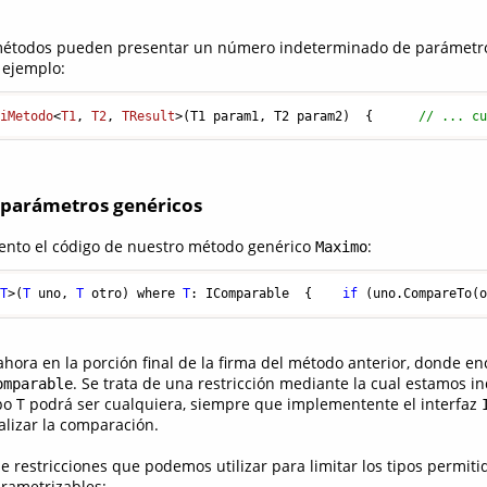
métodos pueden presentar un número indeterminado de parámetro
 ejemplo:
MiMetodo
<
T1
, 
T2
, 
TResult
>(
T1 param1, T2 param2
)
  {      
// ... c
 parámetros genéricos
to el código de nuestro método genérico
:
Maximo
<
T
>
(
T
 uno
,
T
 otro
)
 where 
T
:
 IComparable  
{
if
(
uno.CompareTo
(
hora en la porción final de la firma del método anterior, donde e
. Se trata de una restricción mediante la cual estamos i
omparable
po T podrá ser cualquiera, siempre que implementente el interfaz
alizar la comparación.
de restricciones que podemos utilizar para limitar los tipos permiti
rametrizables: