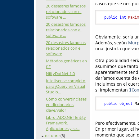
casos que se nos pu
20 desastres famosos
relacionados con el
software ...
public
int
Maxi
20 desastres famosos
relacionados con el
software ...
Obviamente, sería u
20 desastres famosos
Además, según
Murp
relacionados con el
una: justo la que vam
software
Otra posibilidad serí
Métodos genéricos en
asumimos que tanto l
C#
aparentemente tendr
NiftyDotNet 1.0
daríamos cuenta de 
Intellisense completo
incluimos en el cue
para jQuery en Visual
si implementan
ICom
Studio...
Cómo convertir clases
public
object
 M
en diccionarios
clave/valor
Libro: ADO.NET Entity
Framework.
Pero efectivamente, 
Aplicaciones y se...
En primer lugar, el
momento que sean del
octubre
(8)
►