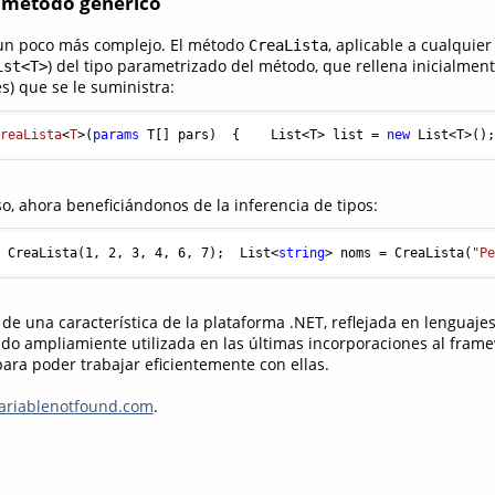
 método genérico
un poco más complejo. El método
, aplicable a cualquier
CreaLista
) del tipo parametrizado del método, que rellena inicialment
ist<T>
s) que se le suministra:
CreaLista
<
T
>(
params
 T[] pars
)
  {    List<T> list = 
new
 List<T>()
o, ahora beneficiándonos de la inferencia de tipos:
= CreaLista(
1
, 
2
, 
3
, 
4
, 
6
, 
7
);  List<
string
> noms = CreaLista(
"P
 de una característica de la plataforma .NET, reflejada en lenguaje
ndo ampliamiente utilizada en las últimas incorporaciones al frame
ara poder trabajar eficientemente con ellas.
riablenotfound.com
.