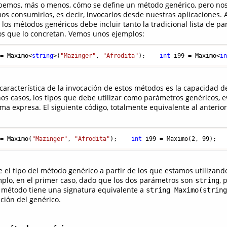
abemos, más o menos, cómo se define un método genérico, pero nos
s consumirlos, es decir, invocarlos desde nuestras aplicaciones
a los métodos genéricos debe incluir tanto la tradicional lista de p
os que lo concretan. Vemos unos ejemplos:
 = Maximo<
string
>(
"Mazinger"
, 
"Afrodita"
);    
int
 i99 = Maximo<
i
característica de la invocación de estos métodos es la capacidad d
hos casos, los tipos que debe utilizar como parámetros genéricos, 
ma expresa. El siguiente código, totalmente equivalente al anterio
 = Maximo(
"Mazinger"
, 
"Afrodita"
);    
int
 i99 = Maximo(
2
, 
99
);
el tipo del método genérico a partir de los que estamos utilizando 
plo, en el primer caso, dado que los dos parámetros son
, 
string
 método tiene una signatura equivalente a
string Maximo(string
ición del genérico.