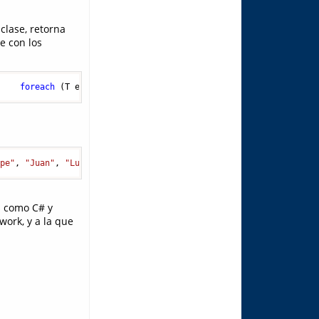
 clase, retorna
e con los
;    
foreach
 (T elem 
in
 pars)    {      list.Add(elem);    }    
epe"
, 
"Juan"
, 
"Luis"
);   
// Incluso con tipos anónimos de C# 3.0
s como C# y
work, y a la que