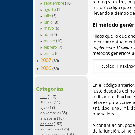
y un
, lo
string
int
septiembre
(10)
►
incluir código que c
agosto
(1)
►
llevando a tiempo de
julio
(5)
►
junio
(8)
►
El método genér
mayo
(9)
►
abril
(9)
Fijaos que lo que a
►
marzo
(10)
idea conceptualmente
►
febrero
implemente
(7)
ICompar
►
métodos genéricos ac
enero
(6)
►
2007
(83)
►
  public 
T
 Maximo
2006
(39)
►
En el código anterio
Categorías
justo después del no
(115)
indicar que
e
.net
Maximo
(11)
letra es pura conven
10años
(18)
ajax
(MiTipo uno, MiTi
(35)
aniversario
buena idea.
(16)
antispam
(153)
asp.net
A continuación, pod
(125)
aspnetcore
de la función. Si no 
(91)
aspnetcoremvc