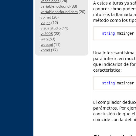
(24)
vacaciones
A estas alturas ya s
(33)
variablenotfound
conocer cómo podemo
(20)
variablenotfound.com
intuirse, la llamada 
(26)
vb.net
método como los tip
(12)
viajes
(11)
visualstudio
(28)
vs2008
string
 mazinger
(53)
web
(11)
webapi
(17)
xhtml
Una interesantísima 
para inferir, en muc
que indicarlos de for
característica:
string
 mazinger
El compilador deduce 
parámetros. Por ejem
conclusión de que el
coincide con la defin