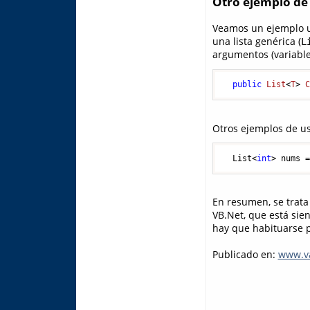
Otro ejemplo de
Veamos un ejemplo 
una lista genérica (
L
argumentos (variable
public
List
<
T
> 
Otros ejemplos de us
  List<
int
> nums 
En resumen, se trata
VB.Net, que está sie
hay que habituarse p
Publicado en:
www.va