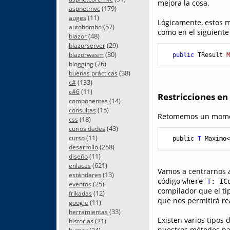
mejora la cosa.
(179)
aspnetmvc
(11)
auges
Lógicamente, estos 
(57)
autobombo
como en el siguiente
(48)
blazor
(29)
blazorserver
(30)
blazorwasm
public
 TResult 
(76)
blogging
(38)
buenas prácticas
(133)
c#
(11)
c#6
Restricciones en
(14)
componentes
(15)
consultas
Retomemos un momen
(18)
css
(43)
curiosidades
(11)
curso
  public 
T
 Maximo
(258)
desarrollo
(11)
diseño
(621)
enlaces
Vamos a centrarnos a
(13)
estándares
código
where
T
: IC
(25)
eventos
compilador que el ti
(12)
frikadas
que nos permitirá re
(11)
google
(33)
herramientas
Existen varios tipos 
(21)
historias
nuestros métodos pa
(24)