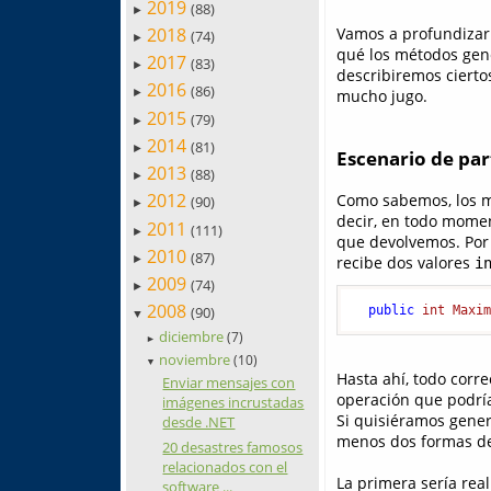
2019
(88)
►
2018
Vamos a profundizar
(74)
►
qué los métodos gené
2017
(83)
►
describiremos ciertos
2016
(86)
mucho jugo.
►
2015
(79)
►
2014
(81)
►
Escenario de par
2013
(88)
►
2012
Como sabemos, los mé
(90)
►
decir, en todo momen
2011
(111)
►
que devolvemos. Por 
2010
(87)
recibe dos valores
►
i
2009
(74)
►
2008
public
int
Maxi
(90)
▼
diciembre
(7)
►
noviembre
(10)
▼
Hasta ahí, todo corr
Enviar mensajes con
operación que podría
imágenes incrustadas
Si quisiéramos genera
desde .NET
menos dos formas de
20 desastres famosos
relacionados con el
La primera sería rea
software ...