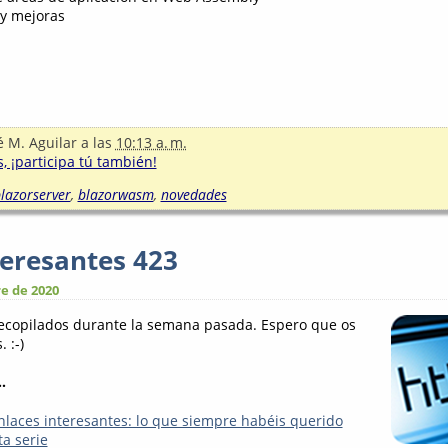
y mejoras
é M. Aguilar
a las
10:13 a. m.
, ¡participa tú también!
lazorserver
,
blazorwasm
,
novedades
teresantes 423
e de 2020
recopilados durante la semana pasada. Espero que os
 :-)
.
nlaces interesantes: lo que siempre habéis querido
ta serie