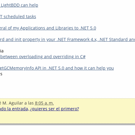
, LightBDD can help
T scheduled tasks
ral of my Applications and Libraries to .NET 5.0
rd and init property in your .NET Framework 4.x, .NET Standard an
ia
 between overloading and overriding in C#
tGCMemoryInfo API in .NET 5.0 and how it can help you
s
é M. Aguilar
a las
8:05 a. m.
o la entrada, ¿quieres ser el primero?