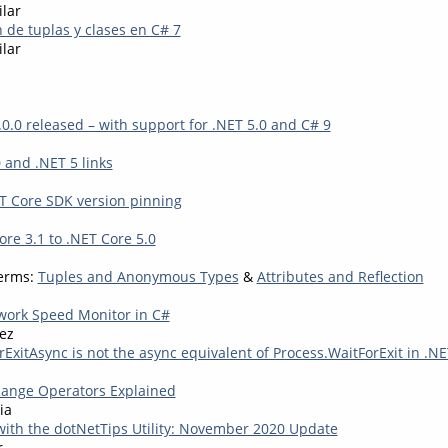
ilar
 de tuplas y clases en C# 7
ilar
.0.0 released – with support for .NET 5.0 and C# 9
 and .NET 5 links
T Core SDK version pinning
re 3.1 to .NET Core 5.0
Terms:
Tuples and Anonymous Types
&
Attributes and Reflection
work Speed Monitor in C#
ez
ExitAsync is not the async equivalent of Process.WaitForExit in .NE
Range Operators Explained
ia
with the dotNetTips Utility: November 2020 Update
r