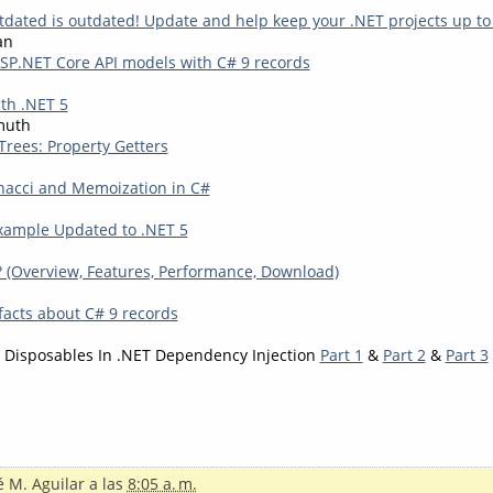
tdated is outdated! Update and help keep your .NET projects up to
an
ASP.NET Core API models with C# 9 records
th .NET 5
muth
Trees: Property Getters
nacci and Memoization in C#
 Example Updated to .NET 5
? (Overview, Features, Performance, Download)
facts about C# 9 records
 Disposables In .NET Dependency Injection
Part 1
&
Part 2
&
Part 3
é M. Aguilar
a las
8:05 a. m.