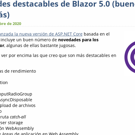
es destacables de Blazor 5.0 (buen
ás)
bre de 2020
anzada la nueva versión de ASP.NET Core
basada en el
e incluye un buen número de
novedades para los
or
, algunas de ellas bastante jugosas.
 ver por encima las que creo que son más destacables en
as de rendimiento
ation
InputRadioGroup
AsyncDisposable
pload de archivos
o
 ruta
catch-all
ser storage
ión WebAssembly
e áreas de aplicación en Web Assembly