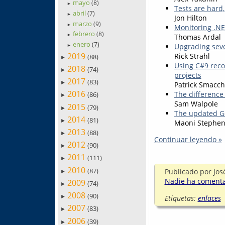
mayo
(8)
►
Tests are hard
abril
(7)
►
Jon Hilton
marzo
(9)
►
Monitoring .NE
febrero
(8)
Thomas Ardal
►
enero
(7)
Upgrading seve
►
2019
Rick Strahl
(88)
►
Using C#9 reco
2018
(74)
►
projects
2017
(83)
►
Patrick Smacch
2016
The difference
(86)
►
Sam Walpole
2015
(79)
►
The updated Ge
2014
(81)
►
Maoni Stephen
2013
(88)
►
Continuar leyendo »
2012
(90)
►
2011
(111)
►
2010
(87)
Publicado por
Jos
►
Nadie ha comentad
2009
(74)
►
2008
(90)
Etiquetas:
enlaces
►
2007
(83)
►
2006
(39)
►