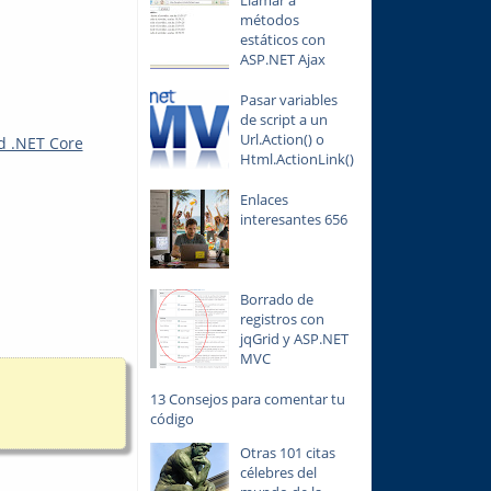
Llamar a
métodos
estáticos con
ASP.NET Ajax
Pasar variables
de script a un
Url.Action() o
d .NET Core
Html.ActionLink()
Enlaces
interesantes 656
Borrado de
registros con
jqGrid y ASP.NET
MVC
13 Consejos para comentar tu
código
Otras 101 citas
célebres del