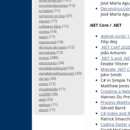
programación
José María Agu
(12)
recomendaciones
Deconstrucción
(11)
scripting
José María Agu
(37)
servicios on-line
(17)
signalr
.NET Core / .NET
(11)
software libre
(14)
sorteo
dotnet-script 1
(17)
spam
Filip Woj
(18)
sponsored
.NET Conf 2020
(12)
técnicas de spam
(12)
João Antunes
tecnología
(286)
.NET 5 and .NE
trucos
(24)
vacaciones
Feodor Fitsner
(33)
variablenotfound
Migrate .NET Co
(20)
variablenotfound.com
John Smith
(26)
vb.net
C# in Simple 
(12)
viajes
Matthew Jones
(11)
visualstudio
Creating a Net
(28)
vs2008
Hannes Du Pre
(53)
web
Process.WaitFor
(11)
webapi
Gérald Barré
(17)
xhtml
C# Index and 
Patrick Smacch
Coding Faster 
David McCarte