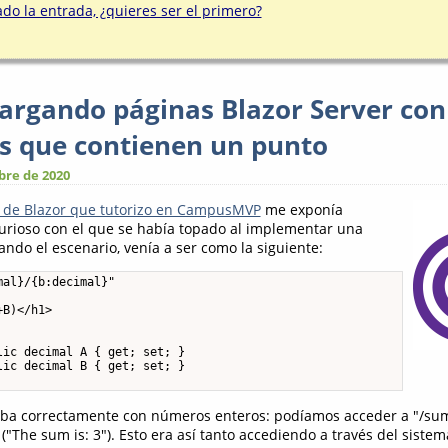
o la entrada, ¿quieres ser el primero?
cargando páginas Blazor Server con
s que contienen un punto
bre de 2020
 de Blazor que tutorizo en CampusMVP
me exponía
urioso con el que se había topado al implementar una
ando el escenario, venía a ser como la siguiente:
al}/{b:decimal}"

B)</h1>

ic decimal A { get; set; }

ic decimal B { get; set; }

aba correctamente con números enteros: podíamos acceder a "/sum
 ("The sum is: 3"). Esto era así tanto accediendo a través del siste