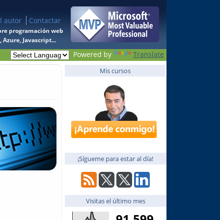
l autor
Contactar
 sobre programación web
Azure, Javascript...
Powered by
Translate
Mis cursos
¡Sígueme para estar al día!
Visitas el último mes
91,599