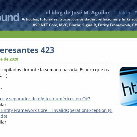
el blog de José M. Aguilar
Inicio
E
Artículos, tutoriales, trucos, curiosidades, reflexiones y links
ASP.NET Core, MVC, Blazor, SignalR, Entity Framework, C#, 
teresantes 423
e de 2020
recopilados durante la semana pasada. Espero que os
 :-)
.
rios y separador de dígitos numéricos en C#7
ilar
+ Entity Framework Core = InvalidOperationException (si
ado)
ilar