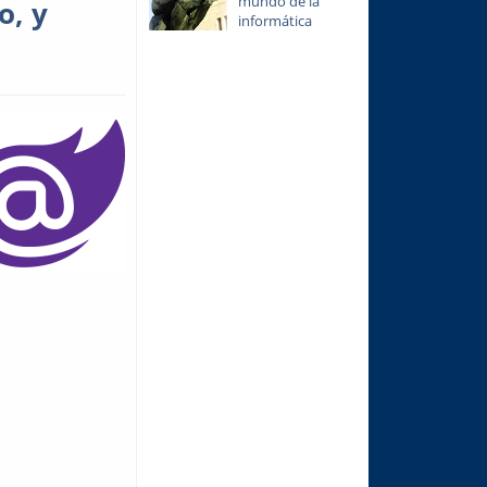
mundo de la
o, y
informática