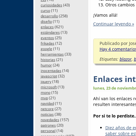
Otros cambios 
(43)
curiosidades
(11)
curso
¡Vamos allá!
(258)
desarrollo
(11)
diseño
Continuar leyendo »
(621)
enlaces
(13)
estándares
(25)
eventos
(12)
Publicado por
Jos
frikadas
(11)
Hay 4 comentarios
google
(33)
herramientas
Etiquetas:
blazor
,
b
(21)
historias
(24)
humor
(14)
inocentadas
(32)
Enlaces in
javascript
(18)
jquery
(13)
microsoft
lunes, 23 de noviembr
(15)
mono
(21)
mvp
Ahí van los enlaces 
(11)
navidad
resulten interesantes.
(27)
netcore
(38)
noticias
Por si te lo perdiste..
(157)
novedades
(20)
patrones
Diez años de e
(14)
personal
saber sobre es
(107)