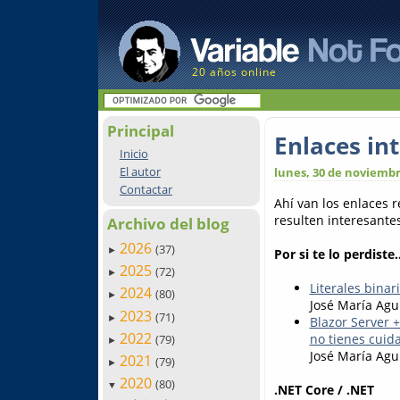
20 años online
Principal
Enlaces in
Inicio
El autor
lunes, 30 de noviembr
Contactar
Ahí van los enlaces 
resulten interesantes.
Archivo del blog
2026
(37)
►
Por si te lo perdiste..
2025
(72)
►
Literales bina
2024
(80)
►
José María Agu
2023
(71)
►
Blazor Server 
2022
no tienes cuid
(79)
►
José María Agu
2021
(79)
►
2020
(80)
▼
.NET Core / .NET