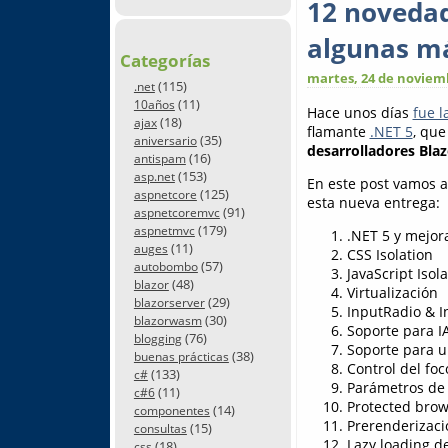
12 novedad
algunas m
Categorías
martes, 24 de noviem
(115)
.net
(11)
10años
Hace unos días
fue l
(18)
ajax
flamante
.NET 5
, qu
(35)
aniversario
desarrolladores Blaz
(16)
antispam
(153)
asp.net
En este post vamos a
(125)
aspnetcore
esta nueva entrega:
(91)
aspnetcoremvc
(179)
aspnetmvc
.NET 5 y mejor
(11)
auges
CSS Isolation
(57)
autobombo
JavaScript Isol
(48)
blazor
Virtualización
(29)
blazorserver
InputRadio & 
(30)
blazorwasm
Soporte para I
(76)
blogging
Soporte para u
(38)
buenas prácticas
Control del foc
(133)
c#
Parámetros de
(11)
c#6
Protected brow
(14)
componentes
Prerenderizac
(15)
consultas
Lazy loading d
(18)
css