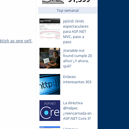
Top semanal
jqGrid: Grids
espectaculares
para ASP.NET
MVC, paso a
ish as one self-
paso
¡Variable not
found cumple 20
años! ¿Y ahora,
qué?
Enlaces
interesantes 303
La directiva
@helper,
¿reencarnada en
ASP.NET Core 3?