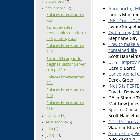
diciembre
(7)
►
noviembre
Announcing Mi
(7)
▼
James Montem
Enlaces interesantes
423
.NET Conf 2020
Jayme Singleto
12 novedades
Optimizing CSh
destacables de Blazor
Stéphane Gay
5.0 (bueno, y a...
How to make a 
Enlaces interesantes
contained file
423
Scott Hanselm
Error 404 cargando
C# 9 - Improvi
páginas Blazor Server
Gérald Barré
con parám...
Conventional O
Enlaces interesantes
Derek Greer
421
.Net 5 is PERF
Enlaces interesantes
Davide Benveg
420
C# In Simple T
Enlaces interesantes
Matthew Jones
419
Spectre.Consol
Scott Hanselm
octubre
(7)
►
C# 9 Records a
septiembre
(6)
►
Vladimir Khori
julio
(4)
►
Astonishing Pe
junio
(10)
►
Alex Yakunin