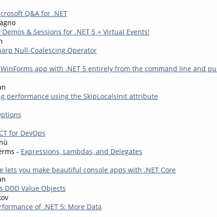
crosoft Q&A for .NET
agno
 Demos & Sessions for .NET 5 + Virtual Events!
n
arp Null-Coalescing Operator
WinForms app with .NET 5 entirely from the command line and publ
an
ng performance using the SkipLocalsInit attribute
ptions
ECT for DevOps
nù
erms -
Expressions, Lambdas, and Delegates
e lets you make beautiful console apps with .NET Core
an
s DDD Value Objects
kov
rformance of .NET 5: More Data