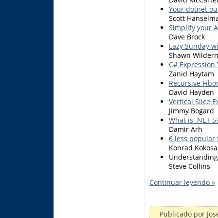
Your dotnet ou
Scott Hanselm
Simplify your 
Dave Brock
Lazy Sunday wi
Shawn Wilder
C# Expression 
Zanid Haytam
Recursive Fibo
David Hayden
Vertical Slice
Jimmy Bogard
What is .NET 5
Damir Arh
6 less popular 
Konrad Kokosa
Understanding
Steve Collins
Continuar leyendo »
Publicado por
Jos