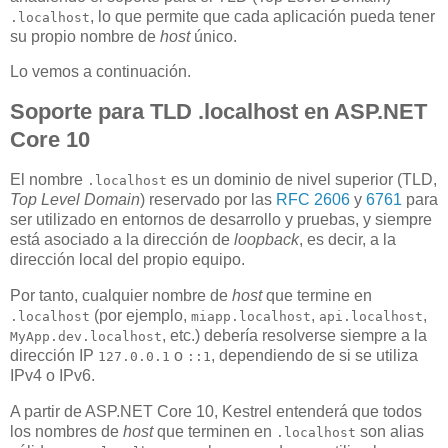
, lo que permite que cada aplicación pueda tener
.localhost
su propio nombre de
host
único.
Lo vemos a continuación.
Soporte para TLD .localhost en ASP.NET
Core 10
El nombre
es un dominio de nivel superior (TLD,
.localhost
Top Level Domain
) reservado por las
RFC 2606
y
6761
para
ser utilizado en entornos de desarrollo y pruebas, y siempre
está asociado a la dirección de
loopback
, es decir, a la
dirección local del propio equipo.
Por tanto, cualquier nombre de
host
que termine en
(por ejemplo,
,
,
.localhost
miapp.localhost
api.localhost
, etc.) debería resolverse siempre a la
MyApp.dev.localhost
dirección IP
o
, dependiendo de si se utiliza
127.0.0.1
::1
IPv4 o IPv6.
A partir de ASP.NET Core 10, Kestrel entenderá que todos
los nombres de
host
que terminen en
son alias
.localhost