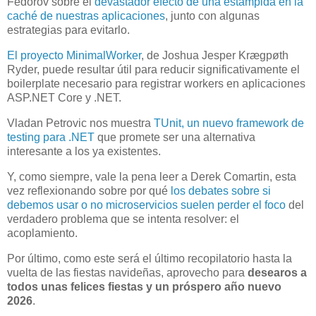
Fedorov sobre el
devastador efecto de una estampida en la
caché de nuestras aplicaciones
, junto con algunas
estrategias para evitarlo.
El proyecto MinimalWorker
, de Joshua Jesper Krægpøth
Ryder, puede resultar útil para reducir significativamente el
boilerplate necesario para registrar workers en aplicaciones
ASP.NET Core y .NET.
Vladan Petrovic nos muestra
TUnit, un nuevo framework de
testing para .NET
que promete ser una alternativa
interesante a los ya existentes.
Y, como siempre, vale la pena leer a Derek Comartin, esta
vez reflexionando sobre por qué
los debates sobre si
debemos usar o no microservicios suelen perder el foco
del
verdadero problema que se intenta resolver: el
acoplamiento.
Por último, como este será el último recopilatorio hasta la
vuelta de las fiestas navideñas, aprovecho para
desearos a
todos unas felices fiestas y un próspero año nuevo
2026
.