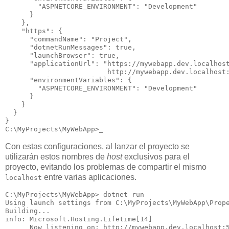
        "ASPNETCORE_ENVIRONMENT": "Development"

      }

    },

    "https": {

      "commandName": "Project",

      "dotnetRunMessages": true,

      "launchBrowser": true,

      "applicationUrl": "https://mywebapp.dev.localhost
                         http://mywebapp.dev.localhost:
      "environmentVariables": {

        "ASPNETCORE_ENVIRONMENT": "Development"

      }

    }

  }

}

Con estas configuraciones, al lanzar el proyecto se
utilizarán estos nombres de
host
exclusivos para el
proyecto, evitando los problemas de compartir el mismo
entre varias aplicaciones.
localhost
C:\MyProjects\MyWebApp> dotnet run

Using launch settings from C:\MyProjects\MyWebApp\Prope
Building...

info: Microsoft.Hosting.Lifetime[14]

      Now listening on: http://mywebapp.dev.localhost:5