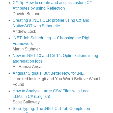
C# Tip How to create and access custom C#
Attributes by using Reflection
Davide Bellone
Creating a .NET CLR profiler using C# and
NativeAOT with Silhouette
Andrew Lock
.NET Job Scheduling — Choosing the Right
Framework
Martin Stühmer
New in .NET 10 and C# 14: Optimizations in log
aggregation jobs
Ali Hamza Ansari
Angular Signals, But Better Now for .NET
I Looked Inside .git and You Won't Believe What I
Found
How to Analyse Large CSV Files with Local
LLMs in C# (English)
Scott Galloway
Stop Typing: The .NET CLI Tab Completion