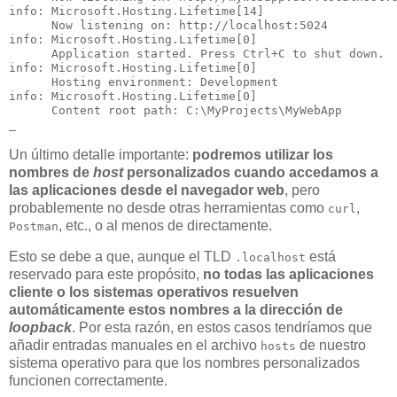
info: Microsoft.Hosting.Lifetime[14]

      Now listening on: http://localhost:5024

info: Microsoft.Hosting.Lifetime[0]

      Application started. Press Ctrl+C to shut down.

info: Microsoft.Hosting.Lifetime[0]

      Hosting environment: Development

info: Microsoft.Hosting.Lifetime[0]

      Content root path: C:\MyProjects\MyWebApp

Un último detalle importante:
podremos utilizar los
nombres de
host
personalizados cuando accedamos a
las aplicaciones desde el navegador web
, pero
probablemente no desde otras herramientas como
,
curl
, etc., o al menos de directamente.
Postman
Esto se debe a que, aunque el TLD
está
.localhost
reservado para este propósito,
no todas las aplicaciones
cliente o los sistemas operativos resuelven
automáticamente estos nombres a la dirección de
loopback
. Por esta razón, en estos casos tendríamos que
añadir entradas manuales en el archivo
de nuestro
hosts
sistema operativo para que los nombres personalizados
funcionen correctamente.