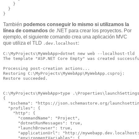
    }

  }

También
podemos conseguir lo mismo si utilizamos la
línea de comandos
de .NET para crear los proyectos. Por
ejemplo, el siguiente comando crea una aplicación MVC
que utiliza el TLD
:
.dev.localhost
C:\MyProjects\MyWebApp>dotnet new web --localhost-tld

The template "ASP.NET Core Empty" was created successfu
Processing post-creation actions...

Restoring C:\MyProjects\MyWebApp\MyWebApp.csproj:

Restore succeeded.

C:\MyProjects\MyWebApp>type .\Properties\launchSettings
{

  "$schema": "https://json.schemastore.org/launchsettin
  "profiles": {

    "http": {

      "commandName": "Project",

      "dotnetRunMessages": true,

      "launchBrowser": true,

      "applicationUrl": "http://mywebapp.dev.localhost:
      "environmentVariables": {
