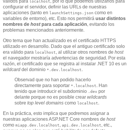
válidos para
, por lo que podemos utilizarlos para
localhost
configurar el servidor, definir las URLs de nuestras
aplicaciones (tanto en
como en
launchSettings.json
variables de entorno), etc. Esto nos permitirá
usar distintos
nombres de
host
para cada aplicación
, evitando los
problemas mencionados anteriormente.
Otro tema que han actualizado es el certificado HTTPS
utilizado en desarrollo. Dado que el antiguo certificado solo
era válido para
, al utilizar otros nombres de
host
localhost
el navegador mostraría advertencias de seguridad. Por esta
razón, el certificado que se registra al instalar .NET 10 es un
wildcard
del dominio
.
*.dev.localhost
Observad que no han podido hacerlo
directamente para soportar
. Han
*.localhost
tenido que introducir el subdominio
por
.dev
delante porque no es posible crear
wildcards
sobre
top level domains
como
.
localhost
En la práctica, esto implica que podremos asignar a
nuestras aplicaciones ASP.NET Core nombres de
host
como
,
, etc.,
miapp.dev.localhost
api.dev.localhost