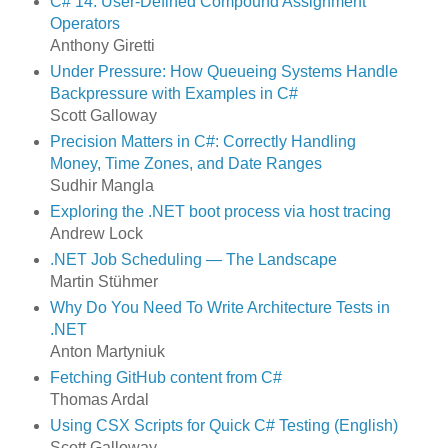
C# 14: User-Defined Compound Assignment
Operators
Anthony Giretti
Under Pressure: How Queueing Systems Handle
Backpressure with Examples in C#
Scott Galloway
Precision Matters in C#: Correctly Handling
Money, Time Zones, and Date Ranges
Sudhir Mangla
Exploring the .NET boot process via host tracing
Andrew Lock
.NET Job Scheduling — The Landscape
Martin Stühmer
Why Do You Need To Write Architecture Tests in
.NET
Anton Martyniuk
Fetching GitHub content from C#
Thomas Ardal
Using CSX Scripts for Quick C# Testing (English)
Scott Galloway