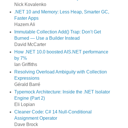
Nick Kovalenko
.NET 10 and Memory: Less Heap, Smarter GC,
Faster Apps
Hazem Ali
Immutable Collection Add() Trap: Don’t Get
Burned — Use a Builder Instead
David McCarter
How .NET 10.0 boosted AIS.NET performance
by 7%
Ian Griffiths
Resolving Overload Ambiguity with Collection
Expressions
Gérald Barré
Typemock Architecture: Inside the .NET Isolator
Engine (Part 2)
Eli Lopian
Cleaner Code: C# 14 Null-Conditional
Assignment Operator
Dave Brock