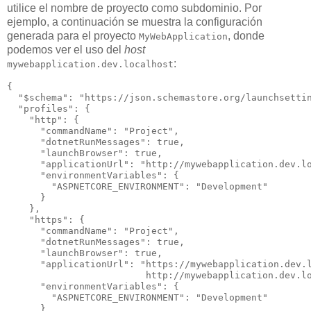
utilice el nombre de proyecto como subdominio. Por
ejemplo, a continuación se muestra la configuración
generada para el proyecto
, donde
MyWebApplication
podemos ver el uso del
host
:
mywebapplication.dev.localhost
{

  "$schema": "https://json.schemastore.org/launchsettin
  "profiles": {

    "http": {

      "commandName": "Project",

      "dotnetRunMessages": true,

      "launchBrowser": true,

      "applicationUrl": "http://mywebapplication.dev.lo
      "environmentVariables": {

        "ASPNETCORE_ENVIRONMENT": "Development"

      }

    },

    "https": {

      "commandName": "Project",

      "dotnetRunMessages": true,

      "launchBrowser": true,

      "applicationUrl": "https://mywebapplication.dev.l
                         http://mywebapplication.dev.lo
      "environmentVariables": {

        "ASPNETCORE_ENVIRONMENT": "Development"

      }
