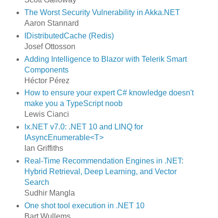
The Worst Security Vulnerability in Akka.NET
Aaron Stannard
IDistributedCache (Redis)
Josef Ottosson
Adding Intelligence to Blazor with Telerik Smart
Components
Héctor Pérez
How to ensure your expert C# knowledge doesn't
make you a TypeScript noob
Lewis Cianci
Ix.NET v7.0: .NET 10 and LINQ for
IAsyncEnumerable<T>
Ian Griffiths
Real-Time Recommendation Engines in .NET:
Hybrid Retrieval, Deep Learning, and Vector
Search
Sudhir Mangla
One shot tool execution in .NET 10
Bart Wullems