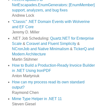
NetEscapades.EnumGenerators: [EnumMember]
support, analyzers, and bug fixes
Andrew Lock
“Classic” .NET Domain Events with Wolverine
and EF Core
Jeremy D. Miller
.NET Job Scheduling:
Quartz.NET for Enterprise
Scale
&
Coravel and Fluent Simplicity
&
NCronJob and Native Minimalism
&
TickerQ and
Modern Architecture
Martin Stühmer
How to Build a Production-Ready Invoice Builder
in .NET Using IronPDF
Anton Martyniuk
How can my process read its own standard
output?
Raymond Chen
Mime Type Helper in .NET 11
Steven Giesel