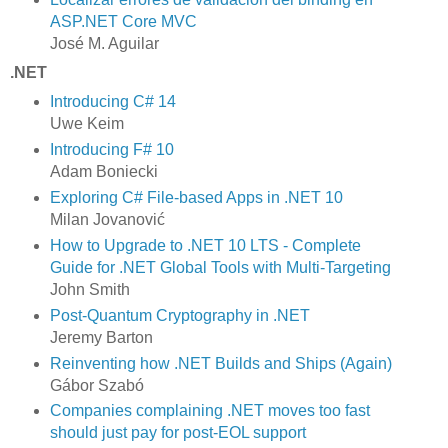
ASP.NET Core MVC
José M. Aguilar
.NET
Introducing C# 14
Uwe Keim
Introducing F# 10
Adam Boniecki
Exploring C# File-based Apps in .NET 10
Milan Jovanović
How to Upgrade to .NET 10 LTS - Complete
Guide for .NET Global Tools with Multi-Targeting
John Smith
Post-Quantum Cryptography in .NET
Jeremy Barton
Reinventing how .NET Builds and Ships (Again)
Gábor Szabó
Companies complaining .NET moves too fast
should just pay for post-EOL support