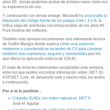
años 60, donde podemos probar de primera mano cómo era
su experiencia de uso.
Y continuando con temas
vintage
, Microsoft ha
anunciado la
liberación del código fuente de los juegos Zork I, II y III
, la
mítica saga de aventuras conversacionales de los años 80.
Pura historia del software.
También esta semana encontramos una interesante lectura
de Sudhir Mangla donde explica c
ómo usar patrones
modernos y características recientes de C# para construir
modelos más expresivos, seguros y mantenibles
que los
que ofrece la aplicación estricta de SOLID.
El resto de enlaces interesantes recopilados esta semana,
entre los que podéis encontrar información sobre .NET 10,
ASP.NET Core, IA, desarrollo web y mucho más, los tenéis
a continuación.
Por si te lo perdiste...
Creando GUIDs con orden natural en .NET 9
José M. Aguilar
Localizar errores de validación del binding en