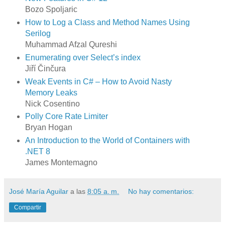
Bozo Spoljaric
How to Log a Class and Method Names Using
Serilog
Muhammad Afzal Qureshi
Enumerating over Select’s index
Jiří Činčura
Weak Events in C# – How to Avoid Nasty
Memory Leaks
Nick Cosentino
Polly Core Rate Limiter
Bryan Hogan
An Introduction to the World of Containers with
.NET 8
James Montemagno
José María Aguilar
a las
8:05 a. m.
No hay comentarios:
Compartir