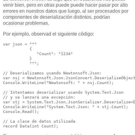
venir bien, pero en otras puede puede hacer pasar por alto
errores en nuestros datos que luego, al ser procesados por
componentes de deserialización distintos, podrían
ocasionar problemas.
Por ejemplo, observad el siguiente código:
var json = """

           {

              "Count": "1234"

           }

           """;

// Deserializamos usando Newtonsoft.Json:

var nsj = Newtonsoft.Json.JsonConvert.DeserializeObject
Console.WriteLine("Newtonsoft: " + nsj.Count);

// Intentamos deserializar usando System.Text.Json

// y se lanzará una excepción:

var stj = System.Text.Json.JsonSerializer.Deserialize<D
Console.WriteLine("System.Text.Json: " + stj.Count);

Console.Read();

// La clase de datos utilizada
