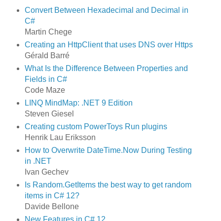
Convert Between Hexadecimal and Decimal in
C#
Martin Chege
Creating an HttpClient that uses DNS over Https
Gérald Barré
What Is the Difference Between Properties and
Fields in C#
Code Maze
LINQ MindMap: .NET 9 Edition
Steven Giesel
Creating custom PowerToys Run plugins
Henrik Lau Eriksson
How to Overwrite DateTime.Now During Testing
in .NET
Ivan Gechev
Is Random.GetItems the best way to get random
items in C# 12?
Davide Bellone
New Features in C# 12