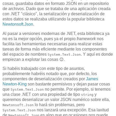
cosas, guardaba datos en formato JSON en un repositorio
de archivos. Dado que se trataba de una aplicación creada
con .NET "clásico", la serialización y deserialización de
estos datos se realizaba utilizando la popular biblioteca
Newtonsoft.Json
.
Al pasar a versiones modernas de .NET, esta biblioteca ya
no es la mejor opción, pues ya el propio
framework
nos
facilita las herramientas necesarias para realizar estas
tareas de forma más eficiente mediante los componentes
del espacio de nombres
. Y aquí es donde
System.Text.Json
empiezan a explotar las cosas 😉.
Si habéis trabajado con este tipo de asuntos,
probablemente habréis notado que, por defecto, los
componentes de deserialización creados por
James
Newton-King
son bastante permisivos y dejan pasar cosas
que
no permite. Por ejemplo, si tenemos
System.Text.Json
una clase .NET con una propiedad de tipo
y
string
queremos deserializar un valor JSON numérico sobre ella,
lo hará sin problemas, pero
Newtonsoft.Json
nos lanzará una excepción. Esa laxitud
System.Text.Json
de
es algo que en ocasiones nos puede
Newtonsoft.Json