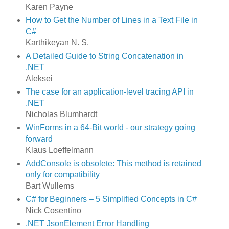
Karen Payne
How to Get the Number of Lines in a Text File in
C#
Karthikeyan N. S.
A Detailed Guide to String Concatenation in
.NET
Aleksei
The case for an application-level tracing API in
.NET
Nicholas Blumhardt
WinForms in a 64-Bit world - our strategy going
forward
Klaus Loeffelmann
AddConsole is obsolete: This method is retained
only for compatibility
Bart Wullems
C# for Beginners – 5 Simplified Concepts in C#
Nick Cosentino
.NET JsonElement Error Handling