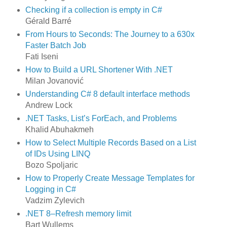
Checking if a collection is empty in C#
Gérald Barré
From Hours to Seconds: The Journey to a 630x
Faster Batch Job
Fati Iseni
How to Build a URL Shortener With .NET
Milan Jovanović
Understanding C# 8 default interface methods
Andrew Lock
.NET Tasks, List’s ForEach, and Problems
Khalid Abuhakmeh
How to Select Multiple Records Based on a List
of IDs Using LINQ
Bozo Spoljaric
How to Properly Create Message Templates for
Logging in C#
Vadzim Zylevich
.NET 8–Refresh memory limit
Bart Wullems