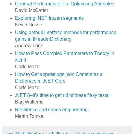
General Performance Tip: Optimizing Attributes
David McCarter
Exploring .NET frozen segments
Kevin Gosse
Using default interface methods for performance
gains in IHeaderDictionary
Andrew Lock
How to Pass Complex Parameters to Theory in
xUnit
Code Maze
How to Get appsettings.json Content as a
Dictionary in .NET Core
Code Maze
.NET 8–It’s time to get rid of these flaky tests!
Bart Wullems
Resilience and chaos engineering
Martin Tomka
José María Aguilar
a las
8:05 a. m.
No hay comentarios: