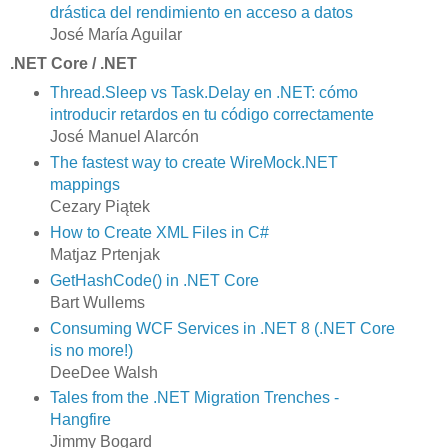
drástica del rendimiento en acceso a datos
José María Aguilar
.NET Core / .NET
Thread.Sleep vs Task.Delay en .NET: cómo
introducir retardos en tu código correctamente
José Manuel Alarcón
The fastest way to create WireMock.NET
mappings
Cezary Piątek
How to Create XML Files in C#
Matjaz Prtenjak
GetHashCode() in .NET Core
Bart Wullems
Consuming WCF Services in .NET 8 (.NET Core
is no more!)
DeeDee Walsh
Tales from the .NET Migration Trenches -
Hangfire
Jimmy Bogard