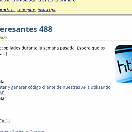
rácticas
,
conceptos
,
javascript
teresantes 488
2022
recopilados durante la semana pasada. Espero que os
 :-)
.
ilar
r y generar código cliente de nuestras APIs utilizando
API
ilar
C# 11
ction: ToList vs ToArray