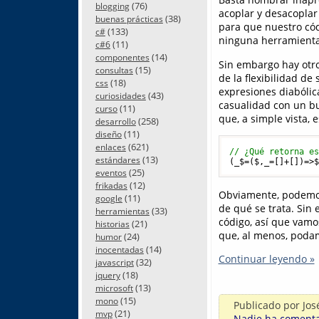
(76)
blogging
acoplar y desacoplar
(38)
buenas prácticas
para que nuestro cód
(133)
c#
ninguna herramienta
(11)
c#6
(14)
componentes
Sin embargo hay otro
(15)
consultas
de la flexibilidad de
(18)
css
expresiones diabóli
(43)
curiosidades
casualidad con un bu
(11)
curso
que, a simple vista, 
(258)
desarrollo
(11)
diseño
(621)
enlaces
// ¿Qué retorna e
(13)
estándares
(_$=
(
$,_=[]+[]
)=>
(25)
eventos
(12)
frikadas
Obviamente, podemos
(11)
google
de qué se trata. Sin
(33)
herramientas
código, así que vamos
(21)
historias
que, al menos, podam
(24)
humor
(14)
inocentadas
Continuar leyendo »
(32)
javascript
(18)
jquery
(13)
microsoft
(15)
mono
Publicado por
Jos
(21)
mvp
Nadie ha comentad