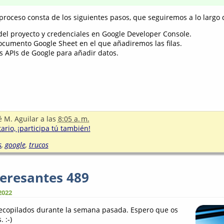
 proceso consta de los siguientes pasos, que seguiremos a lo largo
del proyecto y credenciales en Google Developer Console.
ocumento Google Sheet en el que añadiremos las filas.
 APIs de Google para añadir datos.
é M. Aguilar
a las
8:05 a. m.
rio, ¡participa tú también!
s
,
google
,
trucos
teresantes 489
2022
recopilados durante la semana pasada. Espero que os
 :-)