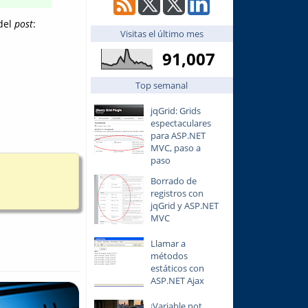
 del
post
:
Visitas el último mes
91,007
Top semanal
jqGrid: Grids
espectaculares
para ASP.NET
MVC, paso a
paso
Borrado de
registros con
jqGrid y ASP.NET
MVC
Llamar a
métodos
estáticos con
ASP.NET Ajax
¡Variable not