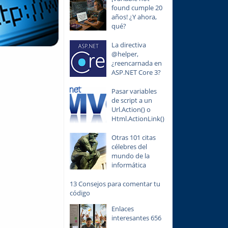
found cumple 20
años! ¿Y ahora,
qué?
La directiva
@helper,
¿reencarnada en
ASP.NET Core 3?
Pasar variables
de script a un
Url.Action() o
Html.ActionLink()
Otras 101 citas
célebres del
mundo de la
informática
13 Consejos para comentar tu
código
Enlaces
interesantes 656