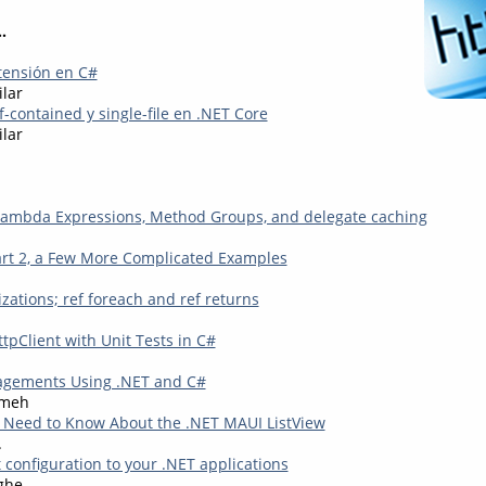
.
tensión en C#
ilar
f-contained y single-file en .NET Core
ilar
Lambda Expressions, Method Groups, and delegate caching
rt 2, a Few More Complicated Examples
zations; ref foreach and ref returns
tpClient with Unit Tests in C#
agements Using .NET and C#
kmeh
 Need to Know About the .NET MAUI ListView
.
 configuration to your .NET applications
ghe