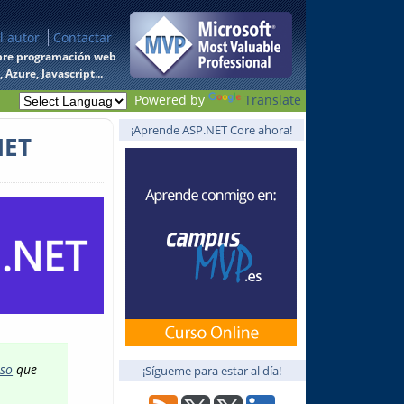
l autor
Contactar
 sobre programación web
Azure, Javascript...
Powered by
Translate
¡Aprende ASP.NET Core ahora!
NET
uso
que
¡Sígueme para estar al día!