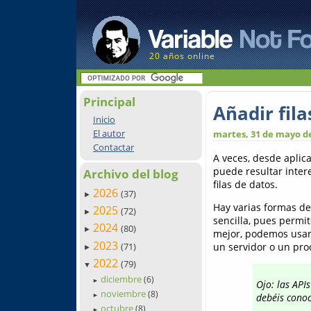
20 años online
Principal
Añadir fil
Inicio
El autor
martes, 31 de mayo d
Contactar
A veces, desde aplica
puede resultar inter
Archivo del blog
filas de datos.
2026
(37)
►
Hay varias formas de
2025
(72)
►
sencilla, pues permi
2024
(80)
►
mejor, podemos usarl
2023
(71)
un servidor o un pro
►
2022
(79)
▼
diciembre
(6)
►
Ojo: las API
noviembre
(8)
debéis conoc
►
octubre
(8)
►