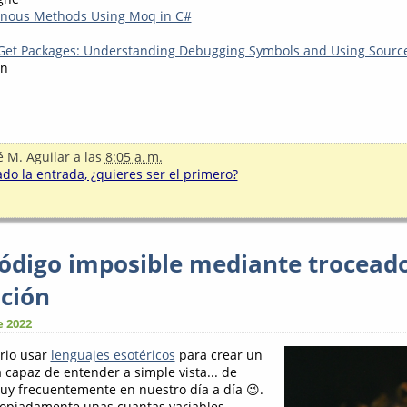
nous Methods Using Moq in C#
et Packages: Understanding Debugging Symbols and Using Source
on
é M. Aguilar
a las
8:05 a. m.
o la entrada, ¿quieres ser el primero?
ódigo imposible mediante trocead
ación
e 2022
rio usar
lenguajes esotéricos
para crear un
 capaz de entender a simple vista... de
y frecuentemente en nuestro día a día 😉.
opiadamente unas cuantas variables,