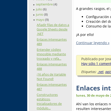
septiembre
(4)
►
A grandes rasgos, el
julio
(6)
►
junio
(8)
►
Configuración 
mayo
(9)
▼
Creación del d
Añadir filas de datos a
Consumo de las
Google Sheets desde
.NET
¡A por ello!
Enlaces interesantes
Continuar leyendo »
489
Entender código
imposible mediante
troceado y refa...
Publicado por
Jos
Hay sólo 1 comenta
Enlaces interesantes
488
Etiquetas:
.net
,
api
¡16 años de Variable
Not Found!
Enlaces interesantes
Enlaces in
487
Constructores
lunes, 30 de mayo de 
estáticos,
inicializadores de
Ahí van los enlaces 
módulo...
resulten interesantes.