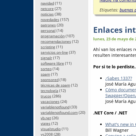
(11)
navidad
(27)
netcore
Etiquetas:
buenas p
(38)
noticias
(157)
novedades
(20)
patrones
Enlaces in
(14)
personal
(107)
programación
lunes, 23 de mayo de 
(12)
recomendaciones
(11)
scripting
Ahí van los enlaces 
(37)
servicios on-line
resulten interesantes.
(17)
signalr
(11)
software libre
Por si te lo perdiste..
(14)
sorteo
(17)
spam
¿Sabes 1337?
(18)
sponsored
José María Agu
(12)
técnicas de spam
Cómo documenta
(12)
tecnología
Swagger/Open
(286)
trucos
José María Agu
(24)
vacaciones
(33)
variablenotfound
(20)
.NET Core / .NET
variablenotfound.com
(26)
vb.net
(12)
viajes
What's new in 
(11)
visualstudio
Bill Wagner
(28)
vs2008
Copying a colle