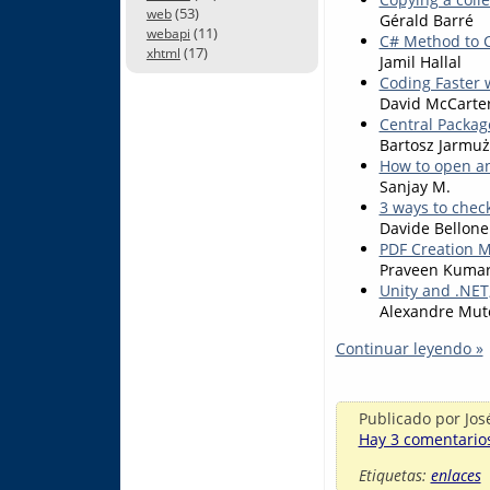
(53)
web
Gérald Barré
(11)
webapi
C# Method to C
(17)
xhtml
Jamil Hallal
Coding Faster 
David McCarte
Central Packag
Bartosz Jarmuż
How to open an
Sanjay M.
3 ways to chec
Davide Bellone
PDF Creation M
Praveen Kuma
Unity and .NET,
Alexandre Mut
Continuar leyendo »
Publicado por
Jos
Hay 3 comentarios
Etiquetas:
enlaces