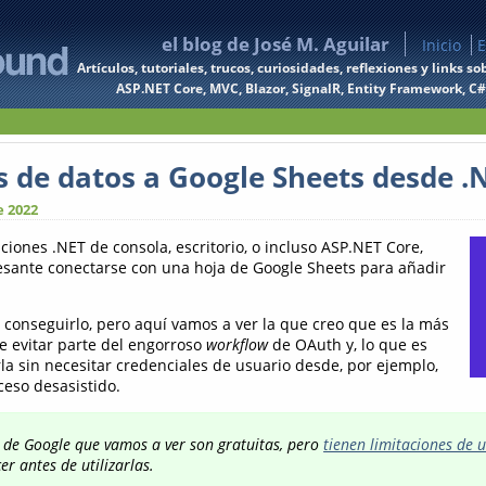
el blog de José M. Aguilar
Inicio
E
Artículos, tutoriales, trucos, curiosidades, reflexiones y links
ASP.NET Core, MVC, Blazor, SignalR, Entity Framework, C#, 
as de datos a Google Sheets desde .
e 2022
ciones .NET de consola, escritorio, o incluso ASP.NET Core,
esante conectarse con una hoja de Google Sheets para añadir
 conseguirlo, pero aquí vamos a ver la que creo que es la más
te evitar parte del engorroso
workflow
de OAuth y, lo que es
a sin necesitar credenciales de usuario desde, por ejemplo,
ceso desasistido.
s de Google que vamos a ver son gratuitas, pero
tienen limitaciones de 
er antes de utilizarlas.