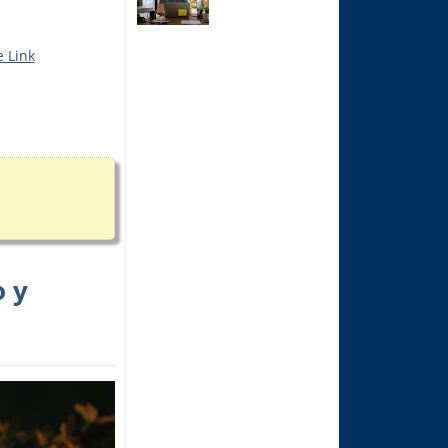
 Link
o y