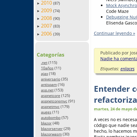
2010
(87)
►
Mock Asynchro
2009
(74)
Code Maze
►
Debugging NuG
2008
(90)
►
Elisenda Gasc
2007
(83)
►
2006
Continuar leyendo »
(39)
►
Publicado por
Jos
Categorías
Nadie ha comentad
(115)
.net
(11)
10años
Etiquetas:
enlaces
(18)
ajax
(35)
aniversario
(16)
antispam
Entender c
(153)
asp.net
(125)
aspnetcore
refactoriz
(91)
aspnetcoremvc
(179)
aspnetmvc
martes, 24 de mayo d
(11)
auges
(57)
autobombo
A veces no es necesa
(48)
blazor
código que nadie sea
(29)
blazorserver
hecho, lo hacemos mu
(30)
blazorwasm
Basta nombrar inapr