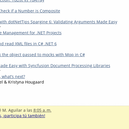
heck if a Number is Composite
with dotNetTips Spargine 6: Validating Arguments Made Easy
r
e Management for .NET Projects
d read XML files in C# .NET 6
k the object passed to mocks with Moq in C#
ade Easy with Syncfusion Document Processing Libraries
r
 what’s next?
el & Kristyna Hougaard
é M. Aguilar
a las
8:05 a. m.
, ¡participa tú también!