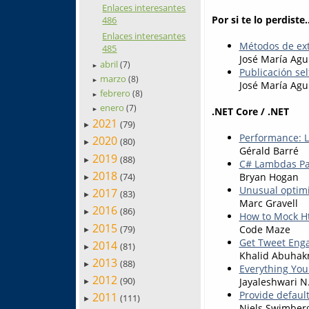
Enlaces interesantes
Por si te lo perdiste..
486
Enlaces interesantes
Métodos de ex
485
José María Agu
abril
(7)
►
Publicación sel
marzo
(8)
►
José María Agu
febrero
(8)
►
enero
(7)
.NET Core / .NET
►
2021
(79)
►
Performance: 
2020
(80)
►
Gérald Barré
2019
(88)
►
C# Lambdas Pa
2018
(74)
Bryan Hogan
►
Unusual optimi
2017
(83)
►
Marc Gravell
2016
(86)
►
How to Mock Ht
2015
(79)
Code Maze
►
Get Tweet Eng
2014
(81)
►
Khalid Abuha
2013
(88)
►
Everything You
2012
(90)
Jayaleshwari N
►
Provide default
2011
(111)
►
Niels Swimber