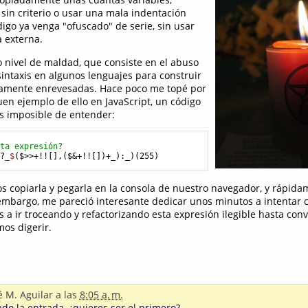
 sin criterio o usar una mala indentación
igo ya venga "ofuscado" de serie, sin usar
 externa.
 nivel de maldad, que consiste en el abuso
 sintaxis en algunos lenguajes para construir
camente enrevesadas. Hace poco me topé por
en ejemplo de ello en JavaScript, un código
es imposible de entender:
sta expresión?
$?
_$
($>>+!![],($&+!![])+_):_)(
255
 copiarla y pegarla en la consola de nuestro navegador, y rápid
 embargo, me pareció interesante dedicar unos minutos a intentar
 a ir troceando y refactorizando esta expresión ilegible hasta conv
os digerir.
é M. Aguilar
a las
8:05 a. m.
o la entrada, ¿quieres ser el primero?