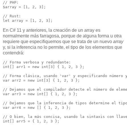
// PHP:

$array = [1, 2, 3];

// Rust:

En C# 11 y anteriores, la creación de un array es
normalmente más farragosa, porque de alguna forma u otra
requiere que especifiquemos que se trata de un nuevo
array
y, si la inferencia no lo permite, el tipo de los elementos que
contendrá:
// Forma verbosa y redundante:

int[] arr1 = new int[3] { 1, 2, 3 };

// Forma clásica, usando 'var' y especificando número y
var arr2 = new int[3] { 1, 2, 3 };

// Dejamos que el compilador detecte el número de eleme
var arr3 = new int[] { 1, 2, 3 };

// Dejamos que la inferencia de tipos determine el tipo
var arr4 = new [] { 1, 2, 3 };

// O bien, la más concisa, usando la sintaxis con llave