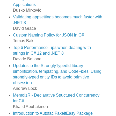
Applications
Dusko Mirkovic
Validating appsettings becomes much faster with
.NET 8
David Grace
Custom Naming Policy for JSON in C#
Tomas Bak
Top 6 Performance Tips when dealing with
strings in C# 12 and .NET 8
Davide Bellone
Updates to the StronglyTypedId library -
simplification, templating, and CodeFixes: Using
strongly-typed entity IDs to avoid primitive
obsession
Andrew Lock
MemoizR - Declarative Structured Concurrency
for C#
Khalid Abuhakmeh
Introduction to Autofac FakeItEasy Package