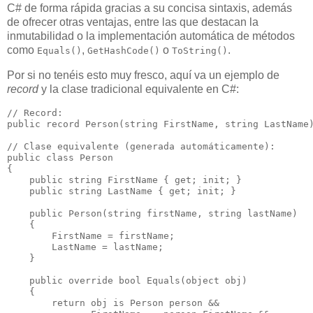
C# de forma rápida gracias a su concisa sintaxis, además
de ofrecer otras ventajas, entre las que destacan la
inmutabilidad o la implementación automática de métodos
como
,
o
.
Equals()
GetHashCode()
ToString()
Por si no tenéis esto muy fresco, aquí va un ejemplo de
record
y la clase tradicional equivalente en C#:
// Record:

public record Person(string FirstName, string LastName)
// Clase equivalente (generada automáticamente):

public class Person

{

    public string FirstName { get; init; }

    public string LastName { get; init; }

    public Person(string firstName, string lastName)

    {

        FirstName = firstName;

        LastName = lastName;

    }

    public override bool Equals(object obj)

    {

        return obj is Person person &&
