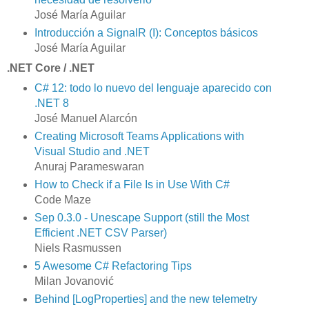
José María Aguilar
Introducción a SignalR (I): Conceptos básicos
José María Aguilar
.NET Core / .NET
C# 12: todo lo nuevo del lenguaje aparecido con
.NET 8
José Manuel Alarcón
Creating Microsoft Teams Applications with
Visual Studio and .NET
Anuraj Parameswaran
How to Check if a File Is in Use With C#
Code Maze
Sep 0.3.0 - Unescape Support (still the Most
Efficient .NET CSV Parser)
Niels Rasmussen
5 Awesome C# Refactoring Tips
Milan Jovanović
Behind [LogProperties] and the new telemetry