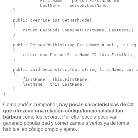
               FirstName == person.FirstName &&

               LastName == person.LastName;

    }

    public override int GetHashCode()

    {

        return HashCode.Combine(FirstName, LastName);

    }

    public Person With(string FirstName = null, string 
    {

        return new Person(FirstName ?? this.FirstName, 
    }

    public void Deconstruct(out string firstName, out s
    {

        firstName = this.FirstName;

        lastName = this.LastName;

    }

Como podéis comprobar,
hay pocas características de C#
que ofrezcan una relación código/funcionalidad tan
bárbara
como los
records
. Por ello, poco a poco van
ganando popularidad y comenzamos a verlos ya de forma
habitual en código propio y ajeno.