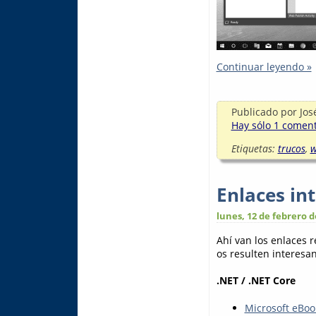
Continuar leyendo »
Publicado por
Jos
Hay sólo 1 comenta
Etiquetas:
trucos
,
w
Enlaces in
lunes, 12 de febrero d
Ahí van los enlaces 
os resulten interesant
.NET / .NET Core
Microsoft eBook