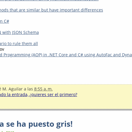
ods that are similar but have important differences
in C#
ON with JSON Schema
io to rule them all
ov
d Programming (AOP) in .NET Core and C# using AutoFac and Dyn
é M. Aguilar
a las
8:55 a. m.
o la entrada, ¿quieres ser el primero?
a se ha puesto gris!