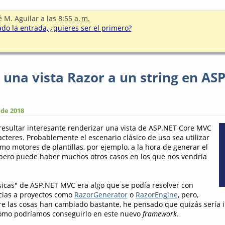
é M. Aguilar
a las
8:55 a. m.
o la entrada, ¿quieres ser el primero?
 una vista Razor a un string en AS
 de 2018
esultar interesante renderizar una vista de ASP.NET Core MVC
cteres. Probablemente el escenario clásico de uso sea utilizar
omo motores de plantillas, por ejemplo, a la hora de generar el
 pero puede haber muchos otros casos en los que nos vendría
ásicas" de ASP.NET MVC era algo que se podía resolver con
acias a proyectos como
RazorGenerator
o
RazorEngine
, pero,
e las cosas han cambiado bastante, he pensado que quizás sería 
ómo podríamos conseguirlo en este nuevo
framework
.