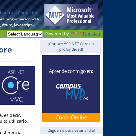
l autor
Contactar
 sobre programación web
Azure, Javascript...
Powered by
Translate
¡Conoce ASP.NET Core en
ore
profundidad!
, es decir,
ta utilizarlo.
¡Sígueme para estar al día!
ansferencia