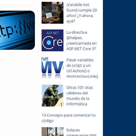
¡Variable not
found cumple 20
años! ¿Y ahora,
qué?
La directiva
@helper,
¿reencarnada en
ASP.NET Core 3?
Pasar variables
de script a un
Url.Action() o
Html.ActionLink()
Otras 101 citas
célebres del
mundo de la
informática
13 Consejos para comentar tu
código
Enlaces
interesantes 656