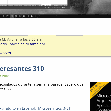
é M. Aguilar
a las
8:55 a. m.
rio, ¡participa tú también!
indows
teresantes 310
e 2018
recopilados durante la semana pasada. Espero que
es. :-)
 gratuito en Español: “Microservicios .NET –