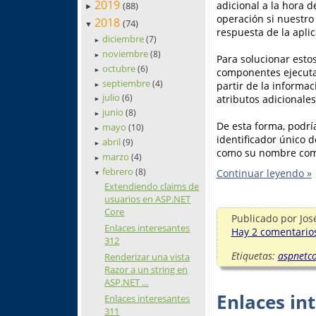
2019
adicional a la hora d
(88)
►
operación si nuestro
2018
(74)
▼
respuesta de la aplic
diciembre
(7)
►
noviembre
(8)
►
Para solucionar esto
octubre
(6)
componentes ejecuta
►
septiembre
(4)
partir de la informac
►
julio
atributos adicionales
(6)
►
junio
(8)
►
De esta forma, podrí
mayo
(10)
►
identificador único d
abril
(9)
►
como su nombre compl
marzo
(4)
►
febrero
(8)
Continuar leyendo »
▼
Extendiendo claims de
usuarios en ASP.NET
Core
Publicado por
Jos
Enlaces interesantes
Hay 2 comentarios
312
Etiquetas:
aspnetc
Renderizar una vista
Razor a un string en
ASP.NET ...
Enlaces in
Enlaces interesantes
311