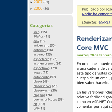
2007
(83)
►
2006
(39)
Publicado por
Jos
►
Nadie ha comentad
Etiquetas:
enlaces
Categorías
(115)
.net
Renderizar
(11)
10años
(18)
ajax
Core MVC
(35)
aniversario
(16)
antispam
(153)
asp.net
martes, 20 de febrero
(125)
aspnetcore
(91)
En ocasiones puede r
aspnetcoremvc
(179)
a una cadena de cara
aspnetmvc
(11)
auges
este tipo de vistas c
(57)
autobombo
cuerpo de un email,
(48)
blazor
bien saber hacerlo.
(29)
blazorserver
(30)
blazorwasm
En las versiones "cl
(76)
blogging
relativa facilidad gr
(38)
buenas prácticas
como en ASP.NET Cor
(133)
c#
comentar por aquí c
(11)
c#6