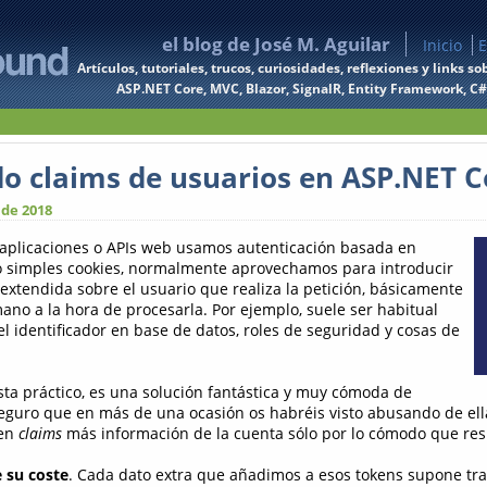
el blog de José M. Aguilar
Inicio
E
Artículos, tutoriales, trucos, curiosidades, reflexiones y links
ASP.NET Core, MVC, Blazor, SignalR, Entity Framework, C#, 
o claims de usuarios en ASP.NET C
 de 2018
aplicaciones o APIs web usamos autenticación basada en
 simples cookies, normalmente aprovechamos para introducir
 extendida sobre el usuario que realiza la petición, básicamente
ano a la hora de procesarla. Por ejemplo, suele ser habitual
l identificador en base de datos, roles de seguridad y cosas de
sta práctico, es una solución fantástica y muy cómoda de
seguro que en más de una ocasión os habréis visto abusando de ella
 en
claims
más información de la cuenta sólo por lo cómodo que resul
e su coste
. Cada dato extra que añadimos a esos tokens supone tr