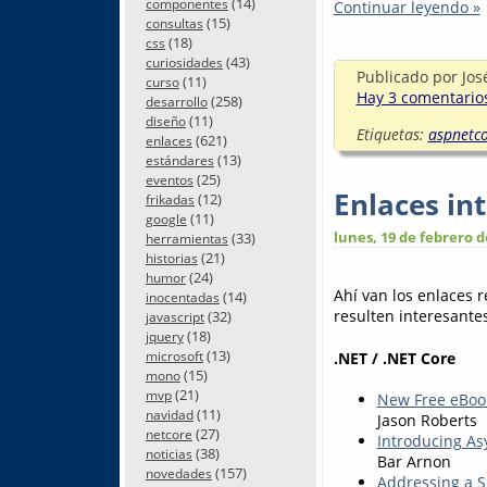
(14)
componentes
Continuar leyendo »
(15)
consultas
(18)
css
(43)
curiosidades
Publicado por
Jos
(11)
curso
Hay 3 comentarios
(258)
desarrollo
(11)
diseño
Etiquetas:
aspnetc
(621)
enlaces
(13)
estándares
(25)
eventos
Enlaces in
(12)
frikadas
(11)
google
lunes, 19 de febrero d
(33)
herramientas
(21)
historias
(24)
humor
Ahí van los enlaces 
(14)
inocentadas
resulten interesantes.
(32)
javascript
(18)
jquery
(13)
.NET / .NET Core
microsoft
(15)
mono
(21)
mvp
New Free eBook
(11)
navidad
Jason Roberts
(27)
netcore
Introducing Asy
(38)
noticias
Bar Arnon
(157)
novedades
Addressing a 