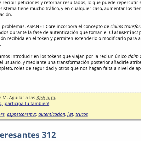
e recibir peticiones y retornar resultados, lo que puede repercutir 
 sistema tiene mucho tráfico, y en cualquier caso, aumentar los ti
ación.
s problemas, ASP.NET Core incorpora el concepto de
claims transfo
dos durante la fase de autenticación que toman el
ClaimsPrinci
ión recibida en el token y permiten extenderlo o modificarlo para 
.
amos introducir en los tokens que viajan por la red un único
claim
c
el usuario, y mediante una transformación posterior añadirle atrib
eto, roles de seguridad y otros que nos hagan falta a nivel de apl
é M. Aguilar
a las
8:55 a. m.
, ¡participa tú también!
ore
,
aspnetcoremvc
,
autenticación
,
jwt
,
trucos
teresantes 312