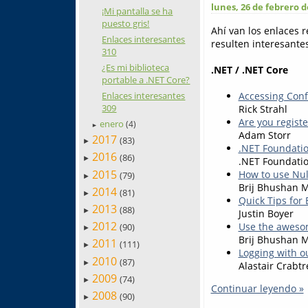
lunes, 26 de febrero d
¡Mi pantalla se ha
puesto gris!
Ahí van los enlaces 
Enlaces interesantes
resulten interesantes
310
¿Es mi biblioteca
.NET / .NET Core
portable a .NET Core?
Enlaces interesantes
Accessing Confi
309
Rick Strahl
Are you registe
enero
(4)
►
Adam Storr
2017
(83)
►
.NET Foundati
2016
(86)
►
.NET Foundati
2015
How to use Nul
(79)
►
Brij Bhushan 
2014
(81)
►
Quick Tips for 
2013
(88)
►
Justin Boyer
2012
Use the awesom
(90)
►
Brij Bhushan 
2011
(111)
►
Logging with ou
2010
(87)
►
Alastair Crabtr
2009
(74)
►
Continuar leyendo »
2008
(90)
►