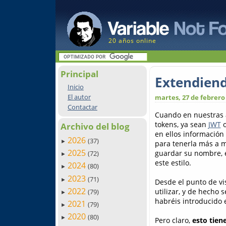
20 años online
Principal
Extendiend
Inicio
El autor
martes, 27 de febrero
Contactar
Cuando en nuestras 
tokens, ya sean
JWT
o
Archivo del blog
en ellos información
2026
(37)
►
para tenerla más a m
2025
guardar su nombre, e
(72)
►
este estilo.
2024
(80)
►
2023
(71)
►
Desde el punto de vi
2022
utilizar, y de hecho 
(79)
►
habréis introducido
2021
(79)
►
2020
(80)
►
Pero claro,
esto tien