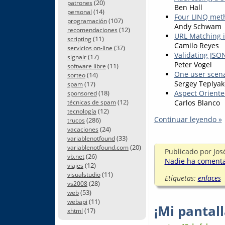
(20)
patrones
Ben Hall
(14)
personal
Four LINQ meth
(107)
programación
Andy Schwam
(12)
recomendaciones
URL Matching 
(11)
scripting
Camilo Reyes
(37)
servicios on-line
Validating JS
(17)
signalr
Peter Vogel
(11)
software libre
One user scenar
(14)
sorteo
Sergey Teplyak
(17)
spam
Aspect Oriente
(18)
sponsored
(12)
Carlos Blanco
técnicas de spam
(12)
tecnología
Continuar leyendo »
(286)
trucos
(24)
vacaciones
(33)
variablenotfound
(20)
variablenotfound.com
Publicado por
Jos
(26)
vb.net
Nadie ha comentad
(12)
viajes
(11)
visualstudio
Etiquetas:
enlaces
(28)
vs2008
(53)
web
(11)
webapi
¡Mi pantall
(17)
xhtml