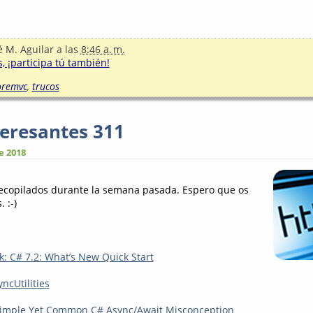
é M. Aguilar
a las
8:46 a. m.
, ¡participa tú también!
oremvc
,
trucos
teresantes 311
e 2018
recopilados durante la semana pasada. Espero que os
 :-)
: C# 7.2: What’s New Quick Start
ncUtilities
Simple Yet Common C# Async/Await Misconception