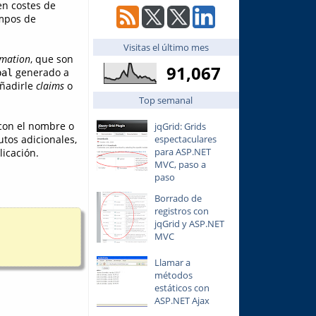
en costes de
empos de
Visitas el último mes
rmation
, que son
91,067
generado a
pal
añadirle
claims
o
Top semanal
on el nombre o
jqGrid: Grids
espectaculares
utos adicionales,
para ASP.NET
icación.
MVC, paso a
paso
Borrado de
registros con
jqGrid y ASP.NET
MVC
Llamar a
métodos
estáticos con
ASP.NET Ajax