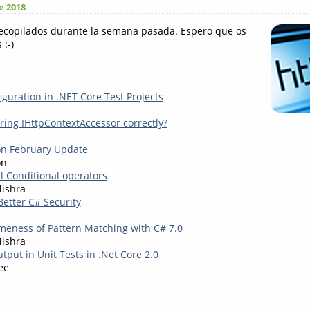
e 2018
recopilados durante la semana pasada. Espero que os
 :-)
guration in .NET Core Test Projects
ring IHttpContextAccessor correctly?
on February Update
on
l Conditional operators
Mishra
Better C# Security
eness of Pattern Matching with C# 7.0
Mishra
tput in Unit Tests in .Net Core 2.0
ee