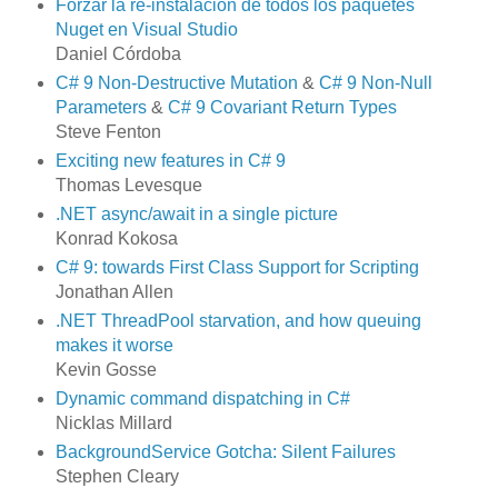
Forzar la re-instalación de todos los paquetes
Nuget en Visual Studio
Daniel Córdoba
C# 9 Non-Destructive Mutation
&
C# 9 Non-Null
Parameters
&
C# 9 Covariant Return Types
Steve Fenton
Exciting new features in C# 9
Thomas Levesque
.NET async/await in a single picture
Konrad Kokosa
C# 9: towards First Class Support for Scripting
Jonathan Allen
.NET ThreadPool starvation, and how queuing
makes it worse
Kevin Gosse
Dynamic command dispatching in C#
Nicklas Millard
BackgroundService Gotcha: Silent Failures
Stephen Cleary