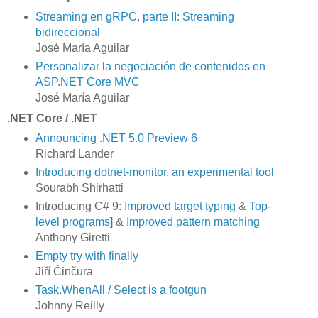
Streaming en gRPC, parte II: Streaming
bidireccional
José María Aguilar
Personalizar la negociación de contenidos en
ASP.NET Core MVC
José María Aguilar
.NET Core / .NET
Announcing .NET 5.0 Preview 6
Richard Lander
Introducing dotnet-monitor, an experimental tool
Sourabh Shirhatti
Introducing C# 9:
Improved target typing
&
Top-
level programs
] &
Improved pattern matching
Anthony Giretti
Empty try with finally
Jiří Činčura
Task.WhenAll / Select is a footgun
Johnny Reilly