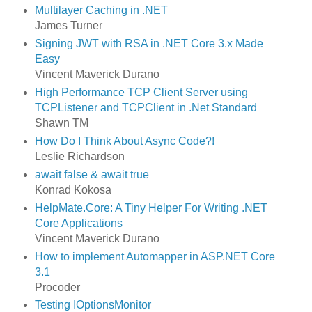
Multilayer Caching in .NET
James Turner
Signing JWT with RSA in .NET Core 3.x Made
Easy
Vincent Maverick Durano
High Performance TCP Client Server using
TCPListener and TCPClient in .Net Standard
Shawn TM
How Do I Think About Async Code?!
Leslie Richardson
await false & await true
Konrad Kokosa
HelpMate.Core: A Tiny Helper For Writing .NET
Core Applications
Vincent Maverick Durano
How to implement Automapper in ASP.NET Core
3.1
Procoder
Testing IOptionsMonitor