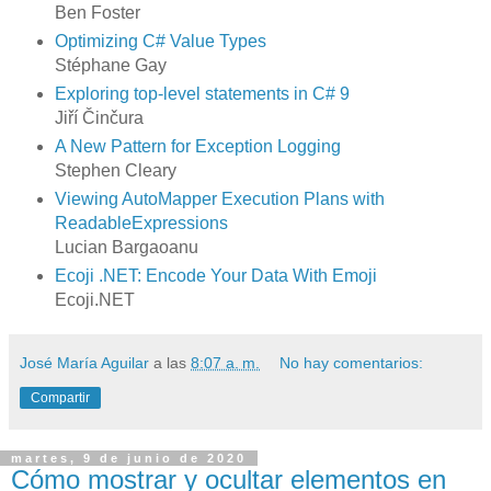
Ben Foster
Optimizing C# Value Types
Stéphane Gay
Exploring top-level statements in C# 9
Jiří Činčura
A New Pattern for Exception Logging
Stephen Cleary
Viewing AutoMapper Execution Plans with
ReadableExpressions
Lucian Bargaoanu
Ecoji .NET: Encode Your Data With Emoji
Ecoji.NET
José María Aguilar
a las
8:07 a. m.
No hay comentarios:
Compartir
martes, 9 de junio de 2020
Cómo mostrar y ocultar elementos en