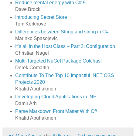
Reduce mental energy with C# 9
Dave Brock
Introducing Secret Store
Tom Kerkhove
Differences between String and string in C#
Marinko Spasojevic
It’s all in the Host Class – Part 2: Configuration
Christian Nagel
Multi-Targeted NuGet Package Gotchas!
Derek Comartin
Contribute To The Top 10 Impactful .NET OSS
Projects 2020
Khalid Abuhakmeh
Developing Cloud Applications in .NET
Damir Arh
Parse Markdown Front Matter With C#
Khalid Abuhakmeh
José María Aguilar
a las
8:05 a. m.
No hay comentarios: