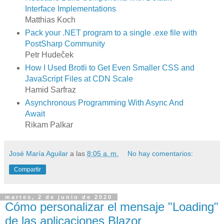
Interface Implementations
Matthias Koch
Pack your .NET program to a single .exe file with
PostSharp Community
Petr Hudeček
How I Used Brotli to Get Even Smaller CSS and
JavaScript Files at CDN Scale
Hamid Sarfraz
Asynchronous Programming With Async And
Await
Rikam Palkar
José María Aguilar
a las
8:05 a. m.
No hay comentarios:
Compartir
martes, 2 de junio de 2020
Cómo personalizar el mensaje "Loading"
de las aplicaciones Blazor