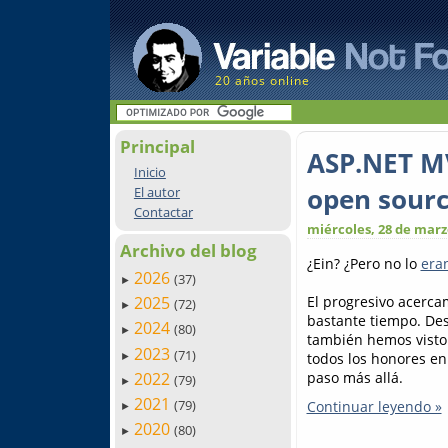
20 años online
Principal
ASP.NET M
Inicio
open sour
El autor
Contactar
miércoles, 28 de marz
Archivo del blog
¿Ein? ¿Pero no lo
era
2026
(37)
►
El progresivo acerc
2025
(72)
►
bastante tiempo. Des
2024
(80)
►
también hemos visto
2023
(71)
todos los honores en
►
2022
paso más allá.
(79)
►
2021
(79)
Continuar leyendo »
►
2020
(80)
►