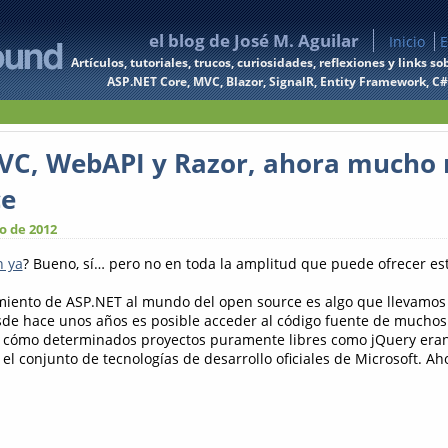
el blog de José M. Aguilar
Inicio
E
Artículos, tutoriales, trucos, curiosidades, reflexiones y links
ASP.NET Core, MVC, Blazor, SignalR, Entity Framework, C#, 
VC, WebAPI y Razor, ahora mucho
ce
o de 2012
n ya
? Bueno, sí… pero no en toda la amplitud que puede ofrecer es
amiento de ASP.NET al mundo del open source es algo que llevamo
de hace unos años es posible acceder al código fuente de muchos
 cómo determinados proyectos puramente libres como jQuery eran
 el conjunto de tecnologías de desarrollo oficiales de Microsoft. A