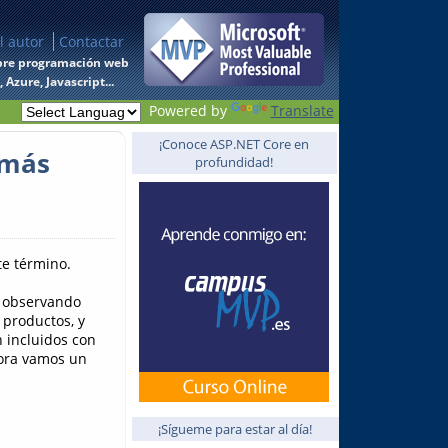
l autor
Contactar
 sobre programación web
Azure, Javascript...
Powered by
Translate
¡Conoce ASP.NET Core en
 más
profundidad!
te término.
s observando
 productos, y
 incluidos con
hora vamos un
¡Sígueme para estar al día!