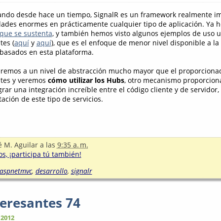
do desde hace un tiempo, SignalR es un framework realmente im
dades enormes en prácticamente cualquier tipo de aplicación. Ya 
 que se sustenta
, y también hemos visto algunos ejemplos de uso u
tes (
aquí
y
aquí
), que es el enfoque de menor nivel disponible a la
s basados en esta plataforma.
eremos a un nivel de abstracción mucho mayor que el proporcionad
ntes y veremos
cómo utilizar los Hubs
, otro mecanismo proporcion
rar una integración increíble entre el código cliente y de servidor
ación de este tipo de servicios.
é M. Aguilar
a las
9:35 a. m.
s, ¡participa tú también!
aspnetmvc
,
desarrollo
,
signalr
teresantes 74
 2012