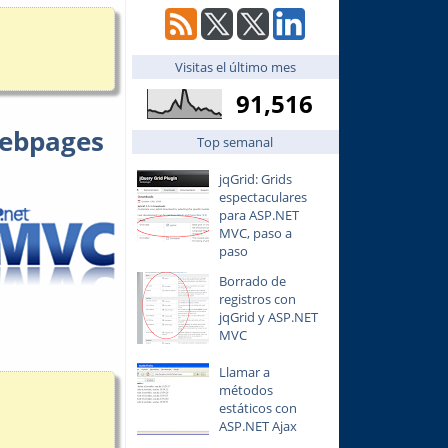
Visitas el último mes
91,516
Webpages
Top semanal
jqGrid: Grids
espectaculares
para ASP.NET
MVC, paso a
paso
Borrado de
registros con
jqGrid y ASP.NET
MVC
Llamar a
métodos
estáticos con
ASP.NET Ajax