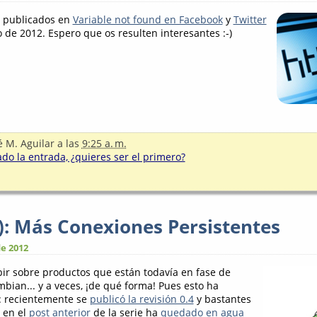
s publicados en
Variable not found en Facebook
y
Twitter
 de 2012. Espero que os resulten interesantes :-)
é M. Aguilar
a las
9:25 a. m.
o la entrada, ¿quieres ser el primero?
I): Más Conexiones Persistentes
e 2012
ibir sobre productos que están todavía en fase de
bian... y a veces, ¡de qué forma! Pues esto ha
: recientemente se
publicó la revisión 0.4
y bastantes
s en el
post anterior
de la serie ha
quedado en agua