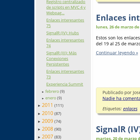
Registro centralizado
de scripts en MVC 4 y
Webpag...
Enlaces in
Enlaces interesantes
75
lunes, 26 de marzo de
SignalR (IV): Hubs
Estos son los enlace
Enlaces interesantes
del 19 al 25 de marzo
74
Continuar leyendo »
SignalR (III): Más
Conexiones
Persistentes
Enlaces interesantes
73
Experiencia Summit
febrero
(9)
Publicado por
Jos
►
enero
Nadie ha comentad
(9)
►
2011
(111)
►
Etiquetas:
enlaces
2010
(87)
►
2009
(74)
►
SignalR (IV
2008
(90)
►
2007
(83)
►
martes, 20 de marzo d