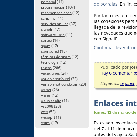
(14)
personal
de borrajas
. En fin,
(107)
programación
(12)
recomendaciones
Por tanto, esta tercer
(11)
scripting
las conexiones persi
(37)
servicios on-line
llegada de la revisió
(17)
signalr
las novedades que po
(11)
software libre
con SignalR.
(14)
sorteo
(17)
spam
Continuar leyendo »
(18)
sponsored
(12)
técnicas de spam
(12)
tecnología
Publicado por
Jos
(286)
trucos
Hay 6 comentarios
(24)
vacaciones
(33)
variablenotfound
Etiquetas:
asp.net
,
(20)
variablenotfound.com
(26)
vb.net
(12)
viajes
Enlaces in
(11)
visualstudio
(28)
vs2008
(53)
web
lunes, 12 de marzo de
(11)
webapi
(17)
Estos son los enlace
xhtml
del 7 al 11 de marzo
antes del viaje a Sea