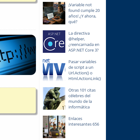
¡Variable not
found cumple 20
años! ¿Y ahora,
qué?
La directiva
@helper,
¿reencarnada en
ASP.NET Core 3?
Pasar variables
de script a un
Url.Action() o
Html.ActionLink()
Otras 101 citas
célebres del
mundo de la
informática
Enlaces
interesantes 656