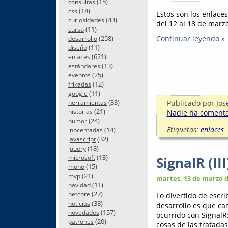
(15)
consultas
(18)
css
Estos son los enlace
(43)
curiosidades
del 12 al 18 de marzo
(11)
curso
(258)
Continuar leyendo »
desarrollo
(11)
diseño
(621)
enlaces
(13)
estándares
(25)
eventos
(12)
frikadas
(11)
google
(33)
Publicado por
Jos
herramientas
(21)
Nadie ha comentad
historias
(24)
humor
Etiquetas:
enlaces
(14)
inocentadas
(32)
javascript
(18)
jquery
(13)
microsoft
SignalR (II
(15)
mono
(21)
mvp
martes, 13 de marzo d
(11)
navidad
(27)
netcore
Lo divertido de escr
(38)
noticias
desarrollo es que cam
(157)
novedades
ocurrido con SignalR
(20)
patrones
cosas de las tratada