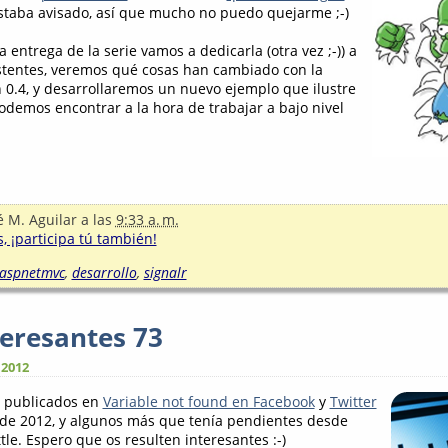
 estaba avisado, así que mucho no puedo quejarme ;-)
a entrega de la serie vamos a dedicarla (otra vez ;-)) a
stentes, veremos qué cosas han cambiado con la
n 0.4, y desarrollaremos un nuevo ejemplo que ilustre
demos encontrar a la hora de trabajar a bajo nivel
é M. Aguilar
a las
9:33 a. m.
, ¡participa tú también!
aspnetmvc
,
desarrollo
,
signalr
teresantes 73
 2012
s publicados en
Variable not found en Facebook
y
Twitter
 de 2012, y algunos más que tenía pendientes desde
ttle. Espero que os resulten interesantes :-)