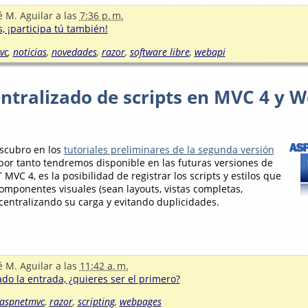
é M. Aguilar
a las
7:36 p. m.
, ¡participa tú también!
vc
,
noticias
,
novedades
,
razor
,
software libre
,
webapi
entralizado de scripts en MVC 4 y 
scubro en los
tutoriales preliminares de la segunda versión
 por tanto tendremos disponible en las futuras versiones de
VC 4, es la posibilidad de registrar los scripts y estilos que
omponentes visuales (sean layouts, vistas completas,
 centralizando su carga y evitando duplicidades.
é M. Aguilar
a las
11:42 a. m.
o la entrada, ¿quieres ser el primero?
aspnetmvc
,
razor
,
scripting
,
webpages