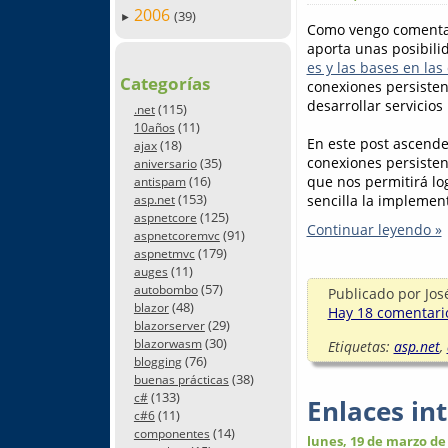
2006
(39)
►
Como vengo comentan
aporta unas posibili
es y las bases en las
Categorías
conexiones persisten
desarrollar servicio
(115)
.net
(11)
10años
En este post ascend
(18)
ajax
conexiones persiste
(35)
aniversario
que nos permitirá log
(16)
antispam
(153)
sencilla la implement
asp.net
(125)
aspnetcore
Continuar leyendo »
(91)
aspnetcoremvc
(179)
aspnetmvc
(11)
auges
(57)
autobombo
Publicado por
Jos
(48)
blazor
Hay 18 comentario
(29)
blazorserver
(30)
blazorwasm
Etiquetas:
asp.net
,
(76)
blogging
(38)
buenas prácticas
(133)
c#
Enlaces in
(11)
c#6
(14)
componentes
lunes, 19 de marzo de