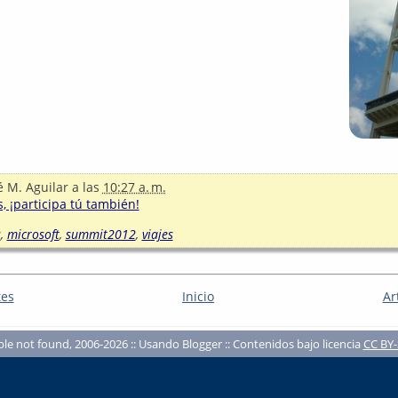
é M. Aguilar
a las
10:27 a. m.
, ¡participa tú también!
s
,
microsoft
,
summit2012
,
viajes
tes
Inicio
Ar
ble not found, 2006-2026 :: Usando Blogger :: Contenidos bajo licencia
CC BY-