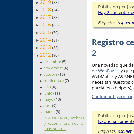
2019
(88)
►
Publicado por
Jos
2018
(74)
►
Hay 2 comentarios
2017
(83)
►
Etiquetas:
aspnetm
2016
(86)
►
2015
(79)
►
2014
Registro c
(81)
►
2013
(88)
►
2
2012
(90)
▼
diciembre
(5)
►
Una novedad que de
noviembre
(6)
►
de WebPages
, y que
octubre
(10)
►
WebMatrix y ASP.NET M
septiembre
(7)
necesitan nuestros c
►
julio
(6)
parciales o helpers),
►
junio
(11)
►
Continuar leyendo »
mayo
(10)
►
abril
(9)
►
marzo
(8)
▼
Publicado por
Jos
ASP.NET MVC, WebAPI
Nadie ha comentad
y Razor, ahora mucho
más open ...
Etiquetas:
asp.net
,