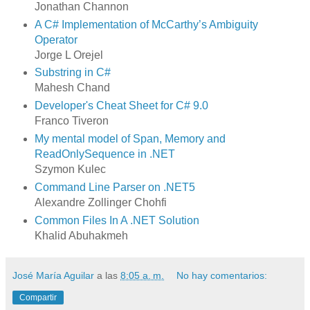
Jonathan Channon
A C# Implementation of McCarthy’s Ambiguity
Operator
Jorge L Orejel
Substring in C#
Mahesh Chand
Developer's Cheat Sheet for C# 9.0
Franco Tiveron
My mental model of Span, Memory and
ReadOnlySequence in .NET
Szymon Kulec
Command Line Parser on .NET5
Alexandre Zollinger Chohfi
Common Files In A .NET Solution
Khalid Abuhakmeh
José María Aguilar
a las
8:05 a. m.
No hay comentarios:
Compartir