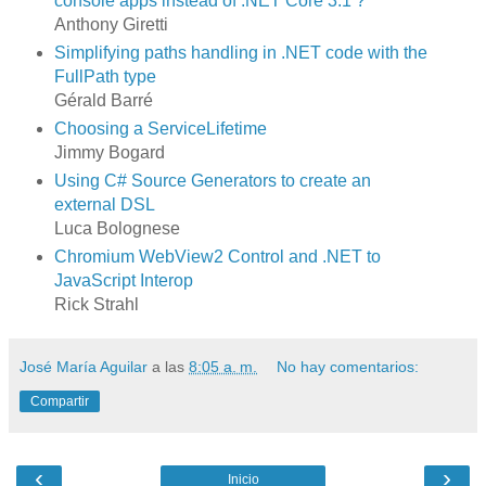
console apps instead of .NET Core 3.1 ?
Anthony Giretti
Simplifying paths handling in .NET code with the
FullPath type
Gérald Barré
Choosing a ServiceLifetime
Jimmy Bogard
Using C# Source Generators to create an
external DSL
Luca Bolognese
Chromium WebView2 Control and .NET to
JavaScript Interop
Rick Strahl
José María Aguilar
a las
8:05 a. m.
No hay comentarios:
Compartir
‹
›
Inicio