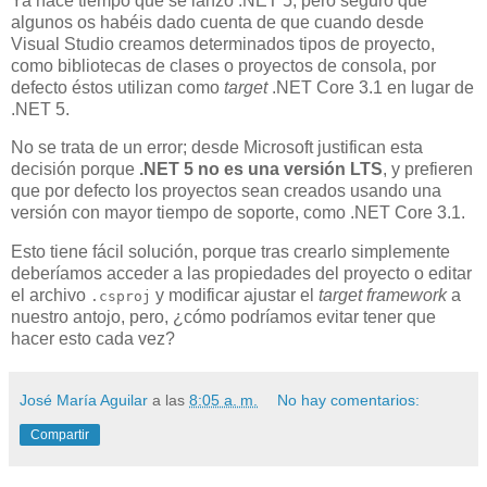
Ya hace tiempo que se lanzó .NET 5, pero seguro que
algunos os habéis dado cuenta de que cuando desde
Visual Studio creamos determinados tipos de proyecto,
como bibliotecas de clases o proyectos de consola, por
defecto éstos utilizan como
target
.NET Core 3.1 en lugar de
.NET 5.
No se trata de un error; desde Microsoft justifican esta
decisión porque
.NET 5 no es una versión LTS
, y prefieren
que por defecto los proyectos sean creados usando una
versión con mayor tiempo de soporte, como .NET Core 3.1.
Esto tiene fácil solución, porque tras crearlo simplemente
deberíamos acceder a las propiedades del proyecto o editar
el archivo
y modificar ajustar el
target framework
a
.csproj
nuestro antojo, pero, ¿cómo podríamos evitar tener que
hacer esto cada vez?
José María Aguilar
a las
8:05 a. m.
No hay comentarios:
Compartir