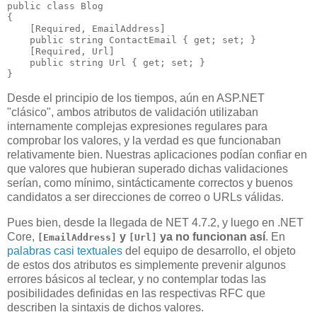
public class Blog

{

    [Required, EmailAddress]

    public string ContactEmail { get; set; }

    [Required, Url]

    public string Url { get; set; }

Desde el principio de los tiempos, aún en ASP.NET
"clásico", ambos atributos de validación utilizaban
internamente complejas expresiones regulares para
comprobar los valores, y la verdad es que funcionaban
relativamente bien. Nuestras aplicaciones podían confiar en
que valores que hubieran superado dichas validaciones
serían, como mínimo, sintácticamente correctos y buenos
candidatos a ser direcciones de correo o URLs válidas.
Pues bien, desde la llegada de NET 4.7.2, y luego en .NET
Core,
y
ya no funcionan así
. En
[EmailAddress]
[Url]
palabras casi textuales
del equipo de desarrollo, el objeto
de estos dos atributos es simplemente prevenir algunos
errores básicos al teclear, y no contemplar todas las
posibilidades definidas en las respectivas RFC que
describen la sintaxis de dichos valores.