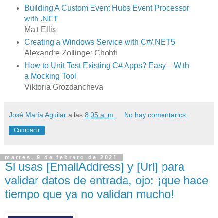
Building A Custom Event Hubs Event Processor
with .NET
Matt Ellis
Creating a Windows Service with C#/.NET5
Alexandre Zollinger Chohfi
How to Unit Test Existing C# Apps? Easy—With
a Mocking Tool
Viktoria Grozdancheva
José María Aguilar
a las
8:05 a. m.
No hay comentarios:
Compartir
martes, 9 de febrero de 2021
Si usas [EmailAddress] y [Url] para
validar datos de entrada, ojo: ¡que hace
tiempo que ya no validan mucho!