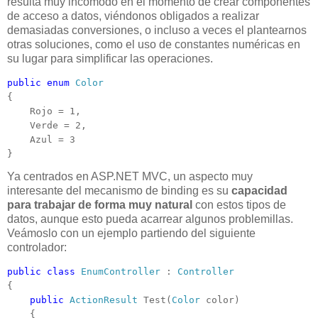
resulta muy incómodo en el momento de crear componentes
de acceso a datos, viéndonos obligados a realizar
demasiadas conversiones, o incluso a veces el plantearnos
otras soluciones, como el uso de constantes numéricas en
su lugar para simplificar las operaciones.
public
enum
Color
{

    Rojo = 1,

    Verde = 2,

    Azul = 3

}
Ya centrados en ASP.NET MVC, un aspecto muy
interesante del mecanismo de binding es su
capacidad
para trabajar de forma muy natural
con estos tipos de
datos, aunque esto pueda acarrear algunos problemillas.
Veámoslo con un ejemplo partiendo del siguiente
controlador:
public
class
EnumController
 : 
Controller
{

public
ActionResult
 Test(
Color
 color)

    {
