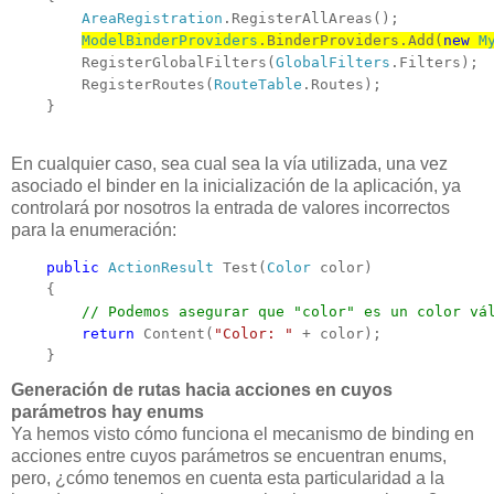
AreaRegistration
.RegisterAllAreas();
ModelBinderProviders
.BinderProviders.Add(
new
M
        RegisterGlobalFilters(
GlobalFilters
.Filters);
        RegisterRoutes(
RouteTable
.Routes);
    }
En cualquier caso, sea cual sea la vía utilizada, una vez
asociado el binder en la inicialización de la aplicación, ya
controlará por nosotros la entrada de valores incorrectos
para la enumeración:
public
ActionResult
 Test(
Color
 color)

    {

// Podemos asegurar que "color" es un color vá
return
 Content(
"Color: "
 + color);

    }
Generación de rutas hacia acciones en cuyos
parámetros hay enums
Ya hemos visto cómo funciona el mecanismo de binding en
acciones entre cuyos parámetros se encuentran enums,
pero, ¿cómo tenemos en cuenta esta particularidad a la