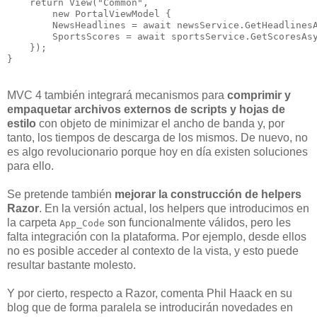
    return View("Common",

        new PortalViewModel {

        NewsHeadlines = await newsService.GetHeadlinesA
        SportsScores = await sportsService.GetScoresAsy
    });

}
MVC 4 también integrará mecanismos para
comprimir y
empaquetar archivos externos de scripts y hojas de
estilo
con objeto de minimizar el ancho de banda y, por
tanto, los tiempos de descarga de los mismos. De nuevo, no
es algo revolucionario porque hoy en día existen soluciones
para ello.
Se pretende también
mejorar la construcción de helpers
Razor
. En la versión actual, los helpers que introducimos en
la carpeta
son funcionalmente válidos, pero les
App_Code
falta integración con la plataforma. Por ejemplo, desde ellos
no es posible acceder al contexto de la vista, y esto puede
resultar bastante molesto.
Y por cierto, respecto a Razor, comenta Phil Haack en su
blog que de forma paralela se introducirán novedades en