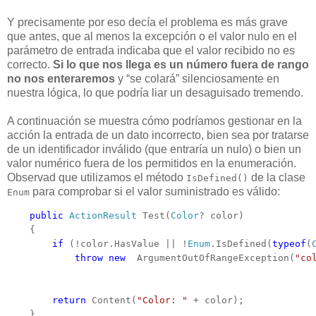
Y precisamente por eso decía el problema es más grave
que antes, que al menos la excepción o el valor nulo en el
parámetro de entrada indicaba que el valor recibido no es
correcto.
Si lo que nos llega es un número fuera de rango
no nos enteraremos
y “se colará” silenciosamente en
nuestra lógica, lo que podría liar un desaguisado tremendo.
A continuación se muestra cómo podríamos gestionar en la
acción la entrada de un dato incorrecto, bien sea por tratarse
de un identificador inválido (que entraría un nulo) o bien un
valor numérico fuera de los permitidos en la enumeración.
Observad que utilizamos el método
de la clase
IsDefined()
para comprobar si el valor suministrado es válido:
Enum
public
ActionResult
 Test(
Color
? color)

    {

if
 (!color.HasValue || !
Enum
.IsDefined(
typeof
(
throw new  
ArgumentOutOfRangeException(
"co
return
 Content(
"Color: "
 + color);

    }