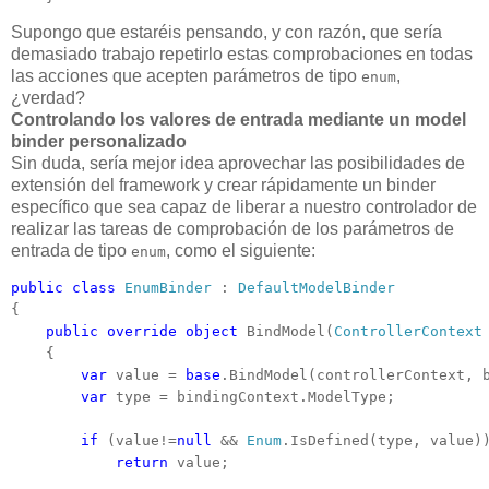
Supongo que estaréis pensando, y con razón, que sería
demasiado trabajo repetirlo estas comprobaciones en todas
las acciones que acepten parámetros de tipo
,
enum
¿verdad?
Controlando los valores de entrada mediante un model
binder personalizado
Sin duda, sería mejor idea aprovechar las posibilidades de
extensión del framework y crear rápidamente un binder
específico que sea capaz de liberar a nuestro controlador de
realizar las tareas de comprobación de los parámetros de
entrada de tipo
, como el siguiente:
enum
public
class
EnumBinder
 : 
DefaultModelBinder
{

public
override
object
 BindModel(
ControllerContext
    {

var
 value = 
base
.BindModel(controllerContext, b
var
 type = bindingContext.ModelType;

if
 (value!=
null
 && 
Enum
.IsDefined(type, value))
return
 value;
