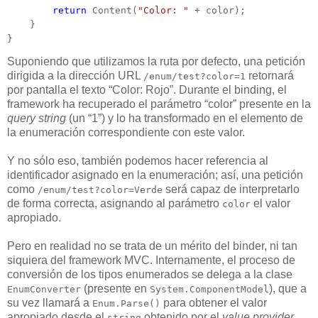
return
 Content(
"Color: "
 + color);

    }

}
Suponiendo que utilizamos la ruta por defecto, una petición
dirigida a la dirección URL
retornará
/enum/test?color=1
por pantalla el texto “Color: Rojo”. Durante el binding, el
framework ha recuperado el parámetro “color” presente en la
query string
(un “1”) y lo ha transformado en el elemento de
la enumeración correspondiente con este valor.
Y no sólo eso, también podemos hacer referencia al
identificador asignado en la enumeración; así, una petición
como
será capaz de interpretarlo
/enum/test?color=Verde
de forma correcta, asignando al parámetro
el valor
color
apropiado.
Pero en realidad no se trata de un mérito del binder, ni tan
siquiera del framework MVC. Internamente, el proceso de
conversión de los tipos enumerados se delega a la clase
(presente en
), que a
EnumConverter
System.ComponentModel
su vez llamará a
para obtener el valor
Enum.Parse()
apropiado desde el
obtenido por el
value provider
string