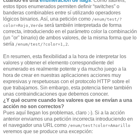
cuando es una
enumeración de flags
. Como sabréis,
estos tipos enumerados permiten definir “switches” o
banderas combinables entre sí utilizando operadores
lógicos binarios. Así, una petición como
/enum/test/?
será también interpretada de forma
color=Rojo,Verde
correcta, introduciendo en el parámetro color la combinación
(un "or" binario) de ambos valores, de la misma forma que lo
sería
.
/enum/test/?color=1,2
En resumen, esta flexibilidad a la hora de interpretar los
valores y obtener el elemento correspondiente del
enumerado es realmente potente y da mucho juego a la
hora de crear en nuestras aplicaciones acciones muy
expresivas y respetuosas con el protocolo HTTP sobre el
que trabajamos. Sin embargo, esta potencia tiene también
unas contraindicaciones que debemos conocer.
¿Y qué ocurre cuando los valores que se envían a una
acción no son correctos?
Pues aquí llegan los problemas, claro ;-). Si a la acción
anterior enviamos una petición incorrecta introduciendo en
el navegador una URL como
/enum/test?color=Amarillo
veremos que se produce una excepción: