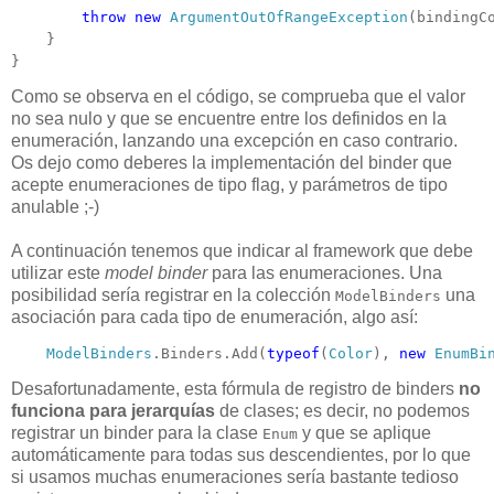
throw
new
ArgumentOutOfRangeException
(bindingCo
    }

}
Como se observa en el código, se comprueba que el valor
no sea nulo y que se encuentre entre los definidos en la
enumeración, lanzando una excepción en caso contrario.
Os dejo como deberes la implementación del binder que
acepte enumeraciones de tipo flag, y parámetros de tipo
anulable ;-)
A continuación tenemos que indicar al framework que debe
utilizar este
model binder
para las enumeraciones. Una
posibilidad sería registrar en la colección
una
ModelBinders
asociación para cada tipo de enumeración, algo así:
ModelBinders
.Binders.Add(
typeof
(
Color
), 
new
EnumBi
Desafortunadamente, esta fórmula de registro de binders
no
funciona para jerarquías
de clases; es decir, no podemos
registrar un binder para la clase
y que se aplique
Enum
automáticamente para todas sus descendientes, por lo que
si usamos muchas enumeraciones sería bastante tedioso