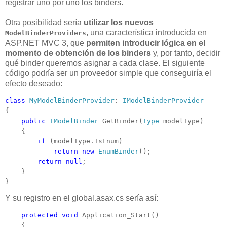
registrar uno por uno los binders.
Otra posibilidad sería
utilizar los nuevos
, una característica introducida en
ModelBinderProviders
ASP.NET MVC 3, que
permiten introducir lógica en el
momento de obtención de los binders
y, por tanto, decidir
qué binder queremos asignar a cada clase. El siguiente
código podría ser un proveedor simple que conseguiría el
efecto deseado:
class
MyModelBinderProvider
: 
IModelBinderProvider
{

public
IModelBinder
 GetBinder(
Type
 modelType)

    {

if
 (modelType.IsEnum)

return
new
EnumBinder
();

return
null
;

    }

}
Y su registro en el global.asax.cs sería así:
protected
void
 Application_Start()
    {