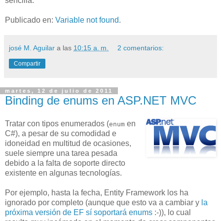
sencilla.
Publicado en:
Variable not found
.
josé M. Aguilar
a las
10:15 a. m.
2 comentarios:
Compartir
martes, 12 de julio de 2011
Binding de enums en ASP.NET MVC
Tratar con tipos enumerados (
en
enum
C#), a pesar de su comodidad e
idoneidad en multitud de ocasiones,
suele siempre una tarea pesada
debido a la falta de soporte directo
existente en algunas tecnologías.
Por ejemplo, hasta la fecha, Entity Framework los ha
ignorado por completo (aunque que esto va a cambiar y
la
próxima versión de EF sí soportará enums
:-)), lo cual