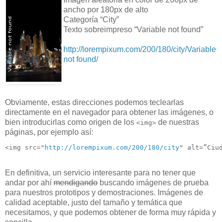
ancho por 180px de alto
Categoría “City”
Texto sobreimpreso “Variable not found”
http://lorempixum.com/200/180/city/Variable
not found/
Obviamente, estas direcciones podemos teclearlas
directamente en el navegador para obtener las imágenes, o
bien introducirlas como origen de los
de nuestras
<img>
páginas, por ejemplo así:
<img src="
http://lorempixum.com/200/180/city
" alt=”Ciu
En definitiva, un servicio interesante para no tener que
andar por ahí
mendigando
buscando imágenes de prueba
para nuestros prototipos y demostraciones. Imágenes de
calidad aceptable, justo del tamaño y temática que
necesitamos, y que podemos obtener de forma muy rápida y