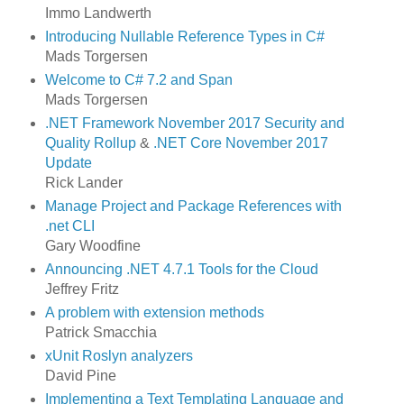
Immo Landwerth
Introducing Nullable Reference Types in C#
Mads Torgersen
Welcome to C# 7.2 and Span
Mads Torgersen
.NET Framework November 2017 Security and
Quality Rollup
&
.NET Core November 2017
Update
Rick Lander
Manage Project and Package References with
.net CLI
Gary Woodfine
Announcing .NET 4.7.1 Tools for the Cloud
Jeffrey Fritz
A problem with extension methods
Patrick Smacchia
xUnit Roslyn analyzers
David Pine
Implementing a Text Templating Language and