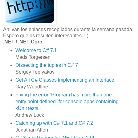
Ahí van los enlaces recopilados durante la semana pasada.
Espero que os resulten interesantes. :-)
.NET / .NET Core
Welcome to C# 7.1
Mads Torgersen
Dissecting the tuples in C# 7
Sergey Teplyakov
Get All C# Classes Implementing an Interface
Gary Woodfine
Fixing the error “Program has more than one
entry point defined” for console apps containing
xUnit tests
Andrew Lock
Catching up with C# 7.1 and C# 7.2
Jonathan Allen
C# Script Runner for .NET Core 2.0!