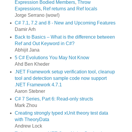
Expression Bodied Members
,
Throw
Expressions
,
Ref returns and Ref locals
Jorge Serrano (wow!)
C# 7.1, 7.2 and 8 - New and Upcoming Features
Damir Arh
Back to Basics – What is the difference between
Ref and Out Keyword in C#?
Abhijit Jana
5 C# Evolutions You May Not Know
Ahd Ben Kheder
.NET Framework setup verification tool, cleanup
tool and detection sample code now support
.NET Framework 4.7.1
Aaron Stebner
C# 7 Series, Part 6: Read-only structs
Mark Zhou
Creating strongly typed xUnit theory test data
with TheoryData
Andrew Lock