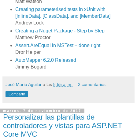
Matt Watson
Creating parameterised tests in xUnit with
[InlineData], [ClassData], and [MemberData]
Andrew Lock
Creating a Nuget Package - Step by Step
Matthew Proctor
Assert.AreEqual in MSTest – done right
Dror Helper
AutoMapper 6.2.0 Released
Jimmy Bogard
José María Aguilar
a las
8:55 a. m.
2 comentarios:
Compartir
martes, 7 de noviembre de 2017
Personalizar las plantillas de
controladores y vistas para ASP.NET
Core MVC