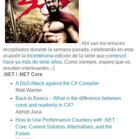
Ahí van los enlaces
recopilados durante la semana pasada, celebrando en esta
ocasión la
tricentésima
edición de la serie que
comenzó
hace ya más de siete años
. Como siempre, espero que os
resulten interesantes ;-)
.NET / .NET Core
A DoS Attack against the C# Compiler
Matt Warren
Back to Basics – What is the difference between
const and readonly in C#?
Abhijit Jana
How to Use Performance Counters with .NET
Core: Current Solution, Alternatives, and the
Future