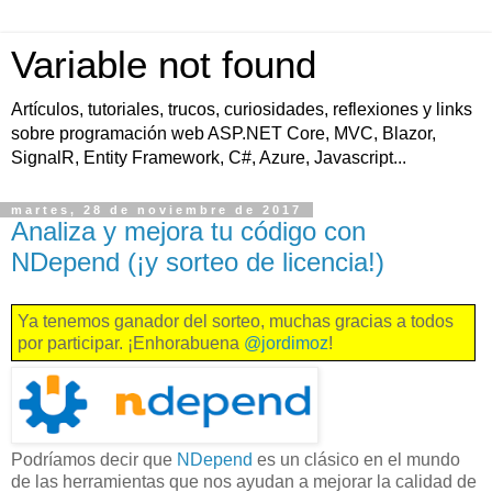
Variable not found
Artículos, tutoriales, trucos, curiosidades, reflexiones y links
sobre programación web ASP.NET Core, MVC, Blazor,
SignalR, Entity Framework, C#, Azure, Javascript...
martes, 28 de noviembre de 2017
Analiza y mejora tu código con
NDepend (¡y sorteo de licencia!)
Ya tenemos ganador del sorteo, muchas gracias a todos
por participar. ¡Enhorabuena
@jordimoz
!
Podríamos decir que
NDepend
es un clásico en el mundo
de las herramientas que nos ayudan a mejorar la calidad de