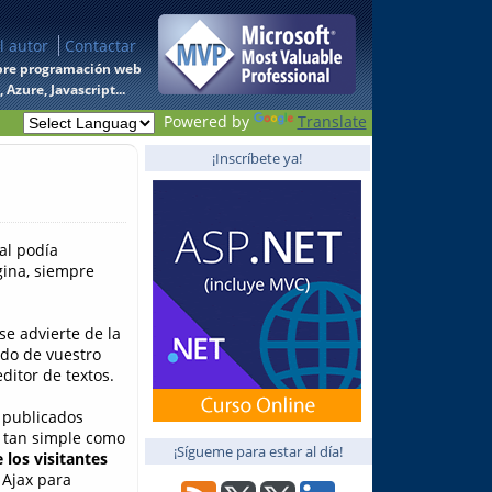
l autor
Contactar
 sobre programación web
Azure, Javascript...
Powered by
Translate
¡Inscríbete ya!
al podía
gina, siempre
se advierte de la
ido de vuestro
ditor de textos.
 publicados
o tan simple como
¡Sígueme para estar al día!
 los visitantes
 Ajax para