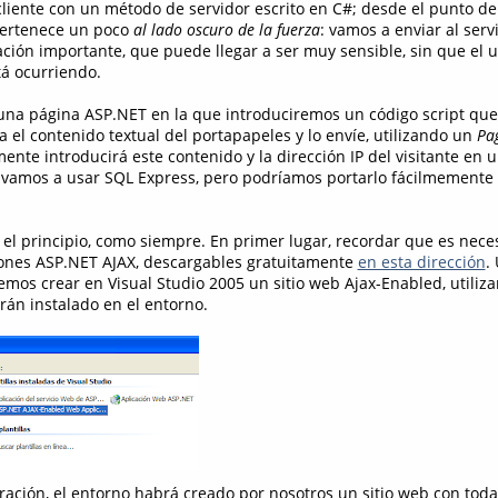
liente con un método de servidor escrito en C#; desde el punto de v
pertenece un poco
al lado oscuro de la fuerza
: vamos a enviar al servi
ción importante, que puede llegar a ser muy sensible, sin que el u
tá ocurriendo.
una página ASP.NET en la que introduciremos un código script que
 el contenido textual del portapapeles y lo envíe, utilizando un
Pa
mente introducirá este contenido y la dirección IP del visitante en
vamos a usar SQL Express, pero podríamos portarlo fácilmemente 
 principio, como siempre. En primer lugar, recordar que es nece
iones ASP.NET AJAX, descargables gratuitamente
en esta dirección
.
emos crear en Visual Studio 2005 un sitio web Ajax-Enabled, utiliz
rán instalado en el entorno.
ación, el entorno habrá creado por nosotros un sitio web con todas