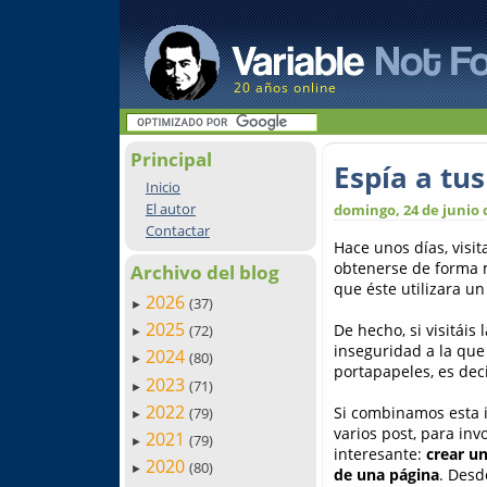
20 años online
Principal
Espía a tus
Inicio
El autor
domingo, 24 de junio 
Contactar
Hace unos días, visi
obtenerse de forma m
Archivo del blog
que éste utilizara u
2026
(37)
►
2025
De hecho, si visitáis
(72)
►
inseguridad a la que
2024
(80)
►
portapapeles, es deci
2023
(71)
►
2022
Si combinamos esta i
(79)
►
varios post, para in
2021
(79)
►
interesante:
crear un
2020
(80)
►
de una página
. Desd