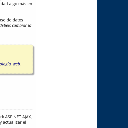
ridad algo más en
ase de datos
debéis cambiar la
ología
,
web
,
rk ASP.NET AJAX,
 actualizar el