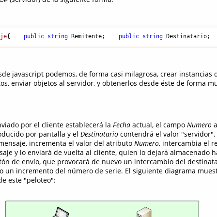
aje
{    
public
string
 Remitente;    
public
string
 Destinatario; 
e javascript podemos, de forma casi milagrosa, crear instancias d
os, enviar objetos al servidor, y obtenerlos desde éste de forma m
viado por el cliente establecerá la
Fecha
actual, el campo
Numero
a
ducido por pantalla y el
Destinatario
contendrá el valor "servidor"
 mensaje, incrementa el valor del atributo
Numero
, intercambia el r
aje y lo enviará de vuelta al cliente, quien lo dejará almacenado 
otón de envío, que provocará de nuevo un intercambio del destinata
o un incremento del número de serie. El siguiente diagrama mues
e este "peloteo":