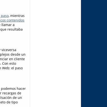
a paso
, mientras
icos contenidos
 llamar a
 que resultaba
y viceversa
mplejos desde un
nciar en cliente
. Con esto
n Web: el paso
mo podemos hacer
ar recargas de
ulsación de un
jeto de tipo