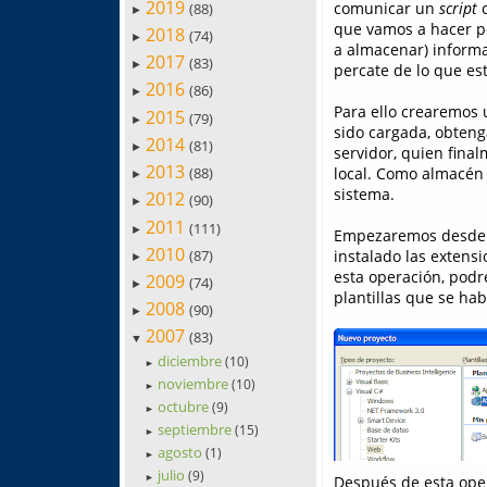
2019
comunicar un
script
c
(88)
►
que vamos a hacer 
2018
(74)
►
a almacenar) informa
2017
(83)
►
percate de lo que es
2016
(86)
►
Para ello crearemos 
2015
(79)
►
sido cargada, obtenga
2014
(81)
►
servidor, quien final
2013
local. Como almacén 
(88)
►
sistema.
2012
(90)
►
2011
(111)
►
Empezaremos desde el
2010
(87)
instalado las extens
►
esta operación, podr
2009
(74)
►
plantillas que se hab
2008
(90)
►
2007
(83)
▼
diciembre
(10)
►
noviembre
(10)
►
octubre
(9)
►
septiembre
(15)
►
agosto
(1)
►
julio
(9)
►
Después de esta oper