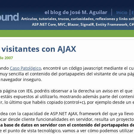
el blog de José M. Aguilar
Inicio
E
Artículos, tutoriales, trucos, curiosidades, reflexiones y links
ASP.NET Core, MVC, Blazor, SignalR, Entity Framework, C#, 
 visitantes con AJAX
de 2007
tando
Caso Patológico
, encontré un código javascript mediante el cu
uy sencilla el contenido del portapapeles del visitante de una pá
n navegador inseguro.
 la página con IE6, podréis observar a la derecha un aviso en el que 
 estáis expuestos al utilizarlo, mostrando además parte del conten
r, lo último que habéis copiado (control+c), por ejemplo desde un e
dea con la capacidad de ASP.NET AJAX, framework del que ya llevo
vocar desde cliente funcionalidades en servidor, resulta un proyect
a base de datos en servidor con el contenido del portapapeles de
e el punto de vista tecnológico, vamos a ver cómo podemos utilizar