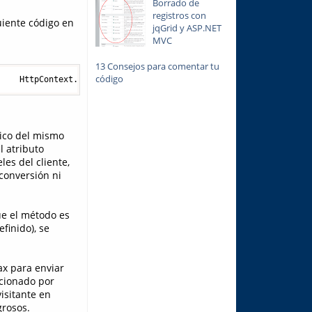
Borrado de
registros con
uiente código en
jqGrid y ASP.NET
MVC
13 Consejos para comentar tu
código
     HttpContext.Current.Request.UserHostAddress;  SqlConnection
tico del mismo
l atributo
les del cliente,
conversión ni
e el método es
finido), se
ax para enviar
rcionado por
isitante en
grosos.