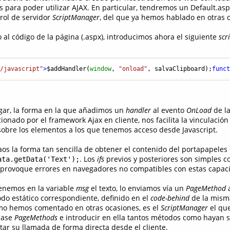
s para poder utilizar AJAX. En particular, tendremos un Default.as
rol de servidor
ScriptManager
, del que ya hemos hablado en otras 
 al código de la página (.aspx), introducimos ahora el siguiente
scr
t/javascript"
>
$addHandler(
window
, 
"onload"
, salvaClipboard);
func
gar, la forma en la que añadimos un
handler
al evento
OnLoad
de la
cionado por el framework Ajax en cliente, nos facilita la vinculació
obre los elementos a los que tenemos acceso desde Javascript.
jaos la forma tan sencilla de obtener el contenido del portapapele
. Los
ifs
previos y posteriores son simples 
ata.getData('Text');
provoque errores en navegadores no compatibles con estas capac
tenemos en la variable
msg
el texto, lo enviamos vía un
PageMethod
a
odo estático correspondiente, definido en el
code-behind
de la mism
omo hemos comentado en otras ocasiones, es el
ScriptManager
el que
clase
PageMethods
e introducir en ella tantos métodos como hayan s
litar su llamada de forma directa desde el cliente.