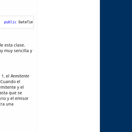
   
public
 DateTime Fecha;    
public
int
 Numero;}
e esta clase,
uy muy sencilla y
 1, el
Remitente
. Cuando el
emitente y el
hasta que se
rio y el emisor
tra una