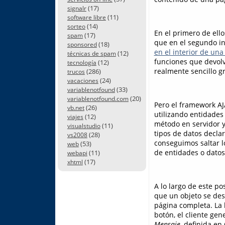
(17)
signalr
(11)
software libre
(14)
sorteo
En el primero de ell
(17)
spam
que en el segundo i
(18)
sponsored
en el interior de un
(12)
técnicas de spam
funciones que devol
(12)
tecnología
realmente sencillo gr
(286)
trucos
(24)
vacaciones
(33)
variablenotfound
(20)
variablenotfound.com
Pero el framework AJA
(26)
vb.net
utilizando entidades
(12)
viajes
método en servidor y 
(11)
visualstudio
tipos de datos decla
(28)
vs2008
conseguimos saltar l
(53)
web
de entidades o datos 
(11)
webapi
(17)
xhtml
A lo largo de este p
que un objeto se des
página completa. La 
botón, el cliente gen
Mensaje
, definida en