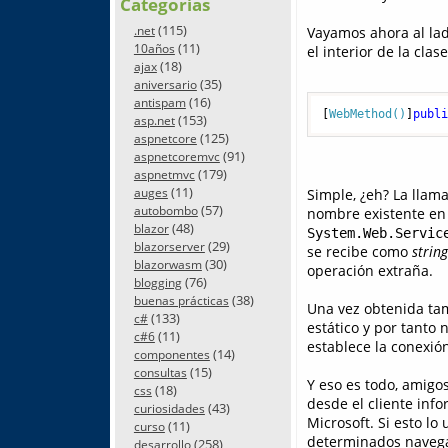
Categorías
(115)
.net
Vayamos ahora al lad
(11)
10años
el interior de la clase
(18)
ajax
(35)
aniversario
(16)
antispam
[
WebMethod()
]
publ
(153)
asp.net
(125)
aspnetcore
(91)
aspnetcoremvc
(179)
aspnetmvc
(11)
Simple, ¿eh? La llam
auges
(57)
autobombo
nombre existente en 
(48)
blazor
System.Web.Servic
(29)
blazorserver
se recibe como
string
(30)
blazorwasm
operación extraña.
(76)
blogging
(38)
buenas prácticas
Una vez obtenida tam
(133)
c#
estático y por tanto 
(11)
c#6
establece la conexió
(14)
componentes
(15)
consultas
Y eso es todo, amigo
(18)
css
desde el cliente info
(43)
curiosidades
Microsoft. Si esto lo
(11)
curso
determinados navegad
(258)
desarrollo