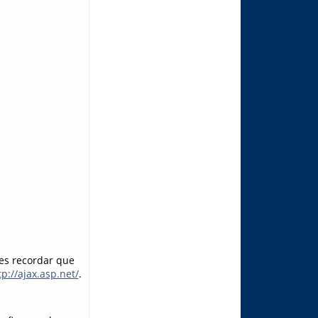
tes recordar que
tp://ajax.asp.net/
.