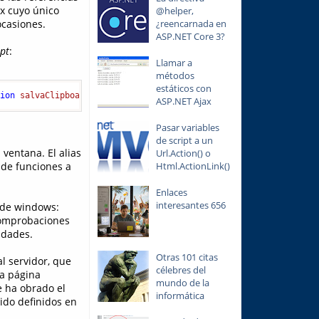
px cuyo único
@helper,
ocasiones.
¿reencarnada en
ASP.NET Core 3?
ipt
:
Llamar a
métodos
estáticos con
tion
salvaClipboard
(
){  
if
 (
window
.
clipboardData
)  {    
var
 msg=
ASP.NET Ajax
Pasar variables
de script a un
 ventana. El alias
Url.Action() o
n de funciones a
Html.ActionLink()
Enlaces
interesantes 656
s de windows:
comprobaciones
idades.
Otras 101 citas
l servidor, que
célebres del
a página
mundo de la
 ha obrado el
informática
ido definidos en