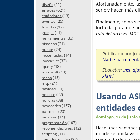
Afortunadamente, la
(11)
diseño
serio y hacen más dif
(621)
enlaces
(13)
estándares
(25)
Finalmente, como sie
eventos
(12)
incluida, para que po
frikadas
(11)
google
ruta del archivo .MDF
(33)
herramientas
(21)
historias
(24)
humor
Publicado por
Jos
(14)
inocentadas
Nadie ha comentad
(32)
javascript
(18)
jquery
Etiquetas:
.net
,
aja
(13)
microsoft
xhtml
(15)
mono
(21)
mvp
(11)
navidad
Usando ASP
(27)
netcore
(38)
noticias
entidades 
(157)
novedades
(20)
patrones
(14)
domingo, 17 de junio 
personal
(107)
programación
Hace unas semanas pu
(12)
recomendaciones
donde se podía ver c
(11)
scripting
(37)
contenido de una pá
servicios on-line