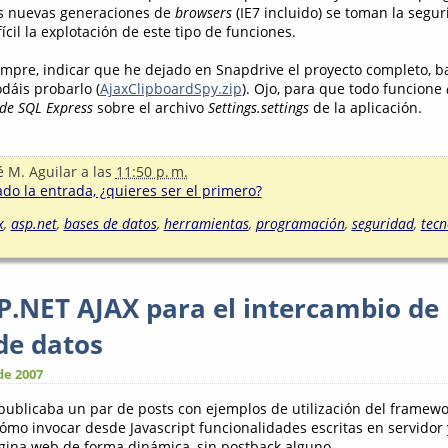
s nuevas generaciones de
browsers
(IE7 incluido) se toman la segu
ícil la explotación de este tipo de funciones.
mpre, indicar que he dejado en Snapdrive el proyecto completo, b
dáis probarlo (
AjaxClipboardSpy.zip
). Ojo, para que todo funcione
 de SQL Express
sobre el archivo
Settings.settings
de la aplicación.
é M. Aguilar
a las
11:50 p. m.
o la entrada, ¿quieres ser el primero?
x
,
asp.net
,
bases de datos
,
herramientas
,
programación
,
seguridad
,
tecn
.NET AJAX para el intercambio de
de datos
de 2007
blicaba un par de posts con ejemplos de utilización del framewo
ómo invocar desde Javascript funcionalidades escritas en servidor y
gina web de forma dinámica, sin postback alguno.