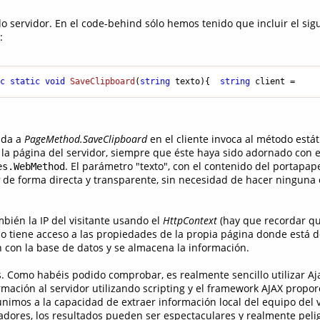
o servidor. En el code-behind sólo hemos tenido que incluir el sig
:
ic
static
void
SaveClipboard
(
string
 texto
)
{  
string
 client =    
ada a
PageMethod.SaveClipboard
en el cliente invoca al método está
la página del servidor, siempre que éste haya sido adornado con e
. El parámetro "texto", con el contenido del portapape
es.WebMethod
de forma directa y transparente, sin necesidad de hacer ninguna 
bién la IP del visitante usando el
HttpContext
(hay que recordar qu
no tiene acceso a las propiedades de la propia página donde está de
n con la base de datos y se almacena la información.
s. Como habéis podido comprobar, es realmente sencillo utilizar Aj
rmación al servidor utilizando scripting y el framework AJAX propo
 unimos a la capacidad de extraer información local del equipo del v
ores, los resultados pueden ser espectaculares y realmente peli