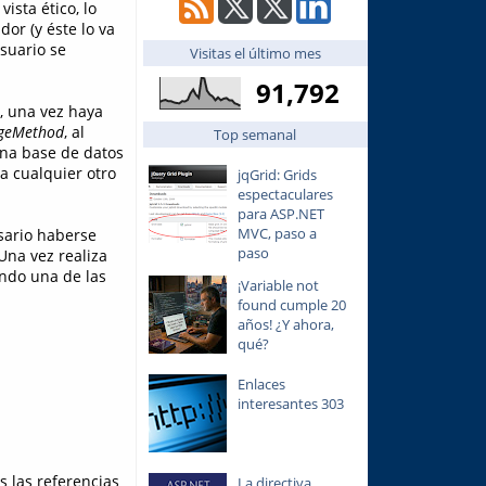
ista ético, lo
dor (y éste lo va
suario se
Visitas el último mes
91,792
, una vez haya
geMethod
, al
Top semanal
 una base de datos
a cualquier otro
jqGrid: Grids
espectaculares
para ASP.NET
MVC, paso a
sario haberse
paso
 Una vez realiza
ando una de las
¡Variable not
found cumple 20
años! ¿Y ahora,
qué?
Enlaces
interesantes 303
 las referencias
La directiva