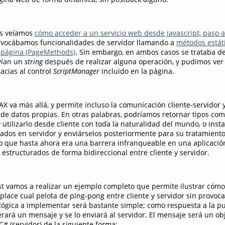
os veíamos
cómo acceder a un servicio web desde javascript, paso 
nvocábamos funcionalidades de servidor llamando a
métodos estát
a página (PageMethods)
. Sin embargo, en ambos casos se trataba de
vían un
string
después de realizar alguna operación, y pudimos ver
acias al control
ScriptManager
incluido en la página.
X va más allá, y permite incluso la comunicación cliente-servidor 
 de datos propias. En otras palabras, podríamos retornar tipos co
utilizarlo desde cliente con toda la naturalidad del mundo, o insta
rados en servidor y enviárselos posteriormente para su tratamiento
o que hasta ahora era una barrera infranqueable en una aplicació
estructurados de forma bidireccional entre cliente y servidor.
ost vamos a realizar un ejemplo completo que permite ilustrar có
place cual pelota de ping-pong entre cliente y servidor sin provoc
lógica a implementar será bastante simple; como respuesta a la p
erará un mensaje y se lo enviará al servidor. El mensaje será un ob
 C# (servidor) de la siguiente forma: