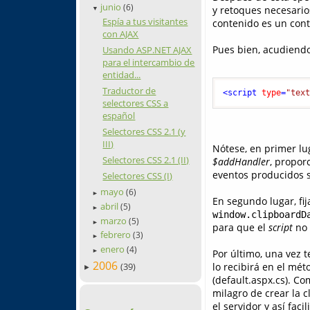
junio
(6)
y retoques necesario
▼
Espía a tus visitantes
contenido es un cont
con AJAX
Pues bien, acudiendo
Usando ASP.NET AJAX
para el intercambio de
entidad...
Traductor de
<
script
type
=
"tex
selectores CSS a
español
Selectores CSS 2.1 (y
III)
Nótese, en primer lu
Selectores CSS 2.1 (II)
$addHandler
, propor
eventos producidos s
Selectores CSS (I)
mayo
(6)
►
En segundo lugar, fi
abril
(5)
►
window.clipboardD
marzo
(5)
►
para que el
script
no 
febrero
(3)
►
enero
(4)
Por último, una vez 
►
2006
(39)
lo recibirá en el mét
►
(default.aspx.cs). C
milagro de crear la 
el servidor y así faci